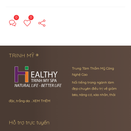
0
0
← Previous Post
Next Post →
TRINH MỸ ®
Trung Tâm Thẩm Mỹ Công
Nghệ Cao
Nổi tiếng trong ngành làm
đẹp chuyên điều trị về giảm
béo, nâng cơ, xóa nhăn, thải
độc, trắng da …
XEM THÊM
Hỗ trợ trực tuyến