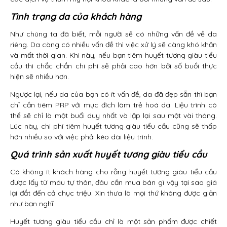
Tình trạng da của khách hàng
Như chúng ta đã biết, mỗi người sẽ có những vấn đề về da
riêng. Da càng có nhiều vấn đề thì việc xử lý sẽ càng khó khăn
và mất thời gian. Khi này, nếu bạn tiêm huyết tương giàu tiểu
cầu thì chắc chắn chi phí sẽ phải cao hơn bởi số buổi thực
hiện sẽ nhiều hơn.
Ngược lại, nếu da của bạn có ít vấn đề, da đã đẹp sẵn thì bạn
chỉ cần tiêm PRP với mục đích làm trẻ hoá da. Liệu trình có
thể sẽ chỉ là một buổi duy nhất và lặp lại sau một vài tháng.
Lúc này, chi phí tiêm huyết tương giàu tiểu cầu cũng sẽ thấp
hơn nhiều so với việc phải kéo dài liệu trình.
Quá trình sản xuất huyết tương giàu tiểu cầu
Có không ít khách hàng cho rằng huyết tương giàu tiểu cầu
được lấy từ máu tự thân, đâu cần mua bán gì vậy tại sao giá
lại đắt đến cả chục triệu. Xin thưa là mọi thứ không được giản
như bạn nghĩ.
Huyết tương giàu tiểu cầu chỉ là một sản phẩm được chiết