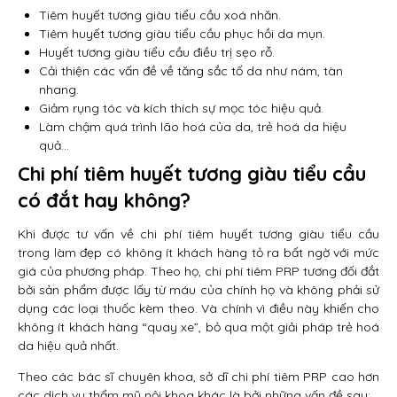
Tiêm huyết tương giàu tiểu cầu xoá nhăn.
Tiêm huyết tương giàu tiểu cầu phục hồi da mụn.
Huyết tương giàu tiểu cầu điều trị sẹo rỗ.
Cải thiện các vấn đề về tăng sắc tố da như nám, tàn
nhang.
Giảm rụng tóc và kích thích sự mọc tóc hiệu quả.
Làm chậm quá trình lão hoá của da, trẻ hoá da hiệu
quả…
Chi phí tiêm huyết tương giàu tiểu cầu
có đắt hay không?
Khi được tư vấn về chi phí tiêm huyết tương giàu tiểu cầu
trong làm đẹp có không ít khách hàng tỏ ra bất ngờ với mức
giá của phương pháp. Theo họ, chi phí tiêm PRP tương đối đắt
bởi sản phẩm được lấy từ máu của chính họ và không phải sử
dụng các loại thuốc kèm theo. Và chính vì điều này khiến cho
không ít khách hàng “quay xe”, bỏ qua một giải pháp trẻ hoá
da hiệu quả nhất.
Theo các bác sĩ chuyên khoa, sở dĩ chi phí tiêm PRP cao hơn
các dịch vụ thẩm mỹ nội khoa khác là bởi những vấn đề sau: