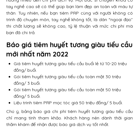
hưởng nhiều đến chi phí dịch vụ. Một bác sĩ chuyên khoa có
tay nghề cao sẽ có thể giúp bạn làm đẹp an toàn với máu tự
thân. Tuy nhiên, nếu bạn tiêm PRP cùng với người không có
trình độ chuyên môn, tay nghề không tốt, là dân “ngoại đạo”
thì chất lượng sẽ không cao, tỷ lệ thuận với mức chi phí mà
bạn đã chi trả.
Báo giá tiêm huyết tương giàu tiểu cầu
mới nhất năm 2022
Giá tiêm huyết tương giàu tiểu cầu buổi lẻ từ 10-20 triệu
đồng/ buổi.
Gói tiêm huyết tương giàu tiểu cầu toàn mặt 30 triệu
đồng/ 3 buổi.
Gói tiêm huyết tương giàu tiểu cầu toàn mặt 50 triệu
đồng/ 5 buổi.
Liệu trình tiêm PRP mọc tóc giá 50 triệu đồng/ 5 buổi.
Chú ý, bảng báo giá chi phí tiêm huyết tương giàu tiểu cầu
chỉ mang tính tham khảo. Khách hàng nên dành thời gian
thăm khám để nhận được báo giá dịch vụ tốt nhất.