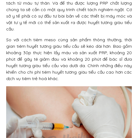
tách từ máu tự thân. Và để thu được lượng PRP chất lượng
chúng ta sẽ cần có một quy trình chiết tách nghiêm ngặt. Cơ
sở y tế phải có sự đầu tư bài bản về các thiết bị máy móc và
vật tư y tế mới có thể sản xuất ra được huyết tương giàu tiểu
cầu.
So với cách tiêm meso cùng sản phẩm thông thường, thời
gian tiêm huyết tương giàu tiểu cầu sẽ kéo dài hơn. Bao gồm
khoảng 30p thực hiện lấy máu và sản xuất PRP, khoảng 20
phút để gây tê giảm đau và khoảng 20 phút để bác sĩ đưa
huyết tương giàu tiểu cầu vào dưới da. Chính những điều này
khiến cho chi phí tiêm huyết tương giàu tiểu cầu cao hơn các
dịch vụ tiêm trẻ hoá khác.