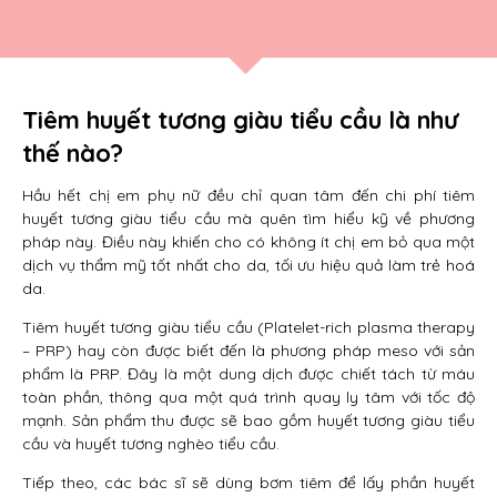
Tiêm huyết tương giàu tiểu cầu là như
thế nào?
Hầu hết chị em phụ nữ đều chỉ quan tâm đến chi phí tiêm
huyết tương giàu tiểu cầu mà quên tìm hiểu kỹ về phương
pháp này. Điều này khiến cho có không ít chị em bỏ qua một
dịch vụ thẩm mỹ tốt nhất cho da, tối ưu hiệu quả làm trẻ hoá
da.
Tiêm huyết tương giàu tiểu cầu (Platelet-rich plasma therapy
– PRP) hay còn được biết đến là phương pháp meso với sản
phẩm là PRP. Đây là một dung dịch được chiết tách từ máu
toàn phần, thông qua một quá trình quay ly tâm với tốc độ
mạnh. Sản phẩm thu được sẽ bao gồm huyết tương giàu tiểu
cầu và huyết tương nghèo tiểu cầu.
Tiếp theo, các bác sĩ sẽ dùng bơm tiêm để lấy phần huyết