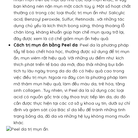
bạn không nên nặn mụn một cách tùy ý. Một số hoạt chất
thường có trong các loại thuốc trị mụn ẩn như: Salicylic
acid, Benzoyl peroxide, Sulfur, Retinoids…với những tác
dụng chủ yếu là kích thích bong sừng, thông thoáng lỗ
chân lông, kháng khuẩn giúp hạn chế mụn quay trở lại,
đây được xem là cơ chế giảm mụn ẩn hiệu quả.
Cách trị mụn ẩn bằng Peel da
: Peel da là phương pháp
tẩy tế bào chết hóa học, thường được sử dụng để trị mụn
ẩn, mụn viêm rất hiệu quả. Với những ưu điểm như: kích
thích phát triển tế bào da mới, đào thải những bụi bẩn
tích tụ lâu ngày trong da do đó có hiệu quả cao trong
việc điều trị mụn. Ngoài ra đây còn là phương pháp làm
mờ thâm mụn hiệu quả, làm đều màu da, trẻ hóa, tăng
sinh collagen…Tuy nhiên, vì Peel da là sử dụng các loại
acid có nguồn gốc trái cây thoa trực tiếp lên da, do đó
cần được thực hiện tại các cơ sở y khoa uy tín, dưới sự chỉ
định và giám sát của Bác sĩ da liễu để tránh những tình
trạng bỏng da, đỏ da và những hệ lụy không mong muốn
khác.