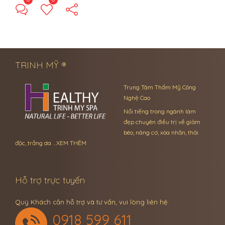
← Previous Post
Next Post →
TRINH MỸ ®
Trung Tâm Thẩm Mỹ Công
Nghệ Cao
Nổi tiếng trong ngành làm
đẹp chuyên điều trị về giảm
béo, nâng cơ, xóa nhăn, thải
độc, trắng da …
XEM THÊM
Hỗ trợ trực tuyến
Quý Khách cần hỗ trợ và tư vấn, vui lòng liên hệ:
0918 599 611