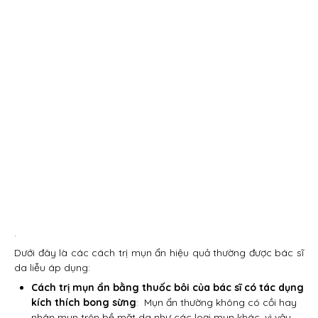
.
Dưới đây là các cách trị mụn ẩn hiệu quả thường được bác sĩ
da liễu áp dụng:
Cách trị mụn ẩn bằng thuốc bôi của bác sĩ có tác dụng
kích thích bong sừng
: Mụn ẩn thường không có cồi hay
nhân mụn trên bề mặt da như các loại mụn khác, vì vậy