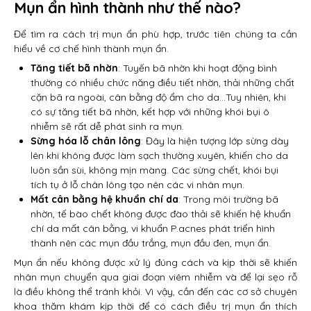
Mụn ẩn hình thành như thế nào?
Để tìm ra cách trị mụn ẩn phù hợp, trước tiên chúng ta cần
hiểu về cơ chế hình thành mụn ẩn.
Tăng tiết bã nhờn
: Tuyến bã nhờn khi hoạt động bình
thường có nhiều chức năng điều tiết nhờn, thải những chất
cặn bã ra ngoài, cân bằng độ ẩm cho da…Tuy nhiên, khi
có sự tăng tiết bã nhờn, kết hợp với những khói bụi ô
nhiễm sẽ rất dễ phát sinh ra mụn.
Sừng hóa lỗ chân lông
: Đây là hiện tượng lớp sừng dày
lên khi không được làm sạch thường xuyên, khiến cho da
luôn sần sùi, không mịn màng. Các sừng chết, khói bụi
tích tụ ở lỗ chân lông tạo nên các vi nhân mụn.
Mất cân bằng hệ khuẩn chí da
: Trong môi trường bã
nhờn, tế bào chết không được đào thải sẽ khiến hệ khuẩn
chí da mất cân bằng, vi khuẩn P.acnes phát triển hình
thành nên các mụn đầu trắng, mụn đầu đen, mụn ẩn.
Mụn ẩn nếu không được xử lý đúng cách và kịp thời sẽ khiến
nhân mụn chuyển qua giai đoạn viêm nhiễm và để lại sẹo rỗ
là điều không thể tránh khỏi. Vì vậy, cần đến các cơ sở chuyên
khoa thăm khám kịp thời để có cách điều trị mụn ẩn thích