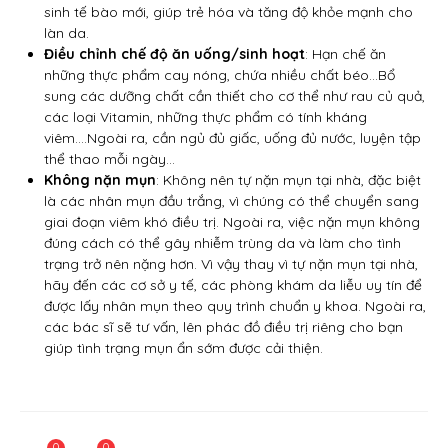
sinh tế bào mới, giúp trẻ hóa và tăng độ khỏe mạnh cho
làn da.
Điều chỉnh chế độ ăn uống/sinh hoạt
: Hạn chế ăn
những thực phẩm cay nóng, chứa nhiều chất béo…Bổ
sung các dưỡng chất cần thiết cho cơ thể như rau củ quả,
các loại Vitamin, những thực phẩm có tính kháng
viêm….Ngoài ra, cần ngủ đủ giấc, uống đủ nước, luyện tập
thể thao mỗi ngày…
Không nặn mụn
: Không nên tự nặn mụn tại nhà, đặc biệt
là các nhân mụn đầu trắng, vì chúng có thể chuyển sang
giai đoạn viêm khó điều trị. Ngoài ra, việc nặn mụn không
đúng cách có thể gây nhiễm trùng da và làm cho tình
trạng trở nên nặng hơn. Vì vậy thay vì tự nặn mụn tại nhà,
hãy đến các cơ sở y tế, các phòng khám da liễu uy tín để
được lấy nhân mụn theo quy trình chuẩn y khoa. Ngoài ra,
các bác sĩ sẽ tư vấn, lên phác đồ điều trị riêng cho bạn
giúp tình trạng mụn ẩn sớm được cải thiện.
0
0