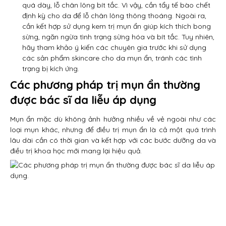
quá dày, lỗ chân lông bít tắc. Vì vậy, cần tẩy tế bào chết
định kỳ cho da để lỗ chân lông thông thoáng. Ngoài ra,
cần kết hợp sử dụng kem trị mụn ẩn giúp kích thích bong
sừng, ngăn ngừa tình trạng sừng hóa và bít tắc. Tuy nhiên,
hãy tham khảo ý kiến các chuyên gia trước khi sử dụng
các sản phẩm skincare cho da mụn ẩn, tránh các tình
trạng bị kích ứng.
Các phương pháp trị mụn ẩn thường
được bác sĩ da liễu áp dụng
Mụn ẩn mặc dù không ảnh hưởng nhiều về vẻ ngoài như các
loại mụn khác, nhưng để điều trị mụn ẩn là cả một quá trình
lâu dài cần có thời gian và kết hợp với các bước dưỡng da và
điều trị khoa học mới mang lại hiệu quả.