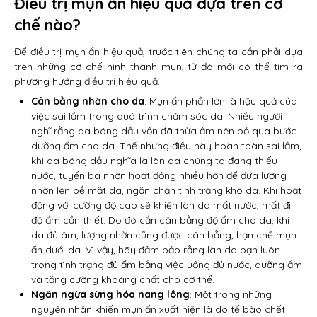
Điều trị mụn ẩn hiệu quả dựa trên cơ
chế nào?
Để điều trị mụn ẩn hiệu quả, trước tiên chúng ta cần phải dựa
trên những cơ chế hình thành mụn, từ đó mới có thể tìm ra
phương hướng điều trị hiệu quả.
Cân bằng nhờn cho da
: Mụn ẩn phần lớn là hậu quả của
việc sai lầm trong quá trình chăm sóc da. Nhiều người
nghĩ rằng da bóng dầu vốn đã thừa ẩm nên bỏ qua bước
dưỡng ẩm cho da. Thế nhưng điều này hoàn toàn sai lầm,
khi da bóng dầu nghĩa là làn da chúng ta đang thiếu
nước, tuyến bã nhờn hoạt động nhiều hơn để đưa lượng
nhờn lên bề mặt da, ngăn chặn tình trạng khô da. Khi hoạt
động với cường độ cao sẽ khiến làn da mất nước, mất đi
độ ẩm cần thiết. Do đó cần cân bằng độ ẩm cho da, khi
da đủ âm, lượng nhờn cũng được cân bằng, hạn chế mụn
ẩn dưới da. Vì vậy, hãy đảm bảo rằng làn da bạn luôn
trong tình trạng đủ ẩm bằng việc uống đủ nước, dưỡng ẩm
và tăng cường khoáng chất cho cơ thể.
Ngăn ngừa sừng hóa nang lông
: Một trong những
nguyên nhân khiến mụn ẩn xuất hiện là do tế bào chết