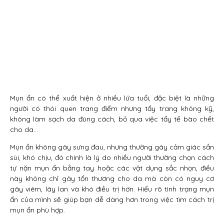
Mụn ẩn có thể xuất hiện ở nhiều lứa tuổi, đặc biệt là những
người có thói quen trang điểm nhưng tẩy trang không kỹ,
không làm sạch da đúng cách, bỏ qua việc tẩy tế bào chết
cho da…
Mụn ẩn không gây sưng đau, nhưng thường gây cảm giác sần
sùi, khó chịu, đó chính là lý do nhiều người thường chọn cách
tự nặn mụn ẩn bằng tay hoặc các vật dụng sắc nhọn, điều
này không chỉ gây tổn thương cho da mà còn có nguy cơ
gây viêm, lây lan và khó điều trị hơn. Hiểu rõ tình trạng mụn
ẩn của mình sẽ giúp bạn dễ dàng hơn trong việc tìm cách trị
mụn ẩn phù hợp.