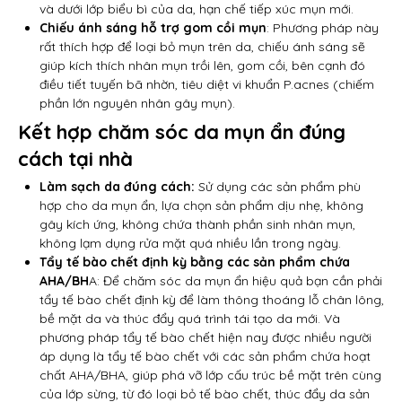
và dưới lớp biểu bì của da, hạn chế tiếp xúc mụn mới.
Chiếu ánh sáng hỗ trợ gom cồi mụn
: Phương pháp này
rất thích hợp để loại bỏ mụn trên da, chiếu ánh sáng sẽ
giúp kích thích nhân mụn trồi lên, gom cồi, bên cạnh đó
điều tiết tuyến bã nhờn, tiêu diệt vi khuẩn P.acnes (chiếm
phần lớn nguyên nhân gây mụn).
Kết hợp chăm sóc da mụn ẩn đúng
cách tại nhà
Làm sạch da đúng cách:
Sử dụng các sản phẩm phù
hợp cho da mụn ẩn, lựa chọn sản phẩm dịu nhẹ, không
gây kích ứng, không chứa thành phần sinh nhân mụn,
không lạm dụng rửa mặt quá nhiều lần trong ngày.
Tẩy tế bào chết định kỳ bằng các sản phẩm chứa
AHA/BH
A: Để chăm sóc da mụn ẩn hiệu quả bạn cần phải
tẩy tế bào chết định kỳ để làm thông thoáng lỗ chân lông,
bề mặt da và thúc đẩy quá trình tái tạo da mới. Và
phương pháp tẩy tế bào chết hiện nay được nhiều người
áp dụng là tẩy tế bào chết với các sản phẩm chứa hoạt
chất AHA/BHA, giúp phá vỡ lớp cấu trúc bề mặt trên cùng
của lớp sừng, từ đó loại bỏ tế bào chết, thúc đẩy da sản