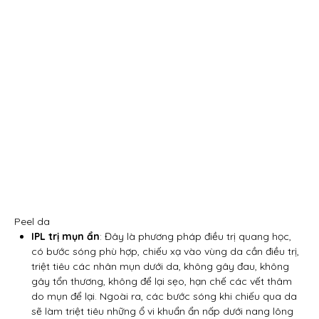
Peel da
IPL trị mụn ẩn
: Đây là phương pháp điều trị quang học,
có bước sóng phù hợp, chiếu xạ vào vùng da cần điều trị,
triệt tiêu các nhân mụn dưới da, không gây đau, không
gây tổn thương, không để lại sẹo, hạn chế các vết thâm
do mụn để lại. Ngoài ra, các bước sóng khi chiếu qua da
sẽ làm triệt tiêu những ổ vi khuẩn ẩn nấp dưới nang lông