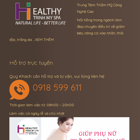
Trung Tâm Thẩm Mỹ Công
Nghệ Cao
Nổi tiếng trong ngành làm
đẹp chuyên điều trị về giảm
béo, nâng cơ, xóa nhăn, thải
độc, trắng da …
XEM THÊM
Hỗ trợ trực tuyến
Quý Khách cần hỗ trợ và tư vấn, vui lòng liên hệ:
0918 599 611
Thời gian làm việc từ: 08h00 – 20h00
Làm việc cả ngày lễ và chủ nhật