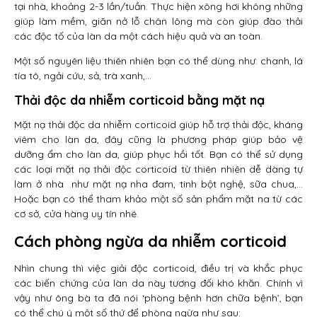
tại nhà, khoảng 2-3 lần/tuần. Thực hiện xông hơi không những
giúp làm mềm, giãn nở lỗ chân lông mà còn giúp đào thải
các độc tố của làn da một cách hiệu quả và an toàn.
Một số nguyên liệu thiên nhiên bạn có thể dùng như: chanh, lá
tía tô, ngải cứu, sả, trà xanh,…
Thải độc da nhiễm corticoid bằng mặt nạ
Mặt nạ thải độc da nhiễm corticoid giúp hỗ trợ thải độc, kháng
viêm cho làn da, đây cũng là phương pháp giúp bảo vệ
dưỡng ẩm cho làn da, giúp phục hồi tốt. Bạn có thể sử dụng
các loại mặt nạ thải độc corticoid từ thiên nhiên dễ dàng tự
làm ở nhà như mặt nạ nha đam, tinh bột nghệ, sữa chua,…
Hoặc bạn có thể tham khảo một số sản phẩm mặt na từ các
cơ sở, cửa hàng uy tín nhé.
Cách phòng ngừa da nhiễm corticoid
Nhìn chung thì việc giải độc corticoid, điều trị và khắc phục
các biến chứng của làn da này tương đối khó khăn. Chính vì
vậy như ông bà ta đã nói ‘phòng bệnh hơn chữa bệnh’, bạn
có thể chú ý một số thứ để phòng ngừa như sau: