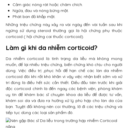
Cảm giác nóng rát hoặc châm chích.
Ngứa, đau và nóng bừng mặt.
Phát ban đỏ khắp mặt.
Những triệu chứng này xảy ra vài ngày đến vài tuần sau khi
ngừng sử dụng steroid thường gọi là hội chứng phụ thuộc
corticoid ( hội chứng cai thuốc corticoid).
Làm gì khi da nhiễm corticoid?
Da nhiễm corticoid là tình trạng da liễu mà không mong
muốn, để lại nhiều triệu chứng, biến chứng khó chịu cho người
dùng. Việc điều trị ,phục hồi để hạn chế các làn da nhiễm
corticoid đôi khi rất khó khăn vì vậy việc nhận biết sớm và xử
trí đúng là điều hết sức cần thiết. Điều đầu tiên trước khi giải
độc corticoid chính là đến ngay các bệnh viện, phòng khám
uy tín để khám bác sĩ chuyên khoa da liễu để được tư vấn,
khám soi da và đưa ra hướng xử lý phù hợp cho làn da của
bạn. Tuyệt đối không nên coi thường, lờ đi các triệu chứng và
tiếp tục dùng các loại sản phẩm đó.