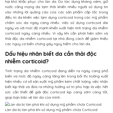
hại khó khắc phục cho làn da. Do tác dụng kháng viêm, giữ
nước căng mọng da tạm thời khiến nhiều người sử dụng tin
vào những lời quảng cáo của các sản phẩm cấp tốc trong
điều trị da khiến việc lạm dụng corticoid trong các mỹ phẩm
chăm sóc da ngày càng nhiều. Việc sử dụng corticoid dài
ngày và với mức độ mạnh khiến xuất hiện tình trạng da nhiễm
corticoid ngày càng nhiều. Vì vậy khi cần phát hiện sớm và
thải độc da nhiễm corticoid tại nhà đúng cách để giảm thiểu
các nguy cơ biến chứng gây nguy hiểm cho làn da.
Dấu hiệu nhân biết da cần
thải độc
nhiễm corticoid?
Tình trạng da nhiễm corticoid đang diễn ra ngày càng phổ
biến và mức độ ngày càng tăng lên trong bối thị trường xuất
hiện nhiều cơ sở sản xuất mỹ phẩm kém chất lượng, việc nhận
biết kịp thời và đưa ra những hướng xử trí phù hợp là việc hết
sức cần thiết để giải độc corticoid kịp càng sớm càng tốt,
giúp bạn bảo vệ làn da của mình.
Làn da bị tàn phá khi sử dụng mỹ phẩm chứa Corticoid