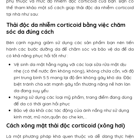
phụ thuộc và mức độ nhiễm độc corticoid của bạn. Bạn có
thể tham khảo một số cách giúp thải độc da nhiễm corticoid
tại nhà như sau:
Thải độc da nhiễm corticoid bằng việc chăm
sóc da đúng cách
Bên cạnh ngưng giảm sử dụng các sản phẩm bạn nên tiến
hành các bước dưỡng da để chăm sóc và bảo vệ da để da
có khả năng phục hồi tốt như :
Vệ sinh da mặt hằng ngày với các loại sữa rửa mặt dịu
nhẹ (có thể nước ấm không nóng), không chứa cồn, với độ
pH trung bình 5.5 mang lại độ ẩm không gây khô da. Đặc
biệt tránh chà xát mạnh gây tổn thương nặng nề hơn làn
da đang suy yếu.
Ngưng sử dụng các loại mỹ phẩm, trang điểm đang dùng
để da có thời gian hồi phục
Bảo vệ da khỏi các tác động của ánh nắng như sử dụng
kính mát, mũ nón,quần áo che kín,…
Cách xông mặt thải độc corticoid (xông hơi)
Là một phương pháp khá quen thuộc và dễ dàng thực hiện