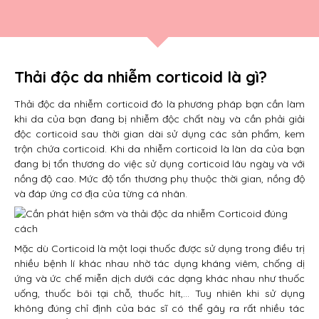
Thải độc da nhiễm corticoid là gì?
Thải độc da nhiễm corticoid đó là phương pháp bạn cần làm
khi da của bạn đang bị nhiễm độc chất này và cần phải giải
độc corticoid sau thời gian dài sử dụng các sản phẩm, kem
trộn chứa corticoid. Khi da nhiễm corticoid là làn da của bạn
đang bị tổn thương do việc sử dụng corticoid lâu ngày và với
nồng độ cao. Mức độ tổn thương phụ thuộc thời gian, nồng độ
và đáp ứng cơ địa của từng cá nhân.
Mặc dù Corticoid là một loại thuốc được sử dụng trong điều trị
nhiều bệnh lí khác nhau nhờ tác dụng kháng viêm, chống dị
ứng và ức chế miễn dịch dưới các dạng khác nhau như thuốc
uống, thuốc bôi tại chỗ, thuốc hít,… Tuy nhiên khi sử dụng
không đúng chỉ định của bác sĩ có thể gây ra rất nhiều tác