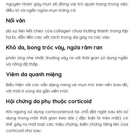
nguyên nhân gây mụn sẽ đóng vai trò quan trọng trong việc
điều trị và ngăn ngừa mụn trứng cá.
Nổi vân
do sự liên kết chéo của collagen chưa trưởng thành trong lớp
hạ bì, dẫn đến các vết rách trong da gây ra các vân.
Khô da, bong tróc vảy, ngứa râm ran
phản ứng nhẹ nhất, thường xảy ra với thời gian sử dụng ngắn
và nồng độ thấp.
Viêm da quanh miệng
Biểu hiện với các sẩn dạng nang và mụn mủ trên nền ban đỏ,
với một ít vùng da gần viền môi.
Hội chứng da phụ thuộc corticoid
Khi ngưng sử dụng corticosteroid tại chỗ đột ngột sau khi sử
dụng trong một thời gian kéo dài ( đặc biệt là trên mặt) có
thể gây ra một loạt các triệu chứng, biến chứng tăng lên của
corticoid như sau: