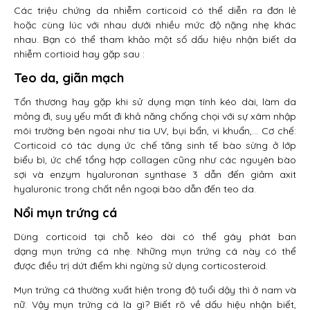
Các triệu chứng da nhiễm corticoid có thể diễn ra đơn lẻ
hoặc cùng lúc với nhau dưới nhiều mức độ nặng nhẹ khác
nhau. Bạn có thể tham khảo một số dấu hiệu nhận biết da
nhiễm cortioid hay gặp sau :
Teo da, giãn mạch
Tổn thương hay gặp khi sử dụng mạn tính kéo dài, làm da
mỏng đi, suy yếu mất đi khả năng chống chọi với sự xâm nhập
môi trường bên ngoài như tia UV, bụi bẩn, vi khuẩn,… Cơ chế:
Corticoid có tác dụng ức chế tăng sinh tế bào sừng ở lớp
biểu bì, ức chế tổng hợp collagen cũng như các nguyên bào
sợi và enzym hyaluronan synthase 3 dẫn đến giảm axit
hyaluronic trong chất nền ngoại bào dẫn đến teo da.
Nổi mụn trứng cá
Dùng corticoid tại chỗ kéo dài có thể gây phát ban
dạng mụn trứng cá nhẹ. Những mụn trứng cá này có thể
được điều trị dứt điểm khi ngừng sử dụng corticosteroid.
Mụn trứng cá thường xuất hiện trong độ tuổi dậy thì ở nam và
nữ. Vậy mụn trứng cá là gì? Biết rõ về dấu hiệu nhận biết,