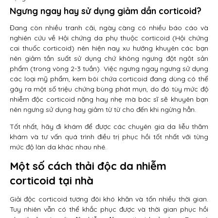
Ngưng ngay hay sử dụng giảm dần corticoid?
Đang còn nhiều tranh cãi, ngày càng có nhiều báo cáo và
nghiên cứu về Hội chứng da phụ thuộc corticoid (Hội chứng
cai thuốc corticoid) nên hiện nay xu hướng khuyên các bạn
nên giảm tần suất sử dụng chứ không ngưng đột ngột sản
phẩm (trong vòng 2-3 tuần). Việc ngưng ngay ngưng sử dụng
các loại mỹ phẩm, kem bôi chứa corticoid đang dùng có thể
gây ra một số triệu chứng bùng phát mụn, do đó tùy mức độ
nhiễm độc corticoid nặng hay nhẹ mà bác sĩ sẽ khuyên bạn
nên ngưng sử dụng hay giảm từ từ cho đến khi ngừng hẳn.
Tốt nhất, hãy đi khám để được các chuyên gia da liễu thăm
khám và tư vấn quá trình điều trị phục hồi tốt nhất với từng
mức độ làn da khác nhau nhé.
Một số cách thải độc da nhiễm
corticoid tại nhà
Giải độc corticoid tương đôi khó khăn và tốn nhiều thời gian.
Tuy nhiên vẫn có thể khắc phục được và thời gian phục hồi