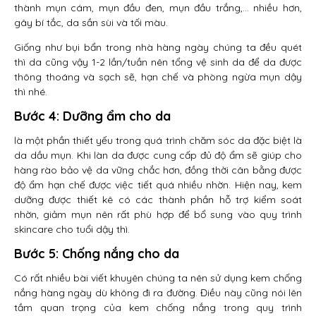
thành mụn cám, mụn đầu đen, mụn đầu trắng,… nhiều hơn,
gây bí tắc, da sần sùi và tối màu.
Giống như bụi bẩn trong nhà hàng ngày chúng ta đều quét
thì da cũng vậy 1-2 lần/tuần nên tổng vệ sinh da để da được
thông thoáng và sạch sẽ, hạn chế và phòng ngừa mụn dậy
thì nhé.
Bước 4: Dưỡng ẩm cho da
là một phần thiết yếu trong quá trình chăm sóc da đặc biệt là
da dầu mụn. Khi làn da được cung cấp đủ độ ẩm sẽ giúp cho
hàng rào bảo vệ da vững chắc hơn, đồng thời cân bằng được
độ ẩm hạn chế được việc tiết quá nhiều nhờn. Hiện nay, kem
dưỡng được thiết kê có các thành phần hỗ trợ kiểm soát
nhờn, giảm mụn nên rất phù hợp để bổ sung vào quy trình
skincare cho tuổi dậy thì.
Bước 5: Chống nắng cho da
Có rất nhiều bài viết khuyên chúng ta nên sử dụng kem chống
nắng hàng ngày dù không đi ra đường. Điều này cũng nói lên
tầm quan trọng của kem chống nắng trong quy trình