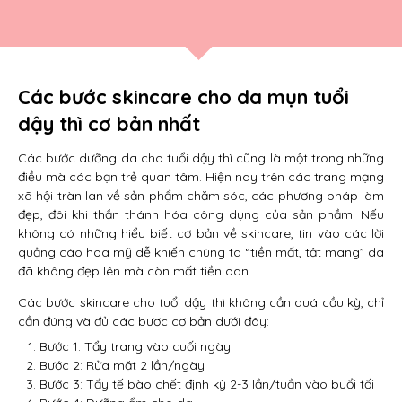
Các bước skincare cho da mụn tuổi
dậy thì cơ bản nhất
Các bước dưỡng da cho tuổi dậy thì cũng là một trong những
điều mà các bạn trẻ quan tâm. Hiện nay trên các trang mạng
xã hội tràn lan về sản phẩm chăm sóc, các phương pháp làm
đẹp, đôi khi thần thánh hóa công dụng của sản phầm. Nếu
không có những hiểu biết cơ bản về skincare, tin vào các lời
quảng cáo hoa mỹ dễ khiến chúng ta “tiền mất, tật mang” da
đã không đẹp lên mà còn mất tiền oan.
Các bước skincare cho tuổi dậy thì không cần quá cầu kỳ, chỉ
cần đúng và đủ các bươc cơ bản dưới đây:
Bước 1: Tẩy trang vào cuối ngày
Bước 2: Rửa mặt 2 lần/ngày
Bước 3: Tẩy tế bào chết định kỳ 2-3 lần/tuần vào buổi tối