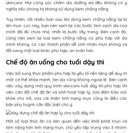
skincare. Mọi công sức chăm da, dưỡng da đều không có ý
nghĩa nếu chúng ta không sử dụng kem chống nắng.
Tuy nhiên, rất nhiều bạn sau khi dùng kem chống nắng lại bị
lên mụn. Lúc này, bạn nên xem lại các bước làm sạch da của
mình đã đủ chưa nhé, nhất là bước tẩy trang. Bên cạnh đó,
cũng nên xem lại loại kem chống nắng có phù hợp với da
mình không, có các thành phần dễ sinh nhân mụn không và
đổi sang một loại khác phù hợp, an toàn hơn.
Chế độ ăn uống cho tuổi dậy thì
Việc bổ sung thực phẩm phù hợp là yếu tố nền tảng dể duy trì
một cơ thể khỏe mạnh, làn da cũng không ngoại lệ. Bên cạnh
việc xây dựng một quy trình skincare tuổi dậy thì phù hợp thì
việc cân đối chế độ ăn và sinh hoạt hợp lý, vừa đảm bảo sức
khỏe cho trẻ, vừa cải thiện tình trạng mụn cũng là điều các
bận phụ huỳnh cần đặc biệt chú ý.
Một số loại thức ăn có liên quan đến việc khởi phát mụn và
làm nặng hơn tình trạng mụn, chủ yếu tập trung vào 3 nhóm: