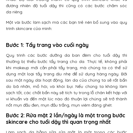
đương nhiên độ tuổi dậy thì cũng có các bước chăm sóc
da riêng.
Một vài bước làm sạch mà các bạn trẻ nên bổ sung vào quy
trình skincare của mình:
Bước 1: Tẩy trang vào cuối ngày
Quy trình các bước dưỡng da ban đêm cho tuổi dậy thì
thường bị thiếu bước tẩy trang cho da. Thực tế, không phải
khi makeup mới cần phải tẩy trang, mà chúng ta có thể sử
dụng một loại tẩy trang dịu nhẹ để sử dụng hàng ngày. Bởi
sau một ngày dài hoạt động, làn da của chúng ta sẽ rất bẩn
do bã nhờn, mồ hôi, và khói bụi. Nếu chúng ta không làm
sạch tốt, các chất bẩn này sẽ tích tụ trong lỗ chân kết hợp với
vi khuẩn và đến một lúc nào đó thuận lợi chúng sẽ trở thành
nốt mụn đầu đen, mụn đầu trắng, mụn viêm đáng ghét.
Bước 2: Rửa mặt 2 lần/ngày
là một trong bước
skincare cho tuổi dậy thì quan trọng nhất
Làm sạch da bằng sữa rửa mặt là một trong các bước