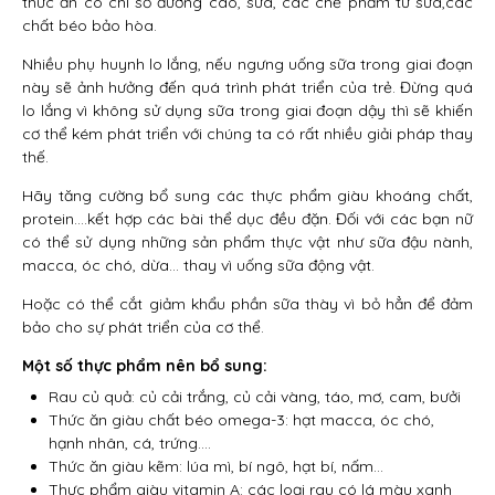
thức ăn có chỉ số đường cao, sữa, các chế phẩm từ sữa,các
chất béo bảo hòa.
Nhiều phụ huynh lo lắng, nếu ngưng uống sữa trong giai đoạn
này sẽ ảnh hưởng đến quá trình phát triển của trẻ. Đừng quá
lo lắng vì không sử dụng sữa trong giai đoạn dậy thì sẽ khiến
cơ thể kém phát triển với chúng ta có rất nhiều giải pháp thay
thế.
Hãy tăng cường bổ sung các thực phẩm giàu khoáng chất,
protein….kết hợp các bài thể dục đều đặn. Đối với các bạn nữ
có thể sử dụng những sản phẩm thực vật như sữa đậu nành,
macca, óc chó, dừa… thay vì uống sữa động vật.
Hoặc có thể cắt giảm khẩu phần sữa thày vì bỏ hẳn để đảm
bảo cho sự phát triển của cơ thể.
Một số thực phẩm nên bổ sung:
Rau củ quả: củ cải trắng, củ cải vàng, táo, mơ, cam, bưởi
Thức ăn giàu chất béo omega-3: hạt macca, óc chó,
hạnh nhân, cá, trứng….
Thức ăn giàu kẽm: lúa mì, bí ngô, hạt bí, nấm…
Thực phẩm giàu vitamin A: các loại rau có lá màu xanh