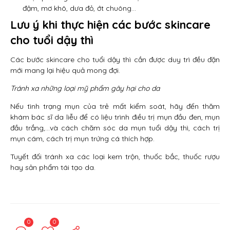
đậm, mơ khô, dưa đỏ, ớt chuông…
Lưu ý khi thực hiện các bước skincare
cho tuổi dậy thì
Các bước skincare cho tuổi dậy thì cần được duy trì đều đặn
mới mang lại hiệu quả mong đợi.
Tránh xa những loại mỹ phẩm gây hại cho da
Nếu tình trạng mụn của trẻ mất kiểm soát, hãy đến thăm
khám bác sĩ da liễu để có liệu trình điều trị mụn đầu đen, mụn
đầu trắng,…và cách chăm sóc da mụn tuổi dậy thì, cách trị
mụn cám, cách trị mụn trứng cá thích hợp.
Tuyết đối tránh xa các loại kem trộn, thuốc bắc, thuốc rượu
hay sản phẩm tái tạo da.
0
0