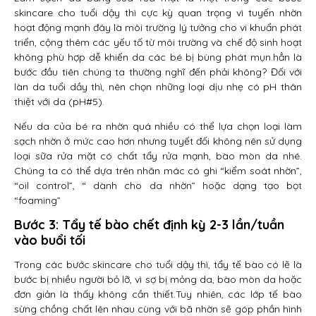
skincare cho tuổi dậy thì cực kỳ quan trọng vì tuyến nhờn
hoạt động mạnh đây là môi trường lý tưởng cho vi khuẩn phát
triển, cộng thêm các yếu tố từ môi trường và chế độ sinh hoạt
không phù hợp dễ khiến da các bé bị bùng phát mụn.hẳn là
bước đầu tiên chúng ta thường nghĩ đến phải không? Đối với
làn da tuổi dầy thì, nên chọn những loại dịu nhẹ có pH thân
thiệt với da (pH#5).
Nếu da của bé ra nhờn quá nhiều có thể lựa chọn loại làm
sạch nhờn ở mức cao hơn nhưng tuyết đối không nên sử dụng
loại sữa rửa mặt có chất tẩy rửa mạnh, bào mòn da nhé.
Chúng ta có thể dựa trên nhãn mác có ghi “kiểm soát nhờn”,
“oil control”, “ dành cho da nhờn” hoặc dạng tạo bọt
“foaming”
Bước 3: Tẩy tế bào chết định kỳ 2-3 lần/tuần
vào buổi tối
Trong các bước skincare cho tuổi dậy thì, tẩy tế bào có lẽ là
bước bị nhiều người bỏ lỡ, vì sợ bị mỏng da, bào mòn da hoặc
đơn giản là thấy không cần thiết.Tuy nhiên, các lớp tế bào
sừng chồng chất lên nhau cùng với bã nhờn sẽ góp phần hình