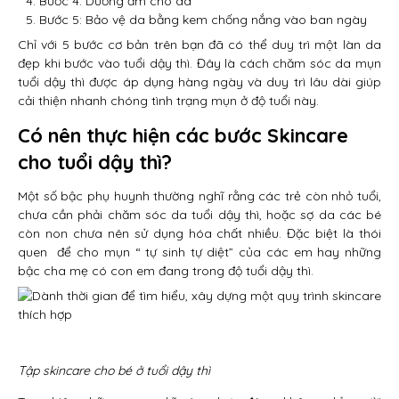
Bước 4: Dưỡng ẩm cho da
Bước 5: Bảo vệ da bằng kem chống nắng vào ban ngày
Chỉ với 5 bước cơ bản trên bạn đã có thể duy trì một làn da
đẹp khi bước vào tuổi dậy thì. Đây là cách chăm sóc da mụn
tuổi dậy thì được áp dụng hàng ngày và duy trì lâu dài giúp
cải thiện nhanh chóng tình trạng mụn ở độ tuổi này.
Có nên thực hiện các bước
Skincare
cho tuổi dậy thì
?
Một số bậc phụ huynh thường nghĩ rằng các trẻ còn nhỏ tuổi,
chưa cần phải chăm sóc da tuổi dậy thì, hoặc sợ da các bé
còn non chưa nên sử dụng hóa chất nhiều. Đặc biệt là thói
quen để cho mụn “ tự sinh tự diệt” của các em hay những
bậc cha mẹ có con em đang trong độ tuổi dậy thì.
Tập skincare cho bé ở tuổi dậy thì