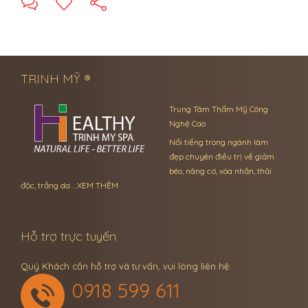
← Previous Post
Next Post →
TRINH MỸ ®
Trung Tâm Thẩm Mỹ Công
Nghệ Cao
Nổi tiếng trong ngành làm
đẹp chuyên điều trị về giảm
béo, nâng cơ, xóa nhăn, thải
độc, trắng da …
XEM THÊM
Hỗ trợ trực tuyến
Quý Khách cần hỗ trợ và tư vấn, vui lòng liên hệ:
0918 599 611