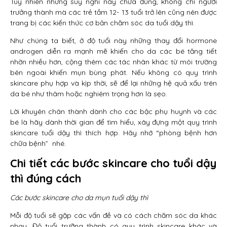
Tuy nhiên những suy nghĩ này chưa đúng, không chỉ người
trưởng thành mà các trẻ tầm 12- 13 tuổi trở lên cũng nên được
trang bị các kiến thức cơ bản chăm sóc da tuổi dậy thì.
Như chúng ta biết, ở độ tuổi này những thay đổi hormone
androgen diễn ra mạnh mẽ khiến cho da các bé tăng tiết
nhờn nhiều hơn, cộng thêm các tác nhân khác từ môi trường
bên ngoài khiến mụn bùng phát. Nếu không có quy trình
skincare phụ hợp và kịp thời, sẽ để lại những hệ quả xấu trên
da bé như thâm hoặc nghiêm trọng hơn là sẹo.
Lời khuyên chân thành dành cho các bậc phụ huynh và các
bé là hãy dành thời gian để tìm hiểu, xây đựng một quy trình
skincare tuổi dậy thì thích hợp. Hãy nhớ “phòng bệnh hơn
chữa bệnh” nhé.
Chi tiết các bước skincare cho tuổi dậy
thì đúng cách
Các bước skincare cho da mụn tuổi dậy thì
Mỗi độ tuổi sẽ gặp các vấn đề và có cách chăm sóc da khác
nhau. Độ tuổi trưỡng thành có quy trình skincare khác và