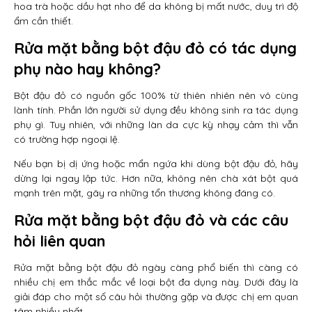
hoa trà hoặc dầu hạt nho để da không bị mất nước, duy trì độ
ẩm cần thiết.
Rửa mặt bằng bột đậu đỏ có tác dụng
phụ nào hay không?
Bột đậu đỏ có nguồn gốc 100% từ thiên nhiên nên vô cùng
lành tính. Phần lớn người sử dụng đều không sinh ra tác dụng
phụ gì. Tuy nhiên, với những làn da cực kỳ nhạy cảm thì vẫn
có trường hợp ngoại lệ.
Nếu bạn bị dị ứng hoặc mẩn ngứa khi dùng bột đậu đỏ, hãy
dừng lại ngay lập tức. Hơn nữa, không nên chà xát bột quá
mạnh trên mặt, gây ra những tổn thương không đáng có.
Rửa mặt bằng bột đậu đỏ và các câu
hỏi liên quan
Rửa mặt bằng bột đậu đỏ ngày càng phổ biến thì càng có
nhiều chị em thắc mắc về loại bột đa dụng này. Dưới đây là
giải đáp cho một số câu hỏi thường gặp và được chị em quan
tâm nhiều nhất.