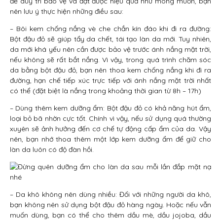
để duy trì bảo vệ và đạt được hiệu quả như mong muốn, bạn
nên lưu ý thực hiện những điều sau:
– Bôi kem chống nắng vè che chắn kín đáo khi đi ra đường:
Bột đậu đỏ sẽ giúp tẩy da chết, tái tạo làn da mới. Tuy nhiên,
da mới khá yếu nên cần được bảo vệ trước ánh nắng mặt trời,
nếu không sẽ rất bắt nắng. Vì vậy, trong quá trình chăm sóc
da bằng bột đậu đỏ, bạn nên thoa kem chống nắng khi đi ra
đường, hạn chế tiếp xúc trực tiếp với ánh nắng mặt trời nhất
có thể (đặt biệt là nắng trong khoảng thời gian từ 8h – 17h)
– Dùng thêm kem dưỡng ẩm: Bột đậu đỏ có khả năng hút ẩm,
loại bỏ bã nhờn cực tốt. Chính vì vậy, nếu sử dụng quá thường
xuyên sẽ ảnh hưởng đến cơ chế tự động cấp ẩm của da. Vậy
nên, bạn nhớ thoa thêm một lớp kem dưỡng ẩm để giữ cho
làn da luôn có độ đàn hồi.
– Da khô không nên dùng nhiều: Đối với những người da khô,
bạn không nên sử dụng bột đậu đỏ hàng ngày. Hoặc nếu vẫn
muốn dùng, bạn có thể cho thêm dầu mè, dầu jojoba, dầu