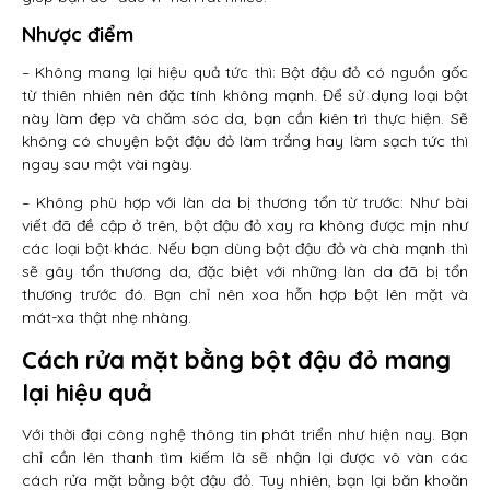
Nhược điểm
– Không mang lại hiệu quả tức thì: Bột đậu đỏ có nguồn gốc
từ thiên nhiên nên đặc tính không mạnh. Để sử dụng loại bột
này làm đẹp và chăm sóc da, bạn cần kiên trì thực hiện. Sẽ
không có chuyện bột đậu đỏ làm trắng hay làm sạch tức thì
ngay sau một vài ngày.
– Không phù hợp với làn da bị thương tổn từ trước: Như bài
viết đã đề cập ở trên, bột đậu đỏ xay ra không được mịn như
các loại bột khác. Nếu bạn dùng bột đậu đỏ và chà mạnh thì
sẽ gây tổn thương da, đặc biệt với những làn da đã bị tổn
thương trước đó. Bạn chỉ nên xoa hỗn hợp bột lên mặt và
mát-xa thật nhẹ nhàng.
Cách rửa mặt bằng bột đậu đỏ mang
lại hiệu quả
Với thời đại công nghệ thông tin phát triển như hiện nay. Bạn
chỉ cần lên thanh tìm kiếm là sẽ nhận lại được vô vàn các
cách rửa mặt bằng bột đậu đỏ. Tuy nhiên, bạn lại băn khoăn