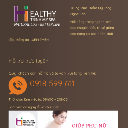
Trung Tâm Thẩm Mỹ Công
Nghệ Cao
Nổi tiếng trong ngành làm
đẹp chuyên điều trị về giảm
béo, nâng cơ, xóa nhăn, thải
độc, trắng da …
XEM THÊM
Hỗ trợ trực tuyến
Quý Khách cần hỗ trợ và tư vấn, vui lòng liên hệ:
0918 599 611
Thời gian làm việc từ: 08h00 – 20h00
Làm việc cả ngày lễ và chủ nhật