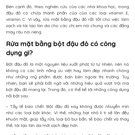
Bên cạnh đó, theo nghiên cứu của các nhà khoa học, trong
đậu đỏ có chứa thành phần của của các loại vitamin E,
vitamin C. Vì vậy, rửa mặt bằng đậu đỏ rất tốt cho việc làm
sạch và tái tạo làn da cho các chị em nói chung và các đấng
mày râu nói riêng.
Rửa mặt bằng bột đậu đỏ có công
dụng gì?
Bột đậu đỏ là một nguyên liệu xuất phát từ tự nhiên, nên nó
không có các tính năng ưu việt hay làm đẹp nhanh chóng
như những mỹ phẩm được bán bên ngoài thị trường. Tuy
nhiên, bạn sẽ phải bất ngờ với những hiệu quả vượt trội mà
bột đậu đỏ mang lại. Trong đó, có thể kể tới những công dụng
nổi bật sau:
– Tẩy tế bào chết: Bột đậu đỏ xay không được nhuyễn mịn
như các loại bột khác. Vì thế, những hạt nhỏ li ti sẽ lăn đều
khuôn mặt, giúp tẩy rửa, loại bỏ bụi bẩn, tế bào chết và thay
thế, tái tạo làn da mới sạch đẹp hơn.