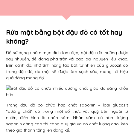
Rửa mặt bằng bột đậu đỏ có tốt hay
không?
Để sử dụng nhằm mục đích làm đẹp, bột đậu đỏ thường được
xay nhuyễn, dễ dàng pha trộn với các loại nguyên liệu khác.
Bên cạnh đó, nhờ tính năng tạo bọt tự nhiên của glucozit có
trong đậu đỏ, da mặt sẽ được làm sạch sâu, mang tới hiệu
quả đáng mong đợi.
Trong đậu đỏ có chứa hợp chất saponin – loại glucozit
“dưỡng chất” có trong một số thực vật quý bên ngoài tự
nhiên, điển hình là nhân sâm. Nhân sâm có hàm lượng
saponin càng cao thì càng quý giá và có chất lượng cao, kéo
theo giá thành tăng lên đáng kể.