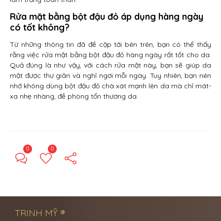
Rửa mặt bằng bột đậu đỏ áp dụng hàng ngày
có tốt không?
Từ những thông tin đã đề cập tới bên trên, bạn có thể thấy
rằng việc rửa mặt bằng bột đậu đỏ hàng ngày rất tốt cho da.
Quả đúng là như vậy, với cách rửa mặt này, bạn sẽ giúp da
mặt được thư giãn và nghỉ ngơi mỗi ngày. Tuy nhiên, bạn nên
nhớ không dùng bột đậu đỏ chà xát mạnh lên da mà chỉ mát-
xa nhẹ nhàng, đề phòng tổn thương da.
0
0
← Previous Post
Next Post →
TRINH MỸ ®