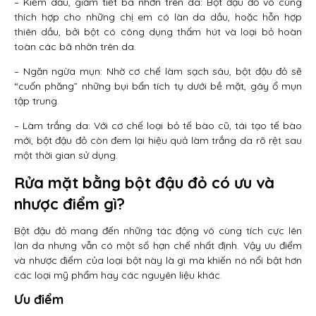
– Kiềm dầu, giảm tiết bã nhờn trên da: Bột đậu đỏ vô cùng
thích hợp cho những chị em có làn da dầu, hoặc hỗn hợp
thiên dầu, bởi bột có công dụng thấm hút và loại bỏ hoàn
toàn các bã nhờn trên da.
– Ngăn ngừa mụn: Nhờ cơ chế làm sạch sâu, bột đậu đỏ sẽ
“cuốn phăng” những bụi bẩn tích tụ dưới bề mặt, gây ổ mụn
tập trung.
– Làm trắng da: Với cơ chế loại bỏ tế bào cũ, tái tạo tế bào
mới, bột đậu đỏ còn đem lại hiệu quả làm trắng da rõ rệt sau
một thời gian sử dụng.
Rửa mặt bằng bột đậu đỏ có ưu và
nhược điểm gì?
Bột đậu đỏ mang đến những tác động vô cùng tích cực lên
làn da nhưng vẫn có một số hạn chế nhất định. Vậy ưu điểm
và nhược điểm của loại bột này là gì mà khiến nó nổi bật hơn
các loại mỹ phẩm hay các nguyên liệu khác.
Ưu điểm