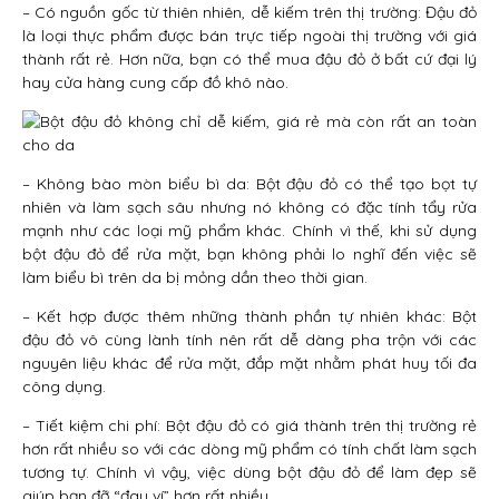
– Có nguồn gốc từ thiên nhiên, dễ kiếm trên thị trường: Đậu đỏ
là loại thực phẩm được bán trực tiếp ngoài thị trường với giá
thành rất rẻ. Hơn nữa, bạn có thể mua đậu đỏ ở bất cứ đại lý
hay cửa hàng cung cấp đồ khô nào.
– Không bào mòn biểu bì da: Bột đậu đỏ có thể tạo bọt tự
nhiên và làm sạch sâu nhưng nó không có đặc tính tẩy rửa
mạnh như các loại mỹ phẩm khác. Chính vì thế, khi sử dụng
bột đậu đỏ để rửa mặt, bạn không phải lo nghĩ đến việc sẽ
làm biểu bì trên da bị mỏng dần theo thời gian.
– Kết hợp được thêm những thành phần tự nhiên khác: Bột
đậu đỏ vô cùng lành tính nên rất dễ dàng pha trộn với các
nguyên liệu khác để rửa mặt, đắp mặt nhằm phát huy tối đa
công dụng.
– Tiết kiệm chi phí: Bột đậu đỏ có giá thành trên thị trường rẻ
hơn rất nhiều so với các dòng mỹ phẩm có tính chất làm sạch
tương tự. Chính vì vậy, việc dùng bột đậu đỏ để làm đẹp sẽ
giúp bạn đỡ “đau ví” hơn rất nhiều.