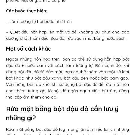
phê và Mật ong: 2 thìa cà phê
Các bước thực hiện:
– Làm tương tự hai bước như trên
– Quét đều hỗn hợp lên mặt và để khoảng 20 phút cho các
dưỡng chất thấm đều. Sau đó, rửa sạch mặt bằng nước sạch.
Một số cách khác
Ngoài những hỗn hợp trên, bạn có thể sử dụng hỗn hợp bột
đậu đỏ + nước cam với cách làm tương tự. Bên cạnh đó, khi
dùng bột đậu đỏ để đắp mặt, bạn có thể thêm vào một số loại
bột khác như bột đậu xanh, bột đậu đen hoặc bột cám gạo.
Với những bạn da khô, khi sử dụng bột đậu đỏ để rửa mặt nên
cho thêm trứng gà, lô hội để ngăn ngừa việc hút ẩm, đồng
thời cấp ẩm thêm cho da.
Rửa mặt bằng bột đậu đỏ cần lưu ý
những gì?
Rửa mặt bằng bột đậu đỏ tuy mang lại rất nhiều lợi ích nhưng