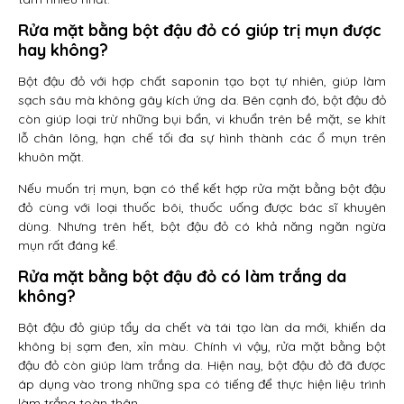
Rửa mặt bằng bột đậu đỏ có giúp trị mụn được
hay không?
Bột đậu đỏ với hợp chất saponin tạo bọt tự nhiên, giúp làm
sạch sâu mà không gây kích ứng da. Bên cạnh đó, bột đậu đỏ
còn giúp loại trừ những bụi bẩn, vi khuẩn trên bề mặt, se khít
lỗ chân lông, hạn chế tối đa sự hình thành các ổ mụn trên
khuôn mặt.
Nếu muốn trị mụn, bạn có thể kết hợp rửa mặt bằng bột đậu
đỏ cùng với loại thuốc bôi, thuốc uống được bác sĩ khuyên
dùng. Nhưng trên hết, bột đậu đỏ có khả năng ngăn ngừa
mụn rất đáng kể.
Rửa mặt bằng bột đậu đỏ có làm trắng da
không?
Bột đậu đỏ giúp tẩy da chết và tái tạo làn da mới, khiến da
không bị sạm đen, xỉn màu. Chính vì vậy, rửa mặt bằng bột
đậu đỏ còn giúp làm trắng da. Hiện nay, bột đậu đỏ đã được
áp dụng vào trong những spa có tiếng để thực hiện liệu trình
làm trắng toàn thân.