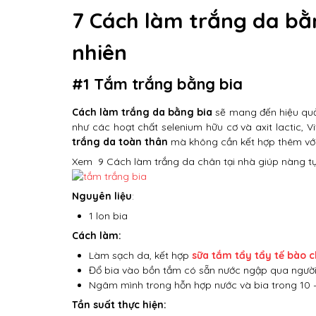
7 Cách làm trắng da bằn
nhiên
#1 Tắm trắng bằng bia
Cách làm trắng da bằng bia
sẽ mang đến hiệu quả
như các hoạt chất selenium hữu cơ và axit lactic, V
trắng da toàn thân
mà không cần kết hợp thêm với
Xem
9 Cách làm trắng da chân tại nhà giúp nàng tự
Nguyên liệu
:
1 lon bia
Cách làm:
Làm sạch da, kết hợp
sữa tắm tẩy tẩy tế bào c
Đổ bia vào bồn tắm có sẵn nước ngập qua người, 
Ngâm mình trong hỗn hợp nước và bia trong 10 – 
Tần suất thực hiện: