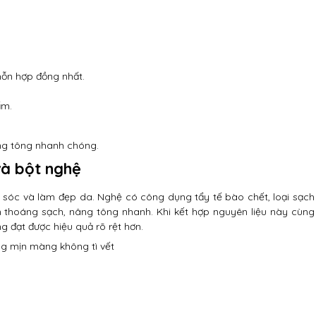
hỗn hợp đồng nhất.
.
ấm.
âng tông nhanh chóng.
và bột nghệ
 sóc và làm đẹp da. Nghệ có công dụng tẩy tế bào chết, loại sạch
n thoáng sạch, nâng tông nhanh. Khi kết hợp nguyên liệu này cùng
 đạt được hiệu quả rõ rệt hơn.
ng mịn màng không tì vết