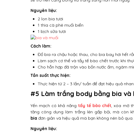
sẽ trở nên căng bóng và trắng sáng hơn mỗi ngày.
Nguyên liệu:
2 lon bia tươi
1 thìa cà phê muối biển
1 bịch sữa tươi
Cách làm:
Đổ bia ra chậu hoặc thau, cho bia bay hơi hết rồ
Làm sạch cơ thể và tẩy tế bào chết trước khi thự
Cho hỗn hợp đã trộn vào bồn nước ấm, ngâm mình
Tần suất thực hiện:
Thực hiện từ 2 – 3 lần/ tuần để đạt hiệu quả nhan
#5 Làm trắng body bằng bia và
Yến mạch có khả năng
tẩy tế bào chết
, xóa mờ t
tăng công dụng làm trắng lên gấp bội, mà còn 
bia
đơn giản và hiệu quả mà bạn không nên bỏ qua.
Nguyên liệu: