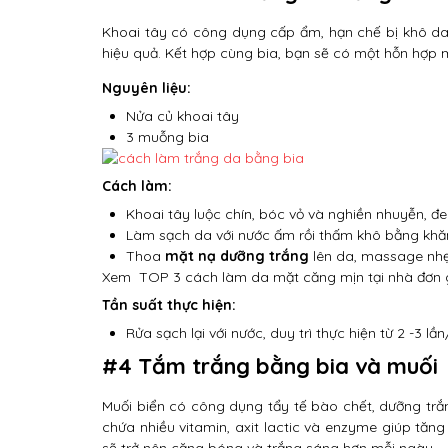
Khoai tây có công dụng cấp ẩm, hạn chế bị khô d
hiệu quả. Kết hợp cùng bia, bạn sẽ có một hỗn hợp
Nguyên liệu:
Nửa củ khoai tây
3 muỗng bia
Cách làm:
Khoai tây luộc chín, bóc vỏ và nghiền nhuyễn, đe
Làm sạch da với nước ấm rồi thấm khô bằng khă
Thoa
mặt nạ dưỡng trắng
lên da, massage nhẹ 
Xem
TOP 3 cách làm da mặt căng mịn tại nhà đơn g
Tần suất thực hiện:
Rửa sạch lại với nước, duy trì thực hiện từ 2 -3 lần
#4 Tắm trắng bằng bia và muối
Muối biển có công dụng tẩy tế bào chết, dưỡng trắn
chứa nhiều vitamin, axit lactic và enzyme giúp tăn