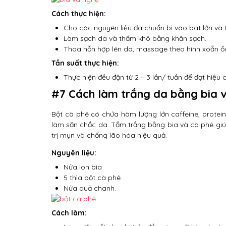
Cách thực hiện:
Cho các nguyên liệu đã chuẩn bị vào bát lớn và 
Làm sạch da và thấm khô bằng khăn sạch.
Thoa hỗn hợp lên da, massage theo hình xoắn ốc v
Tần suất thực hiện:
Thực hiện đều đặn từ 2 – 3 lần/ tuần để đạt hiệu
#7 Cách làm trắng da bằng bia 
Bột cà phê có chứa hàm lượng lớn caffeine, protein
làm săn chắc da. Tắm trắng bằng bia và cà phê giú
trị mụn và chống lão hóa hiệu quả.
Nguyên liệu:
Nửa lon bia
5 thìa bột cà phê
Nửa quả chanh.
Cách làm: