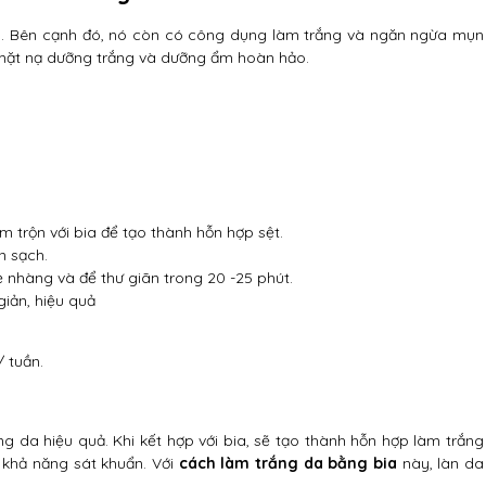
a. Bên cạnh đó, nó còn có công dụng làm trắng và ngăn ngừa mụn
 mặt nạ dưỡng trắng và dưỡng ẩm hoàn hảo.
m trộn với bia để tạo thành hỗn hợp sệt.
n sạch.
nhàng và để thư giãn trong 20 -25 phút.
iản, hiệu quả
/ tuần.
g da hiệu quả. Khi kết hợp với bia, sẽ tạo thành hỗn hợp làm trắng
g khả năng sát khuẩn. Với
cách làm trắng da bằng bia
này, làn da