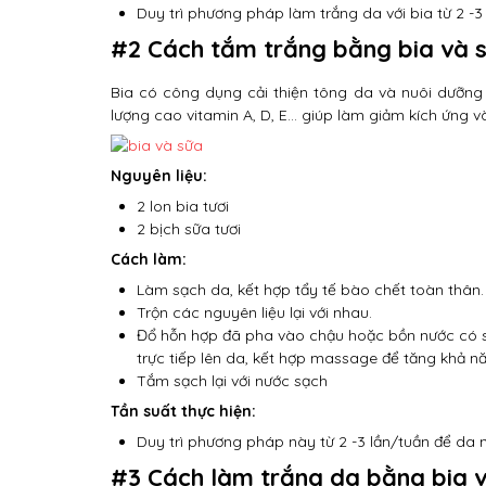
Duy trì phương pháp làm trắng da với bia từ 2 -3 
#2 Cách tắm trắng bằng bia và s
Bia có công dụng cải thiện tông da và nuôi dưỡng
lượng cao vitamin A, D, E… giúp làm giảm kích ứng và
Nguyên liệu:
2 lon bia tươi
2 bịch sữa tươi
Cách làm:
Làm sạch da, kết hợp tẩy tế bào chết toàn thân.
Trộn các nguyên liệu lại với nhau.
Đổ hỗn hợp đã pha vào chậu hoặc bồn nước có s
trực tiếp lên da, kết hợp massage để tăng khả n
Tắm sạch lại với nước sạch
Tần suất thực hiện:
Duy trì phương pháp này từ 2 -3 lần/tuần để da
#3 Cách làm trắng da bằng bia v