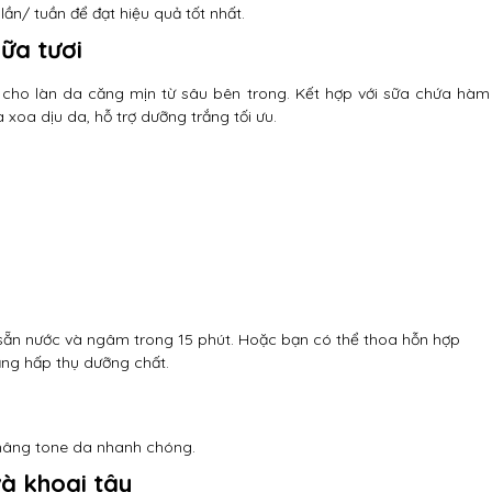
lần/ tuần để đạt hiệu quả tốt nhất.
ữa tươi
 cho làn da căng mịn từ sâu bên trong. Kết hợp với sữa chứa hàm
 xoa dịu da, hỗ trợ dưỡng trắng tối ưu.
ẵn nước và ngâm trong 15 phút. Hoặc bạn có thể thoa hỗn hợp
ăng hấp thụ dưỡng chất.
 nâng tone da nhanh chóng.
à khoai tây