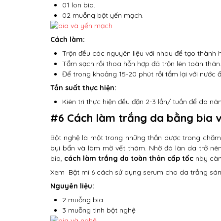
01 lon bia.
02 muỗng bột yến mạch.
Cách làm:
Trộn đều các nguyên liệu với nhau để tạo thành 
Tắm sạch rồi thoa hỗn hợp đã trộn lên toàn thân
Để trong khoảng 15-20 phút rồi tắm lại với nước 
Tần suất thực hiện:
Kiên trì thực hiện đều đặn 2-3 lần/ tuần để da n
#6 Cách làm trắng da bằng bia 
Bột nghệ là một trong những thần dược trong chăm
bụi bẩn và làm mờ vết thâm. Nhờ đó làn da trở nê
bia,
cách làm trắng da toàn thân cấp tốc
này càng
Xem
Bật mí 6 cách sử dụng serum cho da trắng sá
Nguyên liệu:
2 muỗng bia
3 muỗng tinh bột nghệ