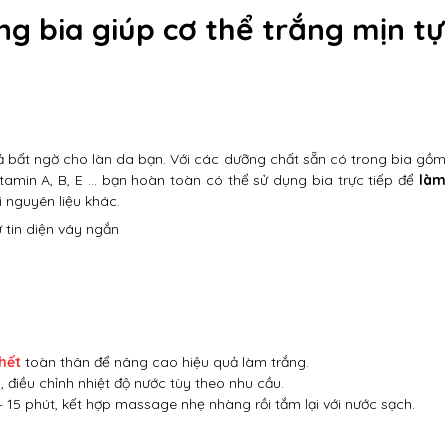
g bia giúp cơ thể trắng mịn tự
 bất ngờ cho làn da bạn. Với các dưỡng chất sẵn có trong bia gồm
itamin A, B, E … bạn hoàn toàn có thể sử dụng bia trực tiếp để
làm
 nguyên liệu khác.
 tin diện váy ngắn
hết
toàn thân để nâng cao hiệu quả làm trắng.
điều chỉnh nhiệt độ nước tùy theo nhu cầu.
15 phút, kết hợp massage nhẹ nhàng rồi tắm lại với nước sạch.