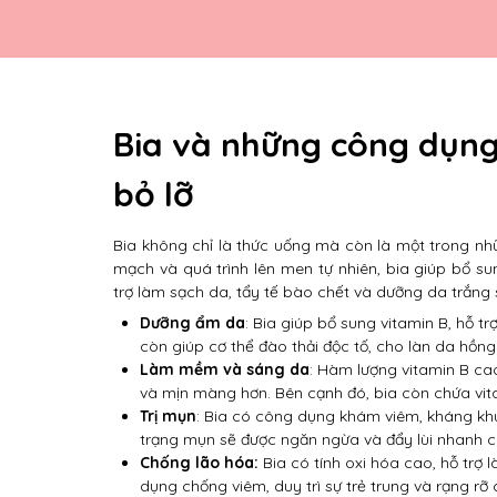
Bia và những công dụn
bỏ lỡ
Bia không chỉ là thức uống mà còn là một trong nh
mạch và quá trình lên men tự nhiên, bia giúp bổ s
trợ làm sạch da, tẩy tế bào chết và dưỡng da trắng
Dưỡng ẩm da
: Bia giúp bổ sung vitamin B, hỗ t
còn giúp cơ thể đào thải độc tố, cho làn da hồn
Làm mềm và sáng da
: Hàm lượng vitamin B c
và mịn màng hơn. Bên cạnh đó, bia còn chứa vit
Trị mụn
: Bia có công dụng khám viêm, kháng khuẩ
trạng mụn sẽ được ngăn ngừa và đẩy lùi nhanh 
Chống lão hóa:
Bia có tính oxi hóa cao, hỗ trợ
dụng chống viêm, duy trì sự trẻ trung và rạng rỡ 