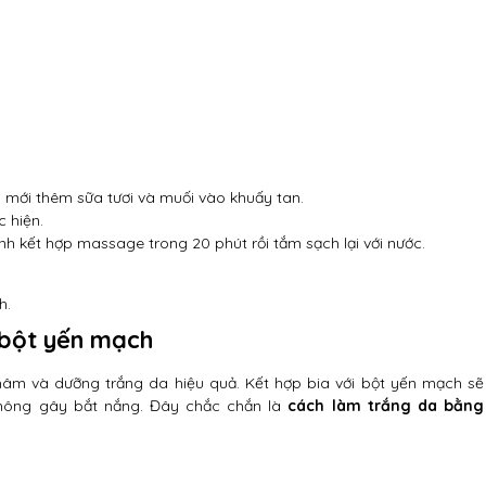
i mới thêm sữa tươi và muối vào khuấy tan.
c hiện.
 kết hợp massage trong 20 phút rồi tắm sạch lại với nước.
h.
 bột yến mạch
hâm và dưỡng trắng da hiệu quả. Kết hợp bia với bột yến mạch sẽ
không gây bắt nắng. Đây chắc chắn là
cách làm trắng da bằng