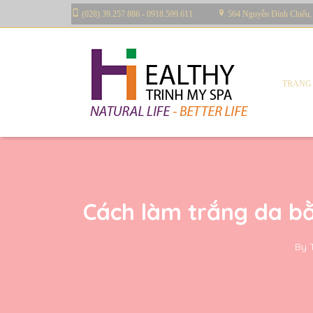
(028) 39.257.886 - 0918.599.611
564 Nguyễn Đình Chiểu,
TRANG
Cách làm trắng da bằ
By