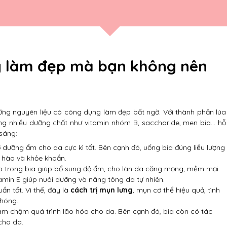
g làm đẹp mà bạn không nên
ững nguyên liệu có công dụng làm đẹp bất ngờ. Với thành phần lúa
ung nhiều dưỡng chất như vitamin nhóm B, saccharide, men bia… hỗ
 sáng:
rợ dưỡng ẩm cho da cực kì tốt. Bên cạnh đó, uống bia đúng liều lượng
g hào và khỏe khoắn.
ao trong bia giúp bổ sung độ ẩm, cho làn da căng mọng, mềm mại
amin E giúp nuôi dưỡng và nâng tông da tự nhiên.
n tốt. Vì thế, đây là
cách trị mụn lưng
, mụn cơ thể hiệu quả, tình
chóng.
 làm chậm quá trình lão hóa cho da. Bên cạnh đó, bia còn có tác
cho da.