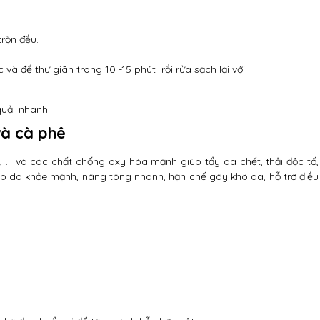
trộn đều.
à để thư giãn trong 10 -15 phút rồi rửa sạch lại với.
 quả nhanh.
và cà phê
, … và các chất chống oxy hóa mạnh giúp tẩy da chết, thải độc tố,
p da khỏe mạnh, nâng tông nhanh, hạn chế gây khô da, hỗ trợ điều