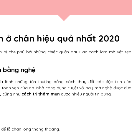
 ở chân hiệu quả nhất 2020
n bị che phủ bởi những chiếc quần dài. Các cách làm mờ vết sẹo
n bằng nghệ
a lành những tổn thương bằng cách thay đổi các đặc tính của
nh toàn vẹn của da. Nhờ công dụng tuyệt vời này mà nghệ được đưa
n,
cũng như
cách trị thâm mụn
được nhiều người tin dùng.
 để lỗ chân lông thông thoáng.