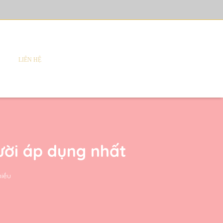
LIÊN HỆ
ười áp dụng nhất
hiều