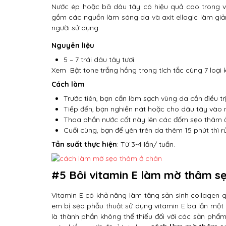
Nước ép hoặc bã dâu tây có hiệu quả cao trong vi
gồm các nguồn làm sáng da và axit ellagic làm gi
người sử dụng.
Nguyên liệu
5 – 7 trái dâu tây tươi.
Xem
Bật tone trắng hồng trong tích tắc cùng 7 loạ
Cách làm
Trước tiên, bạn cần làm sạch vùng da cần điều trị
Tiếp đến, bạn nghiền nát hoặc cho dâu tây vào 
Thoa phần nước cốt này lên các đốm sẹo thâm ở
Cuối cùng, bạn để yên trên da thêm 15 phút thì rử
Tần suất thực hiện
: Từ 3-4 lần/ tuần.
#5 Bôi vitamin E làm mờ thâm s
Vitamin E có khả năng làm tăng sản sinh collagen g
em bị sẹo phẫu thuật sử dụng vitamin E ba lần một 
là thành phần không thể thiếu đối với các sản phẩ