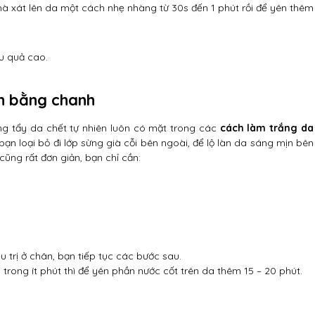
hà xát lên da một cách nhẹ nhàng từ 30s đến 1 phút rồi để yên thêm
ệu quả cao.
n bằng chanh
ăng tẩy da chết tự nhiên luôn có mặt trong các
cách làm trắng da
bạn loại bỏ đi lớp sừng già cỗi bên ngoài, để lộ làn da sáng mịn bên
ũng rất đơn giản, bạn chỉ cần:
 trị ở chân, bạn tiếp tục các bước sau.
trong ít phút thì để yên phần nước cốt trên da thêm 15 – 20 phút.