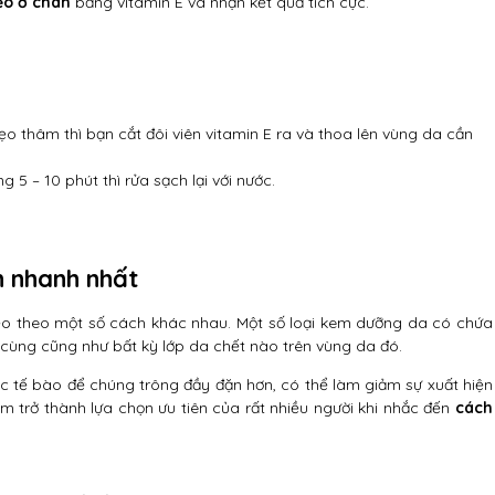
ẹo ở chân
bằng vitamin E và nhận kết quả tích cực.
o thâm thì bạn cắt đôi viên vitamin E ra và thoa lên vùng da cần
 5 – 10 phút thì rửa sạch lại với nước.
n nhanh nhất
o theo một số cách khác nhau. Một số loại kem dưỡng da có chứa
n cùng cũng như bất kỳ lớp da chết nào trên vùng da đó.
 tế bào để chúng trông đầy đặn hơn, có thể làm giảm sự xuất hiện
m trở thành lựa chọn ưu tiên của rất nhiều người khi nhắc đến
cách