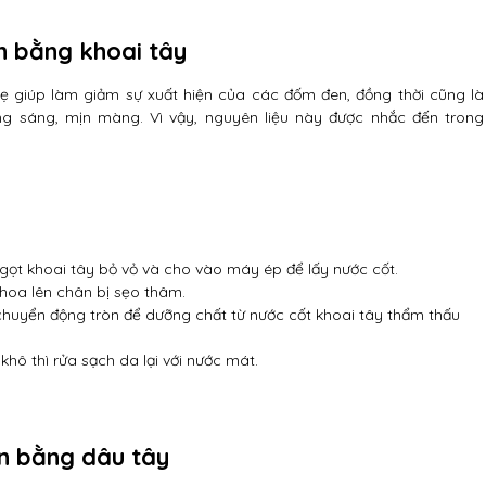
 bằng khoai tây
hẹ giúp làm giảm sự xuất hiện của các đốm đen, đồng thời cũng là
ng sáng, mịn màng. Vì vậy, nguyên liệu này được nhắc đến trong
gọt khoai tây bỏ vỏ và cho vào máy ép để lấy nước cốt.
hoa lên chân bị sẹo thâm.
huyển động tròn để dưỡng chất từ nước cốt khoai tây thẩm thấu
khô thì rửa sạch da lại với nước mát.
n bằng dâu tây