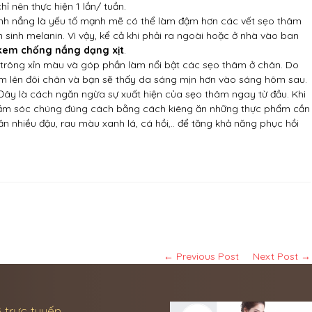
ỉ nên thực hiện 1 lần/ tuần.
ánh nắng là yếu tố mạnh mẽ có thể làm đậm hơn các vết sẹo thâm
n sinh melanin. Vì vậy, kể cả khi phải ra ngoài hoặc ở nhà vào ban
kem chống nắng dạng xịt
.
 trông xỉn màu và góp phần làm nổi bật các sẹo thâm ở chân. Do
 ẩm lên đôi chân và bạn sẽ thấy da sáng mịn hơn vào sáng hôm sau.
ây là cách ngăn ngừa sự xuất hiện của sẹo thâm ngay từ đầu. Khi
chăm sóc chúng đúng cách bằng cách kiêng ăn những thực phẩm cần
 ăn nhiều đậu, rau màu xanh lá, cá hồi,.. để tăng khả năng phục hồi
← Previous Post
Next Post →
 trực tuyến