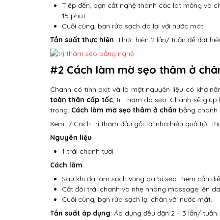
Tiếp đến, bạn cắt nghệ thành các lát mỏng và c
15 phút.
Cuối cùng, bạn rửa sạch da lại với nước mát.
Tần suất thực hiện
: Thực hiện 2 lần/ tuần để đạt hi
#2 Cách làm mờ sẹo thâm ở châ
Chanh có tính axit và là một nguyên liệu có khả n
toàn thân cấp tốc
, trị thâm do sẹo. Chanh sẽ giúp 
trong.
Cách làm mờ sẹo thâm ở chân
bằng chanh c
Xem
7 Cách trị thâm đầu gối tại nhà hiệu quả tức thì
Nguyên liệu
1 trái chanh tươi
Cách làm
Sau khi đã làm sạch vùng da bị sẹo thêm cần điều
Cắt đôi trái chanh và nhẹ nhàng massage lên da 
Cuối cùng, bạn rửa sạch lại chân với nước mát.
Tần suất áp dụng
: Áp dụng đều đặn 2 – 3 lần/ tuần.