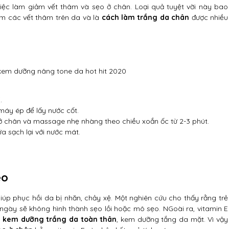
ệc làm giảm vết thâm và sẹo ở chân. Loại quả tuyệt vời này bao
ảm các vết thâm trên da và là
cách làm trắng da chân
được nhiều
i kem dưỡng nâng tone da hot hit 2020
.
máy ép để lấy nước cốt.
 chân và massage nhẹ nhàng theo chiều xoắn ốc từ 2-3 phút.
a sạch lại với nước mát.
ẹo
iúp phục hồi da bị nhăn, chảy xệ. Một nghiên cứu cho thấy rằng trẻ
ngày sẽ không hình thành sẹo lồi hoặc mô sẹo. NGoài ra, vitamin E
m
kem dưỡng trắng da toàn thân
, kem dưỡng tắng da mặt. Vì vậy