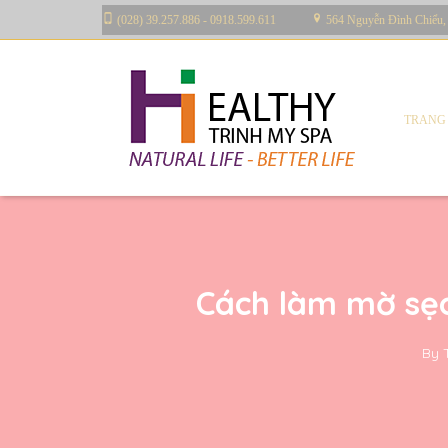
(028) 39.257.886 - 0918.599.611
564 Nguyễn Đình Chiểu,
TRANG
Cách làm mờ sẹo
By