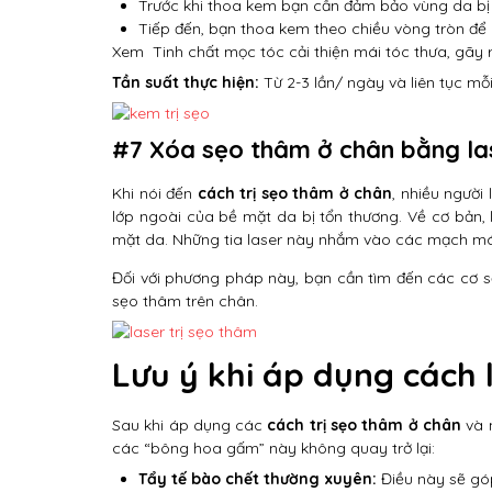
Trước khi thoa kem bạn cần đảm bảo vùng da bị 
Tiếp đến, bạn thoa kem theo chiều vòng tròn để
Xem
Tinh chất mọc tóc cải thiện mái tóc thưa, gãy
Tần suất thực hiện:
Từ 2-3 lần/ ngày và liên tục mỗ
#7 Xóa sẹo thâm ở chân bằng la
Khi nói đến
cách trị sẹo thâm ở chân
, nhiều người
lớp ngoài của bề mặt da bị tổn thương. Về cơ bản,
mặt da. Những tia laser này nhắm vào các mạch má
Đối với phương pháp này, bạn cần tìm đến các cơ sở 
sẹo thâm trên chân.
Lưu ý khi áp dụng cách
Sau khi áp dụng các
cách trị sẹo thâm ở chân
và n
các “bông hoa gấm” này không quay trở lại:
Tẩy tế bào chết thường xuyên:
Điều này sẽ góp