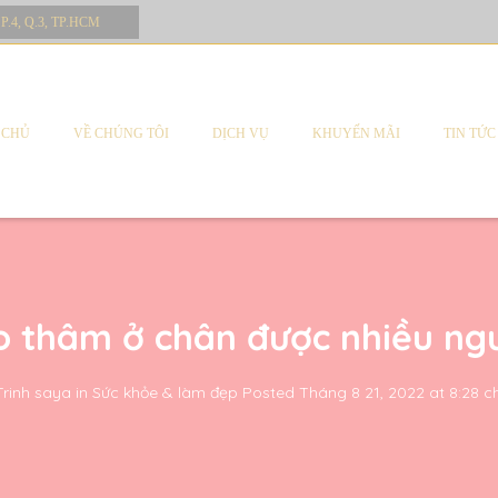
 P.4, Q.3, TP.HCM
 CHỦ
VỀ CHÚNG TÔI
DỊCH VỤ
KHUYẾN MÃI
TIN TỨC
 thâm ở chân được nhiều ng
Trinh saya
in
Sức khỏe & làm đẹp
Posted
Tháng 8 21, 2022 at 8:28 c