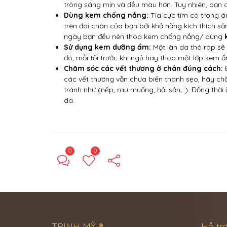
trông sáng mịn và đều màu hơn. Tuy nhiên, bạn ch
Dùng kem chống nắng:
Tia cực tím có trong 
trên đôi chân của bạn bởi khả năng kích thích sả
ngày bạn đều nên thoa kem chống nắng/ dùng
Sử dụng kem dưỡng ẩm:
Một làn da thô ráp sẽ
đó, mỗi tối trước khi ngủ hãy thoa một lớp kem
Chăm sóc các vết thương ở chân đúng cách:
Đ
các vết thương vẫn chưa biến thành sẹo, hãy 
tránh như (nếp, rau muống, hải sản,..). Đồng thời
da.
0
0
TRINH MỸ ®
Hỗ trợ