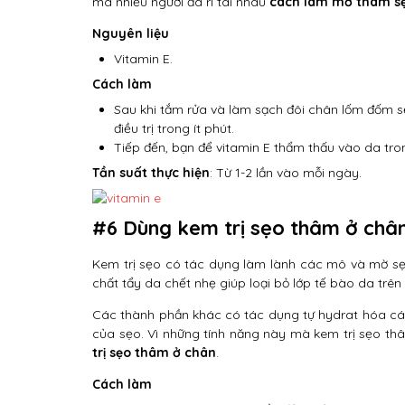
mà nhiều người đã rỉ tai nhau
cách làm mờ thâm s
Nguyên liệu
Vitamin E.
Cách làm
Sau khi tắm rửa và làm sạch đôi chân lốm đốm sẹ
điều trị trong ít phút.
Tiếp đến, bạn để vitamin E thẩm thấu vào da trong
Tần suất thực hiện
: Từ 1-2 lần vào mỗi ngày.
#6 Dùng kem trị sẹo thâm ở châ
Kem trị sẹo có tác dụng làm lành các mô và mờ sẹ
chất tẩy da chết nhẹ giúp loại bỏ lớp tế bào da trê
Các thành phần khác có tác dụng tự hydrat hóa các
của sẹo. Vì những tính năng này mà kem trị sẹo thâ
trị sẹo thâm ở chân
.
Cách làm