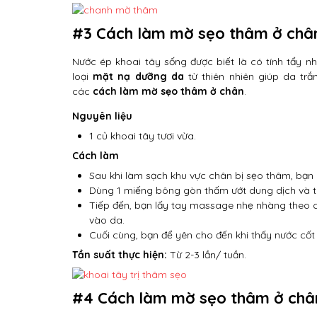
#3 Cách làm mờ sẹo thâm ở chân
Nước ép khoai tây sống được biết là có tính tẩy n
loại
mặt nạ dưỡng da
từ thiên nhiên giúp da trắ
các
cách làm mờ sẹo thâm ở chân
.
Nguyên liệu
1 củ khoai tây tươi vừa.
Cách làm
Sau khi làm sạch khu vực chân bị sẹo thâm, bạn 
Dùng 1 miếng bông gòn thấm ướt dung dịch và t
Tiếp đến, bạn lấy tay massage nhẹ nhàng theo c
vào da.
Cuối cùng, bạn để yên cho đến khi thấy nước cốt 
Tần suất thực hiện:
Từ 2-3 lần/ tuần.
#4 Cách làm mờ sẹo thâm ở châ