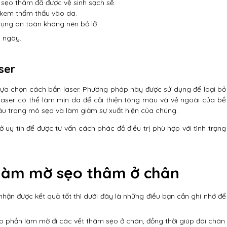
sẹo thâm đã được vệ sinh sạch sẽ.
 kem thẩm thấu vào da.
 rụng an toàn không nên bỏ lỡ
i ngày.
ser
 lựa chọn cách bắn laser. Phương pháp này được sử dụng để loại bỏ
 laser có thể làm mịn da để cải thiện tông màu và vẻ ngoài của bề
u trong mô sẹo và làm giảm sự xuất hiện của chúng.
uy tín để được tư vấn cách phác đồ điều trị phù hợp với tình trạng
 làm mờ sẹo thâm ở chân
hận được kết quả tốt thì dưới đây là những điều bạn cần ghi nhớ để
 phần làm mờ đi các vết thâm sẹo ở chân, đồng thời giúp đôi chân