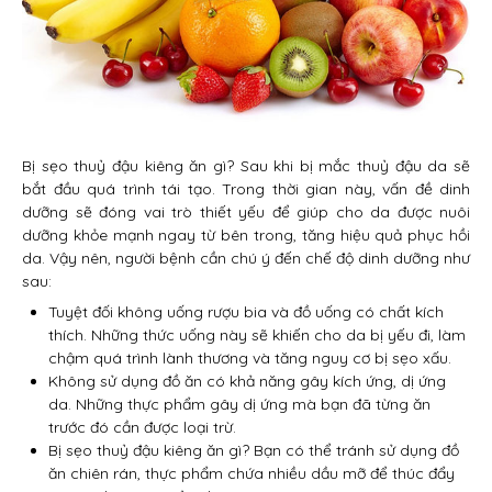
Bị sẹo thuỷ đậu kiêng ăn gì? Sau khi bị mắc thuỷ đậu da sẽ
bắt đầu quá trình tái tạo. Trong thời gian này, vấn đề dinh
dưỡng sẽ đóng vai trò thiết yếu để giúp cho da được nuôi
dưỡng khỏe mạnh ngay từ bên trong, tăng hiệu quả phục hồi
da. Vậy nên, người bệnh cần chú ý đến chế độ dinh dưỡng như
sau:
Tuyệt đối không uống rượu bia và đồ uống có chất kích
thích. Những thức uống này sẽ khiến cho da bị yếu đi, làm
chậm quá trình lành thương và tăng nguy cơ bị sẹo xấu.
Không sử dụng đồ ăn có khả năng gây kích ứng, dị ứng
da. Những thực phẩm gây dị ứng mà bạn đã từng ăn
trước đó cần được loại trừ.
Bị sẹo thuỷ đậu kiêng ăn gì? Bạn có thể tránh sử dụng đồ
ăn chiên rán, thực phẩm chứa nhiều dầu mỡ để thúc đẩy