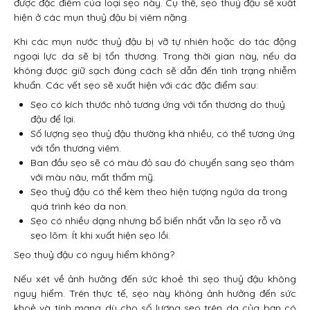
được đặc điểm của loại sẹo này. Cụ thể, sẹo thuỷ đậu sẽ xuất
hiện ở các mụn thuỷ đậu bị viêm nặng.
Khi các mụn nước thuỷ đậu bị vỡ tự nhiên hoặc do tác động
ngoại lực da sẽ bị tổn thương. Trong thời gian này, nếu da
không được giữ sạch đúng cách sẽ dẫn đến tình trạng nhiễm
khuẩn. Các vết sẹo sẽ xuất hiện với các đặc điểm sau:
Sẹo có kích thước nhỏ tương ứng với tổn thương do thuỷ
đậu để lại.
Số lượng sẹo thuỷ đậu thường khá nhiều, có thể tương ứng
với tổn thương viêm.
Ban đầu sẹo sẽ có màu đỏ sau đó chuyển sang sẹo thâm
với màu nâu, mất thẩm mỹ.
Sẹo thuỷ đậu có thể kèm theo hiện tượng ngứa da trong
quá trình kéo da non.
Sẹo có nhiều dạng nhưng bổ biến nhất vẫn là sẹo rỗ và
sẹo lõm. Ít khi xuất hiện sẹo lồi.
Sẹo thuỷ đậu có nguy hiểm không?
Nếu xét về ảnh hưởng đến sức khoẻ thì sẹo thuỷ đậu không
nguy hiểm. Trên thực tế, sẹo này không ảnh hưởng đến sức
khoẻ và tính mạng dù cho số lượng sẹo trên da của bạn có