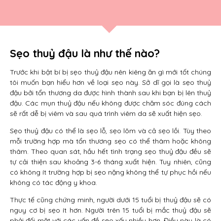
Sẹo thuỷ đậu là như thế nào?
Trước khi bật bí bị sẹo thuỷ đậu nên kiêng ăn gì mới tốt chúng
tôi muốn bạn hiểu hơn về loại sẹo này. Sở dĩ gọi là sẹo thuỷ
đậu bởi tổn thương da được hình thành sau khi bạn bị lên thuỷ
đậu. Các mụn thuỷ đậu nếu không được chăm sóc đúng cách
sẽ rất dễ bị viêm và sau quá trình viêm da sẽ xuất hiện sẹo.
Sẹo thuỷ đậu có thể là sẹo lỗ, sẹo lõm và cả sẹo lồi. Tùy theo
mỗi trường hợp mà tổn thương sẹo có thể thâm hoặc không
thâm. Theo quan sát, hầu hết tình trạng sẹo thuỷ đậu đều sẽ
tự cải thiện sau khoảng 3-6 tháng xuất hiện. Tuy nhiên, cũng
có không ít trường hợp bị sẹo nặng không thể tự phục hồi nếu
không có tác động y khoa.
Thực tế cũng chứng minh, người dưới 15 tuổi bị thuỷ đậu sẽ có
nguy cơ bị sẹo ít hơn. Người trên 15 tuổi bị mắc thuỷ đậu sẽ
phải đối mặt với các vấn đề sẹo xấu nhiều hơn. Điều này là có