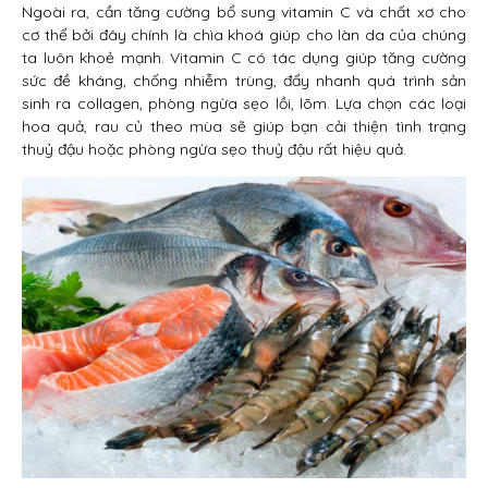
Ngoài ra, cần tăng cường bổ sung vitamin C và chất xơ cho
cơ thể bởi đây chính là chìa khoá giúp cho làn da của chúng
ta luôn khoẻ mạnh. Vitamin C có tác dụng giúp tăng cường
sức đề kháng, chống nhiễm trùng, đẩy nhanh quá trình sản
sinh ra collagen, phòng ngừa sẹo lồi, lõm. Lựa chọn các loại
hoa quả, rau củ theo mùa sẽ giúp bạn cải thiện tình trạng
thuỷ đậu hoặc phòng ngừa sẹo thuỷ đậu rất hiệu quả.