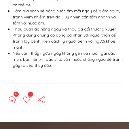
cơ thể bé.
Tắm rửa sạch sẽ bằng nước ấm mỗi ngày để giảm ngứa,
tránh viêm nhiễm trên da. Tuy nhiên cần tắm nhanh và
tắm với nước ấm.
Thay quần áo hằng ngày và thay ga gối thường xuyên.
Không dùng chung đồ dùng cá nhân với người thân để
tránh lây bệnh. Nên cách ly người bệnh với người khoẻ
mạnh.
Nếu cảm thấy ngứa ngáy không yên và muốn gãi các
mụn, bạn nên xin bác sĩ tư vấn thuốc chống ngứa để tránh
gây ra sẹo thuỷ đậu.
0
0
← Previous Post
Next Post →