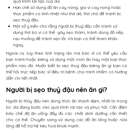
quá trình tái tạo của da.
Hạn chế sử dụng đồ ăn cay nóng, gia vị cay nóng hoặc
thực phẩm có tính nhiệt như thịt dê, thịt chó để tránh bị
sẹo thuỷ đậu.
Một số ý kiến cho rằng người bị thuỷ đậu cần tránh sử
dụng thịt bò vì có thể gây sẹo thâm; tránh dùng đồ nếp,
rau muống để tránh sẹo lồi. Và bạn có thể tham khảo
ngay.
Ngoài ra, tuỳ theo tình trạng da mà bác sĩ có thể yêu cầu
bạn tránh hoặc kiêng sử dụng một món ăn hay một loại thực
phẩm nào đó. Muốn biết bị sẹo thuỷ đậu kiêng ăn gì bạn có
thể hỏi trực tiếp bác sĩ điều trị bệnh cho mình nhằm có hướng
dẫn chi tiết nhất.
Người bị sẹo thuỷ đậu nên ăn gì?
Người bị thủy đậu nên dùng thức ăn thanh đạm, nhất là trong
lúc da đang bước vào quá trình tái tạo và phục hồi. Cần đảm
bảo chế độ ăn uống đầy đủ các chất dinh dưỡng cần thiết
cho cơ thể. Chuyển sang sử dụng các đồ ăn lỏng hoặc nửa
lỏng để hỗ trợ hệ tiêu hoá khoẻ mạnh.