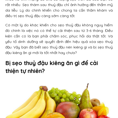
rất nhiều. Sẹo thâm sau thuỷ đậu chỉ ảnh hưởng đến thẩm mỹ
da liễu. Lý do chính khiến cho chúng ta cần thăm khám và
điều trị sẹo thuỷ đậu càng sớm càng tốt.
Có một lý do khác khiến cho sẹo thuỷ đậu không nguy hiểm
đó chính là việc nó có thể tự cải thiện sau từ 3-6 tháng. Điều
kiện cần có là bạn phải chăm sóc, phục hồi da thật tốt. Và
yếu tố dinh dưỡng sẽ quyết định đến hiệu quả xóa sẹo thuỷ
đậu. Vậy bạn đã biết sẹo thuỷ đậu nên kiêng gì và bị sẹo thuỷ
đậu kiêng ăn gì mới là tốt nhất hay chưa?
Bị sẹo thuỷ đậu kiêng ăn gì để cải
thiện tự nhiên?