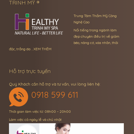
TRINH MỸ ®
Trung Tâm Thẩm Mỹ Công
Nghệ Cao
Nổi tiếng trong ngành làm
đẹp chuyên điều trị về giảm
béo, nâng cơ, xóa nhăn, thải
độc, trắng da …
XEM THÊM
Hỗ trợ trực tuyến
Quý Khách cần hỗ trợ và tư vấn, vui lòng liên hệ:
0918 599 611
Thời gian làm việc từ: 08h00 – 20h00
Làm việc cả ngày lễ và chủ nhật