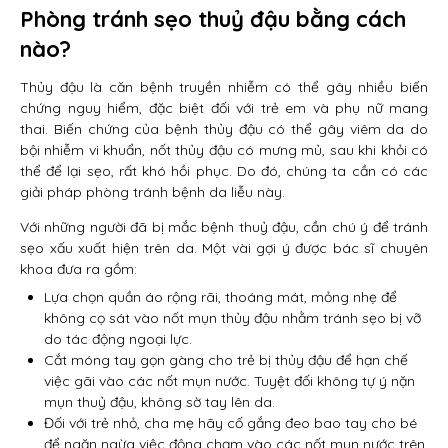
Phòng tránh sẹo thuỷ đậu bằng cách
nào?
Thủy đậu là căn bệnh truyền nhiễm có thể gây nhiều biến
chứng nguy hiểm, đặc biệt đối với trẻ em và phụ nữ mang
thai. Biến chứng của bệnh thủy đậu có thể gây viêm da do
bội nhiễm vi khuẩn, nốt thủy đậu có mưng mủ, sau khi khỏi có
thể để lại sẹo, rất khó hồi phục. Do đó, chúng ta cần có các
giải pháp phòng tránh bệnh da liễu này.
Với những người đã bị mắc bệnh thuỷ đậu, cần chú ý để tránh
sẹo xấu xuất hiện trên da. Một vài gợi ý được bác sĩ chuyên
khoa đưa ra gồm:
Lựa chọn quần áo rộng rãi, thoáng mát, mỏng nhẹ để
không cọ sát vào nốt mụn thủy đậu nhằm tránh sẹo bị vỡ
do tác động ngoại lực.
Cắt móng tay gọn gàng cho trẻ bị thủy đậu để hạn chế
việc gãi vào các nốt mụn nước. Tuyệt đối không tự ý nặn
mụn thuỷ đậu, không sờ tay lên da.
Đối với trẻ nhỏ, cha mẹ hãy cố gắng đeo bao tay cho bé
để ngăn ngừa việc động chạm vào các nốt mụn nước trên