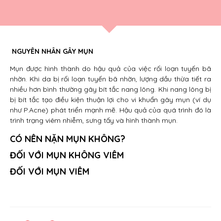
NGUYÊN NHÂN GÂY MỤN
Mụn được hình thành do hậu quả của việc rối loạn tuyến bã
nhờn. Khi da bị rối loạn tuyến bã nhờn, lượng dầu thừa tiết ra
nhiều hơn bình thường gây bít tắc nang lông. Khi nang lông bị
bị bít tắc tạo điều kiện thuận lợi cho vi khuẩn gây mụn (ví dụ
như P.Acne) phát triển mạnh mẽ. Hậu quả của quá trình đó là
trình trạng viêm nhiễm, sưng tấy và hình thành mụn.
CÓ NÊN NẶN MỤN KHÔNG?
ĐỐI VỚI MỤN KHÔNG VIÊM
ĐỐI VỚI MỤN VIÊM