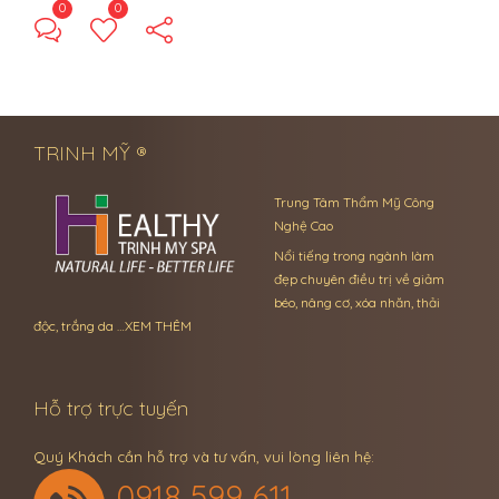
0
0
← Previous Post
Next Post →
TRINH MỸ ®
Trung Tâm Thẩm Mỹ Công
Nghệ Cao
Nổi tiếng trong ngành làm
đẹp chuyên điều trị về giảm
béo, nâng cơ, xóa nhăn, thải
độc, trắng da …
XEM THÊM
Hỗ trợ trực tuyến
Quý Khách cần hỗ trợ và tư vấn, vui lòng liên hệ:
0918 599 611