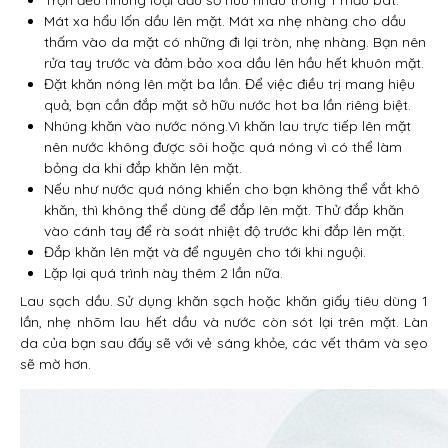
Trộn đều những loại dầu sở hữu nhau trong 1 mẫu bát.
Mát xa hẩu lốn dầu lên mặt. Mát xa nhẹ nhàng cho dầu
thấm vào da mặt có những đi lại tròn, nhẹ nhàng. Bạn nên
rửa tay trước và đảm bảo xoa dầu lên hầu hết khuôn mặt.
Đặt khăn nóng lên mặt ba lần. Để việc điều trị mang hiệu
quả, bạn cần đắp mặt sở hữu nước hot ba lần riêng biệt.
Nhúng khăn vào nước nóng.Vì khăn lau trực tiếp lên mặt
nên nước không được sôi hoặc quá nóng vì có thể làm
bỏng da khi đắp khăn lên mặt.
Nếu như nước quá nóng khiến cho bạn không thể vắt khô
khăn, thì không thể dùng để đắp lên mặt. Thử đắp khăn
vào cánh tay để rà soát nhiệt độ trước khi đắp lên mặt.
Đắp khăn lên mặt và để nguyên cho tới khi nguội.
Lặp lại quá trình này thêm 2 lần nữa.
Lau sạch dầu. Sử dụng khăn sạch hoặc khăn giấy tiêu dùng 1
lần, nhẹ nhõm lau hết dầu và nước còn sót lại trên mặt. Làn
da của bạn sau đấy sẽ với vẻ sáng khỏe, các vết thâm và sẹo
sẽ mờ hơn.