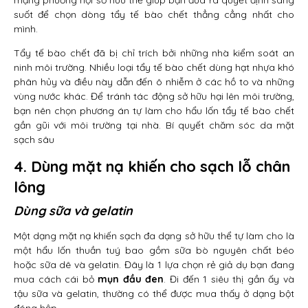
mạng phường hội sở hữu thể giúp bạn đưa ra quyết định sáng
suốt để chọn dòng tẩy tế bào chết thẳng cẳng nhất cho
mình.
Tẩy tế bào chết đã bị chỉ trích bởi những nhà kiểm soát an
ninh môi trường. Nhiều loại tẩy tế bào chết dùng hạt nhựa khó
phân hủy và điều này dẫn đến ô nhiễm ở các hồ to và những
vùng nước khác. Để tránh tác động sở hữu hại lên môi trường,
bạn nên chọn phương án tự làm cho hẩu lốn tẩy tế bào chết
gần gũi với môi trường tại nhà. Bí quyết chăm sóc da mặt
sạch sâu
4. Dùng mặt nạ khiến cho sạch lỗ chân
lông
Dùng sữa và gelatin
Một dạng mặt nạ khiến sạch đa dạng sở hữu thể tự làm cho là
một hẩu lốn thuần tuý bao gồm sữa bò nguyên chất béo
hoặc sữa dê và gelatin. Đây là 1 lựa chọn rẻ giả dụ bạn đang
mua cách cái bỏ
mụn đầu đen
. Đi đến 1 siêu thị gần ấy và
tậu sữa và gelatin, thường có thể được mua thấy ở dạng bột