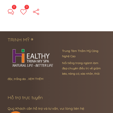
0
0
← Previous Post
Next Post →
TRINH MỸ ®
Trung Tâm Thẩm Mỹ Công
Nghệ Cao
Nổi tiếng trong ngành làm
đẹp chuyên điều trị về giảm
béo, nâng cơ, xóa nhăn, thải
độc, trắng da …
XEM THÊM
Hỗ trợ trực tuyến
Quý Khách cần hỗ trợ và tư vấn, vui lòng liên hệ: