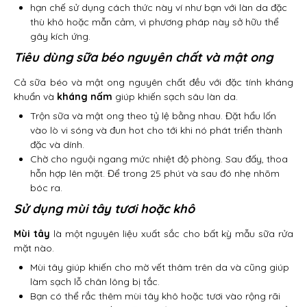
hạn chế sử dụng cách thức này ví như bạn với làn da đặc
thù khô hoặc mẫn cảm, vì phương pháp này sở hữu thể
gây kích ứng.
Tiêu dùng sữa béo nguyên chất và mật ong
Cả sữa béo và mật ong nguyên chất đều với đặc tính kháng
khuẩn và
kháng nấm
giúp khiến sạch sâu làn da.
Trộn sữa và mật ong theo tỷ lệ bằng nhau. Đặt hẩu lốn
vào lò vi sóng và đun hot cho tới khi nó phát triển thành
đặc và dính.
Chờ cho nguội ngang mức nhiệt độ phòng. Sau đấy, thoa
hỗn hợp lên mặt. Để trong 25 phút và sau đó nhẹ nhõm
bóc ra.
Sử dụng mùi tây tươi hoặc khô
Mùi tây
là một nguyên liệu xuất sắc cho bất kỳ mẫu sữa rửa
mặt nào.
Mùi tây giúp khiến cho mờ vết thâm trên da và cũng giúp
làm sạch lỗ chân lông bị tắc.
Bạn có thể rắc thêm mùi tây khô hoặc tươi vào rộng rãi