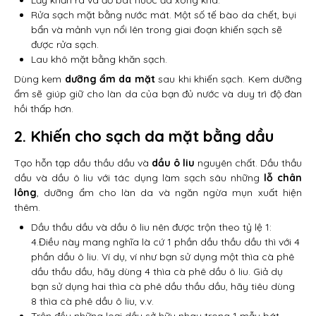
Lấy khăn ra và đổ bát nước đã xông khá.
Rửa sạch mặt bằng nước mát. Một số tế bào da chết, bụi
bẩn và mảnh vụn nổi lên trong giai đoạn khiến sạch sẽ
được rửa sạch.
Lau khô mặt bằng khăn sạch.
Dùng kem
dưỡng ẩm da mặt
sau khi khiến sạch. Kem dưỡng
ẩm sẽ giúp giữ cho làn da của bạn đủ nước và duy trì độ đàn
hồi thấp hơn.
2. Khiến cho sạch da mặt bằng dầu
Tạo hỗn tạp dầu thầu dầu và
dầu ô liu
nguyên chất. Dầu thầu
dầu và dầu ô liu với tác dụng làm sạch sâu những
lỗ chân
lông
, dưỡng ẩm cho làn da và ngăn ngừa mụn xuất hiện
thêm.
Dầu thầu dầu và dầu ô liu nên được trộn theo tỷ lệ 1:
4.Điều này mang nghĩa là cứ 1 phần dầu thầu dầu thì với 4
phần dầu ô liu. Ví dụ, ví như bạn sử dụng một thìa cà phê
dầu thầu dầu, hãy dùng 4 thìa cà phê dầu ô liu. Giả dụ
bạn sử dụng hai thìa cà phê dầu thầu dầu, hãy tiêu dùng
8 thìa cà phê dầu ô liu, v.v.