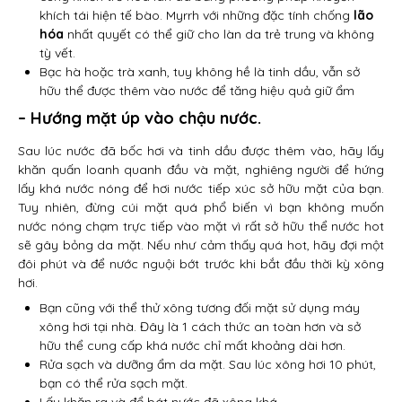
khích tái hiện tế bào. Myrrh với những đặc tính chống
lão
hóa
nhất quyết có thể giữ cho làn da trẻ trung và không
tỳ vết.
Bạc hà hoặc trà xanh, tuy không hề là tinh dầu, vẫn sở
hữu thể được thêm vào nước để tăng hiệu quả giữ ẩm
– Hướng mặt úp vào chậu nước.
Sau lúc nước đã bốc hơi và tinh dầu được thêm vào, hãy lấy
khăn quấn loanh quanh đầu và mặt, nghiêng người để hứng
lấy khá nước nóng để hơi nước tiếp xúc sở hữu mặt của bạn.
Tuy nhiên, đừng cúi mặt quá phổ biến vì bạn không muốn
nước nóng chạm trực tiếp vào mặt vì rất sở hữu thể nước hot
sẽ gây bỏng da mặt. Nếu như cảm thấy quá hot, hãy đợi một
đôi phút và để nước nguội bớt trước khi bắt đầu thời kỳ xông
hơi.
Bạn cũng với thể thử xông tương đối mặt sử dụng máy
xông hơi tại nhà. Đây là 1 cách thức an toàn hơn và sở
hữu thể cung cấp khá nước chỉ mất khoảng dài hơn.
Rửa sạch và dưỡng ẩm da mặt. Sau lúc xông hơi 10 phút,
bạn có thể rửa sạch mặt.