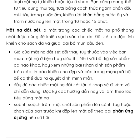
loại mặt nạ tự khiến hoặc tậu ở shop. Bạn cũng mang thể
tự tiêu dùng mùi tây tươi bằng cách thức ngâm phần đầu
mùi tây trong nước ấm, khiến ướt khăn bằng nước ấy và
trâm nước này lên mặt trong 10 hoặc 15 phút.
Mặt nạ đất sét
là một trong các chiếc mặt nạ phổ thông
nhất được dùng để khiến sạch sâu cho da. Đất sét có đặc tính
khiến cho sạch da và giúp loại bỏ mụn đầu đen.
Giá của mặt nạ đất sét đổi thay tùy thuộc vào việc bạn
mua mặt nạ ở tiệm hay siêu thị. Như với bất kỳ sản phẩm
da nào khác, hãy xem những bài Nhận định sản phẩm
trên các tin báo khiến cho đẹp và các trang mạng xã hội
để có thể đưa ra quyết định minh mẫn.
đầy đủ các chiếc mặt nạ đất sét tậu ở shop sẽ đi kèm với
chỉ dẫn dùng. Đọc kỹ các hướng dẫn này và làm theo lúc
tiêu dùng mặt nạ.
xoành xoạch trâm một chút sản phẩm lên cánh tay hoặc
chân của bạn trước khi đắp lên mặt để theo dõi
phản ứng
dị ứng
nếu sở hữu.