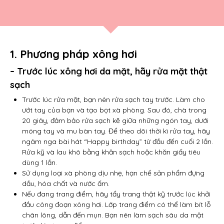
1. Phương pháp xông hơi
– Trước lúc
xông hơi da mặt
, hãy rửa mặt thật
sạch
Trước lúc rửa mặt, bạn nên rửa sạch tay trước. Làm cho
ướt tay của bạn và tạo bọt xà phòng. Sau đó, chà trong
20 giây, đảm bảo rửa sạch kẽ giữa những ngón tay, dưới
móng tay và mu bàn tay. Để theo dõi thời kì rửa tay, hãy
ngâm nga bài hát “Happy birthday” từ đầu đến cuối 2 lần.
Rửa kỹ và lau khô bằng khăn sạch hoặc khăn giấy tiêu
dùng 1 lần.
Sử dụng loại xà phòng dịu nhẹ, hạn chế sản phẩm đựng
dầu, hóa chất và nước ấm.
Nếu đang trang điểm, hãy tẩy trang thật kỹ trước lúc khởi
đầu công đoạn xông hơi. Lớp trang điểm có thể làm bít lỗ
chân lông, dẫn đến mụn. Bạn nên làm sạch sâu da mặt