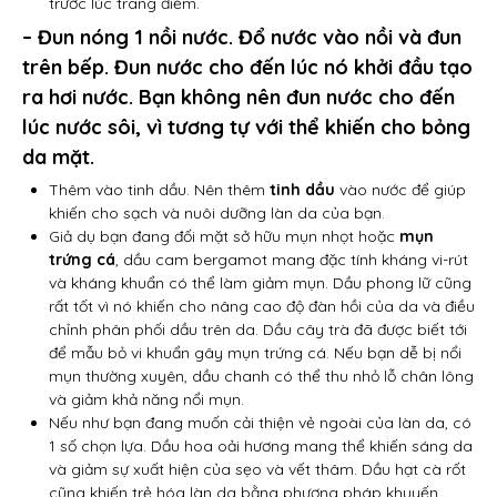
trước lúc trang điểm.
– Đun nóng 1 nồi nước. Đổ nước vào nồi và đun
trên bếp. Đun nước cho đến lúc nó khởi đầu tạo
ra hơi nước. Bạn không nên đun nước cho đến
lúc nước sôi, vì tương tự với thể khiến cho bỏng
da mặt.
Thêm vào tinh dầu. Nên thêm
tinh dầu
vào nước để giúp
khiến cho sạch và nuôi dưỡng làn da của bạn.
Giả dụ bạn đang đối mặt sở hữu mụn nhọt hoặc
mụn
trứng cá
, dầu cam bergamot mang đặc tính kháng vi-rút
và kháng khuẩn có thể làm giảm mụn. Dầu phong lữ cũng
rất tốt vì nó khiến cho nâng cao độ đàn hồi của da và điều
chỉnh phân phối dầu trên da. Dầu cây trà đã được biết tới
để mẫu bỏ vi khuẩn gây mụn trứng cá. Nếu bạn dễ bị nổi
mụn thường xuyên, dầu chanh có thể thu nhỏ lỗ chân lông
và giảm khả năng nổi mụn.
Nếu như bạn đang muốn cải thiện vẻ ngoài của làn da, có
1 số chọn lựa. Dầu hoa oải hương mang thể khiến sáng da
và giảm sự xuất hiện của sẹo và vết thâm. Dầu hạt cà rốt
cũng khiến trẻ hóa làn da bằng phương pháp khuyến