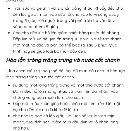
đóng hộp.
Trộn sữa và gelatin với 2 phần bằng nhau. Khuấy đều cho
đến lúc gelatin tan vào sữa rồi cho vào lò vi sóng quay
trong 5 giây. Để nguội trong vài phút rồi cho vào lò vi
sóng quay thêm 5 giây.
Chờ cho đến lúc hổ lốn giảm nhiệt bằng nhiệt độ phòng.
Đắp lên mũi và để yên ổn trong 10 phút. Nó sẽ tạo thành
một mặt nạ đặc và bạn có thể bóc ra sau 5 phút. Quá
trình này sẽ giúp loại bỏ mụn đầu đen.
Hòa lẫn tròng trắng trứng và nước cốt chanh
1 lựa chọn điều trị thay thế để loại bỏ mụn đầu đen là hỗn tạp
lòng trắng trứng và nước cốt chanh.
sử dụng một lòng trắng trứng và một thìa nước cốt chanh.
Đánh đều hổ lốn mang nhau và trâm lên da, nhắm vào
những vùng bạn muốn làm cho sạch.
Đắp một mẫu khăn giấy hoặc khăn mặt lên trên. Để mặt
nạ cho đến lúc nó đủ khô để lột ra.
nhẹ nhàng bóc cả lớp giấy lụa. Bạn sẽ với làn da mịn
màng, tươi tỉnh hơn, giảm mụn đầu đen và lỗ chân lông
nhỏ hơn.