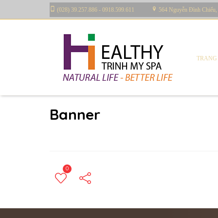
(028) 39.257.886 - 0918.599.611
564 Nguyễn Đình Chiểu,
TRANG
By
Trinh saya
in
Uncategorized
Posted
Tháng 4 2, 2
Banner
0