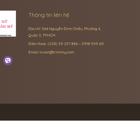
Thông tin liên hệ
Địa chỉ: 564 Nguyễn Đình Chiểu, Phường 4,
Quận 3, TP.HCM
Điện thoại: (028) 39 257 886 – 0918 599 611
Email:
tuvan@trinhmy.com