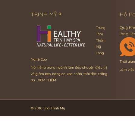
TRINH MỸ ®
Hỗ trợ
Quý Khá
Trung
lòng liê
Tâm
Thẩm
Mỹ
Công
Nghệ Cao
Thời gia
Nổi tiếng trong ngành làm đẹp chuyên điều trị
Làm việc
về giảm béo, nâng cơ, xóa nhăn, thải độc, trắng
da …
XEM THÊM
© 2010 Spa Trinh My