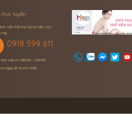
 trực tuyến
ch cần hỗ trợ và tư vấn, vui
n hệ:
0918 599 611
n làm việc từ: 08h00 – 20h00
 cả ngày lễ và chủ nhật