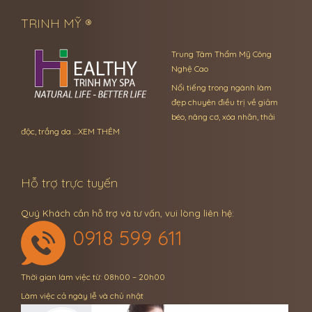
TRINH MỸ ®
Trung Tâm Thẩm Mỹ Công
Nghệ Cao
Nổi tiếng trong ngành làm
đẹp chuyên điều trị về giảm
béo, nâng cơ, xóa nhăn, thải
độc, trắng da …
XEM THÊM
Hỗ trợ trực tuyến
Quý Khách cần hỗ trợ và tư vấn, vui lòng liên hệ:
0918 599 611
Thời gian làm việc từ: 08h00 – 20h00
Làm việc cả ngày lễ và chủ nhật