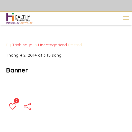
By
Trinh saya
in
Uncategorized
Posted
Tháng 4 2, 2014 at 3:15 sáng
Banner
0
← Previous Post
Next Post →