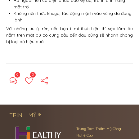
Ra ngoài nên có biện pháp bảo vệ da, tránh ánh nắng
mặt trời.
Không nên thức khuya, tác động mạnh vào vùng da đang
lành.
Với những lưu ý trên, nếu bạn tỉ mỉ thực hiện thì sẹo lõm lâu
năm trên mặt dù có cứng đầu đến đâu cũng sẽ nhanh chóng
bị loại bỏ hiệu quả.
0
0
← Previous Post
Next Post →
TRINH MỸ ®
Trung Tâm Thẩm Mỹ Công
Nghệ Cao