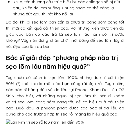
Khi bị tổn thương cấu trúc biểu bì, các collagen sẽ bị đứt
gãy, khiến da lõm xuống. Chùng nhão có thể căng lại
nhưng đứt gãy thì rất khó nối lại.
Do đó, khi bị sẹo lõm bạn cần đi chữa trị càng sớm càng tốt
thì mới có kết quả cải thiện cao. Với những kiến thức trên đã
giúp các bạn có câu trả lời sẹo lõm lâu năm có trị được
không? Vậy nên đừng chần chừ nhé! Đừng để sẹo lõm lấy đi
nét đẹp của làn da bạn.
Bác sĩ giải đáp
“phương pháp nào trị
sẹo lõm lâu năm hiệu quả?”
Tuy chưa có cách trị sẹo lõm 100% nhưng dù chỉ cải thiện
90% (*) thôi thì da mặt của bạn cũng rất đẹp rồi. Tuy nhiên,
các bác sĩ hàng đầu về da liễu tại Phòng Khám Da Liễu O2
SKIN cho biết, với những người bị sẹo lõm thì nên đi khám
và trị sẹo lõm càng sớm càng tốt, để có hiệu quả cải thiện
cao. Dưới đây là phương pháp được các bác sĩ da liễu áp
dụng cho các trường hợp trị sẹo rỗ, mang lại hiệu quả cao