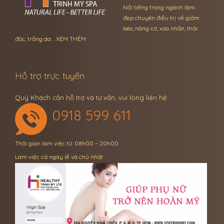
Nổi tiếng trong ngành làm
đẹp chuyên điều trị về giảm
béo, nâng cơ, xóa nhăn, thải
độc, trắng da …
XEM THÊM
Hỗ trợ trực tuyến
Quý Khách cần hỗ trợ và tư vấn, vui lòng liên hệ:
0918 599 611
Thời gian làm việc từ: 08h00 – 20h00
Làm việc cả ngày lễ và chủ nhật