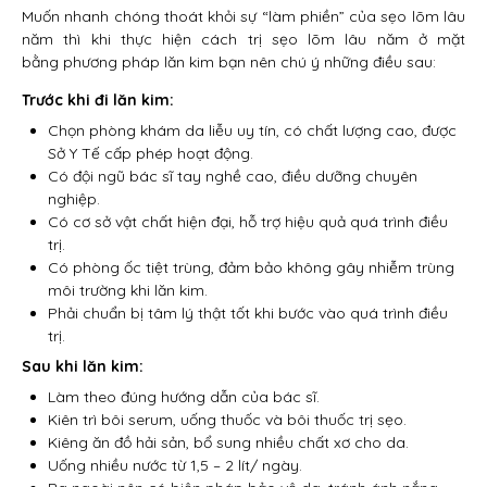
Muốn nhanh chóng thoát khỏi sự “làm phiền” của sẹo lõm lâu
năm thì khi thực hiện cách trị sẹo lõm lâu năm ở mặt
bằng phương pháp lăn kim bạn nên chú ý những điều sau:
Trước khi đi lăn kim:
Chọn phòng khám da liễu uy tín, có chất lượng cao, được
Sở Y Tế cấp phép hoạt động.
Có đội ngũ bác sĩ tay nghề cao, điều dưỡng chuyên
nghiệp.
Có cơ sở vật chất hiện đại, hỗ trợ hiệu quả quá trình điều
trị.
Có phòng ốc tiệt trùng, đảm bảo không gây nhiễm trùng
môi trường khi lăn kim.
Phải chuẩn bị tâm lý thật tốt khi bước vào quá trình điều
trị.
Sau khi lăn kim:
Làm theo đúng hướng dẫn của bác sĩ.
Kiên trì bôi serum, uống thuốc và bôi thuốc trị sẹo.
Kiêng ăn đồ hải sản, bổ sung nhiều chất xơ cho da.
Uống nhiều nước từ 1,5 – 2 lít/ ngày.