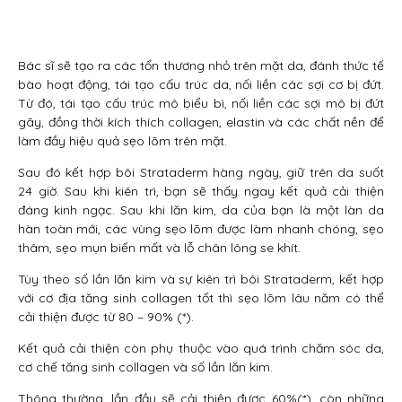
Bác sĩ sẽ tạo ra các tổn thương nhỏ trên mặt da, đánh thức tế
bào hoạt động, tái tạo cấu trúc da, nối liền các sợi cơ bị đứt.
Từ đó, tái tạo cấu trúc mô biểu bì, nối liền các sợi mô bị đứt
gãy, đồng thời kích thích collagen, elastin và các chất nền để
làm đầy hiệu quả sẹo lõm trên mặt.
Sau đó kết hợp bôi Strataderm hàng ngày, giữ trên da suốt
24 giờ. Sau khi kiên trì, bạn sẽ thấy ngay kết quả cải thiện
đáng kinh ngạc. Sau khi lăn kim, da của bạn là một làn da
hàn toàn mới, các vùng sẹo lõm được làm nhanh chóng, sẹo
thâm, sẹo mụn biến mất và lỗ chân lông se khít.
Tùy theo số lần lăn kim và sự kiên trì bôi Strataderm, kết hợp
với cơ địa tăng sinh collagen tốt thì sẹo lõm lâu năm có thể
cải thiện được từ 80 – 90% (*).
Kết quả cải thiện còn phụ thuộc vào quá trình chăm sóc da,
cơ chế tăng sinh collagen và số lần lăn kim.
Thông thường, lần đầu sẽ cải thiện được 60%(*), còn những