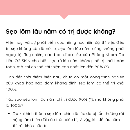
Sẹo lõm lâu năm có trị được không?
Hiện nay, với sự phát triển của nền y học hiện đại thì việc điều
trị sẹo không còn là nỗi lo, sẹo lõm lâu năm cũng không phải
ngoại lệ. Tuy nhiên, các bác sĩ da liễu của Phòng Khám Da
Liễu O2 SKIN cho biết: sẹo rỗ lâu năm không thể trị khỏi hoàn
toàn, mà chỉ có thể cải thiện cao nhất lên đến 90% (*).
Tính đến thời điểm hiện nay, chưa có một công trình nghiên
cứu khoa học nào dám khẳng định sẹo lõm có thể trị khỏi
100%.
Tạo sao sẹo lõm lâu năm chỉ trị được 90% (*), mà không phải
là 100%?
Do khi hình thành sẹo lõm chính là lúc da bị tổn thương rất
nặng làm biến đổi cấu trúc biểu bì, vì vậy, khi để lâu năm
thì rất khó chữa trị.