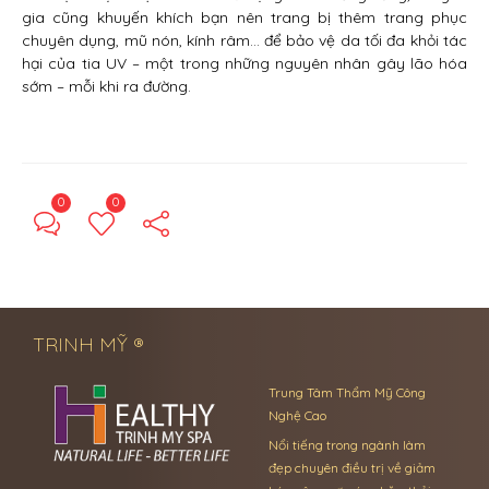
gia cũng khuyến khích bạn nên trang bị thêm trang phục
chuyên dụng, mũ nón, kính râm… để bảo vệ da tối đa khỏi tác
hại của tia UV – một trong những nguyên nhân gây lão hóa
sớm – mỗi khi ra đường.
0
0
← Previous Post
Next Post →
TRINH MỸ ®
Trung Tâm Thẩm Mỹ Công
Nghệ Cao
Nổi tiếng trong ngành làm
đẹp chuyên điều trị về giảm