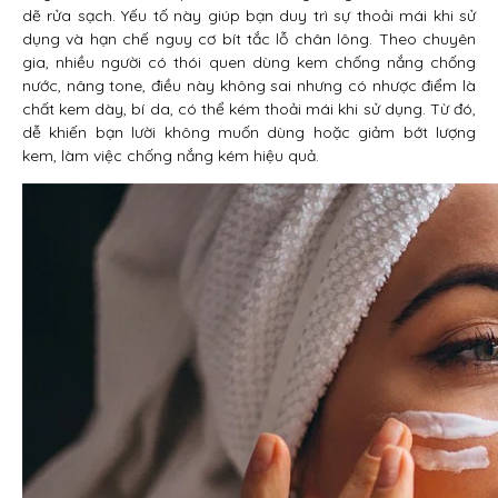
dẽ rửa sạch. Yếu tố này giúp bạn duy trì sự thoải mái khi sử
dụng và hạn chế nguy cơ bít tắc lỗ chân lông. Theo chuyên
gia, nhiều người có thói quen dùng kem chống nắng chống
nước, nâng tone, điều này không sai nhưng có nhược điểm là
chất kem dày, bí da, có thể kém thoải mái khi sử dụng. Từ đó,
dễ khiến bạn lười không muốn dùng hoặc giảm bớt lượng
kem, làm việc chống nắng kém hiệu quả.