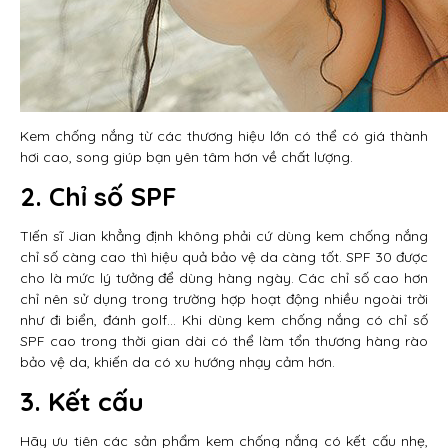
Kem chống nắng từ các thương hiệu lớn có thể có giá thành
hơi cao, song giúp bạn yên tâm hơn về chất lượng.
2. Chỉ số SPF
TIến sĩ Jian khẳng định không phải cứ dùng kem chống nắng
chỉ số càng cao thì hiệu quả bảo vệ da càng tốt. SPF 30 được
cho là mức lý tưởng để dùng hàng ngày. Các chỉ số cao hơn
chỉ nên sử dụng trong trường hợp hoạt động nhiều ngoài trời
như đi biển, đánh golf… Khi dùng kem chống nắng có chỉ số
SPF cao trong thời gian dài có thể làm tổn thương hàng rào
bảo vệ da, khiến da có xu hướng nhạy cảm hơn.
3. Kết cấu
Hãy ưu tiên các sản phẩm kem chống nắng có kết cấu nhẹ,