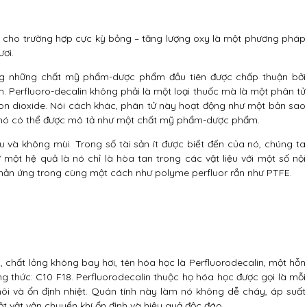
g cho trường hợp cực kỳ bỏng – tăng lượng oxy là một phương pháp
ơi.
rong những chất mỹ phẩm-dược phẩm đầu tiên được chấp thuận bởi
Perfluoro-decalin không phải là một loại thuốc mà là một phân tử
rbon dioxide. Nói cách khác, phân tử này hoạt động như một bản sao
, nó có thể được mô tả như một chất mỹ phẩm-dược phẩm.
u và không mùi. Trong số tài sản ít được biết đến của nó, chúng ta
ột hệ quả là nó chỉ là hòa tan trong các vật liệu với một số nội
hản ứng trong cùng một cách như polyme perfluor rắn như PTFE.
 chất lỏng không bay hơi, tên hóa học là Perfluorodecalin, một hỗn
 thức: C10 F18. Perfluorodecalin thuộc họ hóa học được gọi là mỗi
ôi và ổn định nhiệt. Quán tính này làm nó không dễ cháy, áp suất
t vật vận chuyển khí ổn định và hiệu quả độc đáo.