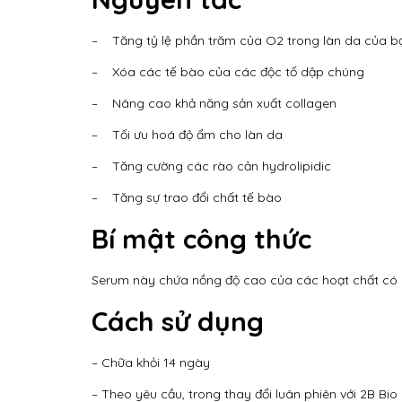
– Tăng tỷ lệ phần trăm của O2 trong làn da của b
– Xóa các tế bào của các độc tố dập chúng
– Nâng cao khả năng sản xuất collagen
– Tối ưu hoá độ ẩm cho làn da
– Tăng cường các rào cản hydrolipidic
– Tăng sự trao đổi chất tế bào
Bí mật công thức
Serum này chứa nồng độ cao của các hoạt chất có 
Cách sử dụng
– Chữa khỏi 14 ngày
– Theo yêu cầu, trong thay đổi luân phiên với 2B Bio