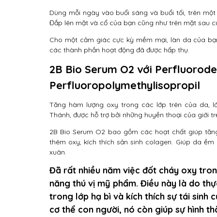
Dùng mỗi ngày vào buổi sáng và buổi tối, trên mộ
Đắp lên mặt và cổ của bạn cũng như trên mặt sau củ
Cho một cảm giác cực kỳ mềm mại, làn da của bạn
các thành phần hoạt động đã được hấp thụ.
2B Bio Serum O2 với Perfluorode
Perfluoropolymethylisopropil
Tăng hàm lượng oxy trong các lớp trên của da, lớ
Thánh, được hỗ trợ bởi những huyền thoại của giới trẻ
2B Bio Serum O2 bao gồm các hoạt chất giúp tăng
thêm oxy, kích thích sản sinh colagen. Giúp da ềm
xuân.
Đã rất nhiều năm việc đốt cháy oxy trong
năng thú vị mỹ phẩm. Điều này là do thực
trong lớp hạ bì và kích thích sự tái sin
cơ thể con người, nó còn giúp sự hình th