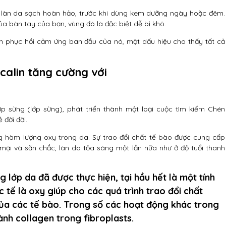
t làn da sạch hoàn hảo, trước khi dùng kem dưỡng ngày hoặc đêm.
a bàn tay của bạn, vùng đó là đặc biệt dễ bị khô.
 phục hồi cảm ứng ban đầu của nó, một dấu hiệu cho thấy tất cả
calin tăng cường với
p sừng (lớp sừng), phát triển thành một loại cuộc tìm kiếm Chén
 đời đời.
 hàm lượng oxy trong da. Sự trao đổi chất tế bào được cung cấp
 mại và săn chắc, làn da tỏa sáng một lần nữa như ở độ tuổi thanh
 lớp da đã được thực hiện, tại hầu hết là một tính
 tế là oxy giúp cho các quá trình trao đổi chất
h của các tế bào. Trong số các hoạt động khác trong
ành collagen trong fibroplasts.