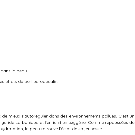
dans la peau.
 effets du perfluorodecalin.
t de mieux s’autoréguler dans des environnements pollués. C’est un
l’anhydride carbonique et l’enrichit en oxygène. Comme repoussées de
shydratation, la peau retrouve l’éclat de sa jeunesse.