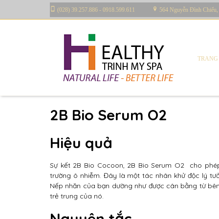
(028) 39.257.886 - 0918.599.611
564 Nguyễn Đình Chiểu,
TRANG
By
Trinh saya
in
2B Bio Beauty Products
,
Sản phẩm
2B Bio Serum O2
Hiệu quả
Sự kết 2B Bio Cocoon, 2B Bio Serum O2 cho phép l
trường ô nhiễm. Đây là một tác nhân khử độc lý tưở
Nếp nhăn của bạn dường như được cân bằng từ bên t
trẻ trung của nó.
Nguyên tắc