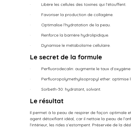
· Libère les cellules des toxines qui l’étouffent.
· Favoriser la production de collagène.
· Optimalise l’hydratation de la peau.
· Renforce la barrière hydrolipidique.
· Dynamise le métabolisme cellulaire.
Le secret de la formule
· Perfluorodecalin: augmente le taux d’oxygène 
· Perfluoropolymethylisopropyl ether: optimise les
· Sorbeth-30: hydratant, solvant.
Le résultat
Il permet à la peau de respirer de façon optimale e
agent détoxifiant idéal, car il nettoie la peau de 
l’intérieur, les rides s’estompent. Préservée de la dé