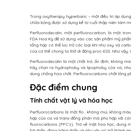
Trong oxytherapy hyperbaric – một điều trị áp dụn
chữa bỏng được sử dụng kể từ cuối thập niên tám mư
Perfluorodecalin, một perfluorocarbon, là một t
FDA Hoa Kỳ để sử dụng vào các sản phẩm mỹ phẩm. 
tổng hợp có thể lưu trữ các loại khí như oxy và ca
của cơ thể chúng ta thở di động proc-ESS. Như vậy
Perfluorodecalin là một chất trơ, ổn định, không mà
hãy chọn ra hydrophoby và lipophoby của nó; như m
dung chống hóa chất. Perfluorocarbons chất lỏng p
Đặc điểm chung
Tính chất vật lý và hóa học
Perfluorocarbons là một flo , không mùi, không màu,
hợp của cis và trans-đồng phân mà phù hợp với công
fluorocarbons (PFC’s). Trơ về mặt hóa học, dung m
hơi thấp, đóng băng thấp và như vậy nó trở thành mộ