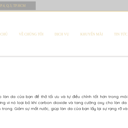
 P.4, Q.3, TP.HCM
 CHỦ
VỀ CHÚNG TÔI
DỊCH VỤ
KHUYẾN MÃI
TIN TỨC
Posted
Tháng 8 8, 2014 at 4:56 sáng
àn da của bạn để thở tối ưu và tự điều chỉnh tốt hơn trong môi
ng vì nó loại bỏ khí carbon dioxide và tang cường oxy cho làn da.
rong. Giảm sự mất nước, giúp làn da của bạn lấy lại sự rạng rỡ và