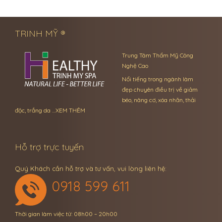
← Previous Post
Next Post →
TRINH MỸ ®
Trung Tâm Thẩm Mỹ Công
Nghệ Cao
Nổi tiếng trong ngành làm
đẹp chuyên điều trị về giảm
béo, nâng cơ, xóa nhăn, thải
độc, trắng da …
XEM THÊM
Hỗ trợ trực tuyến
Quý Khách cần hỗ trợ và tư vấn, vui lòng liên hệ:
0918 599 611
Thời gian làm việc từ: 08h00 – 20h00