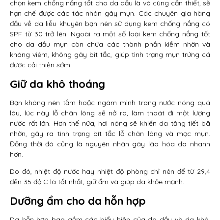
chọn kem chống nắng tốt cho da dầu là vô cùng cần thiết, sẽ
hạn chế được các tác nhân gây mụn. Các chuyên gia hàng
đầu về da liễu khuyên bạn nên sử dụng kem chống nắng có
SPF từ 30 trở lên. Ngoài ra một số loại kem chống nắng tốt
cho da dầu mụn còn chứa các thành phần kiềm nhờn và
kháng viêm, không gây bit tắc, giúp tình trạng mụn trứng cá
được cải thiện sớm.
Giữ da khô thoáng
Bạn không nên tắm hoặc ngâm mình trong nước nóng quá
lâu, lúc này lỗ chân lông sẽ nở ra, làm thoát đi một lượng
nước rất lớn. Hơn thế nữa, hơi nóng sẽ khiến da tăng tiết bã
nhờn, gây ra tình trạng bít tắc lỗ chân lông và mọc mụn.
Đồng thời đó cũng là nguyên nhân gây lão hóa da nhanh
hơn.
Do đó, nhiệt độ nước hay nhiệt độ phòng chỉ nên để từ 29,4
đến 35 độ C là tốt nhất, giữ ẩm và giúp da khỏe mạnh.
Dưỡng ẩm cho da hỗn hợp
Da hỗn hợp bao gồm các biểu hiện của da dầu và da khô.