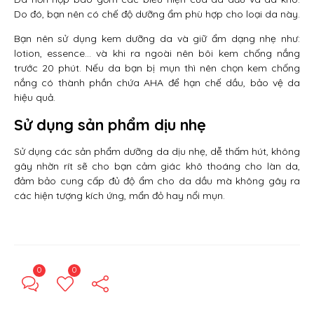
Do đó, bạn nên có chế độ dưỡng ẩm phù hợp cho loại da này.
Bạn nên sử dụng kem dưỡng da và giữ ẩm dạng nhẹ như:
lotion, essence… và khi ra ngoài nên bôi kem chống nắng
trước 20 phút. Nếu da bạn bị mụn thì nên chọn kem chống
nắng có thành phần chứa AHA để hạn chế dầu, bảo vệ da
hiệu quả.
Sử dụng sản phẩm dịu nhẹ
Sử dụng các sản phẩm dưỡng da dịu nhẹ, dễ thấm hút, không
gây nhờn rít sẽ cho bạn cảm giác khô thoáng cho làn da,
đảm bảo cung cấp đủ độ ẩm cho da dầu mà không gây ra
các hiện tượng kích ứng, mẩn đỏ hay nổi mụn.
0
0