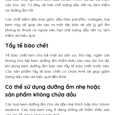
cấu trúc da. Từ đây, sẽ hạn chế lượng dầu tiết ra, làm mềm
và dưỡng ẩm tốt.
Các chất kiềm dầu bao gồm: dầu hỏa, paraffin, collagen, loại
kem này sẽ giúp da tạo ra một lớp bảo vệ vật lý giữ ẩm
không bị thoát ra ngoài nên hạn chế lượng dầu tiết ra, làm
mềm da hiệu quả.
Tẩy tế bào chết
Tế bào chết làm cho bề mặt da sần sùi, thô ráp, ngăn cản
không cho lớp kem dưỡng ẩm thẩm thấu sâu vào da. Do đó,
khi dùng kem dưỡng ẩm bạn nên tẩy tế bào chết trước tiên.
Các sản phẩm tẩy tế bào chết có chứa AHA sẽ giúp giảm
lượng dầu trên da hiệu quả đến 80%.
Có thể sử dụng dưỡng ẩm nhẹ hoặc
sản phẩm không chứa dầu
Các loại kem dưỡng ẩm cho da dầu nhẹ thích hợp như: lotion,
essence. Các loại kem này ở dạng loãng sẽ thẩm thấu sâu