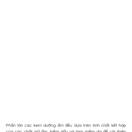
Phần lớn các kem dưỡng ẩm đều dựa trên tính chất kết hợp
của các chất giữ ẩm, kiềm dầu và làm mềm da để cải thiện