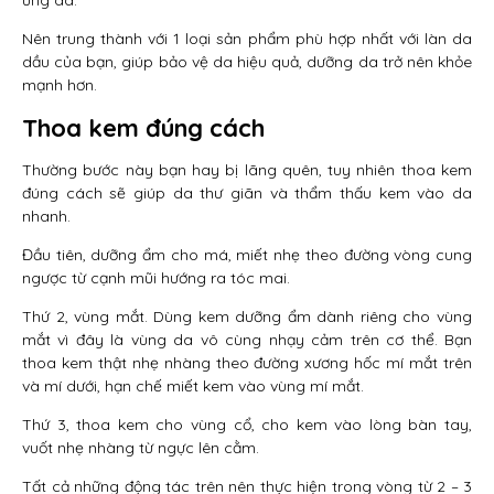
ứng da.
Nên trung thành với 1 loại sản phẩm phù hợp nhất với làn da
dầu của bạn, giúp bảo vệ da hiệu quả, dưỡng da trở nên khỏe
mạnh hơn.
Thoa kem đúng cách
Thường bước này bạn hay bị lãng quên, tuy nhiên thoa kem
đúng cách sẽ giúp da thư giãn và thẩm thấu kem vào da
nhanh.
Đầu tiên, dưỡng ẩm cho má, miết nhẹ theo đường vòng cung
ngược từ cạnh mũi hướng ra tóc mai.
Thứ 2, vùng mắt. Dùng kem dưỡng ẩm dành riêng cho vùng
mắt vì đây là vùng da vô cùng nhạy cảm trên cơ thể. Bạn
thoa kem thật nhẹ nhàng theo đường xương hốc mí mắt trên
và mí dưới, hạn chế miết kem vào vùng mí mắt.
Thứ 3, thoa kem cho vùng cổ, cho kem vào lòng bàn tay,
vuốt nhẹ nhàng từ ngực lên cằm.
Tất cả những động tác trên nên thực hiện trong vòng từ 2 – 3