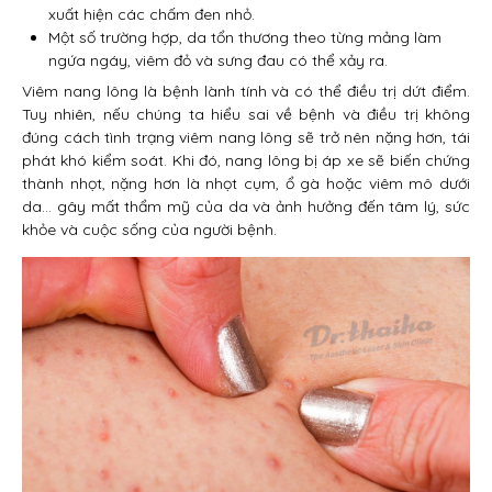
xuất hiện các chấm đen nhỏ.
Một số trường hợp, da tổn thương theo từng mảng làm
ngứa ngáy, viêm đỏ và sưng đau có thể xảy ra.
Viêm nang lông là bệnh lành tính và có thể điều trị dứt điểm.
Tuy nhiên, nếu chúng ta hiểu sai về bệnh và điều trị không
đúng cách tình trạng viêm nang lông sẽ trở nên nặng hơn, tái
phát khó kiểm soát. Khi đó, nang lông bị áp xe sẽ biến chứng
thành nhọt, nặng hơn là nhọt cụm, ổ gà hoặc viêm mô dưới
da… gây mất thẩm mỹ của da và ảnh hưởng đến tâm lý, sức
khỏe và cuộc sống của người bệnh.