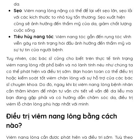
da.
Sẹo
: Viêm nang lông nặng có thể để lại vết sẹo lớn, sẹo lồi
với các kích thước to nhỏ tùy tổn thương. Sẹo xuất hiện
cũng sẽ ảnh hưởng đến thẩm mỹ của da, giảm chất lượng
cuộc sống.
Tiêu hủy nang tóc
: Viêm nang tóc gẫn đến rụng tóc vĩnh
viễn gây ra tình trạng hói đầu ảnh hưởng đến thẩm mỹ và
sự tự tin của người bệnh.
Tuy nhiên, các bác sĩ cũng cho biết trên thực tế tình trạng
viêm nang lông rất phổ biến và nó lành tính nêu như chúng ta
có thể phát hiện và điều trị sớm. Bạn hoàn toàn có thể điều trị
hoặc kiểm soát tốt viêm chân lông với sự hỗ trợ của các bác
sĩ chuyên khoa. Do đó, ngay khi bị viêm nang lông bệnh nhân
cần thăm khám để nhận tư vấn chi tiết về vấn đề da liễu mà
bạn đang gặp phải và có hướng dẫn chăm sóc da, điều trị
viêm lỗ chân lông phù hợp nhất với mình.
Điều trị viêm nang lông bằng cách
nào?
Viêm nang lông cần được phát hiện và điều trị sớm. Tuỳ theo