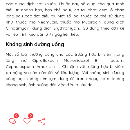
các dung dịch sát khuẩn. Thuốc này sẽ giúp cho quá trình
điều trị nhanh hơn, hạn chế nguy cơ tái phát viêm lỗ chân
lông sau các đợt điều trị. Một số loại thuốc có thể sử dụng
như: thuốc mỡ Neomycin, thuốc mỡ Mupirocin, dung dịch
Clindamycin, dung dịch Erythromycin… Sử dụng theo đơn kê
và liệu trình kéo dài từ 7 ngày liên tiếp.
Kháng sinh đường uống
Một số loại thường dùng cho các trường hợp bị viêm nang
lông như: Ciprofloxacin, Metronidazol, B – lactam,
Cephalosporin, Amoxicillin,… Chỉ định với trường hợp bị viêm
da nặng và cần cân đối về liều lượng. Với kháng sinh đường
uống bạn không nên lạm dụng để tránh nguy cơ bị kháng
kháng sinh, ảnh hưởng đến việc điều trị lâu dài.
0
0