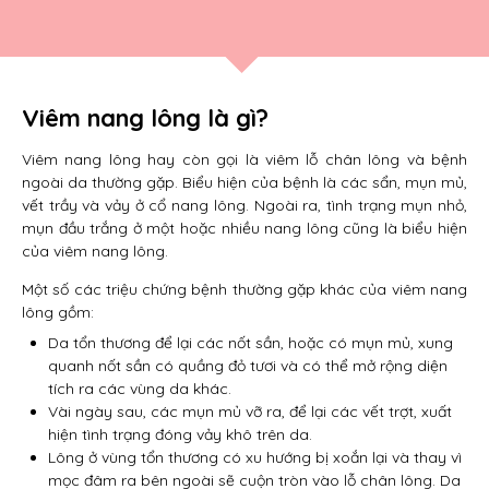
Viêm nang lông là gì?
Viêm nang lông hay còn gọi là viêm lỗ chân lông và bệnh
ngoài da thường gặp. Biểu hiện của bệnh là các sẩn, mụn mủ,
vết trầy và vảy ở cổ nang lông. Ngoài ra, tình trạng mụn nhỏ,
mụn đầu trắng ở một hoặc nhiều nang lông cũng là biểu hiện
của viêm nang lông.
Một số các triệu chứng bệnh thường gặp khác của viêm nang
lông gồm:
Da tổn thương để lại các nốt sần, hoặc có mụn mủ, xung
quanh nốt sần có quầng đỏ tươi và có thể mở rộng diện
tích ra các vùng da khác.
Vài ngày sau, các mụn mủ vỡ ra, để lại các vết trợt, xuất
hiện tình trạng đóng vảy khô trên da.
Lông ở vùng tổn thương có xu hướng bị xoắn lại và thay vì
mọc đâm ra bên ngoài sẽ cuộn tròn vào lỗ chân lông. Da