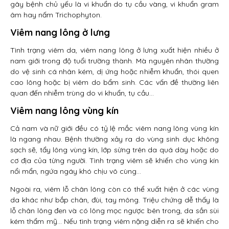
gây bệnh chủ yếu là vi khuẩn do tụ cầu vàng, vi khuẩn gram
âm hay nấm Trichophyton.
Viêm nang lông ở lưng
Tình trạng viêm da, viêm nang lông ở lưng xuất hiện nhiều ở
nam giới trong độ tuổi trường thành. Mà nguyên nhân thường
do vệ sinh cá nhân kém, dị ứng hoặc nhiễm khuẩn, thói quen
cao lông hoặc bị viêm do bẩm sinh. Các vấn đề thường liên
quan đến nhiễm trùng do vi khuẩn, tụ cầu…
Viêm nang lông vùng kín
Cả nam và nữ giới đều có tỷ lệ mắc viêm nang lông vùng kín
là ngang nhau. Bệnh thường xảy ra do vùng sinh dục không
sạch sẽ, tẩy lông vùng kín, lớp sừng trên da quá dày hoặc do
cơ địa của từng người. Tình trạng viêm sẽ khiến cho vùng kín
nổi mẩn, ngứa ngáy khó chịu vô cùng…
Ngoài ra, viêm lỗ chân lông còn có thể xuất hiện ở các vùng
da khác như bắp chân, đùi, tay mông. Triệu chứng dễ thấy là
lỗ chân lông đen và có lông mọc ngược bên trong, da sần sùi
kém thẩm mỹ… Nếu tình trạng viêm nặng diễn ra sẽ khiến cho