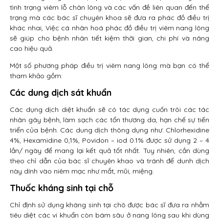
tình trạng viêm lỗ chân lông và các vấn đề liên quan đến thể
trạng mà các bác sĩ chuyên khoa sẽ đưa ra phác đồ điều trị
khác nhai, Việc cá nhân hoá phác đồ điều trị viêm nang lông
sẽ giúp cho bệnh nhân tiết kiệm thời gian, chi phí và nâng
cao hiệu quả.
Một số phương pháp điều trị viêm nang lông mà bạn có thể
tham khảo gồm:
Các dung dịch sát khuẩn
Các dụng dịch diệt khuẩn sẽ có tác dụng cuốn trôi các tác
nhân gây bệnh, làm sạch các tổn thương da, hạn chế sự tiến
triển của bệnh. Các dung dịch thông dụng như: Chlorhexidine
4%, Hexamidine 0,1%, Povidon – iod 0.1% được sử dụng 2 – 4
lần/ ngày để mang lại kết quả tốt nhất. Tuy nhiên, cần dùng
theo chỉ dẫn của bác sĩ chuyên khao và tránh để dunh dịch
này dính vào niêm mạc như mắt, mũi, miệng.
Thuốc kháng sinh tại chỗ
Chỉ định sử dụng kháng sinh tại chô được bác sĩ đưa ra nhằm
tiêu diệt các vi khuẩn còn bám sâu ở nang lông sau khi dùng