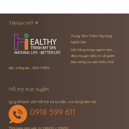
← Previous Post
Next Post →
TRINH MỸ ®
Trung Tâm Thẩm Mỹ Công
Nghệ Cao
Nổi tiếng trong ngành làm
đẹp chuyên điều trị về giảm
béo, nâng cơ, xóa nhăn, thải
độc, trắng da …
XEM THÊM
Hỗ trợ trực tuyến
Quý Khách cần hỗ trợ và tư vấn, vui lòng liên hệ:
0918 599 611
Thời gian làm việc từ: 08h00 – 20h00