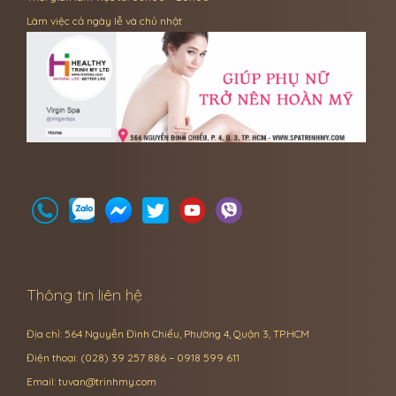
Làm việc cả ngày lễ và chủ nhật
Thông tin liên hệ
Địa chỉ: 564 Nguyễn Đình Chiểu, Phường 4, Quận 3, TP.HCM
Điện thoại: (028) 39 257 886 – 0918 599 611
Email:
tuvan@trinhmy.com