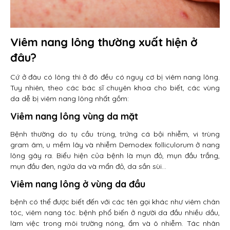
Viêm nang lông thường xuất hiện ở
đâu?
Cứ ở đâu có lông thì ở đó đều có nguy cơ bị viêm nang lông.
Tuy nhiên, theo các bác sĩ chuyên khoa cho biết, các vùng
da dễ bị viêm nang lông nhất gồm:
Viêm nang lông vùng da mặt
Bệnh thường do tụ cầu trùng, trứng cá bội nhiễm, vi trùng
gram âm, u mềm lây và nhiễm Demodex folliculorum ở nang
lông gây ra. Biểu hiện của bệnh là mụn đỏ, mụn đầu trắng,
mụn đầu đen, ngứa da và mẩn đỏ, da sần sùi…
Viêm nang lông ở vùng da đầu
bệnh có thể được biết đến với các tên gọi khác như viêm chân
tóc, viêm nang tóc. bệnh phổ biến ở người da đầu nhiều dầu,
làm việc trong môi trường nóng, ẩm và ô nhiễm. Tác nhân