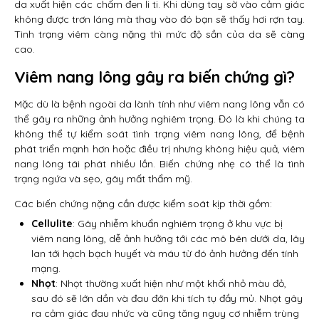
da xuất hiện các chấm đen li ti. Khi dùng tay sờ vào cảm giác
không được trơn láng mà thay vào đó bạn sẽ thấy hơi rợn tay.
Tình trạng viêm càng nặng thì mức độ sần của da sẽ càng
cao.
Viêm nang lông gây ra biến chứng gì?
Mặc dù là bệnh ngoài da lành tính như viêm nang lông vẫn có
thể gây ra những ảnh hưởng nghiêm trọng. Đó là khi chúng ta
không thể tự kiểm soát tình trạng viêm nang lông, để bệnh
phát triển mạnh hơn hoặc điều trị nhưng không hiệu quả, viêm
nang lông tái phát nhiều lần. Biến chứng nhẹ có thể là tình
trạng ngứa và sẹo, gây mất thẩm mỹ.
Các biến chứng nặng cần được kiểm soát kịp thời gồm:
Cellulite
: Gây nhiễm khuẩn nghiêm trọng ở khu vực bị
viêm nang lông, dễ ảnh hưởng tới các mô bên dưới da, lây
lan tới hạch bạch huyết và máu từ đó ảnh hưởng đến tính
mạng.
Nhọt
: Nhọt thường xuất hiện như một khối nhỏ màu đỏ,
sau đó sẽ lớn dần và đau đớn khi tích tụ đầy mủ. Nhọt gây
ra cảm giác đau nhức và cũng tăng nguy cơ nhiễm trùng