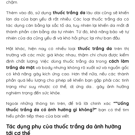
chậm.
Thêm vào đó, sử dụng
thuốc trắng da
lâu dài cũng sẽ khiến
làn da của bạn yếu đi rất nhiều. Các loại thuốc trắng da có
tác dụng cân bằng lại sắc tố da, tuy nhiên lại khiến da mất đi
thành phần cân bằng da tự nhiên. Từ đó, khả năng bảo vệ tự
nhiên của da cũng yếu đi và khó hồi phục lại như ban đầu.
Mặt khác, hiện nay có nhiều loại
thuốc trắng da
trên thị
trường với các mức giá khác nhau, thậm chí chưa được kiểm
định chất lượng. Việc dùng thuốc trắng da trong
cách làm
trắng da mặt
và body nhưng không rõ xuất xứ và nguồn gốc
có khả năng gây kích ứng cao. Hơn thế nữa, nếu các thành
phần quá liều lượng cho phép sẽ khiến bạn gặp phải các tình
trạng như suy nhược cơ thể, dị ứng da… gây ảnh hưởng
nghiêm trọng đến sức khỏe.
Ngoài những thông tin trên, để trả lời chính xác
“”Uống
thuốc trắng da có ảnh hưởng gì không?”
bạn có thể tìm
hiểu phần tiếp theo của bài viết.
Tác dụng phụ của thuốc trắng da ảnh hưởng
tới cơ thể