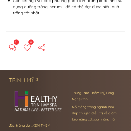
Cần kết hợp với các phương pháp làm trắng khác như sử
dụng dưỡng trắng, serum… để có thể đạt được hiệu quả
trắng tốt nhất.
0
0
← Previous Post
Next Post →
TRINH MỸ ®
Trung Tâm Thẩm Mỹ Công
Nghệ Cao
Nổi tiếng trong ngành làm
đẹp chuyên điều trị về giảm
béo, nâng cơ, xóa nhăn, thải
độc, trắng da …
XEM THÊM