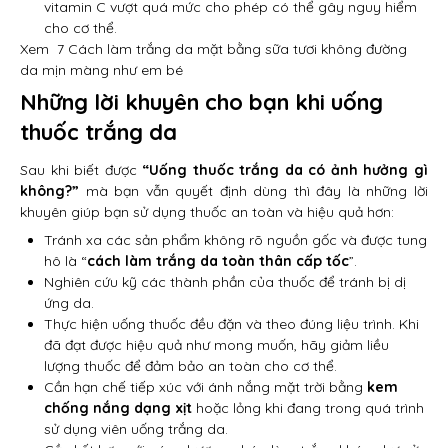
vitamin C vượt quá mức cho phép có thể gây nguy hiểm
cho cơ thể.
Xem
7 Cách làm trắng da mặt bằng sữa tươi không đường
da mịn màng như em bé
Những lời khuyên cho bạn khi uống
thuốc trắng da
Sau khi biết được
“Uống thuốc trắng da có ảnh hưởng gì
không?”
mà bạn vẫn quyết định dùng thì đây là những lời
khuyên giúp bạn sử dụng thuốc an toàn và hiệu quả hơn:
Tránh xa các sản phẩm không rõ nguồn gốc và được tung
hô là “
cách làm trắng da toàn thân cấp tốc
”.
Nghiên cứu kỹ các thành phần của thuốc để tránh bị dị
ứng da.
Thực hiện uống thuốc đều đặn và theo đúng liệu trình. Khi
đã đạt được hiệu quả như mong muốn, hãy giảm liều
lượng thuốc để đảm bảo an toàn cho cơ thể.
Cần hạn chế tiếp xúc với ánh nắng mặt trời bằng
kem
chống nắng dạng xịt
hoặc lỏng khi đang trong quá trình
sử dụng viên uống trắng da.