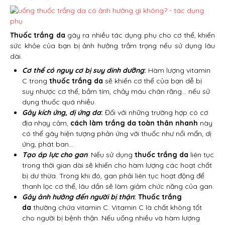
Thuốc trắng da
gây ra nhiều tác dụng phụ cho cơ thể, khiến
sức khỏe của bạn bị ảnh hưởng trầm trọng nếu sử dụng lâu
dài.
Cơ thể có nguy cơ bị suy dinh dưỡng
:
Hàm lượng vitamin
C trong
thuốc trắng da
sẽ khiến cơ thể của bạn dễ bị
suy nhược cơ thể, bầm tím, chảy máu chân răng… nếu sử
dụng thuốc quá nhiều.
Gây kích ứng, dị ứng da
:
Đối với những trường hợp có cơ
địa nhạy cảm,
cách làm trắng da toàn thân nhanh
này
có thể gây hiện tượng phản ứng với thuốc như nổi mẩn, dị
ứng, phát ban…
Tạo áp lực cho gan
: Nếu sử dụng
thuốc trắng da
liên tục
trong thời gian dài sẽ khiến cho hàm lượng các hoạt chất
bị dư thừa. Trong khi đó, gan phải liên tục hoạt động để
thanh lọc cơ thể, lâu dần sẽ làm giảm chức năng của gan.
Gây ảnh hưởng đến người bị thận
:
Thuốc trắng
da
thường chứa vitamin C. Vitamin C là chất không tốt
cho người bị bệnh thận. Nếu uống nhiều và hàm lượng