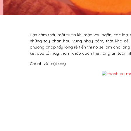
Bạn cảm thấy mất tự tin khi mặc váy ngắn, các loại 
những tay chân hay vùng nhạy cảm, thật khó để
phương pháp tẩy lông rẻ tiền thì nó sẽ làm cho lông
kết quả tốt hãy tham khảo cách triệt lông an toàn n
Chanh và mật ong