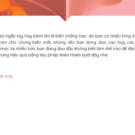
áo ngắn tay hay bikini khi đi biển chẳng hạn do bạn có nhiều lông ở
 làm cho chúng biến mất, nhưng nếu bạn dùng dao cạo hay các
 mọc lại nhiều hơn, bạn đang đau đầu không biết làm thế nào để đạt
hưng hiệu quả bằng liệu pháp thiên nhiên dưới đây nhé.