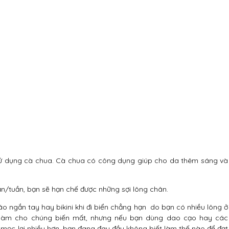
là sử dụng cà chua. Cà chua có công dụng giúp cho da thêm sáng và
lần/tuần, bạn sẽ hạn chế được những sợi lông chân.
áo ngắn tay hay bikini khi đi biển chẳng hạn do bạn có nhiều lông ở
 làm cho chúng biến mất, nhưng nếu bạn dùng dao cạo hay các
 mọc lại nhiều hơn, bạn đang đau đầu không biết làm thế nào để đạt