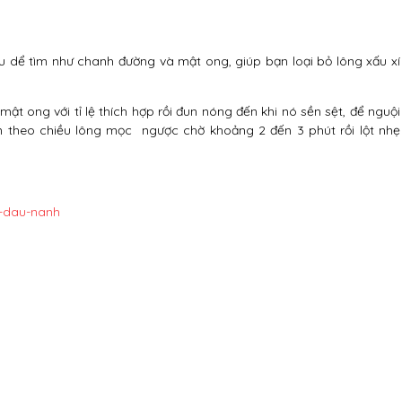
u dể tìm như chanh đường và mật ong, giúp bạn loại bỏ lông xấu xí
ật ong với tỉ lệ thích hợp rồi đun nóng đến khi nó sền sệt, để nguội
 theo chiều lông mọc ngược chờ khoảng 2 đến 3 phút rồi lột nhẹ