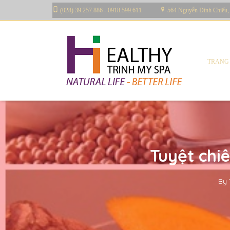
(028) 39.257.886 - 0918.599.611
564 Nguyễn Đình Chiểu,
TRANG
Tuyệt chi
By