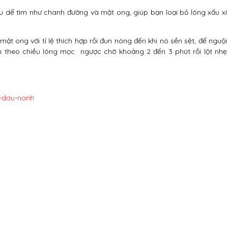
u dể tìm như chanh đường và mật ong, giúp bạn loại bỏ lông xấu xí
ật ong với tỉ lệ thích hợp rồi đun nóng đến khi nó sền sệt, để nguội
 theo chiều lông mọc ngược chờ khoảng 2 đến 3 phút rồi lột nhẹ