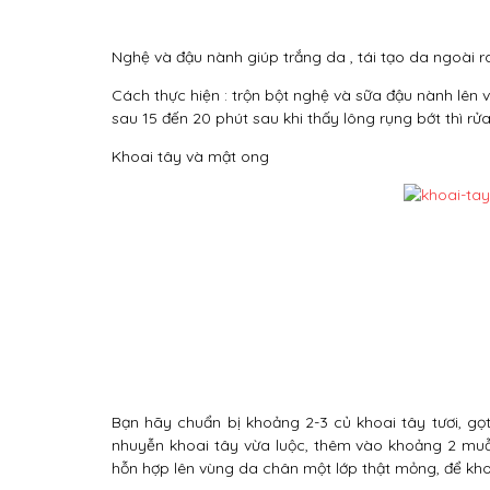
Nghệ và đậu nành giúp trắng da , tái tạo da ngoài r
Cách thực hiện : trộn bột nghệ và sữa đậu nành lên 
sau 15 đến 20 phút sau khi thấy lông rụng bớt thì r
Khoai tây và mật ong
Bạn hãy chuẩn bị khoảng 2-3 củ khoai tây tươi, gọt
nhuyễn khoai tây vừa luộc, thêm vào khoảng 2 muỗ
hỗn hợp lên vùng da chân một lớp thật mỏng, để kho