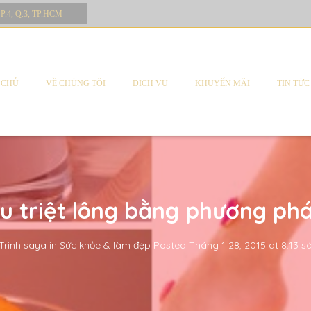
 P.4, Q.3, TP.HCM
 CHỦ
VỀ CHÚNG TÔI
DỊCH VỤ
KHUYẾN MÃI
TIN TỨC
êu triệt lông bằng phương phá
Trinh saya
in
Sức khỏe & làm đẹp
Posted
Tháng 1 28, 2015 at 8:13 s