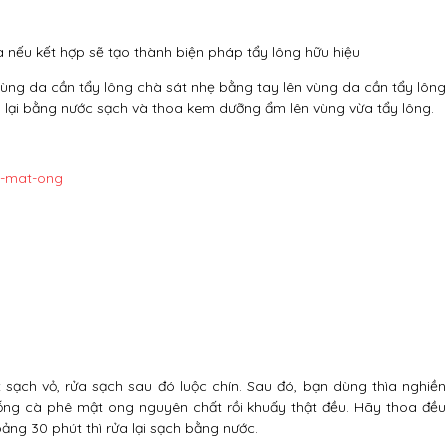
a nếu kết hợp sẽ tạo thành biện pháp tẩy lông hữu hiệu
vùng da cần tẩy lông chà sát nhẹ bằng tay lên vùng da cần tẩy lông
ửa lại bằng nước sạch và thoa kem dưỡng ẩm lên vùng vừa tẩy lông.
 sạch vỏ, rửa sạch sau đó luộc chín. Sau đó, bạn dùng thìa nghiền
ng cà phê mật ong nguyên chất rồi khuấy thật đều. Hãy thoa đều
ảng 30 phút thì rửa lại sạch bằng nước.