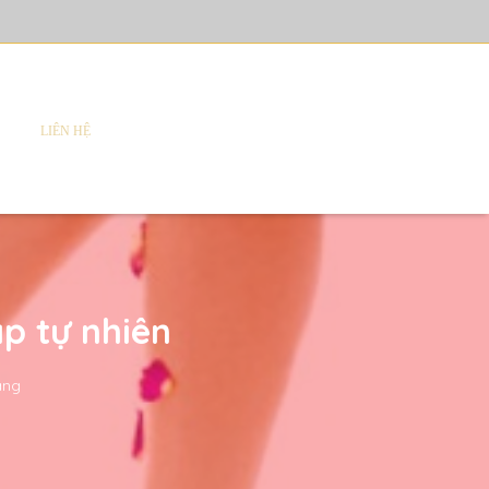
LIÊN HỆ
p tự nhiên
áng