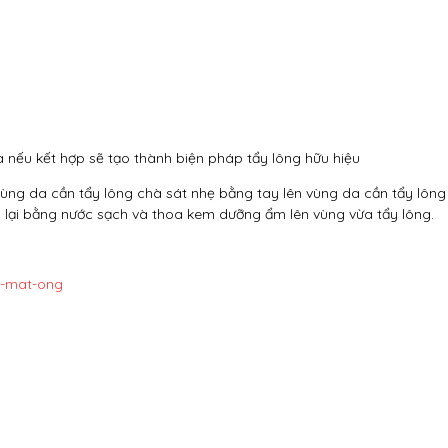
a nếu kết hợp sẽ tạo thành biện pháp tẩy lông hữu hiệu
vùng da cần tẩy lông chà sát nhẹ bằng tay lên vùng da cần tẩy lông
ửa lại bằng nước sạch và thoa kem dưỡng ẩm lên vùng vừa tẩy lông.