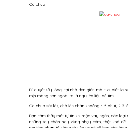
Cà chua
Bí quyết tẩy lông tại nhà đơn giản mà ít ai biết 
mịn màng hơn ngoài ra là nguyên liệu dễ tìm
Cà chua sắt lát, chà lên chân khoảng 4-5 phút, 2-3 
Bạn cảm thấy mất tự tin khi mặc váy ngắn, các loại 
những tay chân hay vùng nhạy cảm, thật khó để
phương pháp tẩy lông rẻ tiền thì nó sẽ làm cho lông