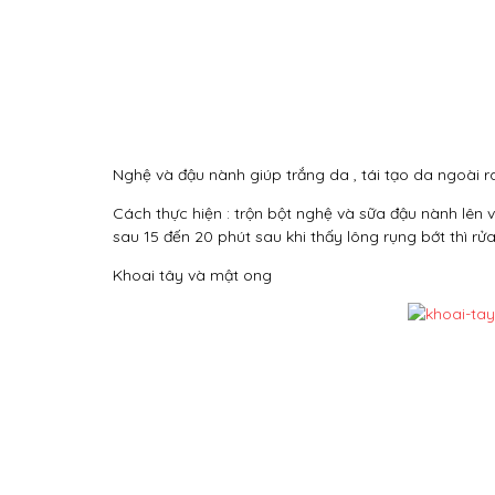
Nghệ và đậu nành giúp trắng da , tái tạo da ngoài r
Cách thực hiện : trộn bột nghệ và sữa đậu nành lên 
sau 15 đến 20 phút sau khi thấy lông rụng bớt thì r
Khoai tây và mật ong