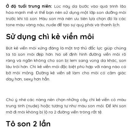
Ở độ tuổi trung niên:
Lúc này da bước vào quá trình lão
hóa mạnh mẽ vì thế bạn nên sử dụng một lớp son dưỡng môi
trước khi tô son. Màu son mà nên ưu tiên lựa chọn đó là các
tone màu vàng nâu, nude để tạo sự quý phái và thanh lịch.
Sử dụng chì kẻ viền môi
Bút kẻ viền môi xứng đáng là một trợ thủ đắc lực giúp chúng
ta tô son môi đẹp hơn. Nó sẽ định hình đường viền môi rõ
ràng và ngăn không cho son bị lem sang vùng da khác, son
lâu trôi hơn. Chì kẻ viền môi đặc biệt phù hợp với nàng nào có
bờ môi mỏng. Đường kẻ viền sẽ làm cho môi có cảm giác
dày hơn, sexy hơn hẳn.
Chú ý nhé các nàng nên chọn những cây chì kẻ viền có màu
trung tính (nude) hoặc tương tự như màu son môi. Để khi son
mờ đi môi không bị lộ ra 2 đường viền trông rất tệ.
Tô son 2 lần