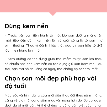
Dùng kem nền
– Trước tiên bạn tiến hành tô một lớp son dưỡng mỏng lên
môi, tiếp đến đánh kem nền lên và cuối cùng là tô son như
bình thường. Thay vì đánh 1 lớp thật dày thì bạn hãy tô 2-3
lớp nhẹ nhàng lên nhé.
– Kem dưỡng có tác dụng giúp môi mềm mượt, son lên màu
sẽ chuẩn hơn còn kem nền có tác dụng giữ son bám màu lâu
trôi, bạn tha hồ ăn uống cả ngày mà chẳng sợ son trôi mất.
Chọn son môi đẹp phù hợp với
độ tuổi
Màu sắc và hình dạng của môi dần thay đổi theo năm tháng,
càng về già môi càng sậm màu và mỏng hơn do lớp collagen
dưới da bị mất dần. Vì thế chúng ta cũng cần biết cách chọn