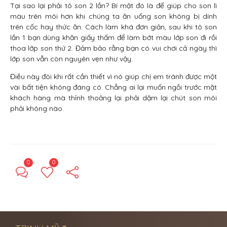
Tại sao lại phải tô son 2 lần? Bí mật đó là để giúp cho son lì
màu trên môi hơn khi chúng ta ăn uống son không bị dính
trên cốc hay thức ăn. Cách làm khá đơn giản, sau khi tô son
lần 1 bạn dùng khăn giấy thấm để làm bớt màu lớp son đi rồi
thoa lớp son thứ 2. Đảm bảo rằng bạn có vui chơi cả ngày thì
lớp son vẫn còn nguyên vẹn như vậy.
Điều này đôi khi rất cần thiết vì nó giúp chị em tránh được một
vài bất tiện không đáng có. Chẳng ai lại muốn ngồi trước mặt
khách hàng mà thỉnh thoảng lại phải dặm lại chút son môi
phải không nào.
0
0
← Previous Post
Next Post →