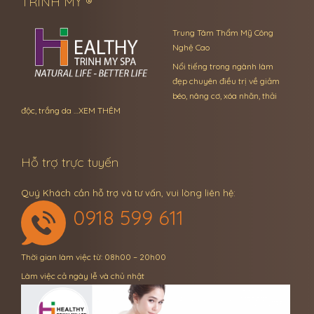
TRINH MỸ ®
Trung Tâm Thẩm Mỹ Công
Nghệ Cao
Nổi tiếng trong ngành làm
đẹp chuyên điều trị về giảm
béo, nâng cơ, xóa nhăn, thải
độc, trắng da …
XEM THÊM
Hỗ trợ trực tuyến
Quý Khách cần hỗ trợ và tư vấn, vui lòng liên hệ:
0918 599 611
Thời gian làm việc từ: 08h00 – 20h00
Làm việc cả ngày lễ và chủ nhật