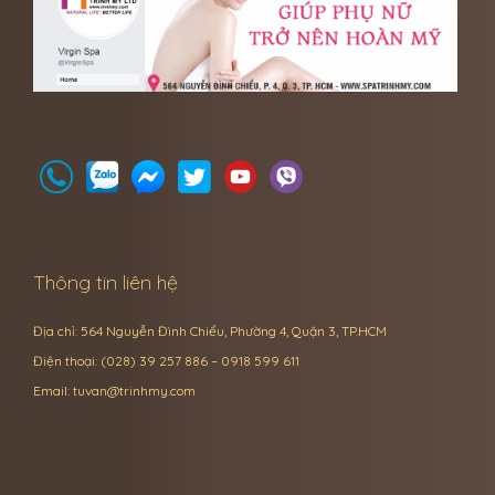
Thông tin liên hệ
Địa chỉ: 564 Nguyễn Đình Chiểu, Phường 4, Quận 3, TP.HCM
Điện thoại: (028) 39 257 886 – 0918 599 611
Email:
tuvan@trinhmy.com