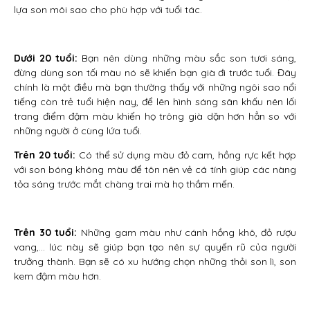
lựa son môi sao cho phù hợp với tuổi tác.
Dưới 20 tuổi:
Bạn nên dùng những màu sắc son tươi sáng,
đừng dùng son tối màu nó sẽ khiến bạn già đi trước tuổi. Đây
chính là một điều mà bạn thường thấy với những ngôi sao nổi
tiếng còn trẻ tuổi hiện nay, để lên hình sáng sân khấu nên lối
trang điểm đậm màu khiến họ trông già dặn hơn hẳn so với
những người ở cùng lứa tuổi.
Trên 20 tuổi:
Có thể sử dụng màu đỏ cam, hồng rực kết hợp
với son bóng không màu để tôn nên vẻ cá tính giúp các nàng
tỏa sáng trước mắt chàng trai mà họ thầm mến.
Trên 30 tuổi:
Những gam màu như cánh hồng khô, đỏ rượu
vang,… lúc này sẽ giúp bạn tạo nên sự quyến rũ của người
trưởng thành. Bạn sẽ có xu hướng chọn những thỏi son lì, son
kem đậm màu hơn.