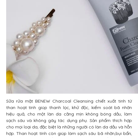
Sữa rửa mặt BENEW Charcoal Cleansing chiết xuất tinh từ
than hoạt tính giúp thanh lọc, khử độc, kiểm soát bã nhờn
hiệu quả, cho một làn da căng mịn không bóng dầu, làm
sạch sâu và không gây tác dụng phụ. Sản phẩm thích hợp
cho mọi loại da, đặc biệt là những người có làn da dầu và hỗn
hợp. Than hoạt tính còn giúp làm sạch sâu bã nhờn,bụi bẩn,