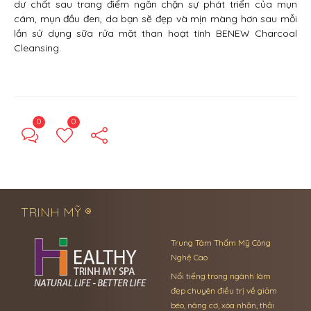
dư chất sau trang điểm ngăn chặn sự phát triển của mụn
cám, mụn đầu đen, da bạn sẽ đẹp và mịn màng hơn sau mỗi
lần sử dụng sữa rửa mặt than hoạt tính BENEW Charcoal
Cleansing.
0
0
← Previous Post
Next Post →
TRINH MỸ ®
Trung Tâm Thẩm Mỹ Công
Nghệ Cao
Nổi tiếng trong ngành làm
đẹp chuyên điều trị về giảm
béo, nâng cơ, xóa nhăn, thải