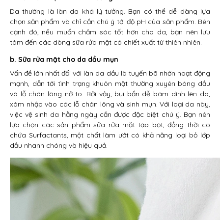
Da thường là làn da khá lý tưởng. Bạn có thể dễ dàng lựa
chọn sản phẩm và chỉ cần chú ý tới độ pH của sản phẩm. Bên
cạnh đó, nếu muốn chăm sóc tốt hơn cho da, bạn nên lưu
tâm đến các dòng sữa rửa mặt có chiết xuất từ thiên nhiên.
b. Sữa rửa mặt cho da dầu mụn
Vấn đề lớn nhất đối với làn da dầu là tuyến bã nhờn hoạt động
mạnh, dẫn tới tình trạng khuôn mặt thường xuyên bóng dầu
và lỗ chân lông nở to. Bởi vậy, bụi bẩn dễ bám dính lên da,
xâm nhập vào các lỗ chân lông và sinh mụn. Với loại da này,
việc vệ sinh da hằng ngày cần được đặc biệt chú ý. Bạn nên
lựa chọn các sản phẩm sữa rửa mặt tạo bọt, đồng thời có
chứa Surfactants, một chất làm ướt có khả năng loại bỏ lớp
dầu nhanh chóng và hiệu quả.