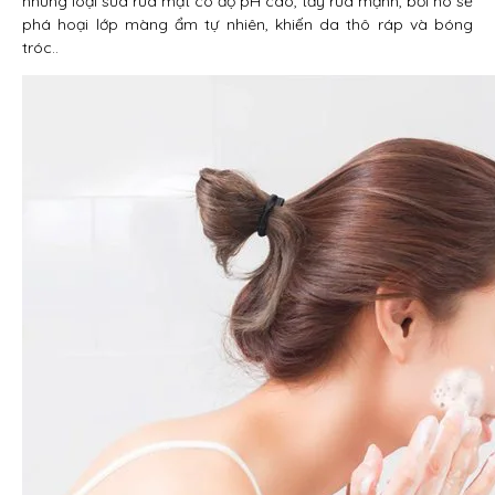
những loại sữa rửa mặt có độ pH cao, tẩy rửa mạnh, bởi nó sẽ
phá hoại lớp màng ẩm tự nhiên, khiến da thô ráp và bóng
tróc..