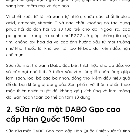
sáng hơn, mềm mại và đẹp hơn.
Vì chiết xuất từ lá trà xanh tự nhiên, chứa các chất linoleic
acid, catechin, vitamin E và các chất khoáng có tác dụng
phục hồi độ đàn hồi và sự tươi trẻ cho da. Ngoài ra, các
polyphenol trong trà xanh như EGCG sẽ giúp chống tia cực
tím, chống oxi hóa da và các ảnh hưởng xấu từ môi trường
như khói thuốc lá, khói xe.. tái tạo tế bào da, kiềm dầu, hạn
chế mụn.
Sữa rửa mặt trà xanh Dabo đặc biệt thích hợp cho da dầu, vô
số các bọt nhỏ li ti sẽ thấm sâu vào từng lỗ chân lông giúp
làm sạch, loại bỏ các bã nhờn, đồng thời kiềm dầu hiệu quả
để da bạn không bị bóng dầu. Sản phẩm với thành phần thảo
mộc thiên nhiên tuyệt đối không gây kích ứng và làm mỏng
da. Bạn hoàn toàn có thể an tâm sử dụng.
2.
Sữa rửa mặt DABO Gạo cao
cấp Hàn Quốc 150ml
Sữa rửa mặt DABO Gạo cao cấp Hàn Quốc Chiết xuất từ tinh