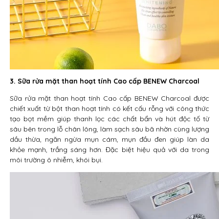
3. Sữa rửa mặt than hoạt tính Cao cấp BENEW Charcoal
Sữa rửa mặt than hoạt tính Cao cấp BENEW Charcoal được
chiết xuất từ bột than hoạt tính có kết cấu rỗng với công thức
tạo bọt mềm giúp thanh lọc các chất bẩn và hút độc tố từ
sâu bên trong lỗ chân lông, làm sạch sâu bã nhờn cùng lượng
dầu thừa, ngăn ngừa mụn cám, mụn đầu đen giúp làn da
khỏe mạnh, trắng sáng hơn. Đặc biệt hiệu quả với da trong
môi trường ô nhiễm, khói bụi.