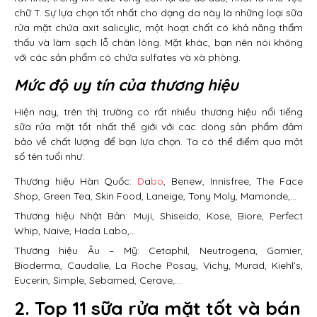
chữ T. Sự lựa chọn tốt nhất cho dạng da này là những loại sữa
rửa mặt chứa axit salicylic, một hoạt chất có khả năng thẩm
thấu và làm sạch lỗ chân lông. Mặt khác, bạn nên nói không
với các sản phẩm có chứa sulfates và xà phòng.
Mức độ uy tín của thương hiệu
Hiện nay, trên thị trường có rất nhiều thương hiệu nổi tiếng
sữa rửa mặt tốt nhất thế giới với các dòng sản phẩm đảm
bảo về chất lượng để bạn lựa chọn. Ta có thể điểm qua một
số tên tuổi như:
Thương hiệu Hàn Quốc:
D
a
bo
, Benew, Innisfree, The Face
Shop, Green Tea, Skin Food, Laneige, Tony Moly, Mamonde,…
Thương hiệu Nhật Bản: Muji, Shiseido, Kose, Biore, Perfect
Whip, Naive, Hada Labo,…
Thương hiệu Âu – Mỹ: Cetaphil, Neutrogena, Garnier,
Bioderma, Caudalie, La Roche Posay, Vichy, Murad, Kiehl’s,
Eucerin, Simple, Sebamed, Cerave,…
2. Top 11 sữa rửa mặt tốt và bán