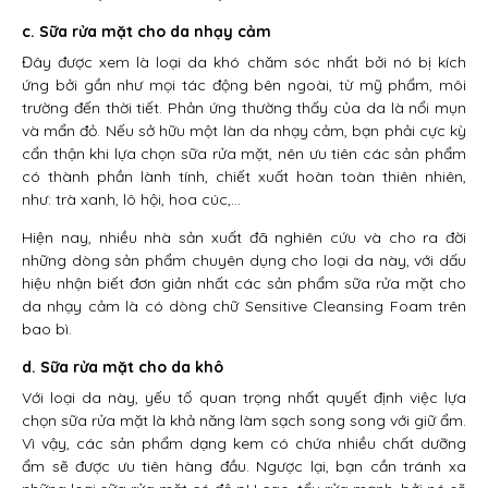
c. Sữa rửa mặt cho da nhạy cảm
Đây được xem là loại da khó chăm sóc nhất bởi nó bị kích
ứng bởi gần như mọi tác động bên ngoài, từ mỹ phẩm, môi
trường đến thời tiết. Phản ứng thường thấy của da là nổi mụn
và mẩn đỏ. Nếu sở hữu một làn da nhạy cảm, bạn phải cực kỳ
cẩn thận khi lựa chọn sữa rửa mặt, nên ưu tiên các sản phẩm
có thành phần lành tính, chiết xuất hoàn toàn thiên nhiên,
như: trà xanh, lô hội, hoa cúc,…
Hiện nay, nhiều nhà sản xuất đã nghiên cứu và cho ra đời
những dòng sản phẩm chuyên dụng cho loại da này, với dấu
hiệu nhận biết đơn giản nhất các sản phẩm sữa rửa mặt cho
da nhạy cảm là có dòng chữ Sensitive Cleansing Foam trên
bao bì.
d. Sữa rửa mặt cho da khô
Với loại da này, yếu tố quan trọng nhất quyết định việc lựa
chọn sữa rửa mặt là khả năng làm sạch song song với giữ ẩm.
Vì vậy, các sản phẩm dạng kem có chứa nhiều chất dưỡng
ẩm sẽ được ưu tiên hàng đầu. Ngược lại, bạn cần tránh xa