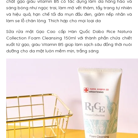
chất gạo giàu vitamin B5 có tác dụng làm da hồng hào và
sáng bóng như ngọc trai, làm mờ vết thâm, tẩy trang tự nhiên
và hiệu quả, hạn chế tối đa mụn đầu đen, giảm nếp nhăn và
làm se lỗ chân lông. Thích hợp cho mọi loại da
Sữa rửa mặt Gạo Cao cấp Hàn Quốc Dabo Rice Natura
Collection Foam Cleansing 150ml với thành phần chứa chiết
xuất từ gạo, giàu Vitamin B5 giúp làm sạch sâu đồng thời nuôi
dưỡng cho da mặt luôn mềm mịn, trắng sáng.