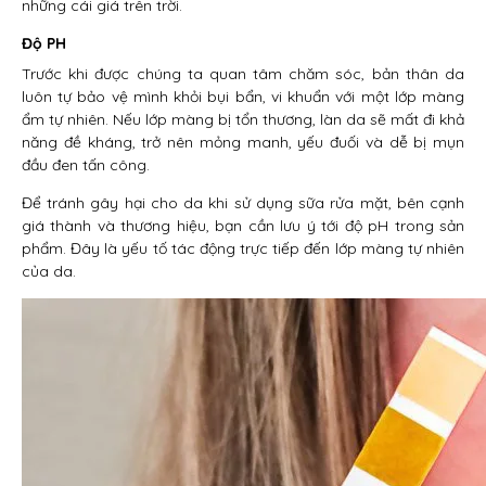
những cái giá trên trời.
Độ PH
Trước khi được chúng ta quan tâm chăm sóc, bản thân da
luôn tự bảo vệ mình khỏi bụi bẩn, vi khuẩn với một lớp màng
ẩm tự nhiên. Nếu lớp màng bị tổn thương, làn da sẽ mất đi khả
năng đề kháng, trở nên mỏng manh, yếu đuối và dễ bị mụn
đầu đen tấn công.
Để tránh gây hại cho da khi sử dụng sữa rửa mặt, bên cạnh
giá thành và thương hiệu, bạn cần lưu ý tới độ pH trong sản
phẩm. Đây là yếu tố tác động trực tiếp đến lớp màng tự nhiên
của da.