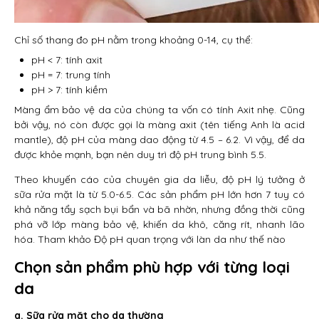
Chỉ số thang đo pH nằm trong khoảng 0-14, cụ thể:
pH < 7: tính axit
pH = 7: trung tính
pH > 7: tính kiềm
Màng ẩm bảo vệ da của chúng ta vốn có tính Axit nhẹ. Cũng
bởi vậy, nó còn được gọi là màng axit (tên tiếng Anh là acid
mantle), độ pH của màng dao động từ 4.5 – 6.2. Vì vậy, để da
được khỏe mạnh, bạn nên duy trì độ pH trung bình 5.5.
Theo khuyến cáo của chuyên gia da liễu, độ pH lý tưởng ở
sữa rửa mặt là từ 5.0-6.5. Các sản phẩm pH lớn hơn 7 tuy có
khả năng tẩy sạch bụi bẩn và bã nhờn, nhưng đồng thời cũng
phá vỡ lớp màng bảo vệ, khiến da khô, căng rít, nhanh lão
hóa. Tham khảo Độ pH quan trọng với làn da như thế nào
Chọn sản phẩm phù hợp với từng loại
da
a. Sữa rửa mặt cho da thường