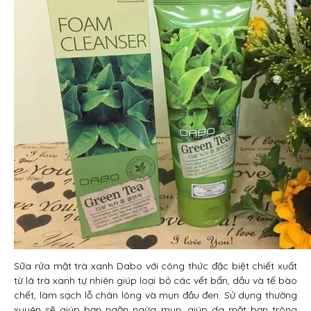
Sữa rửa mặt trà xanh Dabo với công thức đặc biệt chiết xuất
từ lá trà xanh tự nhiên giúp loại bỏ các vết bẩn, dầu và tế bào
chết, làm sạch lỗ chân lông và mụn đầu đen. Sử dụng thường
xuyên sẽ giúp bạn ngăn ngừa mụn, giúp da mặt bạn trông