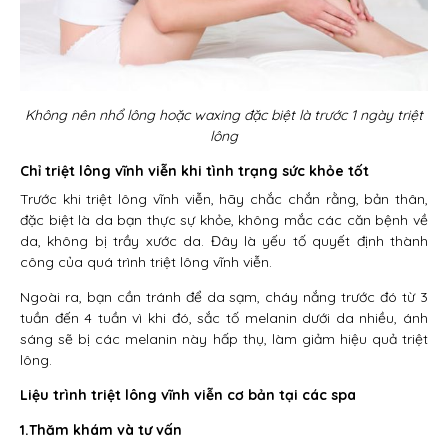
Không nên nhổ lông hoặc waxing đặc biệt là trước 1 ngày triệt
lông
Chỉ triệt lông vĩnh viễn khi tình trạng sức khỏe tốt
Trước khi triệt lông vĩnh viễn, hãy chắc chắn rằng, bản thân,
đặc biệt là da bạn thực sự khỏe, không mắc các căn bệnh về
da, không bị trầy xước da. Đây là yếu tố quyết định thành
công của quá trình triệt lông vĩnh viễn.
Ngoài ra, bạn cần tránh để da sạm, cháy nắng trước đó từ 3
tuần đến 4 tuần vì khi đó, sắc tố melanin dưới da nhiều, ánh
sáng sẽ bị các melanin này hấp thụ, làm giảm hiệu quả triệt
lông.
Liệu trình triệt lông vĩnh viễn cơ bản tại các spa
1.Thăm khám và tư vấn