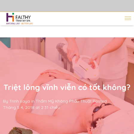
Triệt lông vĩnh viễn có tốt không?
By
Trinh saya
in
Thẩm Mỹ Không Phẩu Thuật
Posted
Tháng 5 4, 2018 at 2:31 chiều