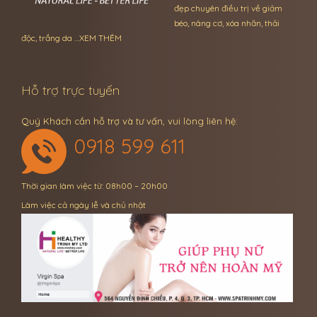
đẹp chuyên điều trị về giảm
béo, nâng cơ, xóa nhăn, thải
độc, trắng da …
XEM THÊM
Hỗ trợ trực tuyến
Quý Khách cần hỗ trợ và tư vấn, vui lòng liên hệ:
0918 599 611
Thời gian làm việc từ: 08h00 – 20h00
Làm việc cả ngày lễ và chủ nhật