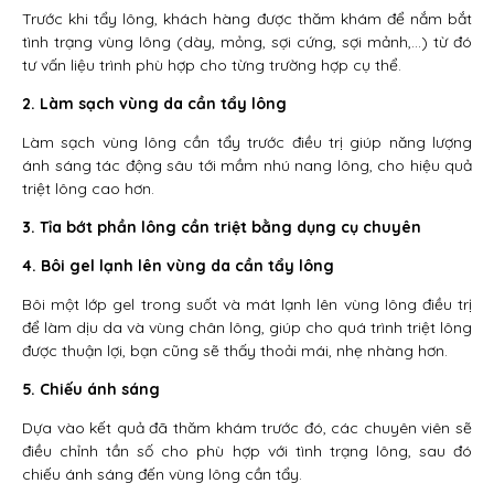
Trước khi tẩy lông, khách hàng được thăm khám để nắm bắt
tình trạng vùng lông (dày, mỏng, sợi cứng, sợi mảnh,…) từ đó
tư vấn liệu trình phù hợp cho từng trường hợp cụ thể.
2. Làm sạch vùng da cần tẩy lông
Làm sạch vùng lông cần tẩy trước điều trị giúp năng lượng
ánh sáng tác động sâu tới mầm nhú nang lông, cho hiệu quả
triệt lông cao hơn.
3. Tỉa bớt phần lông cần triệt bằng dụng cụ chuyên
4. Bôi gel lạnh lên vùng da cần tẩy lông
Bôi một lớp gel trong suốt và mát lạnh lên vùng lông điều trị
để làm dịu da và vùng chân lông, giúp cho quá trình triệt lông
được thuận lợi, bạn cũng sẽ thấy thoải mái, nhẹ nhàng hơn.
5. Chiếu ánh sáng
Dựa vào kết quả đã thăm khám trước đó, các chuyên viên sẽ
điều chỉnh tần số cho phù hợp với tình trạng lông, sau đó
chiếu ánh sáng đến vùng lông cần tẩy.