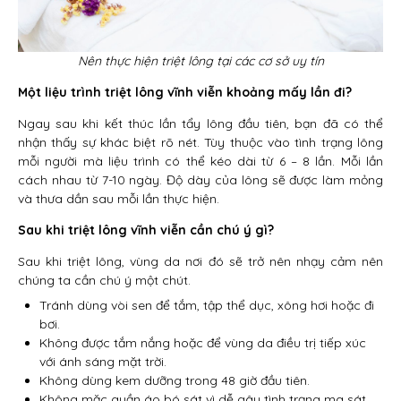
Nên thực hiện triệt lông tại các cơ sở uy tín
Một liệu trình triệt lông vĩnh viễn khoảng mấy lần đi?
Ngay sau khi kết thúc lần tẩy lông đầu tiên, bạn đã có thể
nhận thấy sự khác biệt rõ nét. Tùy thuộc vào tình trạng lông
mỗi người mà liệu trình có thể kéo dài từ 6 – 8 lần. Mỗi lần
cách nhau từ 7-10 ngày. Độ dày của lông sẽ được làm mỏng
và thưa dần sau mỗi lần thực hiện.
Sau khi triệt lông vĩnh viễn cần chú ý gì?
Sau khi triệt lông, vùng da nơi đó sẽ trở nên nhạy cảm nên
chúng ta cần chú ý một chút.
Tránh dùng vòi sen để tắm, tập thể dục, xông hơi hoặc đi
bơi.
Không được tắm nắng hoặc để vùng da điều trị tiếp xúc
với ánh sáng mặt trời.
Không dùng kem dưỡng trong 48 giờ đầu tiên.
Không mặc quần áo bó sát vì dễ gây tình trạng ma sát,