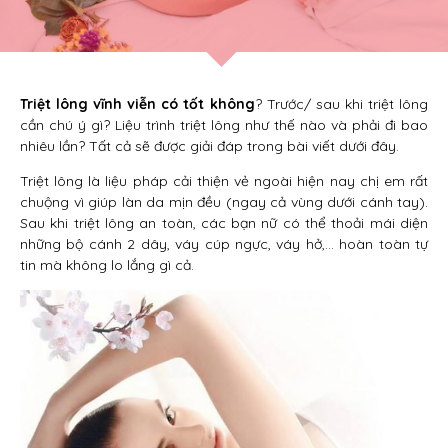
Triệt lông vĩnh viễn có tốt không
? Trước/ sau khi triệt lông
cần chú ý gì? Liệu trình triệt lông như thế nào và phải đi bao
nhiêu lần? Tất cả sẽ được giải đáp trong bài viết dưới đây.
Triệt lông là liệu pháp cải thiện vẻ ngoài hiện nay chị em rất
chuộng vì giúp làn da mịn đều (ngay cả vùng dưới cánh tay).
Sau khi triệt lông an toàn, các bạn nữ có thể thoải mái diện
những bộ cánh 2 dây, váy cúp ngực, váy hở,… hoàn toàn tự
tin mà không lo lắng gì cả.