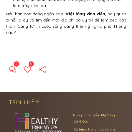
làm trầy xước da.
Nếu bạn còn đang ngần ngại
triệt lông vĩnh viễn
, hãy quên
đi nỗi lo áy và tìm đến một địa chỉ có uy tín để làm đẹp bản
thân. Càng tự tin cuộc sống càng thêm ý nghĩa phải không
nào?
0
0
← Previous Post
Next Post →
TRINH MỸ ®
Trung Tâm Thẩm Mỹ Công
Nghệ Cao
Nổi tiếng trong ngành làm