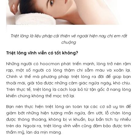
Triệt lông là liệu pháp cải thiện vẻ ngoài hiện nay chị em rất
chuộng
Triệt lông vĩnh viễn có tốt không?
Những người có hoocmon phát triển mạnh, lông trở nên rậm
rạp, một số người có lông thậm chí sẫm màu và xoăn lại.
Chính vì thế mà phương pháp triệt lông ra đời để giúp bạn
thoải mái, giải tỏa được những cảm giác ngứa ngáy, khó chịu.
Trên thực tế, triệt lông là cách loại bỏ từ tận gốc ở nang lông
khiến chúng không thể mọc trở lại.
Bạn nên thực hiện triệt lông an toàn tại các cơ sở uy tín để
giảm bớt những hiện tượng mẩn ngứa, ẩm ướt, lỗ chân lông
được thông thoáng, không bị vi khuẩn, bụi bẩn tích tụ nhiều
trên da. Ngoài ra, triệt lông vĩnh viễn cũng đảm bảo được tính
thẩm mỹ, làn da mịn màng.