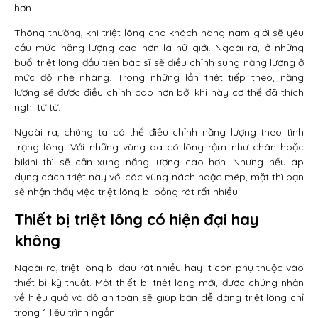
hơn.
Thông thường, khi triệt lông cho khách hàng nam giới sẽ yêu
cầu mức năng lượng cao hơn là nữ giới. Ngoài ra, ở những
buổi triệt lông đầu tiên bác sĩ sẽ điều chỉnh sung năng lượng ở
mức độ nhẹ nhàng. Trong những lần triệt tiếp theo, năng
lượng sẽ được điều chỉnh cao hơn bởi khi này cơ thể đã thích
nghi từ từ.
Ngoài ra, chúng ta có thể điều chỉnh năng lượng theo tình
trạng lông. Với những vùng da có lông rậm như chân hoặc
bikini thì sẽ cần xung năng lượng cao hơn. Nhưng nếu áp
dụng cách triệt này với các vùng nách hoặc mép, mặt thì bạn
sẽ nhận thấy việc triệt lông bị bỏng rát rất nhiều.
Thiết bị triệt lông có hiện đại hay
không
Ngoài ra, triệt lông bị đau rát nhiều hay ít còn phụ thuộc vào
thiết bị kỹ thuật. Một thiết bị triệt lông mới, được chứng nhận
về hiệu quả và độ an toàn sẽ giúp bạn dễ dàng triệt lông chỉ
trong 1 liệu trình ngắn.