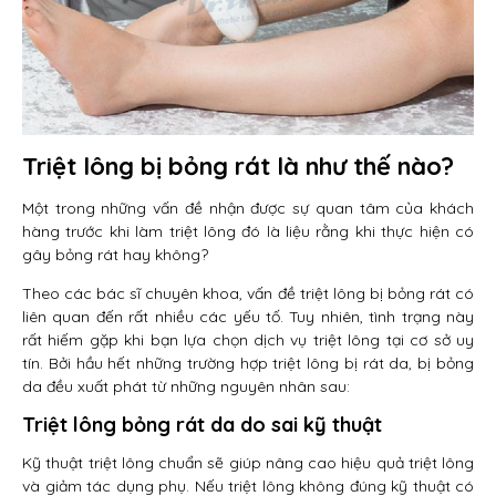
Triệt lông bị bỏng rát là như thế nào?
Một trong những vấn đề nhận được sự quan tâm của khách
hàng trước khi làm triệt lông đó là liệu rằng khi thực hiện có
gây bỏng rát hay không?
Theo các bác sĩ chuyên khoa, vấn đề triệt lông bị bỏng rát có
liên quan đến rất nhiều các yếu tố. Tuy nhiên, tình trạng này
rất hiếm gặp khi bạn lựa chọn dịch vụ triệt lông tại cơ sở uy
tín. Bởi hầu hết những trường hợp triệt lông bị rát da, bị bỏng
da đều xuất phát từ những nguyên nhân sau:
Triệt lông bỏng rát da do sai kỹ thuật
Kỹ thuật triệt lông chuẩn sẽ giúp nâng cao hiệu quả triệt lông
và giảm tác dụng phụ. Nếu triệt lông không đúng kỹ thuật có