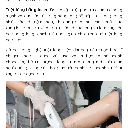
Triệt lông bằng laser:
Đây là kỹ thuật phát ra chùm tia sáng
mạnh và các sắc tố trong nang lông sẽ hấp thu. Lông càng
nhiều sắc tố (đậm màu) thì càng phát huy hiệu quả. Các
xung laser bắn ra sẽ phá hủy sắc tố của lông và làm suy yếu
các nang lông. Chính điều này giúp cho hiệu quả triệt lông
cao hơn.
Cả hai công nghệ triệt lông hiện đại này đều được bác sĩ
chuyên khoa tin dùng. Với laser và IPL bạn có thể nhanh
chóng loại bỏ tình trạng “lông lá” mà không mất thời gian
nghỉ dưỡng, kiêng cữ. Thời gian tiến hành siêu nhanh và rất ít
xảy ra tác dụng phụ.