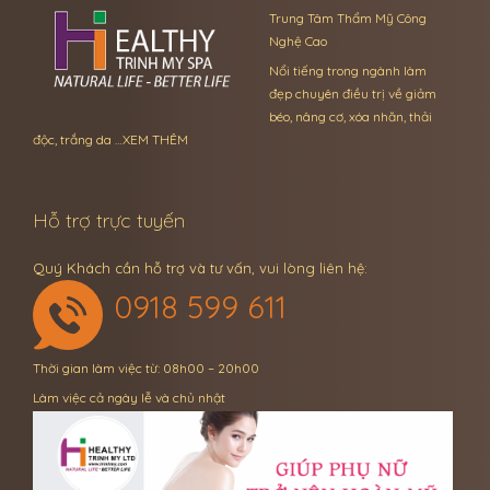
Trung Tâm Thẩm Mỹ Công
Nghệ Cao
Nổi tiếng trong ngành làm
đẹp chuyên điều trị về giảm
béo, nâng cơ, xóa nhăn, thải
độc, trắng da …
XEM THÊM
Hỗ trợ trực tuyến
Quý Khách cần hỗ trợ và tư vấn, vui lòng liên hệ:
0918 599 611
Thời gian làm việc từ: 08h00 – 20h00
Làm việc cả ngày lễ và chủ nhật