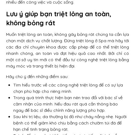
nhiều đến công việc và cuộc sống.
Lưu ý giúp bạn triệt lông an toàn,
không bỏng rát
Muốn triệt lông an toàn, không gây bỏng rát chúng ta cần lựa
chọn một dịch vụ chất lượng. Đừng triệt lông ở Spa mà hãy tới
các địa chỉ chuyên khoa được cấp phép để có thể triệt lông
nhanh chóng, an toàn và đạt hiệu quả cao nhất. Bởi chỉ có
một cơ sở uy tín mới có thể đầu tư công nghệ triệt lông bằng
máy móc và trang thiết bị hiện đại.
Hãy chú ý đến những điểm sau:
Tìm hiểu trước về các công nghệ triệt lông để có sự lựa
chọn phù hợp cho riêng mình.
Trong quá trình thực hiện bạn nên trao đổi với bác sĩ về
cảm nhận của mình. Nếu đau rát quá cần thông báo
ngay để bác sĩ điều chỉnh năng lượng phù hợp.
Sau khi trị liệu, da thường bị đỏ như cháy nắng nhẹ. Người
bệnh có thể giảm khó chịu bằng cách chườm túi đá để
hạn chế tình trạng bỏng rát.