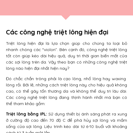
Các công nghệ triệt lông hiện đại
Triệt lông hiện đại là lựa chọn giúp cho chúng ta loại bỏ
nhanh chóng các “violon”. Bên cạnh đó, công nghệ triệt lông
tốt còn giúp kéo dài hiệu quả, duy trì thời gian biến mất của
các sợi lông trên da. Vậy theo bạn có những công nghệ triệt
lông nào hiện đại nhất hiện nay?
Đó chắc chắn trông phải là cạo lông, nhổ lông hay waxing
lông rồi. Bởi lẽ, những cách triệt lông này cho hiệu quả không
cao, có thể gây tổn thương da và không thể duy trì lâu dài.
Các công nghệ triệt lông đang thịnh hành nhất mà bạn có
thể tham khảo gồm:
Triệt lông bằng IPL:
Sử dụng thiết bị ánh sáng phát ra xung
ở cường độ cao đến 70 độ C để phá hủy sợi lông và mầm
sống của sợi lông. Liệu trình kéo dài từ 6-10 buổi với khoảng
cách từ 3 tuần một lần.