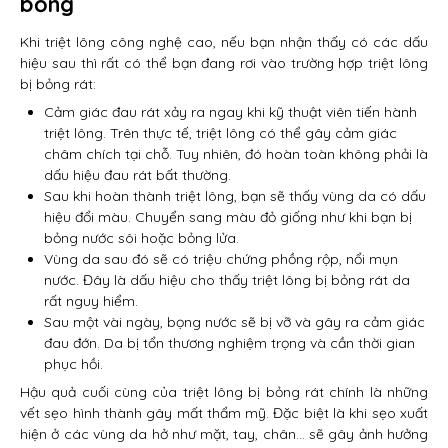
bỏng
Khi triệt lông công nghệ cao, nếu bạn nhận thấy có các dấu
hiệu sau thì rất có thể bạn đang rơi vào trường hợp triệt lông
bị bỏng rát:
Cảm giác đau rát xảy ra ngay khi kỹ thuật viên tiến hành
triệt lông. Trên thực tế, triệt lông có thể gây cảm giác
châm chích tại chỗ. Tuy nhiên, đó hoàn toàn không phải là
dấu hiệu đau rát bất thường.
Sau khi hoàn thành triệt lông, bạn sẽ thấy vùng da có dấu
hiệu đổi màu. Chuyển sang màu đỏ giống như khi bạn bị
bỏng nước sôi hoặc bỏng lửa.
Vùng da sau đó sẽ có triệu chứng phồng rộp, nổi mụn
nước. Đây là dấu hiệu cho thấy triệt lông bị bỏng rát da
rất nguy hiểm.
Sau một vài ngày, bọng nước sẽ bị vỡ và gây ra cảm giác
đau đớn. Da bị tổn thương nghiệm trọng và cần thời gian
phục hồi.
Hậu quả cuối cùng của triệt lông bị bỏng rát chính là những
vết sẹo hình thành gây mất thẩm mỹ. Đặc biệt là khi sẹo xuất
hiện ở các vùng da hở như mặt, tay, chân… sẽ gây ảnh hưởng