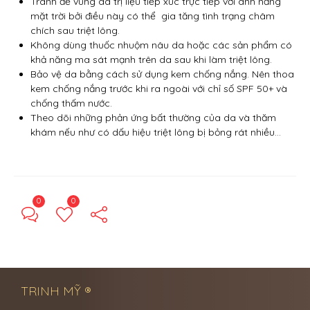
Tránh để vùng da trị liệu tiếp xúc trực tiếp với ánh nắng
mặt trời bởi điều này có thể gia tăng tình trạng châm
chích sau triệt lông.
Không dùng thuốc nhuộm nâu da hoặc các sản phẩm có
khả năng ma sát mạnh trên da sau khi làm triệt lông.
Bảo vệ da bằng cách sử dụng kem chống nắng. Nên thoa
kem chống nắng trước khi ra ngoài với chỉ số SPF 50+ và
chống thấm nước.
Theo dõi những phản ứng bất thường của da và thăm
khám nếu như có dấu hiệu triệt lông bị bỏng rát nhiều…
0
0
← Previous Post
Next Post →
TRINH MỸ ®