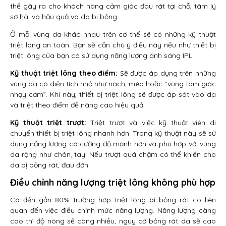
thể gây ra cho khách hàng cảm giác đau rát tại chỗ, tâm lý
sợ hãi và hậu quả và da bị bỏng.
Ở mỗi vùng da khác nhau trên cơ thể sẽ có những kỹ thuật
triệt lông an toàn. Bạn sẽ cần chú ý điều này nếu như thiết bị
triệt lông của bạn có sử dụng năng lượng ánh sáng IPL.
Kỹ thuật triệt lông theo điểm:
Sẽ được áp dụng trên những
vùng da có diện tích nhỏ như nách, mép hoặc “vùng tam giác
nhạy cảm”. Khi này, thiết bị triệt lông sẽ được áp sát vào da
và triệt theo điểm để nâng cao hiệu quả.
Kỹ thuật triệt trượt:
Triệt trượt và việc kỹ thuật viên di
chuyển thiết bị triệt lông nhanh hơn. Trong kỹ thuật này sẽ sử
dụng năng lượng có cường độ mạnh hơn và phù hợp với vùng
da rộng như chân, tay. Nếu trượt quá chậm có thể khiến cho
da bị bỏng rát, đau đớn.
Điều chỉnh năng lượng triệt lông không phù hợp
Có đến gần 80% trường hợp triệt lông bị bỏng rát có liên
quan đến việc điều chỉnh mức năng lượng. Năng lượng càng
cao thì độ nóng sẽ càng nhiều, nguy cơ bỏng rát da sẽ cao