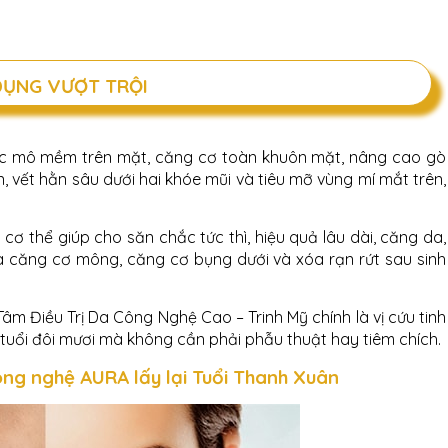
DỤNG VƯỢT TRỘI
ác mô mềm trên mặt, căng cơ toàn khuôn mặt, nâng cao gò
, vết hằn sâu dưới hai khóe mũi và tiêu mỡ vùng mí mắt trên,
cơ thể giúp cho săn chắc tức thì, hiệu quả lâu dài, căng da,
à căng cơ mông, căng cơ bụng dưới và xóa rạn rứt sau sinh
âm Điều Trị Da Công Nghệ Cao – Trinh Mỹ chính là vị cứu tinh
ư tuổi đôi mươi mà không cần phải phẫu thuật hay tiêm chích.
ông nghệ AURA lấy lại Tuổi Thanh Xuân