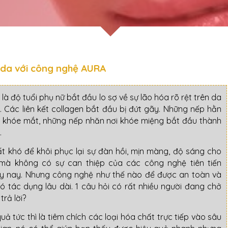
 da với công nghệ AURA
là độ tuổi phụ nữ bắt đầu lo sợ về sự lão hóa rõ rệt trên da
. Các liên kết collagen bắt đầu bị đứt gãy. Những nếp hằn
n khóe mắt, những nếp nhăn nơi khóe miệng bắt đầu thành
.
t khó để khôi phục lại sự đàn hồi, mịn màng, độ sáng cho
mà không có sự can thiệp của các công nghệ tiên tiến
y nay. Nhưng công nghệ như thế nào để được an toàn và
có tác dụng lâu dài. 1 câu hỏi có rất nhiều người đang chở
trả lời?
ả tức thì là tiêm chích các loại hóa chất trực tiếp vào sâu