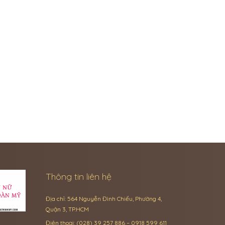
Thông tin liên hệ
Địa chỉ: 564 Nguyễn Đình Chiểu, Phường 4,
Quận 3, TP.HCM
Điện thoại: (028) 39 257 886 – 0918 599 611