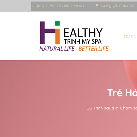
(028) 39.257.886 - 0918.599.611
564 Nguyễn Đình Chiểu,
TRANG
Trẻ H
By
Trinh saya
in
Chăm só