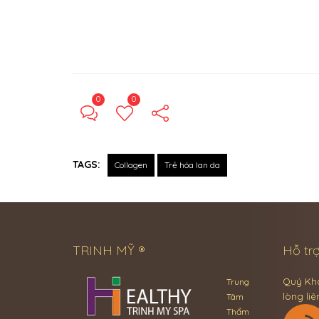
0
0
TAGS:
Collagen
Trẻ hóa lan da
TRINH MỸ ®
Hỗ trợ
Quý Khá
Trung
lòng liê
Tâm
Thẩm