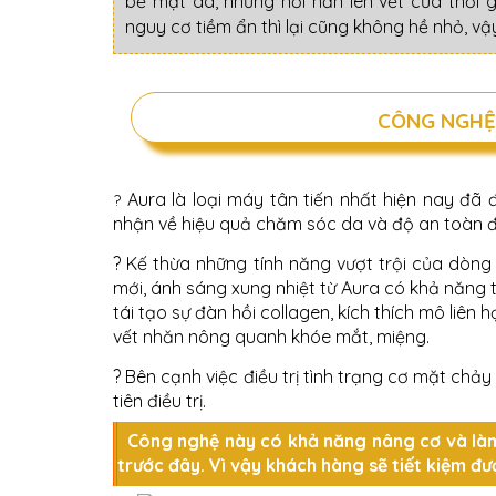
bề mặt da, những nơi hằn lên vết của thời 
nguy cơ tiềm ẩn thì lại cũng không hề nhỏ, v
CÔNG NGHỆ
Aura là loại máy tân tiến nhất hiện nay đã
?
nhận về hiệu quả chăm sóc da và độ an toàn đ
? Kế thừa những tính năng vượt trội của dòng
mới, ánh sáng xung nhiệt từ Aura có khả năng 
tái tạo sự đàn hồi collagen, kích thích mô liên 
vết nhăn nông quanh khóe mắt, miệng.
? Bên cạnh việc điều trị tình trạng cơ mặt ch
tiên điều trị.
Công nghệ này có khả năng nâng cơ và làm
trước đây.
Vì vậy khách hàng sẽ tiết kiệm được