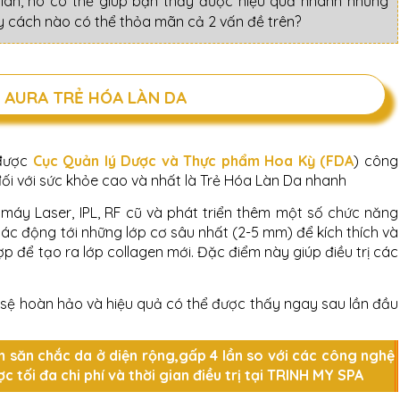
gian, nó có thể giúp bạn thấy được hiệu quả nhanh nhưng
ậy cách nào có thể thỏa
mãn cả 2 vấn đề trên?
 AURA TRẺ HÓA LÀN DA
 được
Cục Quản lý Dược và Thực phẩm Hoa Kỳ (FDA
) công
ối với sức khỏe cao và nhất là Trẻ Hóa Làn Da nhanh
 máy Laser, IPL, RF cũ và phát triển thêm một số chức năng
tác động tới những lớp cơ sâu nhất (2-5 mm) để kích thích và
hợp để tạo ra lớp collagen mới. Đặc điểm này giúp điều trị các
ảy sệ hoàn hảo và hiệu quả có thể được thấy ngay sau lần đầu
 săn chắc da ở diện rộng,
gấp 4 lần so với các công nghệ
 tối đa chi phí và thời gian điều trị tại
TRINH MY SPA