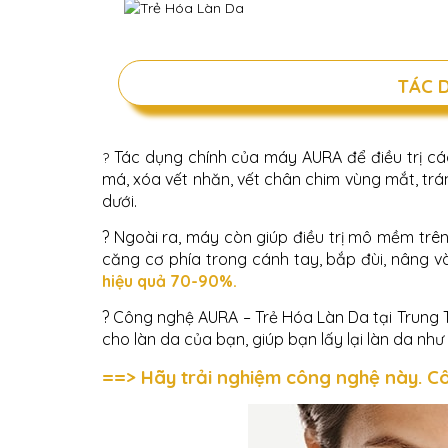
TÁC 
Tác dụng chính của máy AURA để điều trị c
?
má, xóa vết nhăn, vết chân chim vùng mắt, trán
dưới.
? Ngoài ra, máy còn giúp điều trị mô mềm trên 
căng cơ phía trong cánh tay, bắp đùi, nâng v
hiệu quả 70-90%.
? Công nghệ AURA – Trẻ Hóa Làn Da tại Trung T
cho làn da của bạn, giúp bạn lấy lại làn da nh
==> Hãy trải nghiệm công nghệ này. C