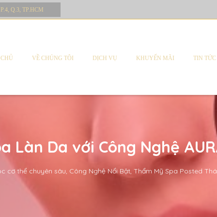
 P.4, Q.3, TP.HCM
 CHỦ
VỀ CHÚNG TÔI
DỊCH VỤ
KHUYẾN MÃI
TIN TỨC
óa Làn Da với Công Nghệ AURA
c cơ thể chuyên sâu
,
Công Nghệ Nổi Bật
,
Thẩm Mỹ Spa
Posted
Thá