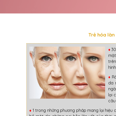
Trẻ hóa làn
♦
30 
mặt
trê
hình
♦
Rấ
da 
ngà
lại 
câu 
♦
1 trong những phương pháp mang lại hiệu qu