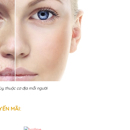
ùy thuộc cơ địa mỗi người
ẾN MÃI: