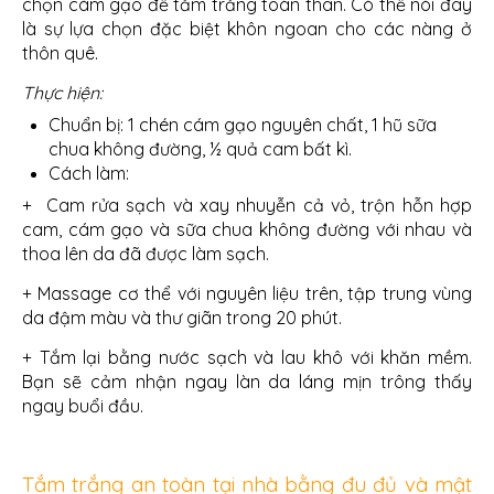
chọn cám gạo để tắm trắng toàn thân. Có thể nói đây
là sự lựa chọn đặc biệt khôn ngoan cho các nàng ở
thôn quê.
Thực hiện:
Chuẩn bị: 1 chén cám gạo nguyên chất, 1 hũ sữa
chua không đường, ½ quả cam bất kì.
Cách làm:
+ Cam rửa sạch và xay nhuyễn cả vỏ, trộn hỗn hợp
cam, cám gạo và sữa chua không đường với nhau và
thoa lên da đã được làm sạch.
+ Massage cơ thể với nguyên liệu trên, tập trung vùng
da đậm màu và thư giãn trong 20 phút.
+ Tắm lại bằng nước sạch và lau khô với khăn mềm.
Bạn sẽ cảm nhận ngay làn da láng mịn trông thấy
ngay buổi đầu.
Tắm trắng an toàn tại nhà bằng đu đủ và mật