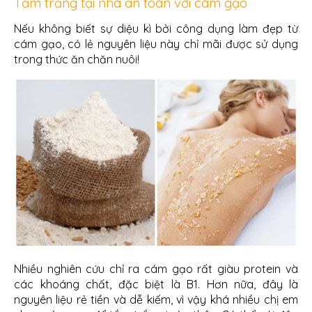
Tắm trắng tại nhà an toàn với cám gạo
Nếu không biết sự diệu kì bởi công dụng làm đẹp từ
cám gạo, có lẻ nguyên liệu này chỉ mãi được sử dụng
trong thức ăn chăn nuôi!
Nhiều nghiên cứu chỉ ra cám gạo rất giàu protein và
các khoáng chất, đặc biệt là B1. Hơn nữa, đây là
nguyên liệu rẻ tiền và dễ kiếm, vì vậy khá nhiều chị em