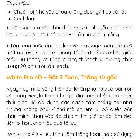
Thực hiện:
Chuẩn bị: 1 hũ sữa chua không đường/ 1 củ cà rốt
Cách làm:
+ Rửa sạch cà rốt, thái khúc và xay nhuyễn, cho thêm
sữa chua trộn đều để tạo nên hỗn hợp tắm trắng.
+ Tắm qua nước ấm, lau khô và massage toàn thân với
mặt nạ trên. Chà nhẹ nhàng để lấy đi tế bào chết, giúp
máu lưu thông và tăng cường thẩm thấu dưỡng chất
trong 20 phút rồi tắm sạch.
White Pro 4D
–
Bật 3 Tone, Trắng từ gốc
Ngày nay, nhịp sống hiện đại khiến phụ nữ quá bận rộn
với công việc, lo toan cho gia đình nên chẳng có nhiều
thời gian để áp dụng các cách
tắm trắng tại nhà
.
Nhưng không phải vì thế mà chị em lại bỏ quên bản
thân mình, thay vào đó chị em tìm giải pháp làm đẹp
tiện lợi hơn, cho hiệu quả tối ưu.
White Pro 4D – liệu trình tắm trắng hoàn hảo sử dụng