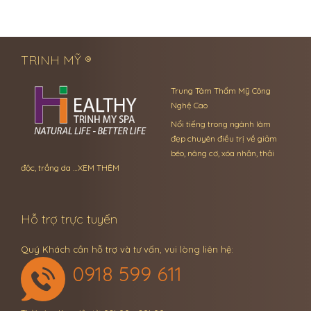
← Previous Post
Next Post →
TRINH MỸ ®
Trung Tâm Thẩm Mỹ Công
Nghệ Cao
Nổi tiếng trong ngành làm
đẹp chuyên điều trị về giảm
béo, nâng cơ, xóa nhăn, thải
độc, trắng da …
XEM THÊM
Hỗ trợ trực tuyến
Quý Khách cần hỗ trợ và tư vấn, vui lòng liên hệ:
0918 599 611