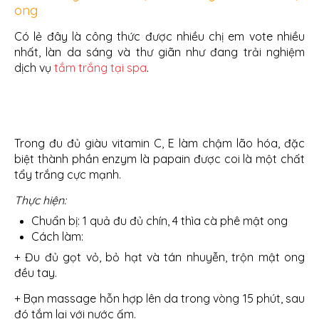
ong
Có lẻ đây là công thức được nhiều chị em vote nhiều
nhất, làn da sáng và thư giãn như đang trải nghiệm
dịch vụ
tắm trắng tại spa
.
Trong đu đủ giàu vitamin C, E làm chậm lão hóa, đặc
biệt thành phần enzym là papain được coi là một chất
tẩy trắng cực mạnh.
Thực hiện:
Chuẩn bị: 1 quả đu đủ chín, 4 thìa cà phê mật ong
Cách làm:
+ Đu đủ gọt vỏ, bỏ hạt và tán nhuyễn, trộn mật ong
đều tay.
+ Bạn massage hỗn hợp lên da trong vòng 15 phút, sau
đó tắm lại với nước ấm.