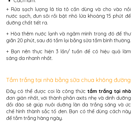
Cách làm:
+ Rửa sạch lượng lá tía tô cần dùng và cho vào nồi
nước sạch, đun sôi rồi bật nhỏ lửa khoảng 15 phút để
dưỡng chất tiết ra.
+ Hòa thêm nước lạnh và ngâm mình trong đó để thư
giãn 20 phút, sau đó tắm lại bằng sữa tắm bình thường.
+ Bạn nên thực hiện 3 lần/ tuần để có hiệu quả làm
sáng da nhanh nhất.
Tắm trắng tại nhà bằng sữa chua không đường
Đây có thể được coi là công thức
tắm trắng tại nhà
đơn giản nhất, với thành phần axits nhẹ và dinh dưỡng
dồi dào sẽ giúp nuôi dưỡng làn da trắng sáng và ức
chế hình thành sắc tố đen. Bạn có thể dùng cách này
để tắm trắng hàng ngày.