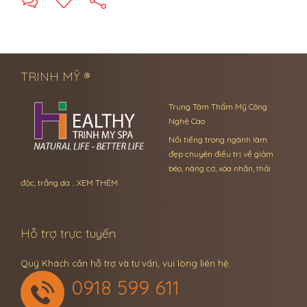
← Previous Post
Next Post →
TRINH MỸ ®
Trung Tâm Thẩm Mỹ Công
Nghệ Cao
Nổi tiếng trong ngành làm
đẹp chuyên điều trị về giảm
béo, nâng cơ, xóa nhăn, thải
độc, trắng da …
XEM THÊM
Hỗ trợ trực tuyến
Quý Khách cần hỗ trợ và tư vấn, vui lòng liên hệ:
0918 599 611