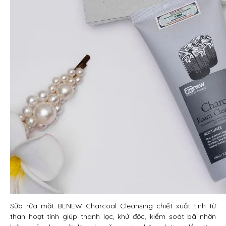
Sữa rửa mặt BENEW Charcoal Cleansing chiết xuất tinh từ
than hoạt tính giúp thanh lọc, khử độc, kiểm soát bã nhờn