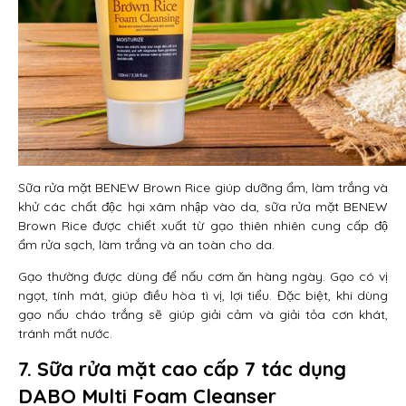
Sữa rửa mặt BENEW Brown Rice giúp dưỡng ẩm, làm trắng và
khử các chất độc hại xâm nhập vào da, sữa rửa mặt BENEW
Brown Rice được chiết xuất từ gạo thiên nhiên cung cấp độ
ẩm rửa sạch, làm trắng và an toàn cho da.
Gạo thường được dùng để nấu cơm ăn hàng ngày. Gạo có vị
ngọt, tính mát, giúp điều hòa tì vị, lợi tiểu. Đặc biệt, khi dùng
gạo nấu cháo trắng sẽ giúp giải cảm và giải tỏa cơn khát,
tránh mất nước.
7. Sữa rửa mặt cao cấp 7 tác dụng
DABO Multi Foam Cleanser