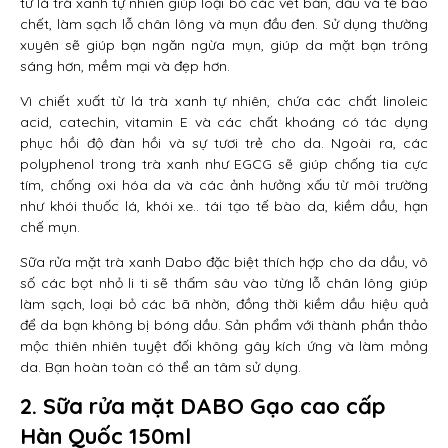
từ lá trà xanh tự nhiên giúp loại bỏ các vết bẩn, dầu và tế bào
chết, làm sạch lỗ chân lông và mụn đầu đen. Sử dụng thường
xuyên sẽ giúp bạn ngăn ngừa mụn, giúp da mặt bạn trông
sáng hơn, mềm mại và đẹp hơn.
Vì chiết xuất từ lá trà xanh tự nhiên, chứa các chất linoleic
acid, catechin, vitamin E và các chất khoáng có tác dụng
phục hồi độ đàn hồi và sự tươi trẻ cho da. Ngoài ra, các
polyphenol trong trà xanh như EGCG sẽ giúp chống tia cực
tím, chống oxi hóa da và các ảnh hưởng xấu từ môi trường
như khói thuốc lá, khói xe.. tái tạo tế bào da, kiềm dầu, hạn
chế mụn.
Sữa rửa mặt trà xanh Dabo đặc biệt thích hợp cho da dầu, vô
số các bọt nhỏ li ti sẽ thấm sâu vào từng lỗ chân lông giúp
làm sạch, loại bỏ các bã nhờn, đồng thời kiềm dầu hiệu quả
để da bạn không bị bóng dầu. Sản phẩm với thành phần thảo
mộc thiên nhiên tuyệt đối không gây kích ứng và làm mỏng
da. Bạn hoàn toàn có thể an tâm sử dụng.
2.
Sữa rửa mặt DABO Gạo cao cấp
Hàn Quốc 150ml