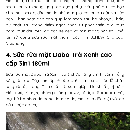
hiệu quả, cho một làn da căng mịn không bóng dầu, làm
sạch sâu và không gây tác dụng phụ. Sản phẩm thích hợp
cho mọi loại da, đặc biệt là những người có làn da dầu và hỗn
hợp. Than hoạt tính còn giúp làm sạch sâu bã nhờn,bụi bẩn,
dư chất sau trang điểm ngăn chặn sự phát triển của mụn
cám, mụn đầu đen, da bạn sẽ đẹp và mịn màng hơn sau mỗi
lần sử dụng sữa rửa mặt than hoạt tính BENEW Charcoal
Cleansing.
4. Sữa rửa mặt Dabo Trà Xanh cao
cấp 3in1 180ml
Sữa rửa mặt Dabo Trà Xanh có 3 chức năng chính: Làm trắng
sáng làn da; Tẩy nhẹ lớp tế bào chết; Làm sạch sâu lỗ chân
lông và tẩy trang. Tinh chất trà xanh giúp diệt khuẩn, trị nám
hiệu quả, trị mụn, phòng chống tia UV, tái tạo tế bào da mới,
loại bỏ bã nhờn dễ dàng, làm se da, hiệu quả đặc biệt với da
dầu hoặc da mụn.