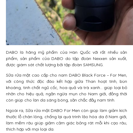
DABO là hãng mỹ phẩm của Hàn Quốc với rất nhiều sản
phẩm, sản phẩm của DABO do tập đoàn Nexxen sản xuất,
được giám sát chất lượng bởi tập đoàn SAMSUNG.
Sữa rửa mặt cao cấp cho nam DABO Black Force – For Men,
với công thức độc đáo kết hợp giữa Than hoạt tính, bùn
khoáng, tinh chất ngũ cốc, hoa quả và trà xanh… giúp loại bỏ
nhờn cho hiệu quả, ngăn ngừa mụn cho Nam giới, đồng thời
còn giúp cho làn da sáng bóng, săn chắc đầy nam tính.
Ngoài ra, Sữa rửa mặt DABO For Men còn giúp làm giảm kích
thước lỗ chân lông, chống lại quá trình lão hóa da ở Nam giới,
làm mềm râu giúp giảm cảm giác bỏng rát mỗi khi cạo râu,
thích hợp với mọi loại da.