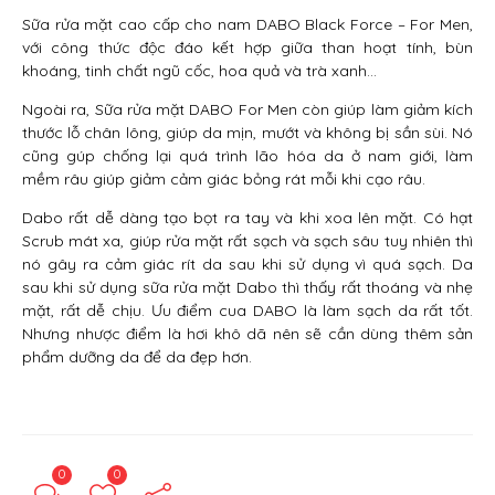
Sữa rửa mặt cao cấp cho nam DABO Black Force – For Men,
với công thức độc đáo kết hợp giữa than hoạt tính, bùn
khoáng, tinh chất ngũ cốc, hoa quả và trà xanh…
Ngoài ra, Sữa rửa mặt DABO For Men còn giúp làm giảm kích
thước lỗ chân lông, giúp da mịn, mướt và không bị sần sùi. Nó
cũng gúp chống lại quá trình lão hóa da ở nam giới, làm
mềm râu giúp giảm cảm giác bỏng rát mỗi khi cạo râu.
Dabo rất dễ dàng tạo bọt ra tay và khi xoa lên mặt. Có hạt
Scrub mát xa, giúp rửa mặt rất sạch và sạch sâu tuy nhiên thì
nó gây ra cảm giác rít da sau khi sử dụng vì quá sạch. Da
sau khi sử dụng sữa rửa mặt Dabo thì thấy rất thoáng và nhẹ
mặt, rất dễ chịu. Ưu điểm cua DABO là làm sạch da rất tốt.
Nhưng nhược điểm là hơi khô dã nên sẽ cần dùng thêm sản
phẩm dưỡng da để da đẹp hơn.
0
0