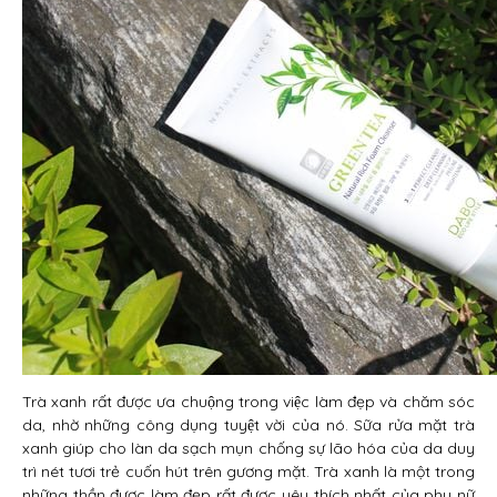
Trà xanh rất được ưa chuộng trong việc làm đẹp và chăm sóc
da, nhờ những công dụng tuyệt vời của nó. Sữa rửa mặt trà
xanh giúp cho làn da sạch mụn chống sự lão hóa của da duy
trì nét tươi trẻ cuốn hút trên gương mặt. Trà xanh là một trong
những thần được làm đẹp rất được yêu thích nhất của phụ nữ