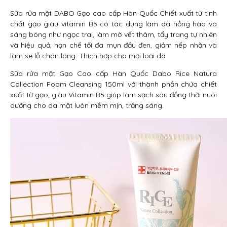
Sữa rửa mặt DABO Gạo cao cấp Hàn Quốc Chiết xuất từ tinh
chất gạo giàu vitamin B5 có tác dụng làm da hồng hào và
sáng bóng như ngọc trai, làm mờ vết thâm, tẩy trang tự nhiên
và hiệu quả, hạn chế tối đa mụn đầu đen, giảm nếp nhăn và
làm se lỗ chân lông. Thích hợp cho mọi loại da
Sữa rửa mặt Gạo Cao cấp Hàn Quốc Dabo Rice Natura
Collection Foam Cleansing 150ml với thành phần chứa chiết
xuất từ gạo, giàu Vitamin B5 giúp làm sạch sâu đồng thời nuôi
dưỡng cho da mặt luôn mềm mịn, trắng sáng.