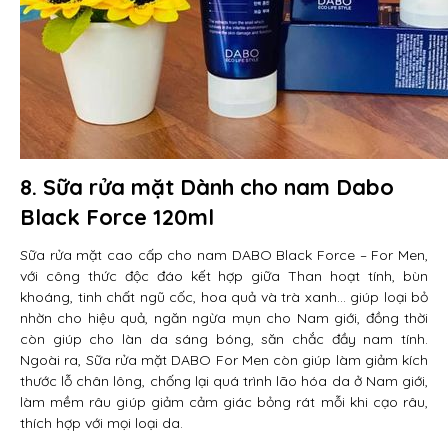
8.
Sữa rửa mặt Dành cho nam Dabo
Black Force 120ml
Sữa rửa mặt cao cấp cho nam DABO Black Force – For Men,
với công thức độc đáo kết hợp giữa Than hoạt tính, bùn
khoáng, tinh chất ngũ cốc, hoa quả và trà xanh… giúp loại bỏ
nhờn cho hiệu quả, ngăn ngừa mụn cho Nam giới, đồng thời
còn giúp cho làn da sáng bóng, săn chắc đầy nam tính.
Ngoài ra, Sữa rửa mặt DABO For Men còn giúp làm giảm kích
thước lỗ chân lông, chống lại quá trình lão hóa da ở Nam giới,
làm mềm râu giúp giảm cảm giác bỏng rát mỗi khi cạo râu,
thích hợp với mọi loại da.