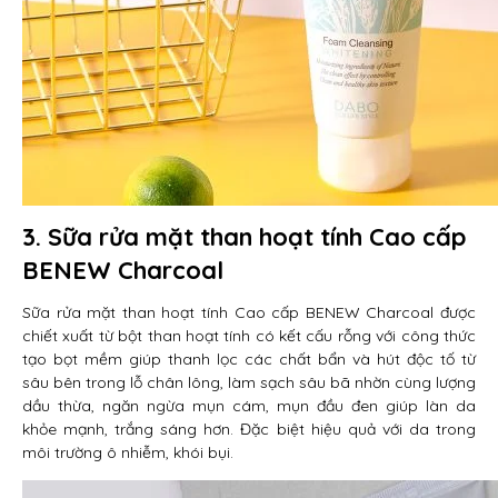
3. Sữa rửa mặt than hoạt tính Cao cấp
BENEW Charcoal
Sữa rửa mặt than hoạt tính Cao cấp BENEW Charcoal được
chiết xuất từ bột than hoạt tính có kết cấu rỗng với công thức
tạo bọt mềm giúp thanh lọc các chất bẩn và hút độc tố từ
sâu bên trong lỗ chân lông, làm sạch sâu bã nhờn cùng lượng
dầu thừa, ngăn ngừa mụn cám, mụn đầu đen giúp làn da
khỏe mạnh, trắng sáng hơn. Đặc biệt hiệu quả với da trong
môi trường ô nhiễm, khói bụi.