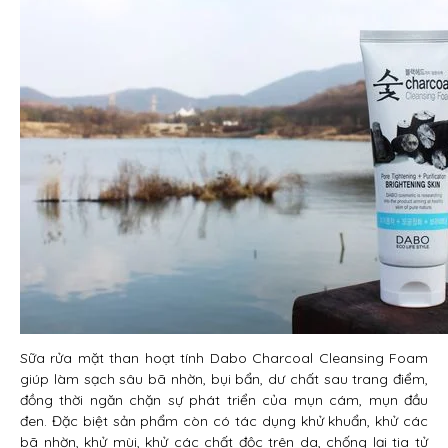
Sữa rửa mặt than hoạt tính Dabo Charcoal Cleansing Foam
giúp làm sạch sâu bã nhờn, bụi bẩn, dư chất sau trang điểm,
đồng thời ngăn chặn sự phát triển của mụn cám, mụn đầu
đen. Đặc biệt sản phẩm còn có tác dụng khử khuẩn, khử các
bã nhờn, khử mùi, khử các chất độc trên da, chống lại tia tử