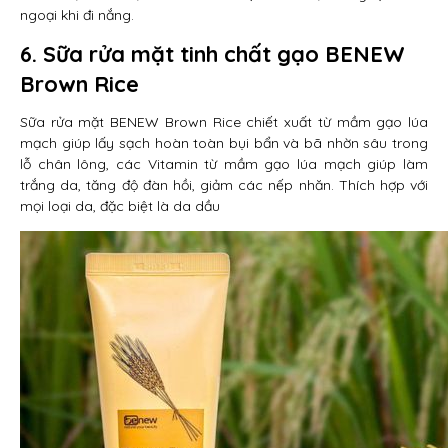
ngoại khi đi nắng.
6. Sữa rửa mặt tinh chất gạo BENEW
Brown Rice
Sữa rửa mặt BENEW Brown Rice chiết xuất từ mầm gạo lúa
mạch giúp lấy sạch hoàn toàn bụi bẩn và bã nhờn sâu trong
lỗ chân lông, các Vitamin từ mầm gạo lúa mạch giúp làm
trắng da, tăng độ đàn hồi, giảm các nếp nhăn. Thích hợp với
mọi loại da, đặc biệt là da dầu