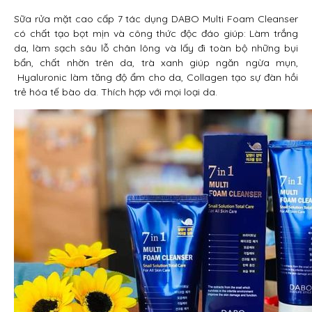
Sữa rửa mặt cao cấp 7 tác dụng DABO Multi Foam Cleanser
có chất tạo bọt mịn và công thức độc đáo giúp: Làm trắng
da, làm sạch sâu lỗ chân lông và lấy đi toàn bộ những bụi
bẩn, chất nhờn trên da, trà xanh giúp ngăn ngừa mụn,
Hyaluronic làm tăng độ ẩm cho da, Collagen tạo sự đàn hồi
trẻ hóa tế bào da. Thích hợp với mọi loại da.