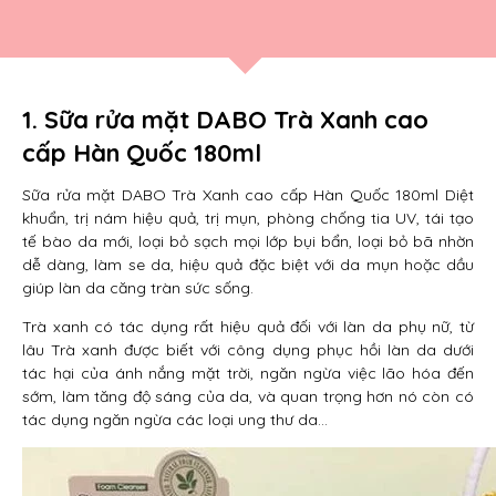
1. Sữa rửa mặt DABO Trà Xanh cao
cấp Hàn Quốc 180ml
Sữa rửa mặt DABO Trà Xanh cao cấp Hàn Quốc 180ml Diệt
khuẩn, trị nám hiệu quả, trị mụn, phòng chống tia UV, tái tạo
tế bào da mới, loại bỏ sạch mọi lớp bụi bẩn, loại bỏ bã nhờn
dễ dàng, làm se da, hiệu quả đặc biệt với da mụn hoặc dầu
giúp làn da căng tràn sức sống.
Trà xanh có tác dụng rất hiệu quả đối với làn da phụ nữ, từ
lâu Trà xanh được biết với công dụng phục hồi làn da dưới
tác hại của ánh nắng mặt trời, ngăn ngừa việc lão hóa đến
sớm, làm tăng độ sáng của da, và quan trọng hơn nó còn có
tác dụng ngăn ngừa các loại ung thư da…