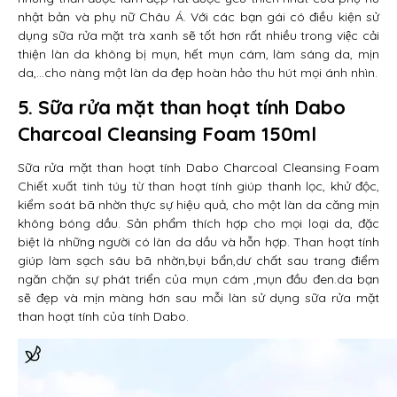
nhật bản và phụ nữ Châu Á. Với các bạn gái có điều kiện sử
dụng sữa rửa mặt trà xanh sẽ tốt hơn rất nhiều trong việc cải
thiện làn da không bị mụn, hết mụn cám, làm sáng da, mịn
da,…cho nàng một làn da đẹp hoàn hảo thu hút mọi ánh nhìn.
5. Sữa rửa mặt than hoạt tính Dabo
Charcoal Cleansing Foam 150ml
Sữa rửa mặt than hoạt tính Dabo Charcoal Cleansing Foam
Chiết xuất tinh túy từ than hoạt tính giúp thanh lọc, khử độc,
kiểm soát bã nhờn thực sự hiệu quả, cho một làn da căng mịn
không bóng dầu. Sản phẩm thích hợp cho mọi loại da, đặc
biệt là những người có làn da dầu và hỗn hợp. Than hoạt tính
giúp làm sạch sâu bã nhờn,bụi bẩn,dư chất sau trang điểm
ngăn chặn sự phát triển của mụn cám ,mụn đầu đen.da bạn
sẽ đẹp và mịn màng hơn sau mỗi làn sử dụng sữa rửa mặt
than hoạt tính của tính Dabo.