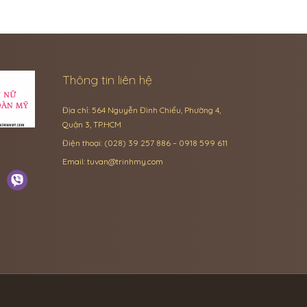
Thông tin liên hệ
Địa chỉ: 564 Nguyễn Đình Chiểu, Phường 4,
Quận 3, TP.HCM
Điện thoại: (028) 39 257 886 – 0918 599 611
Email:
tuvan@trinhmy.com