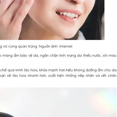
 vô cùng quan trọng. Nguồn ảnh: Internet
 màng ẩm bảo vệ da, ngăn chặn tình trạng da thiếu nước, xỉn màu
n chế quá trình lão hóa, khỏe mạnh hơn.Nếu không dưỡng ẩm cho da
n sẽ lão hóa nhanh hơn, xuất hiện những nếp nhăn và vết chân