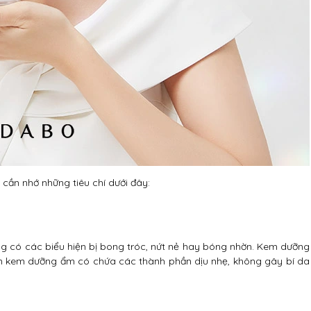
cần nhớ những tiêu chí dưới đây:
g có các biểu hiện bị bong tróc, nứt nẻ hay bóng nhờn. Kem dưỡng
họn kem dưỡng ẩm có chứa các thành phần dịu nhẹ, không gây bí da