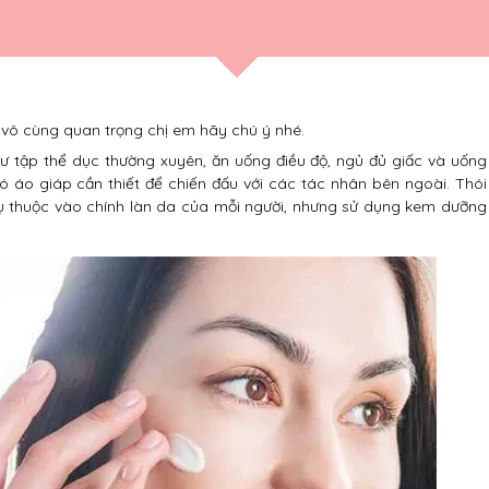
vô cùng quan trọng chị em hãy chú ý nhé.
ư tập thể dục thường xuyên, ăn uống điều độ, ngủ đủ giấc và uống
 áo giáp cần thiết để chiến đấu với các tác nhân bên ngoài. Thói
 thuộc vào chính làn da của mỗi người, nhưng sử dụng kem dưỡng