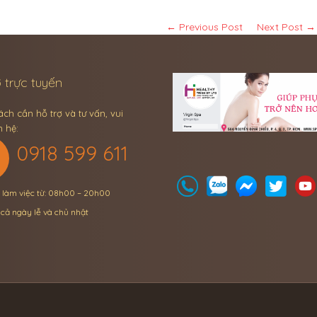
← Previous Post
Next Post →
 trực tuyến
ch cần hỗ trợ và tư vấn, vui
n hệ:
0918 599 611
n làm việc từ: 08h00 – 20h00
 cả ngày lễ và chủ nhật