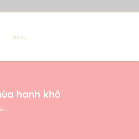
LIÊN HỆ
mùa hanh khô
hiều