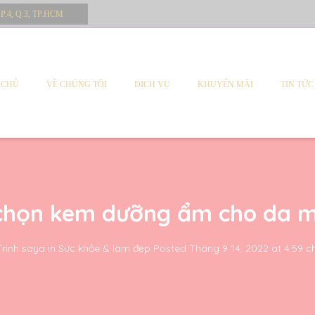
 P.4, Q.3, TP.HCM
 CHỦ
VỀ CHÚNG TÔI
DỊCH VỤ
KHUYẾN MÃI
TIN TỨC
a chọn kem dưỡng ẩm cho da 
Trinh saya
in
Sức khỏe & làm đẹp
Posted
Tháng 9 14, 2022 at 4:59 c