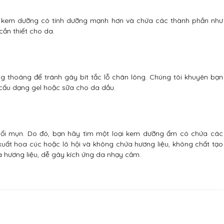
ại kem dưỡng có tính dưỡng mạnh hơn và chứa các thành phần như
cần thiết cho da.
 thoáng để tránh gây bít tắc lỗ chân lông. Chúng tôi khuyên bạn
cấu dạng gel hoặc sữa cho da dầu.
nổi mụn. Do đó, bạn hãy tìm một loại kem dưỡng ẩm có chứa các
 xuất hoa cúc hoặc lô hội và không chứa hương liệu, không chất tạo
 hương liệu, dễ gây kích ứng da nhạy cảm.