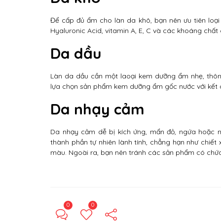
Để cấp đủ ẩm cho làn da khô, bạn nên ưu tiên lo
Hyaluronic Acid, vitamin A, E, C và các khoáng chất 
Da dầu
Làn da dầu cần một laoại kem dưỡng ẩm nhẹ, thông
lựa chọn sản phẩm kem dưỡng ẩm gốc nước với kết 
Da nhạy cảm
Da nhạy cảm dễ bị kích ứng, mẩn đỏ, ngứa hoặc 
thành phần tự nhiên lành tính, chẳng hạn như chiết
màu. Ngoài ra, bạn nên tránh các sản phẩm có chứa
0
0