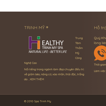
TRINH MỸ ®
Hỗ trợ
Quý Khá
Trung
lòng liê
Tâm
Thẩm
Mỹ
Công
Nghệ Cao
Thời gia
Nổi tiếng trong ngành làm đẹp chuyên điều trị
Làm việc
về giảm béo, nâng cơ, xóa nhăn, thải độc, trắng
da …
XEM THÊM
© 2010 Spa Trinh My