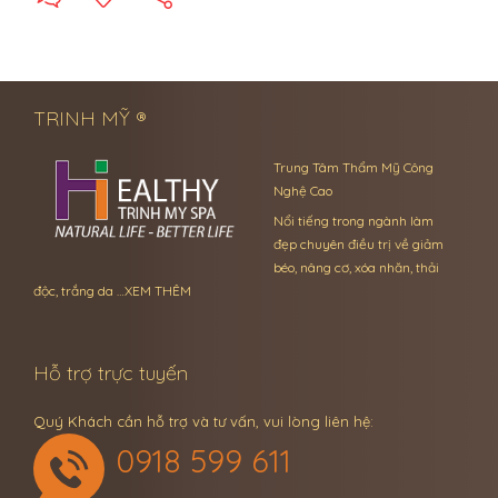
← Previous Post
Next Post →
TRINH MỸ ®
Trung Tâm Thẩm Mỹ Công
Nghệ Cao
Nổi tiếng trong ngành làm
đẹp chuyên điều trị về giảm
béo, nâng cơ, xóa nhăn, thải
độc, trắng da …
XEM THÊM
Hỗ trợ trực tuyến
Quý Khách cần hỗ trợ và tư vấn, vui lòng liên hệ:
0918 599 611