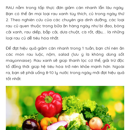
RAU nằm trong tốp thực đơn giảm cân nhanh lẫn lâu ngày.
Bạn có thể ăn mọi loại rau xanh tùy thích, củ trong ngày thứ
2. Theo nghiên cứu của các chuyên gia dinh dưỡng, các loại
rau củ quen thuộc trong bữa ăn hàng ngày như bí đao, bông
cải xanh, rau diếp, bắp cải, dưa chuột, cà rốt, đậu,… là những
loại rau củ dễ tiêu hóa nhất.
Để đạt hiệu quả giảm cân nhanh trong 1 tuần, bạn chỉ nên ăn
các món rau luộc, nộm, salad (lưu ý là không dùng sốt
mayonnaise). Rau xanh sẽ giúp thanh lọc cơ thể, giải trừ độc
tố đồng thời giúp hệ tiêu hóa trở nên khỏe mạnh hơn. Ngoài
ra, bạn sẽ phải uống 8-10 ly nước trong ngày mới đạt hiệu quả
tốt nhất.