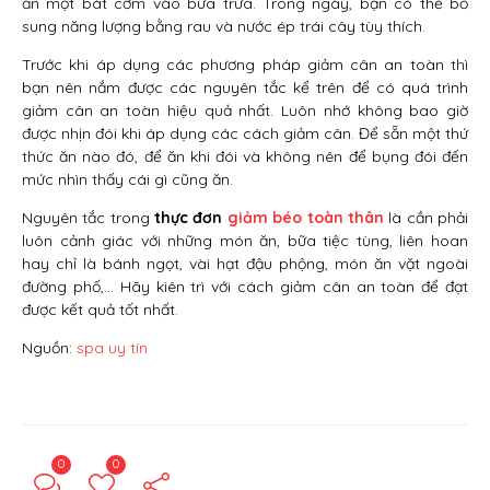
ăn một bát cơm vào bữa trưa. Trong ngày, bạn có thể bổ
sung năng lượng bằng rau và nước ép trái cây tùy thích.
Trước khi áp dụng các phương pháp giảm cân an toàn thì
bạn nên nắm được các nguyên tắc kể trên để có quá trình
giảm cân an toàn hiệu quả nhất. Luôn nhớ không bao giờ
được nhịn đói khi áp dụng các cách giảm cân. Để sẵn một thứ
thức ăn nào đó, để ăn khi đói và không nên để bụng đói đến
mức nhìn thấy cái gì cũng ăn.
Nguyên tắc trong
thực đơn
giảm béo toàn thân
là cần phải
luôn cảnh giác với những món ăn, bữa tiệc tùng, liên hoan
hay chỉ là bánh ngọt, vài hạt đậu phộng, món ăn vặt ngoài
đường phố,… Hãy kiên trì với cách giảm cân an toàn để đạt
được kết quả tốt nhất.
Nguồn:
spa uy tín
0
0