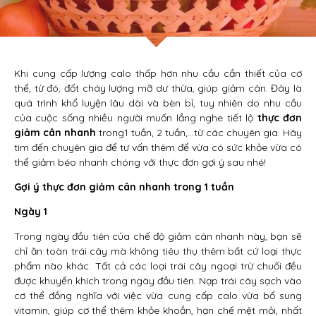
Khi cung cấp lượng calo thấp hơn nhu cầu cần thiết của cơ
thể, từ đó, đốt cháy lượng mỡ dư thừa, giúp giảm cân. Đây là
quá trình khổ luyện lâu dài và bèn bỉ, tuy nhiên do nhu cầu
của cuộc sống nhiều người muốn lắng nghe tiết lộ
thực đơn
giảm cân nhanh
trong1 tuần, 2 tuần,…từ các chuyên gia. Hãy
tìm đến chuyên gia để tư vấn thêm để vừa có sức khỏe vừa có
thể giảm béo nhanh chóng với thực đơn gợi ý sau nhé!
Gợi ý thực đơn giảm cân nhanh trong 1 tuần
Ngày 1
Trong ngày đầu tiên của chế độ giảm cân nhanh này, bạn sẽ
chỉ ăn toàn trái cây mà không tiêu thụ thêm bất cứ loại thực
phẩm nào khác. Tất cả các loại trái cây ngoại trừ chuối đều
được khuyến khích trong ngày đầu tiên. Nạp trái cây sạch vào
cơ thể đồng nghĩa với việc vừa cung cấp calo vừa bổ sung
vitamin, giúp cơ thể thêm khỏe khoắn, hạn chế mệt mỏi, nhất