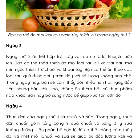
Bạn có thể ăn mọi loại rau xanh tùy thích, củ trong ngày thứ 2
Ngày 3
Ngày thứ 3, ăn kết hợp trái cây và rau củ là lời khuyên hữu
ích. Bạn có thể thỏa thích ăn mọi loại rau củ và trái cây mà
mình yêu thích, trừ chuối và khoai tây. Bạn có thể ăn theo các
loại rau quả được gợi ý trên đây với số lượng không hạn chế.
Trong ngày này, bạn sẽ cảm thấy đói nhiều hơn hai ngày đầu
tiên, nhưng hãy chịu khó, không ăn thêm bất cứ thực phẩm
nào khác. Bạn hãy bổ sung nước để giúp xua tan cơn đói.
Ngày 4
Thực đơn của ngày thứ 4 là chuối và sữa. Trong ngày, thực
đơn chuẩn gồm tổng cộng 8 quả chuối và uống 3 ly sữa
không đường. Hãy phân bổ hợp lý để cơ thể không cảm thấy
đói và mệt mỏi. Chuối và sữa sẽ giúp bù đắp lượng kali và