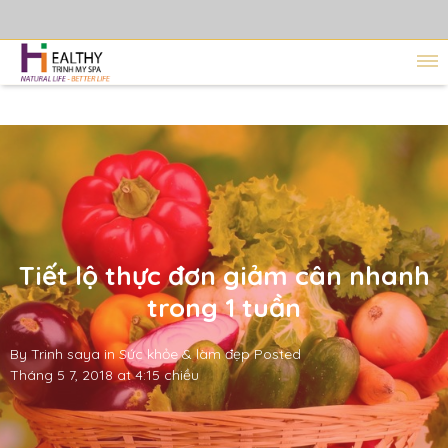
Tiết lộ thực đơn giảm cân nhanh
trong 1 tuần
By
Trinh saya
in
Sức khỏe & làm đẹp
Posted
Tháng 5 7, 2018 at 4:15 chiều