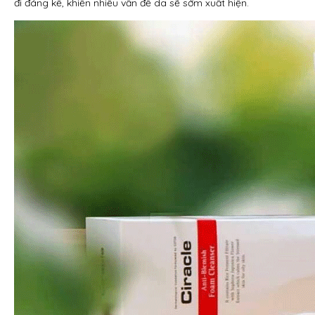
đi đáng kể, khiến nhiều vấn đề da sẽ sớm xuất hiện.