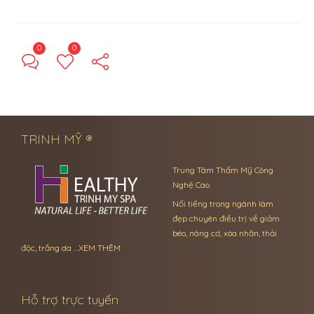
0
0
← Previous Post
Next Post →
TRINH MỸ ®
Trung Tâm Thẩm Mỹ Công
Nghệ Cao
Nổi tiếng trong ngành làm
đẹp chuyên điều trị về giảm
béo, nâng cơ, xóa nhăn, thải
độc, trắng da …
XEM THÊM
Hỗ trợ trực tuyến