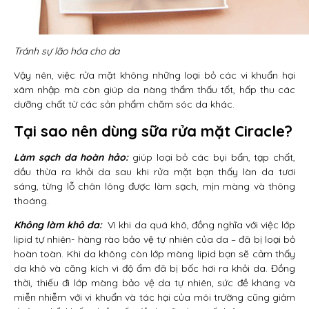
Tránh sự lão hóa cho da
Vậy nên, việc rửa mặt không những loại bỏ các vi khuẩn hại
xâm nhập mà còn giúp da nàng thẩm thấu tốt, hấp thu các
dưỡng chất từ các sản phẩm chăm sóc da khác.
Tại sao nên dùng sữa rửa mặt Ciracle?
Làm sạch da hoàn hảo:
giúp loại bỏ các bụi bẩn, tạp chất,
dầu thừa ra khỏi da sau khi rửa mặt bạn thấy làn da tươi
sáng, từng lỗ chân lông được làm sạch, mịn màng và thông
thoáng.
Không làm khô da:
Vì khi da quá khô, đồng nghĩa với việc lớp
lipid tự nhiên- hàng rào bảo vệ tự nhiên của da – đã bị loại bỏ
hoàn toàn. Khi da không còn lớp màng lipid bạn sẽ cảm thấy
da khô và căng kích vì độ ẩm đã bị bốc hơi ra khỏi da. Đồng
thời, thiếu đi lớp màng bảo vệ da tự nhiên, sức đề kháng và
miễn nhiễm với vi khuẩn và tác hại của môi trường cũng giảm