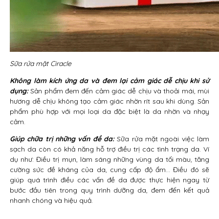
Sữa rửa mặt Ciracle
Không làm kích ứng da và đem lại cảm giác dễ chịu khi sử
dụng:
Sản phẩm đem đến cảm giác dễ chịu và thoải mái, mùi
hương dễ chịu không tạo cảm giác nhờn rít sau khi dùng. Sản
phẩm phù hợp với mọi loại da đặc biệt là da nhờn và nhạy
cảm.
Giúp chữa trị những vấn đề da:
Sữa rửa mặt ngoài việc làm
sạch da còn có khả năng hỗ trợ điều trị các tình trạng da. Ví
dụ như: Điều trị mụn, làm sáng những vùng da tối màu, tăng
cường sức đề kháng của da, cung cấp độ ẩm… Điều đó sẽ
giúp quá trình điều các vấn đề da được thực hiện ngay từ
bước đầu tiên trong quy trình dưỡng da, đem đến kết quả
nhanh chóng và hiệu quả.