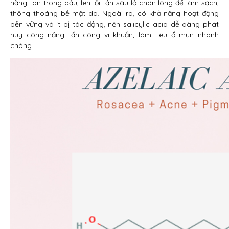
năng tan trong dầu, len lỏi tận sâu lỗ chân lông để làm sạch,
thông thoáng bề mặt da. Ngoài ra, có khả năng hoạt động
bền vững và ít bị tác động, nên salicylic acid dễ dàng phát
huy công năng tấn công vi khuẩn, làm tiêu ổ mụn nhanh
chóng.