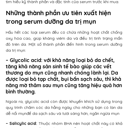
tìm hiểu kỹ thành phần và đặc tính của serum trước khi mua.
Những thành phần ưu tiên xuất hiện
trong serum dưỡng da trị mụn
Hầu hết các loại serum đều có chứa những hoạt chất chống
oxy hóa cao, giúp kháng viêm da và điều trị tình trạng mẩn
đỏ trên da. Một số thành phần điển hình trong serum dưỡng
da trị mụn:
– Glycolic acid:
với khả năng loại bỏ da chết,
tăng khả năng sản sinh tế bào giúp các vết
thương do mụn cũng nhanh chóng lành lại. Da
được loại bỏ tạp chất, bụi bẩn sạch sâu, thì khả
năng mờ thâm sau mụn cũng tăng hiệu quả hơn
bình thường.
Ngoài ra, glycolic acid còn được khuyến khích sử dụng trong
quy trình chăm sóc da hằng ngày cho những bạn có làn da
dễ nổi mụnđể da sạch sâu và tươi sáng hơn, ngăn ngừa mụn
– Salicylic acid:
Thuộc nhóm BHA nên hoạt chất này có khả