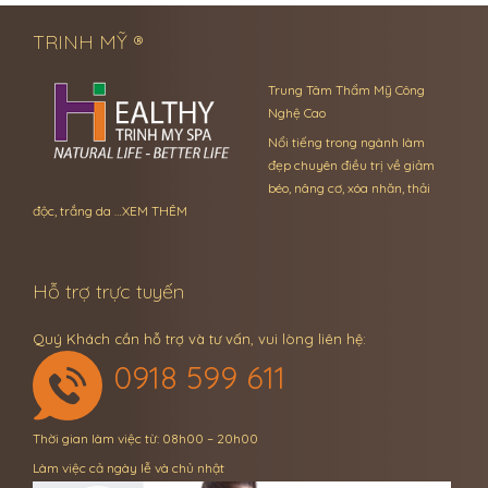
TRINH MỸ ®
Trung Tâm Thẩm Mỹ Công
Nghệ Cao
Nổi tiếng trong ngành làm
đẹp chuyên điều trị về giảm
béo, nâng cơ, xóa nhăn, thải
độc, trắng da …
XEM THÊM
Hỗ trợ trực tuyến
Quý Khách cần hỗ trợ và tư vấn, vui lòng liên hệ:
0918 599 611
Thời gian làm việc từ: 08h00 – 20h00
Làm việc cả ngày lễ và chủ nhật