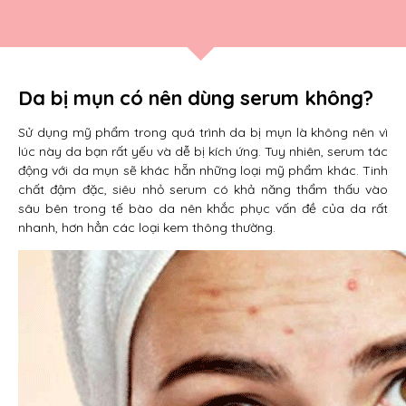
Da bị mụn có nên dùng serum không?
Sử dụng mỹ phẩm trong quá trình da bị mụn là không nên vì
lúc này da bạn rất yếu và dễ bị kích ứng. Tuy nhiên, serum tác
động với da mụn sẽ khác hẵn những loại mỹ phẩm khác. Tinh
chất đậm đặc, siêu nhỏ serum có khả năng thẩm thấu vào
sâu bên trong tế bào da nên khắc phục vấn đề của da rất
nhanh, hơn hẳn các loại kem thông thường.