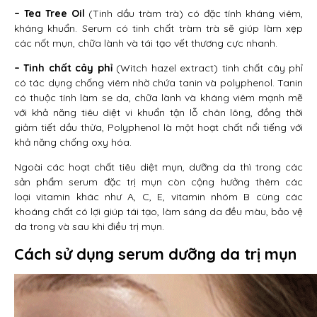
– Tea Tree Oil
(Tinh dầu tràm trà) có đặc tính kháng viêm,
kháng khuẩn. Serum có tinh chất tràm trà sẽ giúp làm xẹp
các nốt mụn, chữa lành và tái tạo vết thương cực nhanh.
– Tinh chất cây phỉ
(Witch hazel extract) tinh chất cây phỉ
có tác dụng chống viêm nhờ chứa tanin và polyphenol. Tanin
có thuộc tính làm se da, chữa lành và kháng viêm mạnh mẽ
với khả năng tiêu diệt vi khuẩn tận lỗ chân lông, đồng thời
giảm tiết dầu thừa, Polyphenol là một hoạt chất nổi tiếng với
khả năng chống oxy hóa.
Ngoài các hoạt chất tiêu diệt mụn, dưỡng da thì trong các
sản phẩm serum đặc trị mụn còn cộng hưởng thêm các
loại vitamin khác như A, C, E, vitamin nhóm B cùng các
khoáng chất có lợi giúp tái tạo, làm sáng da đều màu, bảo vệ
da trong và sau khi điều trị mụn.
Cách sử dụng serum dưỡng da trị mụn