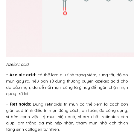
Azelaic acid
– Azelaic acid:
có thể làm dịu tình trạng viêm, sưng tấy đỏ do
mụn gây ra, nếu bạn sử dụng thường xuyên azelaic acid cho
da dầu mụn, da dễ nổi mụn, cũng là ý hay để ngăn chặn mụn
quay trở lại.
– Retinoids:
Dùng retinoids trị mụn có thể xem là cách đơn
giản quá trình điều trị mụn đúng cách, an toàn, đa công dụng,
vì bên cạnh việc trị mụn hiệu quả, nhóm chất retinoids còn
giúp làm trắng da mờ nếp nhăn, thâm mụn nhờ kích thích
tăng sinh collagen tự nhiên.