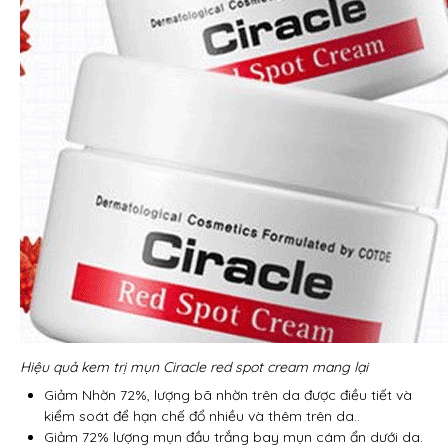
Hiệu quả kem trị mụn Ciracle red spot cream mang lại
Giảm Nhờn 72%, lượng bã nhờn trên da được điều tiết và
kiểm soát để hạn chế đổ nhiều và thêm trên da..
Giảm 72% lượng mụn đầu trắng bay mụn cám ẩn dưới da.