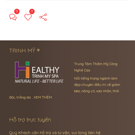
0
0
← Previous Post
Next Post →
TRINH MỸ ®
Trung Tâm Thẩm Mỹ Công
Nghệ Cao
Nổi tiếng trong ngành làm
đẹp chuyên điều trị về giảm
béo, nâng cơ, xóa nhăn, thải
độc, trắng da …
XEM THÊM
Hỗ trợ trực tuyến
Quý Khách cần hỗ trợ và tư vấn, vui lòng liên hệ: