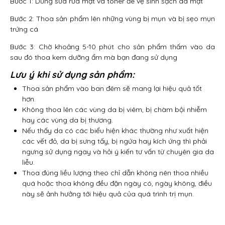
Bước 1: Dùng sữa rửa mặt và toner đê vệ sinh sạch da mặt
Bước 2: Thoa sản phẩm lên những vùng bị mụn và bị sẹo mụn
trứng cá
Bước 3: Chờ khoảng 5-10 phút cho sản phẩm thấm vào da
sau đó thoa kem dưỡng ẩm mà bạn đang sử dụng
Lưu ý khi sử dụng sản phẩm:
Thoa sản phẩm vào ban đêm sẽ mang lại hiệu quả tốt
hơn.
Không thoa lên các vùng da bị viêm, bị chàm bội nhiễm
hay các vùng da bị thương.
Nếu thấy da có các biểu hiện khác thường như xuất hiện
các vết đỏ, da bị sưng tấy, bị ngứa hay kích ứng thì phải
ngưng sử dụng ngay và hỏi ý kiến tư vấn từ chuyên gia da
liễu.
Thoa đúng liều lượng theo chỉ dẫn không nên thoa nhiều
quá hoặc thoa không đều đặn ngày có, ngày không, điều
này sẽ ảnh hưởng tới hiệu quả của quá trình trị mụn.