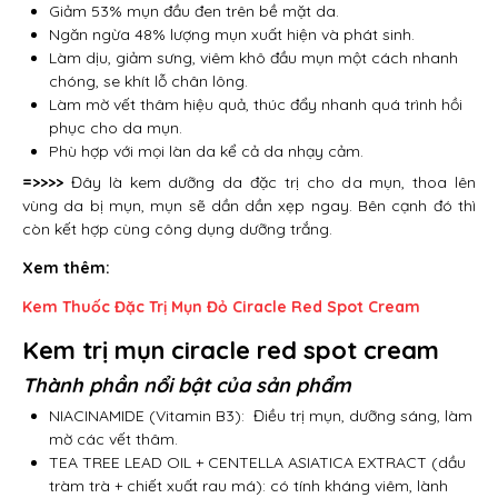
Giảm 53% mụn đầu đen trên bề mặt da.
Ngăn ngừa 48% lượng mụn xuất hiện và phát sinh.
Làm dịu, giảm sưng, viêm khô đầu mụn một cách nhanh
chóng, se khít lỗ chân lông.
Làm mờ vết thâm hiệu quả, thúc đẩy nhanh quá trình hồi
phục cho da mụn.
Phù hợp với mọi làn da kể cả da nhạy cảm.
=>>>>
Đây là kem dưỡng da đặc trị cho da mụn, thoa lên
vùng da bị mụn, mụn sẽ dần dần xẹp ngay. Bên cạnh đó thì
còn kết hợp cùng công dụng dưỡng trắng.
Xem thêm:
Kem Thuốc Đặc Trị Mụn Đỏ Ciracle Red Spot Cream
Kem trị mụn ciracle red spot cream
Thành phần nổi bật của sản phẩm
NIACINAMIDE (Vitamin B3): Điều trị mụn, dưỡng sáng, làm
mờ các vết thâm.
TEA TREE LEAD OIL + CENTELLA ASIATICA EXTRACT (dầu
tràm trà + chiết xuất rau má): có tính kháng viêm, lành