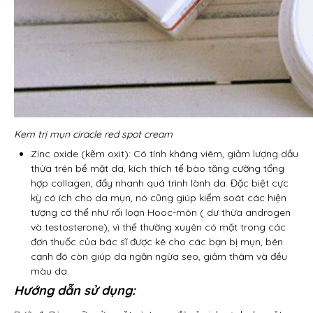
Kem trị mụn ciracle red spot cream
Zinc oxide (kẽm oxit): Có tính kháng viêm, giảm lượng dầu
thừa trên bề mặt da, kích thích tế bào tăng cường tổng
hợp collagen, đẩy nhanh quá trình lành da. Đặc biệt cực
kỳ có ích cho da mụn, nó cũng giúp kiểm soát các hiện
tượng cơ thể như rối loạn Hooc-môn ( dư thừa androgen
và testosterone), vì thế thường xuyên có mặt trong các
đơn thuốc của bác sĩ được kê cho các bạn bị mụn, bên
cạnh đó còn giúp da ngăn ngừa sẹo, giảm thâm và đều
màu da.
Hướng dẫn sử dụng: