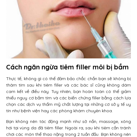
Cách ngăn ngừa tiêm filler môi bị bầm
Thực tế, không gì có thể đảm bảo chắc chắn bạn sẽ không bị
thâm tím sau khi tiêm filler và các bác sĩ cũng không dám
cam kết về điều này. Tuy nhiên, bạn hoàn toàn có thể giảm
thiểu nguy cơ bầm tím và các biến chứng filler bằng cách lựa
chọn các dịch vụ thẩm mỹ chất lượng tại những cơ sở y tế uy
tín như bệnh viện hay các phòng khám chuyên khoa.
Bạn không nên tác động mạnh như sờ nắn, massage, xông
hơi tại vùng da đã tiêm filler. Ngoài ra, sau khi tiêm cần tránh
chơi các môn thể thao nặng trong 2 tuần đầu. Bạn không nên