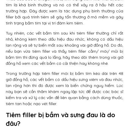
tím là khá bình thường và nó có thể xảy ra ở hầu hết các
trường hợp. Đây được xem là tác dụng phụ bình thường của
filler bởi quá trình tiêm sẽ gây tổn thương ở mô mềm và gây
tình trạng bầm tím tại vị trí đâm kim tiêm.
Tuy nhiên, các vết bầm tím sau khi tiêm filler thường chỉ rất
nhỏ, không kèm theo dấu hiệu đau nhức, không có dấu hiệu
lan rộng và sẽ tự biến mất sau khoảng vài giờ đồng hồ. Do đó,
nếu bạn vừa tiêm filler và thấy tiêm filler cằm/ môi/ mũi bị
bầm tím thì đừng quá lo lắng, hãy theo dõi thêm trong vài giờ
đồng hồ xem các vết bầm có cải thiện hay không nhé.
Trong trường hợp tiêm filler môi bị bầm tím kéo dài trên 48
giờ đồng hồ, các vết bầm có dấu hiệu sưng viêm và đau nhức,
lan rộng hơn thì đó được xem là biến chứng nguy hiểm. Lúc
này bạn sẽ cần thăm khám ngay lập tức để được các bác sĩ
kiểm tra và xử lý các vấn đề liên quan bằng cách dùng thuốc,
tiêm tan hoặc nạo vét filler.
Tiêm filler bị bầm và sưng đau là do
đâu?