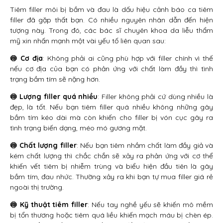
Tiêm filler môi bị bầm và đau là dấu hiệu cảnh báo ca tiêm
filler đã gặp thất bạn. Có nhiều nguyên nhân dẫn đến hiện
tượng này. Trong đó, các bác sĩ chuyên khoa da liễu thẩm
mỹ xin nhấn mạnh một vài yếu tố liên quan sau:
🍥 Cơ địa
: Không phải ai cũng phù hợp với filler chính vì thế
nếu cơ địa của bạn có phản ứng với chất làm đầy thì tình
trạng bầm tím sẽ nặng hơn.
🍥 Lượng filler quá nhiều
: Filler không phải cứ dùng nhiều là
đẹp, là tốt. Nếu bạn tiêm filler quá nhiều không những gây
bầm tím kéo dài mà còn khiến cho filler bị vón cục gây ra
tình trạng biến dạng, méo mó gương mặt.
🍥 Chất lượng filler
: Nếu bạn tiêm nhầm chất làm đầy giả và
kém chất lượng thì chắc chắn sẽ xảy ra phản ứng với cơ thể
khiến vết tiêm bị nhiễm trùng và biểu hiện đầu tiên là gây
bầm tím, đau nhức. Thường xảy ra khi bạn tự mua filler giá rẻ
ngoài thị trường.
🍥 Kỹ thuật tiêm filler
: Nếu tay nghề yếu sẽ khiến mô mềm
bị tổn thương hoặc tiêm quá liều khiến mạch máu bị chèn ép.