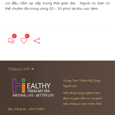
cúi đầu, nằm úp sấp trong thời gian dài…. Ngoài ra, bạn có
thể chườm đá trong vòng 20 – 30 phút tại khu vực tiêm.
0
0
← Previous Post
Next Post →
TRINH MỸ ®
Trung Tâm Thẩm Mỹ Công
Nghệ Cao
Nổi tiếng trong ngành làm
đẹp chuyên điều trị về giảm
béo, nâng cơ, xóa nhăn, thải
độc, trắng da …
XEM THÊM