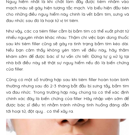
Nguy hiểm nhất là khi chất làm đầy được tiêm nhầm vào
mạch máu sẽ gây hiện tượng tắc mạch. Và biểu hiện đầu tiên
cho những điều nguy hiểm này chính là vết bầm tím, sưng và
đau nhức sau đó là hoại tử vị trí tiêm.
Như vậy, các ca tiêm filler cằm bị bầm tím có thể xuất phát từ
nhiều nguyên nhân khác nhau. Thậm chí việc bạn dùng thuốc
sau khi tiêm filler cũng sẽ gây ra tình trạng bầm tím kéo dài.
Nếu bạn cảm thấy không yên tâm về điều này, hãy thăm
khám sớm để được bác sĩ tư vấn chi tiết. Đừng tự ý xử lý tại
nhà bởi điều này sẽ thật sự nguy hiểm nếu đó là biến chứng
của filler.
Cũng có một số trường hợp sau khi tiêm filler hoàn toàn bình
thường nhưng sau đó 2-3 tháng bắt đầu bị sưng tấy, bầm tím
và đau nhức. Trong trường hợp này chúng ta có thể xác định
chính xác đây là biến chứng của filler. Hãy nhập viện sớm để
được bác sĩ điều trị nhằm tránh những tình huống đáng dẫn
tới hoại tử, đột quỵ… có thể xảy ra.