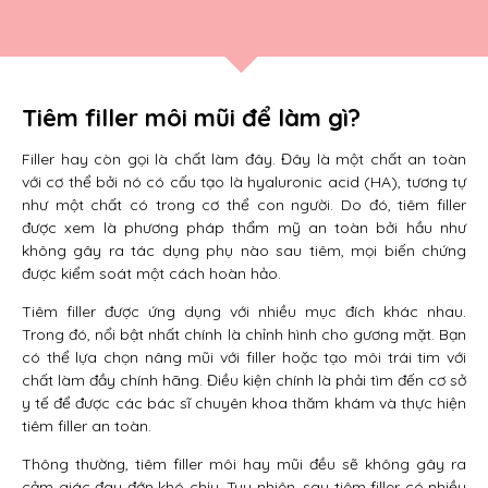
Tiêm filler môi mũi để làm gì?
Filler hay còn gọi là chất làm đây. Đây là một chất an toàn
với cơ thể bởi nó có cấu tạo là hyaluronic acid (HA), tương tự
như một chất có trong cơ thể con người. Do đó, tiêm filler
được xem là phương pháp thẩm mỹ an toàn bởi hầu như
không gây ra tác dụng phụ nào sau tiêm, mọi biến chứng
được kiểm soát một cách hoàn hảo.
Tiêm filler được ứng dụng với nhiều mục đích khác nhau.
Trong đó, nổi bật nhất chính là chỉnh hình cho gương mặt. Bạn
có thể lựa chọn nâng mũi với filler hoặc tạo môi trái tim với
chất làm đầy chính hãng. Điều kiện chính là phải tìm đến cơ sở
y tế để được các bác sĩ chuyên khoa thăm khám và thực hiện
tiêm filler an toàn.
Thông thường, tiêm filler môi hay mũi đều sẽ không gây ra
cảm giác đau đớn khó chịu. Tuy nhiên, sau tiêm filler có nhiều