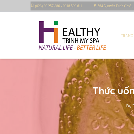
(028) 39.257.886 - 0918.599.611
564 Nguyễn Đình Chiểu,
TRANG
Thức uốn
By