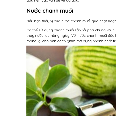
gây nên các vấn đề về dạ dày.
Nước chanh muối
Nếu bạn thấy vị của nước chanh muối quá nhạt hoặ
Có thể sử dụng chanh muối sẵn rồi pha chung với n
thay nước lọc hàng ngày. Với nước chanh muối đặc b
mang lại cho bạn cách giảm mỡ bụng nhanh nhất tro