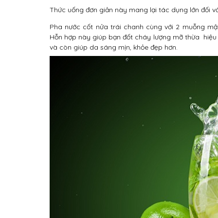
Thức uống đơn giản này mang lại tác dụng lớn đối v
Pha nước cốt nửa trái chanh cùng với 2 muỗng mật
Hỗn hợp này giúp bạn đốt cháy lượng mỡ thừa hiệu q
và còn giúp da sáng mịn, khỏe đẹp hơn.