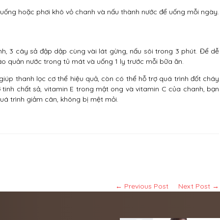
c uống hoặc phơi khô vỏ chanh và nấu thành nước để uống mỗi ngày.
hanh, 3 cây sả đập dập cùng vài lát gừng, nấu sôi trong 3 phút. Để dễ
o quản nước trong tủ mát và uống 1 ly trước mỗi bữa ăn.
p thanh lọc cơ thể hiệu quả, còn có thể hỗ trợ quá trình đốt cháy
tinh chất sả, vitamin E trong mật ong và vitamin C của chanh, bạn
á trình giảm cân, không bị mệt mỏi.
← Previous Post
Next Post →