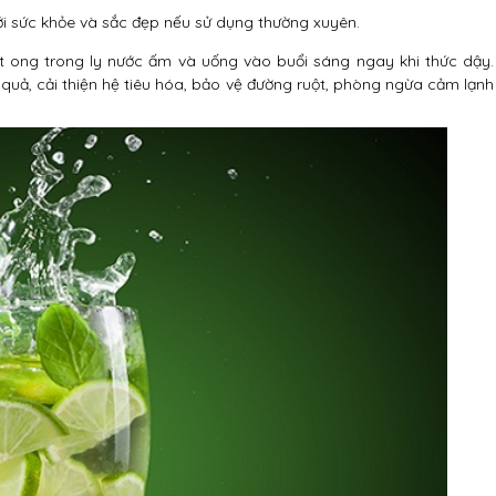
ới sức khỏe và sắc đẹp nếu sử dụng thường xuyên.
 ong trong ly nước ấm và uống vào buổi sáng ngay khi thức dậy.
uả, cải thiện hệ tiêu hóa, bảo vệ đường ruột, phòng ngừa cảm lạnh