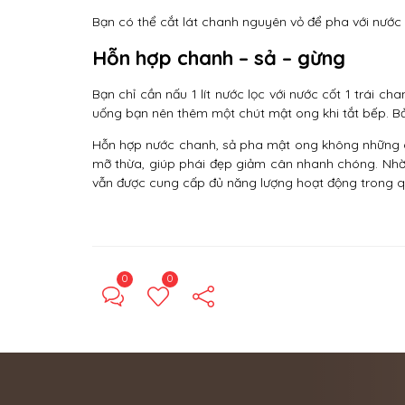
Bạn có thể cắt lát chanh nguyên vỏ để pha với nướ
Hỗn hợp chanh – sả – gừng
Bạn chỉ cần nấu 1 lít nước lọc với nước cốt 1 trái c
uống bạn nên thêm một chút mật ong khi tắt bếp. Bả
Hỗn hợp nước chanh, sả pha mật ong không những giú
mỡ thừa, giúp phái đẹp giảm cân nhanh chóng. Nhờ 
vẫn được cung cấp đủ năng lượng hoạt động trong qu
0
0