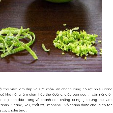
ả cho việc làm đẹp và sức khỏe. Vỏ chanh cũng có rất nhiều công
 có khả năng làm giảm hấp thụ đường, giúp bạn duy trì cân nặng ổn
c loại tinh dầu trong vỏ chanh còn chống lại nguy cơ ung thư. Các
tamin P, canxi, kali, chất xơ, limonene… Vỏ chanh được cho là có tác
 cá, cholesterol.