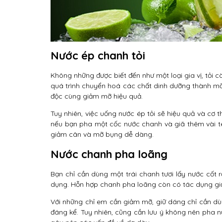
Nước ép chanh tỏi
Không những được biết đến như một loại gia vị, tỏi c
quá trình chuyển hoá các chất dinh dưỡng thành mỡ 
độc cùng giảm mỡ hiệu quả.
Tuy nhiên, việc uống nước ép tỏi sẽ hiệu quả và cơ
nếu bạn pha một cốc nước chanh và giã thêm vài té
giảm cân và mỡ bụng dễ dàng.
Nước chanh pha loãng
Bạn chỉ cần dùng một trái chanh tươi lấy nước cốt
dụng. Hỗn hợp chanh pha loãng còn có tác dụng giải 
Với những chỉ em cần giảm mỡ, giữ dáng chỉ cần d
đáng kể. Tuy nhiên, cũng cần lưu ý không nên pha n