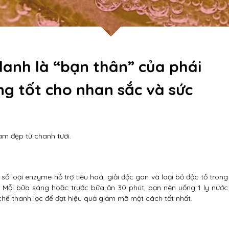
anh là “bạn thân” của phái
ng tốt cho nhan sắc và sức
àm đẹp từ chanh tươi.
số loại enzyme hỗ trợ tiêu hoá, giải độc gan và loại bỏ độc tố trong
Mỗi bữa sáng hoặc trước bữa ăn 30 phút, bạn nên uống 1 ly nước
chế thanh lọc để đạt hiệu quả giảm mỡ một cách tốt nhất.