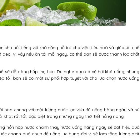
òn khá nổi tiếng với khả năng hỗ trợ cho việc tiêu hoá và giúp ức chế
béo. Vì vậy nếu ăn tỏi mỗi ngày, cơ thể bạn sẽ được thanh lọc chất
 thể sẽ dễ dàng hấp thụ hơn. Dù nghe qua có vẻ hơi khó uống, nhưng
p tỏi, bạn sẽ có một sự phối hợp tuyệt vời cho lựa chọn nước uống
 rồi hòa chung với một lượng nước lọc vừa đủ uống hàng ngày và sử
khát rất tốt, đặc biệt trong những ngày thời tiết nắng nóng.
ùng hỗn hợp nước chanh thay nước uống hàng ngày sẽ đạt hiệu quả
ước chanh quá chua để uống lúc bụng đói vì sẽ làm tăng lượng acit