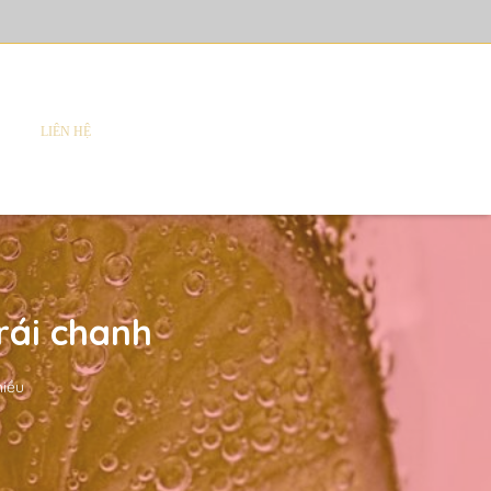
LIÊN HỆ
rái chanh
hiều