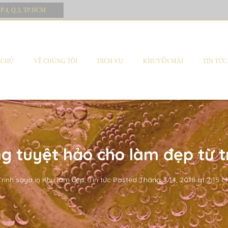
 P.4, Q.3, TP.HCM
 CHỦ
VỀ CHÚNG TÔI
DỊCH VỤ
KHUYẾN MÃI
TIN TỨC
g tuyệt hảo cho làm đẹp từ t
Trinh saya
in
Khu làm đẹp
,
Tin tức
Posted
Tháng 3 14, 2018 at 2:15 c