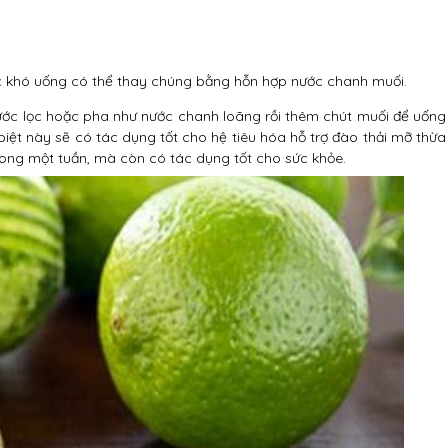
c khó uống có thể thay chúng bằng hỗn hợp nước chanh muối.
ước lọc hoặc pha như nước chanh loãng rồi thêm chút muối để uống
iệt này sẽ có tác dụng tốt cho hệ tiêu hóa hỗ trợ đào thải mỡ thừa
ng một tuần, mà còn có tác dụng tốt cho sức khỏe.