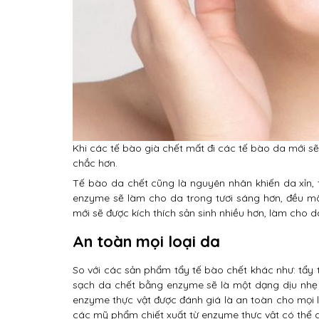
Khi các tế bào già chết mất đi các tế bào da mới sẽ
chắc hơn.
Tế bào da chết cũng là nguyên nhân khiến da xỉn, 
enzyme sẽ làm cho da trong tươi sáng hơn, đều mà
mới sẽ được kích thích sản sinh nhiều hơn, làm cho 
An toàn mọi loại da
So với các sản phẩm tẩy tế bào chết khác như: tẩy t
sạch da chết bằng enzyme sẽ là một dạng dịu nhẹ hơ
enzyme thực vật được đánh giá là an toàn cho mọi l
các mỹ phẩm chiết xuất từ enzyme thực vật có thể 