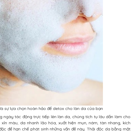
là sự lựa chọn hoàn hảo để detox cho làn da của bạn
 ngày tác động trực tiếp lên làn da, chúng tích tụ lâu dần làm cho
xỉn màu, da nhanh lão hóa, xuất hiện mụn, nám, tàn nhang, kích
 độc để hạn chế phát sinh những vấn đề này. Thải độc da bằng mặt