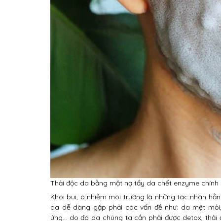
Thải độc da bằng mặt nạ tẩy da chết enzyme chính 
Khói bụi, ô nhiễm môi trường là những tác nhân hằng
da dễ dàng gặp phải các vấn đề như: da mệt mỏi, 
ứng… do đó da chúng ta cần phải được detox, thải