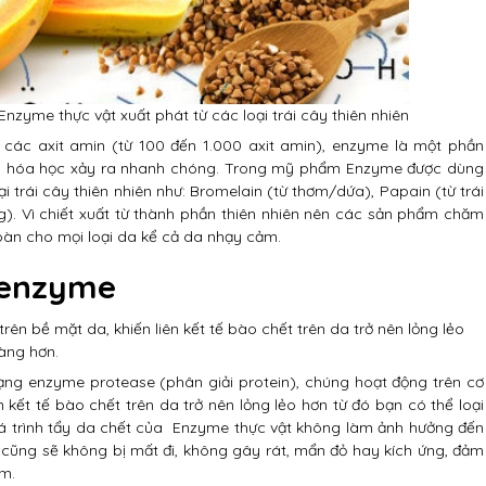
yme thực vật xuất phát từ các loại trái cây thiên nhiên
 các axit amin (từ 100 đến 1.000 axit amin), enzyme là một phần
ng hóa học xảy ra nhanh chóng. Trong mỹ phẩm Enzyme được dùng
i trái cây thiên nhiên như: Bromelain (từ thơm/dứa), Papain (từ trái
 sung). Vì chiết xuất từ thành phần thiên nhiên nên các sản phẩm chăm
oàn cho mọi loại da kể cả da nhạy cảm.
 enzyme
rên bề mặt da, khiến liên kết tế bào chết trên da trở nên lỏng lẻo
àng hơn.
ng enzyme protease (phân giải protein), chúng hoạt động trên cơ
n kết tế bào chết trên da trở nên lỏng lẻo hơn từ đó bạn có thể loại
á trình tẩy da chết của Enzyme thực vật không làm ảnh hưởng đến
cũng sẽ không bị mất đi, không gây rát, mẩn đỏ hay kích ứng, đảm
m.