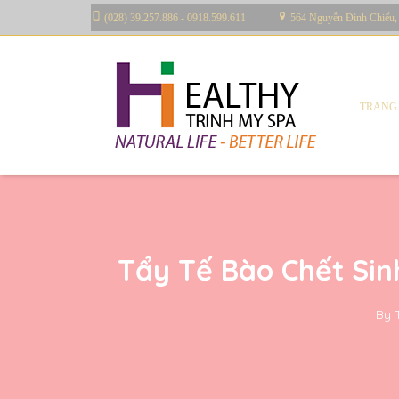
(028) 39.257.886 - 0918.599.611
564 Nguyễn Đình Chiểu,
TRANG
Tẩy Tế Bào Chết Sin
By