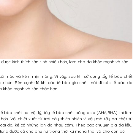
 được kích thích sản sinh nhiều hơn, làm cho da khỏe mạnh và săn
tối màu và kém mịn màng. Vì vậy, sau khi sử dụng tẩy tế bào chết
u hơn. Bên cạnh đó khi các tế bào già chết mất đi các tế bào da
da khỏe mạnh và săn chắc hơn.
ế bào chết hạt vật lý, tẩy tế bào chết bằng acid (AHA,BHA) thì làm
n. Với chiết xuất từ trái cây thiên nhiên vì vậy mà tẩy da chết từ
oại da, kế cả những làn da nhạy cảm. Theo các chuyên gia da liễu,
dùng được cả cho phụ nữ trong thời kỳ mang thai và cho con bú.