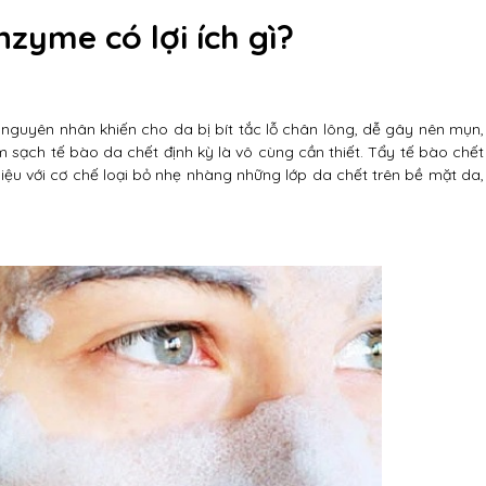
zyme có lợi ích gì?
 nguyên nhân khiến cho da bị bít tắc lỗ chân lông, dễ gây nên mụn,
 sạch tế bào da chết định kỳ là vô cùng cần thiết. Tẩy tế bào chết
u với cơ chế loại bỏ nhẹ nhàng những lớp da chết trên bề mặt da,