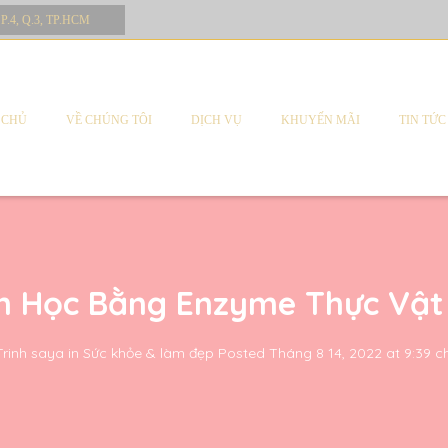
 P.4, Q.3, TP.HCM
 CHỦ
VỀ CHÚNG TÔI
DỊCH VỤ
KHUYẾN MÃI
TIN TỨC
h Học Bằng Enzyme Thực Vật
Trinh saya
in
Sức khỏe & làm đẹp
Posted
Tháng 8 14, 2022 at 9:39 c