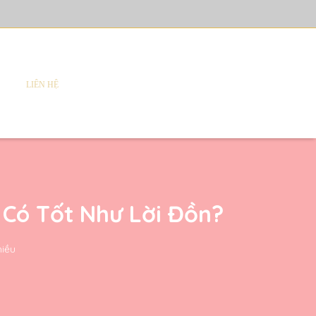
LIÊN HỆ
 Có Tốt Như Lời Đồn?
hiều