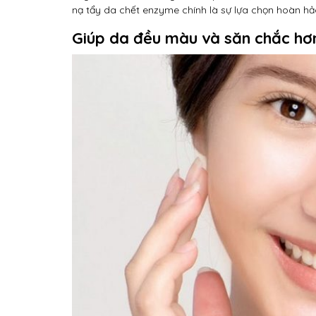
nạ tẩy da chết enzyme chính là sự lựa chọn hoàn hả
Giúp da đều màu và săn chắc hơ