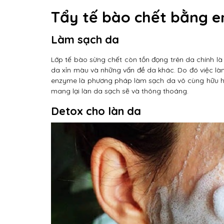
Tẩy tế bào chết bằng en
Làm sạch da
Lớp tế bào sừng chết còn tồn đọng trên da chính là
da xỉn màu và những vấn đề da khác. Do đó việc làm
enzyme là phương pháp làm sạch da vô cùng hữu hiệ
mang lại làn da sạch sẽ và thông thoáng.
Detox cho làn da