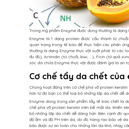
Trong mỹ phẩm Enzyme được dùng thường là dạng Enz
Enzyme là 1 dạng protein được cấu thành từ chuỗi
quan trọng trong tế bào để thực hiện các phản ứ
thường là dạng Enzyme thực vật xuất phát từ các loạ
đu đủ), Actinidin (từ chuối, kiwi, …), Ficin (từ quả
sóc da chứa Enzyme thực vật được đánh giá là an t
Cơ chế tẩy da chết của
Chúng hoạt động trên cơ chế phá vỡ protein keratin t
hơn từ đó bạn có thể loại bỏ những lớp da chết dễ d
Enzyme dùng trong sản phẩm tẩy tế bào chết là dạ
chế phá vỡ protein keratin trên bề mặt da, khiến liê
bỏ những lớp da chết dễ dàng hơn. Bên cạnh đó qu
độ ẩm và độ PH trên da, do đó hàng rào bảo vệ da 
bảo được sự an toàn cho những làn da khô, nhạy cả