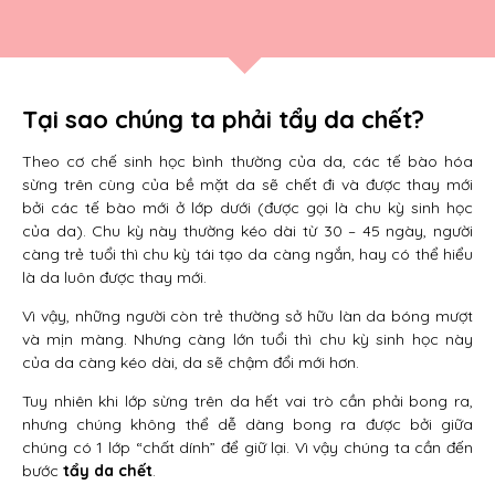
Tại sao chúng ta phải tẩy da chết?
Theo cơ chế sinh học bình thường của da, các tế bào hóa
sừng trên cùng của bề mặt da sẽ chết đi và được thay mới
bởi các tế bào mới ở lớp dưới (được gọi là chu kỳ sinh học
của da). Chu kỳ này thường kéo dài từ 30 – 45 ngày, người
càng trẻ tuổi thì chu kỳ tái tạo da càng ngắn, hay có thể hiểu
là da luôn được thay mới.
Vì vậy, những người còn trẻ thường sở hữu làn da bóng mượt
và mịn màng. Nhưng càng lớn tuổi thì chu kỳ sinh học này
của da càng kéo dài, da sẽ chậm đổi mới hơn.
Tuy nhiên khi lớp sừng trên da hết vai trò cần phải bong ra,
nhưng chúng không thể dễ dàng bong ra được bởi giữa
chúng có 1 lớp “chất dính” để giữ lại. Vì vậy chúng ta cần đến
bước
tẩy da chết
.