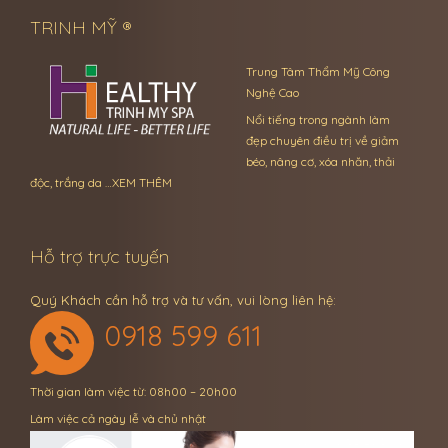
TRINH MỸ ®
Trung Tâm Thẩm Mỹ Công
Nghệ Cao
Nổi tiếng trong ngành làm
đẹp chuyên điều trị về giảm
béo, nâng cơ, xóa nhăn, thải
độc, trắng da …
XEM THÊM
Hỗ trợ trực tuyến
Quý Khách cần hỗ trợ và tư vấn, vui lòng liên hệ:
0918 599 611
Thời gian làm việc từ: 08h00 – 20h00
Làm việc cả ngày lễ và chủ nhật