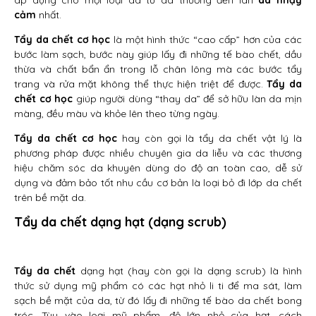
áp dụng cho mọi loại da từ da thường đến làn
da nhạy
cảm
nhất.
Tẩy da chết cơ học
là một hình thức “cao cấp” hơn của các
bước làm sạch, bước này giúp lấy đi những tế bào chết, dầu
thừa và chất bẩn ẩn trong lỗ chân lông mà các bước tẩy
trang và rửa mặt không thể thực hiện triệt để được.
Tẩy da
chết cơ học
giúp người dùng “thay da” để sở hữu làn da mịn
màng, đều màu và khỏe lên theo từng ngày.
Tẩy da chết cơ học
hay còn gọi là tẩy da chết vật lý là
phương pháp được nhiều chuyên gia da liễu và các thương
hiệu chăm sóc da khuyên dùng do độ an toàn cao, dễ sử
dụng và đảm bảo tốt nhu cầu cơ bản là loại bỏ đi lớp da chết
trên bề mặt da.
Tẩy da chết dạng hạt (dạng scrub)
Tẩy da chết
dạng hạt (hay còn gọi là dạng scrub) là hình
thức sử dụng mỹ phẩm có các hạt nhỏ li ti để ma sát, làm
sạch bề mặt của da, từ đó lấy đi những tế bào da chết bong
tróc. Tùy vào loại mỹ phẩm, độ lớn nhỏ của hạt, cách