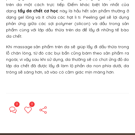
trên da một cách trực tiếp. Điểm khác biệt lớn nhất của
dạng
tẩy da chết cơ học
này là hầu hết sản phẩm thường ở
dạng gel lỏng và ít chứa các hạt li ti. Peeling gel sẽ lợi dụng
phản ứng giữa các sợi polymer (silicon) và dầu trong sản
phẩm cùng với lớp dầu thừa trên da để lấy đi những tế bào
da chết.
Khi massage sản phẩm trên da sẽ giúp lấy đi dầu thừa trong
lỗ chân lông, từ đó các bụi bẩn cũng bám theo sản phẩm ra
ngoài, vì vậy sau khi sử dụng, da thường sẽ có chút ửng đỏ do
lớp da chết đã được lấy đi làm lộ phần da non phía dưới, da
trông sẽ sáng hơn, sờ vào có cảm giác mịn màng hơn.
0
0
← Previous Post
Next Post →