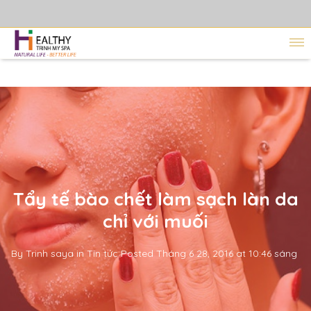
Tẩy tế bào chết làm sạch làn da
chỉ với muối
By
Trinh saya
in
Tin tức
Posted
Tháng 6 28, 2016 at 10:46 sáng