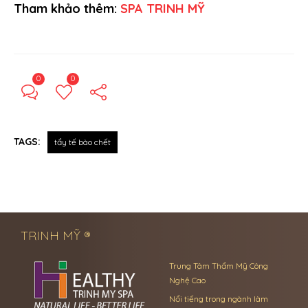
Tham khảo thêm:
SPA TRINH MỸ
0
0
TAGS:
tẩy tế bào chết
← Previous Post
Next Post →
TRINH MỸ ®
Trung Tâm Thẩm Mỹ Công
Nghệ Cao
Nổi tiếng trong ngành làm