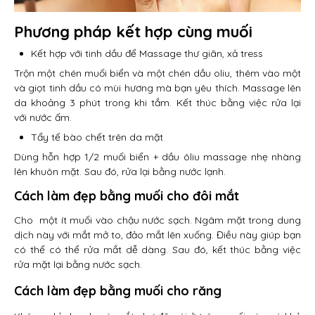
Phương pháp kết hợp cùng muối
Kết hợp với tinh dầu để Massage thư giãn, xả tress
Trộn một chén muối biển và một chén dầu oliu, thêm vào một
và giọt tinh dầu có mùi hương mà bạn yêu thích. Massage lên
da khoảng 3 phút trong khi tắm. Kết thúc bằng việc rửa lại
với nước ấm.
Tẩy tế bào chết trên da mặt
Dùng hỗn hợp 1/2 muối biển + dầu ôliu massage nhẹ nhàng
lên khuôn mặt. Sau đó, rửa lại bằng nước lạnh.
Cách làm đẹp bằng muối cho đôi mắt
Cho một ít muối vào chậu nước sạch. Ngâm mặt trong dung
dịch này với mắt mở to, đảo mắt lên xuống. Điều này giúp bạn
có thể có thể rửa mắt dễ dàng. Sau đó, kết thúc bằng việc
rửa mặt lại bằng nước sạch.
Cách làm đẹp bằng muối cho răng