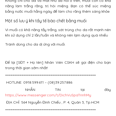
Không chỉ cho da và mắt như đã nói ở trên, muối còn có khả
năng làm trắng răng, trị hôi miệng. Bạn có thể súc miệng
bằng nước muối hằng ngày để làm cho răng thêm sáng khỏe
Một số lưu ý khi tẩy tế bào chết bằng muối
Vì muối có khả năng tẩy trắng, sát trùng cho da rất mạnh nên
khi sử dụng chỉ 2 lần/tuần và không nên lạm dụng quá nhiều
Tránh dùng cho da dị ứng với muối.
Để lại [SĐT + Họ tên] Nhân Viên CSKH sẽ gọi điện cho bạn
trong thời gian sớm nhất!
==================================================
HOTLINE: 0918.599.611 – (08)39.257.886
NHẮN TIN tại đây
https://www.messenger.com/t/DichVuSpaTrinhMy
ĐỊA CHỈ: 564 Nguyễn Đình Chiểu , P. 4, Quân 3, Tp.HCM
==================================================