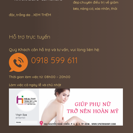
đẹp chuyên điều trị về giảm
béo, nâng cơ, xóa nhăn, thải
độc, trắng da …
XEM THÊM
Hỗ trợ trực tuyến
Quý Khách cần hỗ trợ và tư vấn, vui lòng liên hệ:
0918 599 611
Thời gian làm việc từ: 08h00 – 20h00
Làm việc cả ngày lễ và chủ nhật