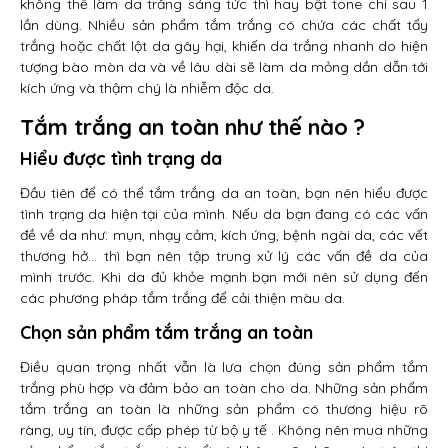
không thể làm da trắng sáng tức thì hay bật tone chỉ sau 1
lần dùng. Nhiều sản phẩm tắm trắng có chứa các chất tẩy
trắng hoặc chất lột da gây hại, khiến da trắng nhanh do hiện
tượng bào mòn da và về lâu dài sẽ làm da mỏng dần dẫn tới
kích ứng và thậm chý là nhiễm độc da.
Tắm trắng an toàn như thế nào ?
Hiểu được tình trạng da
Đầu tiên để có thể tắm trắng da an toàn, bạn nên hiểu được
tình trạng da hiện tại của mình. Nếu da bạn đang có các vấn
đề về da như: mụn, nhạy cảm, kích ứng, bệnh ngài da, các vết
thương hở… thì bạn nên tập trung xử lý các vấn đề da của
mình trước. Khi da đủ khỏe mạnh bạn mới nên sử dụng đến
các phương pháp tắm trắng để cải thiện màu da.
Chọn sản phẩm tắm trắng an toàn
Điều quan trọng nhất vẫn là lưa chọn đúng sản phẩm tắm
trắng phù hợp và đảm bảo an toàn cho da. Những sản phẩm
tắm trắng an toàn là những sản phẩm có thương hiệu rõ
ràng, uy tín, được cấp phép từ bộ y tế . Không nên mua những