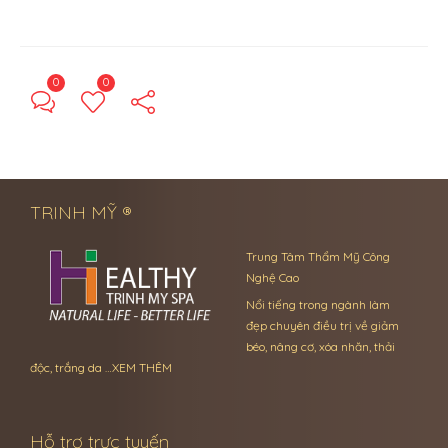
0
0
← Previous Post
Next Post →
TRINH MỸ ®
Trung Tâm Thẩm Mỹ Công
Nghệ Cao
Nổi tiếng trong ngành làm
đẹp chuyên điều trị về giảm
béo, nâng cơ, xóa nhăn, thải
độc, trắng da …
XEM THÊM
Hỗ trợ trực tuyến