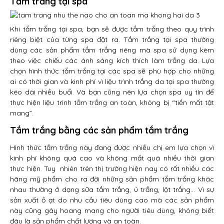
Tắm trắng tại spa
Khi tắm trắng tại spa, bạn sẽ được tắm trắng theo quy trình
riêng biệt của từng spa đặt ra. Tắm trắng tại spa thường
dùng các sản phẩm tắm trắng riêng mà spa sử dụng kèm
theo việc chiếu các ánh sáng kích thích làm trắng da. Lựa
chọn hình thức tắm trắng tại các spa sẽ phù hợp cho những
ai có thời gian và kinh phí vì liệu trình trắng da tại spa thường
kéo dài nhiều buổi. Và bạn cũng nên lựa chọn spa uy tín để
thực hiện liệu trình tắm trắng an toàn, không bị “tiền mất tật
mang”.
Tắm trắng bằng các sản phẩm tắm trắng
Hình thức tắm trắng này đang được nhiều chị em lựa chọn vì
kinh phí không quá cao và không mất quá nhiều thời gian
thực hiện. Tuy nhiên trên thị trường hiện nay có rất nhiều các
hãng mỹ phẩm cho ra đời những sản phẩm tắm trắng khác
nhau thường ở dạng sữa tắm trắng, ủ trắng, lột trắng… Vì sự
sản xuất ồ ạt do nhu cầu tiêu dùng cao mà các sản phẩm
này cũng gây hoang mang cho người tiêu dùng, không biết
đâu là sản phẩm chất lượng và an toàn.