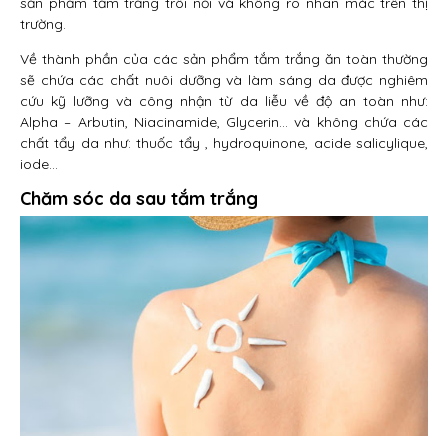
sản phẩm tắm trắng trôi nổi và không rõ nhãn mác trên thị
trường.
Về thành phần của các sản phẩm tắm trắng ăn toàn thường
sẽ chứa các chất nuôi dưỡng và làm sáng da được nghiêm
cứu kỹ lưỡng và công nhận từ da liễu về độ an toàn như:
Alpha – Arbutin, Niacinamide, Glycerin… và không chứa các
chất tẩy da như: thuốc tẩy , hydroquinone, acide salicylique,
iode…
Chăm sóc da sau tắm trắng