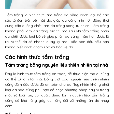
Tắm trắng là hình thức làm trắng da bằng cách loại bỏ các
sắc tố đen trên bề mặt da, giúp da căng mịn hơn đồng thời
cung cấp dưỡng chất làm da trắng sáng tự nhiên. Tắm trắng
không phải làm da trắng tức thì mà sau khi tắm trắng phần
da chết được loại bỏ sẽ giúp phần da sáng màu hơn được lộ
ra, vì thế da sẽ nhanh quay lại màu sắc ban đầu nếu bạn
không biết cách chăm sóc và bảo vệ da.
Các hình thức tắm trắng
Tắm trắng bằng nguyên liệu thiên nhiên tại nhà
Đây là hình thức tắm trắng an toàn, dễ thực hiện mà ai cũng
có thể tự làm tại nhà. Đồng thời các nguyên liệu thiên nhiên
cũng đảm đảo được độ an toàn cho da. Tuy nhiên không phải
loại da nào cũng phù hợp để chọn phương pháp này vì trong
một số loại rau, củ, quả… dùng làm nguyên liệu tắm trắng
cũng có khả năng gây kích ứng đối với những làn da nhạy
cảm.