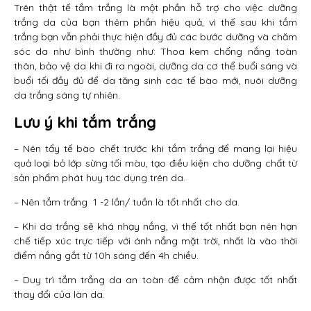
Trên thật tế tắm trắng là một phần hỗ trợ cho việc dưỡng
trắng da của bạn thêm phần hiệu quả, vì thế sau khi tắm
trắng bạn vẫn phải thực hiện đầy đủ các bước dưỡng và chăm
sóc da như bình thường như: Thoa kem chống nắng toàn
thân, bảo vệ da khi đi ra ngoài, dưỡng da cơ thể buổi sáng và
buổi tối đầy đủ để da tăng sinh các tế bào mới, nuôi dưỡng
da trắng sáng tự nhiên.
Lưu ý khi tắm trắng
– Nên tẩy tế bào chết trước khi tắm trắng để mang lại hiệu
quả loại bỏ lớp sừng tối màu, tạo điều kiện cho dưỡng chất từ
sản phẩm phát huy tác dụng trên da.
– Nên tắm trắng 1 -2 lần/ tuần là tốt nhất cho da.
– Khi da trắng sẽ khá nhạy nắng, vì thế tốt nhất bạn nên hạn
chế tiếp xúc trực tiếp với ánh nắng mặt trời, nhất là vào thời
điểm nắng gắt từ 10h sáng đến 4h chiều.
– Duy trì tắm trắng da an toàn để cảm nhận được tốt nhất
thay đổi của làn da.