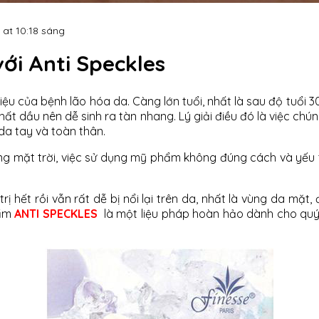
 at 10:18 sáng
với Anti Speckles
iệu của bệnh lão hóa da. Càng lớn tuổi, nhất là sau độ tuổi 3
t dầu nên dễ sinh ra tàn nhang. Lý giải điều đó là việc chú
da tay và toàn thân.
ng mặt trời, việc sử dụng mỹ phẩm không đúng cách và yếu 
trị hết rồi vẫn rất dễ bị nổi lại trên da, nhất là vùng da mặt,
hẩm
ANTI SPECKLES
là một liệu pháp hoàn hảo dành cho quý c