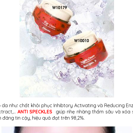
 da như: chất khôi phục Inhibtory Activating và Reducing Enzy
xtract,…
ANTI SPECKLES
giúp nhẹ nhàng thấm sâu và xóa s
đáng tin cậy, hiệu quả đạt trên 98,2%.