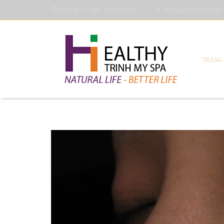
(028) 39.257.886 - 0918.599.611
564 Nguyễn Đình Chiểu,
TRANG
Blog Archives