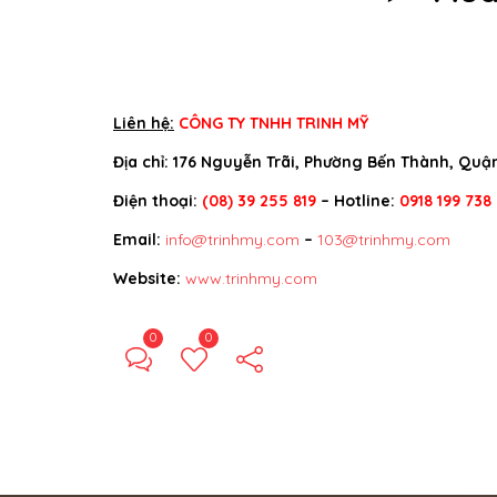
Liên hệ:
CÔNG TY TNHH TRINH MỸ
Địa chỉ: 176 Nguyễn Trãi, Phường Bến Thành, Quận
Điện thoại:
(08) 39 255 819
– Hotline:
0918 199 738
Email:
info@trinhmy.com
–
103@trinhmy.com
Website:
www.trinhmy.com
0
0