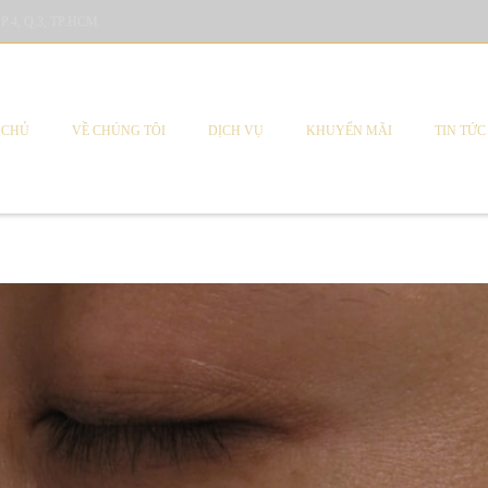
 P.4, Q.3, TP.HCM
 CHỦ
VỀ CHÚNG TÔI
DỊCH VỤ
KHUYẾN MÃI
TIN TỨC