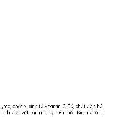
me, chất vi sinh tố vitamin C, B6, chất đàn hồi
ạch các vết tàn nhang trên mặt. Kiểm chứng