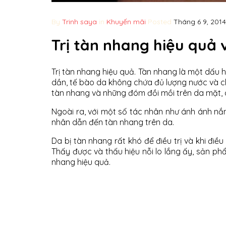
By
Trinh saya
in
Khuyến mãi
Posted
Tháng 6 9, 2014
Trị tàn nhang hiệu quả 
Trị tàn nhang hiệu quả. Tàn nhang là một dấu h
dần, tế bào da không chứa đủ lượng nước và chấ
tàn nhang và những đóm đồi mồi trên da mặt, 
Ngoài ra, với một số tác nhân như ánh ánh nắ
nhân dẫn đến tàn nhang trên da.
Da bị tàn nhang rất khó để điều trị và khi điều 
Thấy được và thấu hiệu nỗi lo lắng ấy, sản p
nhang hiệu quả.