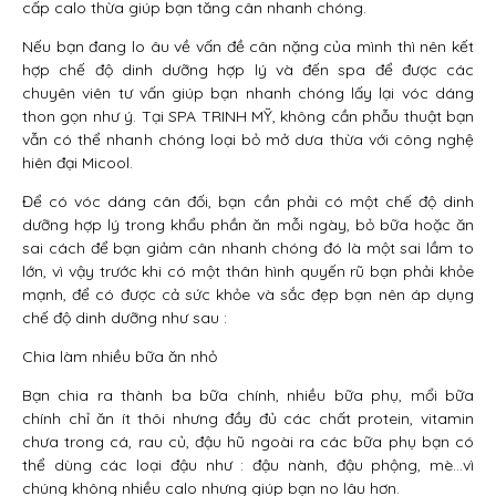
cấp calo thừa giúp bạn tăng cân nhanh chóng.
Nếu bạn đang lo âu về vấn đề cân nặng của mình thì nên kết
hợp chế độ dinh dưỡng hợp lý và đến spa để được các
chuyên viên tư vấn giúp bạn nhanh chóng lấy lại vóc dáng
thon gọn như ý. Tại SPA TRINH MỸ, không cần phẫu thuật bạn
vẫn có thể nhanh chóng loại bỏ mở dưa thừa với công nghệ
hiên đại Micool.
Để có vóc dáng cân đối, bạn cần phải có một chế độ dinh
dưỡng hợp lý trong khẩu phần ăn mỗi ngày, bỏ bữa hoặc ăn
sai cách để bạn giảm cân nhanh chóng đó là một sai lầm to
lớn, vì vậy trước khi có một thân hình quyến rũ bạn phải khỏe
mạnh, để có được cả sức khỏe và sắc đẹp bạn nên áp dụng
chế độ dinh dưỡng như sau :
Chia làm nhiều bữa ăn nhỏ
Bạn chia ra thành ba bữa chính, nhiều bữa phụ, mổi bữa
chính chỉ ăn ít thôi nhưng đầy đủ các chất protein, vitamin
chưa trong cá, rau củ, đậu hũ ngoài ra các bữa phụ bạn có
thể dùng các loại đậu như : đậu nành, đậu phộng, mè…vì
chúng không nhiều calo nhưng giúp bạn no lâu hơn.