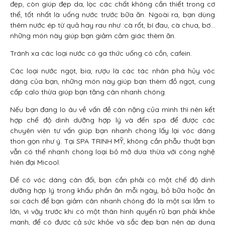
đẹp, còn giúp đẹp da, lọc các chất không cần thiết trong cơ
thể, tốt nhất là uống nước trước bữa ăn. Ngoài ra, bạn dùng
thêm nước ép từ quả hay rau như :cà rốt, bí đau, cà chua, bơ…
những món này giúp bạn giảm cảm giác thèm ăn.
Tránh xa các loại nước có ga thức uống có cồn, cafein.
Các loại nước ngọt, bia, rượu là các tác nhân phá hủy vóc
dáng của bạn, những món này giúp bạn thèm đồ ngọt, cung
cấp calo thừa giúp bạn tăng cân nhanh chóng.
Nếu bạn đang lo âu về vấn đề cân nặng của mình thì nên kết
hợp chế độ dinh dưỡng hợp lý và đến spa để được các
chuyên viên tư vấn giúp bạn nhanh chóng lấy lại vóc dáng
thon gọn như ý. Tại SPA TRINH MỸ, không cần phẫu thuật bạn
vẫn có thể nhanh chóng loại bỏ mở dưa thừa với công nghệ
hiên đại Micool.
Để có vóc dáng cân đối, bạn cần phải có một chế độ dinh
dưỡng hợp lý trong khẩu phần ăn mỗi ngày, bỏ bữa hoặc ăn
sai cách để bạn giảm cân nhanh chóng đó là một sai lầm to
lớn, vì vậy trước khi có một thân hình quyến rũ bạn phải khỏe
mạnh, để có được cả sức khỏe và sắc đẹp bạn nên áp dụng