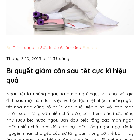
By
Trinh saya
in
Sức khỏe & làm đẹp
Posted
Tháng 2 10, 2015 at 11:39 sáng
Bí quyết giảm cân sau tết cực kì hiệu
quả
Ngày tết là những ngày ta được nghỉ ngơi, vui chơi với gia
đình sau một năm làm việc và học tập mệt nhọc, những ngày
tết nhà nào cũng tổ chức các buổi tiệc tùng với các món
chiên xào nướng với nhiều chất béo, còn thêm các thức uống
như rượu bia nước ngọt. Bạn đâu biết rằng các món ngon
chứa nhiều chất béo đó, các loại thức uống ngon ngọt đó là
nguyên nhân chủ yếu của sự tăng cân trong cơ thể bạn. Hãy
áp dụng ngay các biện pháp giảm cân sau để loại bỏ lượng