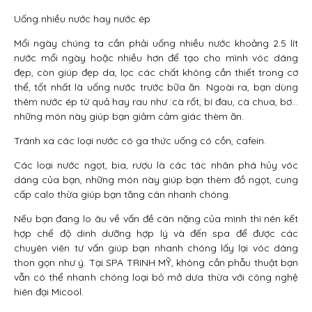
Uống nhiều nước hay nước ép
Mổi ngày chúng ta cần phải uống nhiều nước khoảng 2.5 lít
nước mổi ngày hoặc nhiều hơn để tạo cho mình vóc dáng
đẹp, còn giúp đẹp da, lọc các chất không cần thiết trong cơ
thể, tốt nhất là uống nước trước bữa ăn. Ngoài ra, bạn dùng
thêm nước ép từ quả hay rau như :cà rốt, bí đau, cà chua, bơ…
những món này giúp bạn giảm cảm giác thèm ăn.
Tránh xa các loại nước có ga thức uống có cồn, cafein.
Các loại nước ngọt, bia, rượu là các tác nhân phá hủy vóc
dáng của bạn, những món này giúp bạn thèm đồ ngọt, cung
cấp calo thừa giúp bạn tăng cân nhanh chóng.
Nếu bạn đang lo âu về vấn đề cân nặng của mình thì nên kết
hợp chế độ dinh dưỡng hợp lý và đến spa để được các
chuyên viên tư vấn giúp bạn nhanh chóng lấy lại vóc dáng
thon gọn như ý. Tại SPA TRINH MỸ, không cần phẫu thuật bạn
vẫn có thể nhanh chóng loại bỏ mở dưa thừa với công nghệ
hiên đại Micool.