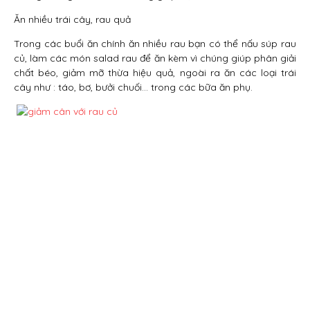
Ăn nhiều trái cây, rau quả
Trong các buổi ăn chính ăn nhiều rau bạn có thể nấu súp rau
củ, làm các món salad rau để ăn kèm vì chúng giúp phân giải
chất béo, giảm mỡ thừa hiệu quả, ngoài ra ăn các loại trái
cây như : táo, bơ, bưởi chuối… trong các bữa ăn phụ.