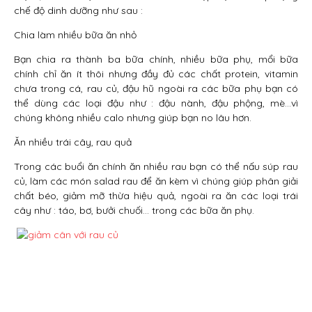
chế độ dinh dưỡng như sau :
Chia làm nhiều bữa ăn nhỏ
Bạn chia ra thành ba bữa chính, nhiều bữa phụ, mổi bữa
chính chỉ ăn ít thôi nhưng đầy đủ các chất protein, vitamin
chưa trong cá, rau củ, đậu hũ ngoài ra các bữa phụ bạn có
thể dùng các loại đậu như : đậu nành, đậu phộng, mè…vì
chúng không nhiều calo nhưng giúp bạn no lâu hơn.
Ăn nhiều trái cây, rau quả
Trong các buổi ăn chính ăn nhiều rau bạn có thể nấu súp rau
củ, làm các món salad rau để ăn kèm vì chúng giúp phân giải
chất béo, giảm mỡ thừa hiệu quả, ngoài ra ăn các loại trái
cây như : táo, bơ, bưởi chuối… trong các bữa ăn phụ.