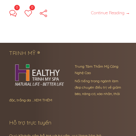
0
0
Continue Reading →
TRINH MỸ ®
Trung Tâm Thẩm Mỹ Công
Nghệ Cao
Nổi tiếng trong ngành làm
đẹp chuyên điều trị về giảm
béo, nâng cơ, xóa nhăn, thải
độc, trắng da …
XEM THÊM
Hỗ trợ trực tuyến
Quý Khách cần hỗ trợ và tư vấn, vui lòng liên hệ: