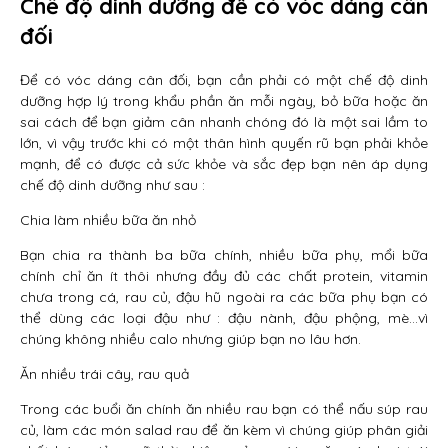
Chế độ dinh dưỡng để có vóc dáng cân
đối
Để có vóc dáng cân đối, bạn cần phải có một chế độ dinh
dưỡng hợp lý trong khẩu phần ăn mỗi ngày, bỏ bữa hoặc ăn
sai cách để bạn giảm cân nhanh chóng đó là một sai lầm to
lớn, vì vậy trước khi có một thân hình quyến rũ bạn phải khỏe
mạnh, để có được cả sức khỏe và sắc đẹp bạn nên áp dụng
chế độ dinh dưỡng như sau :
Chia làm nhiều bữa ăn nhỏ
Bạn chia ra thành ba bữa chính, nhiều bữa phụ, mổi bữa
chính chỉ ăn ít thôi nhưng đầy đủ các chất protein, vitamin
chưa trong cá, rau củ, đậu hũ ngoài ra các bữa phụ bạn có
thể dùng các loại đậu như : đậu nành, đậu phộng, mè…vì
chúng không nhiều calo nhưng giúp bạn no lâu hơn.
Ăn nhiều trái cây, rau quả
Trong các buổi ăn chính ăn nhiều rau bạn có thể nấu súp rau
củ, làm các món salad rau để ăn kèm vì chúng giúp phân giải