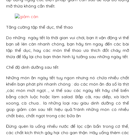
mỡ thừa không cần thiết.
Tăng cường tập thể dục, thể thao
Do những ngày tết là thời gian vui chơi, bạn ít vận động vì thế
bạn sẽ lên cân nhanh chóng, bạn hãy tìm ngay đến các bài
tập thể dục, hay các môn thể thao ưa thích đốt cháy mỡ
thừa để lấy lại cho bạn thân hình lý tưởng sau những ngày tết.
Chế độ dinh dưỡng sau tết
Những món ăn ngày tết tuy ngon nhưng nó chứa nhiều chất
khiến bạn phát phì nhanh chóng : do các món ăn đa số là thịt
,các món mứt ngọt…, vì thế sau các ngày tết hãy chế biến
bằng cách luộc hoặc làm salad. Bắp cải, rau diếp, xà lách
xoong, cà chua… là những loại rau giàu dinh dưỡng có thể
giúp giảm cân sau tết hiệu quả.Tránh những món có nhiều
chất béo, chất ngọt trong các bữa ăn
Đừng quên là uống nhiều nước để lọc cặn bẩn trong cơ thể,
các chất kích thích gây hại cho gan thận. Hãy uống thêm các