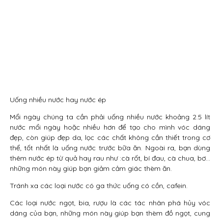
Uống nhiều nước hay nước ép
Mổi ngày chúng ta cần phải uống nhiều nước khoảng 2.5 lít
nước mổi ngày hoặc nhiều hơn để tạo cho mình vóc dáng
đẹp, còn giúp đẹp da, lọc các chất không cần thiết trong cơ
thể, tốt nhất là uống nước trước bữa ăn. Ngoài ra, bạn dùng
thêm nước ép từ quả hay rau như :cà rốt, bí đau, cà chua, bơ…
những món này giúp bạn giảm cảm giác thèm ăn.
Tránh xa các loại nước có ga thức uống có cồn, cafein.
Các loại nước ngọt, bia, rượu là các tác nhân phá hủy vóc
dáng của bạn, những món này giúp bạn thèm đồ ngọt, cung