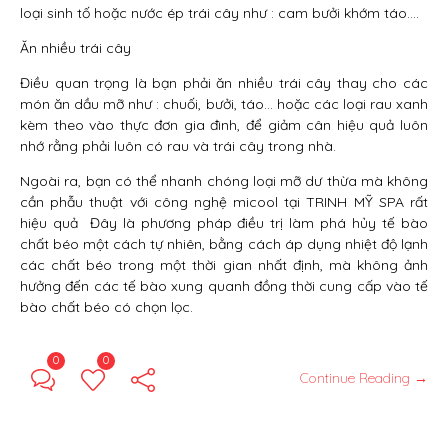
loại sinh tố hoặc nước ép trái cây như : cam bưởi khớm táo….
Ăn nhiều trái cây
Điều quan trọng là bạn phải ăn nhiều trái cây thay cho các
món ăn dầu mỡ như : chuối, bưởi, táo… hoặc các loại rau xanh
kèm theo vào thực đơn gia đình, để giảm cân hiệu quả luôn
nhớ rằng phải luôn có rau và trái cây trong nhà.
Ngoài ra, bạn có thể nhanh chóng loại mỡ dư thừa mà không
cần phẫu thuật với công nghệ micool tại TRINH MỸ SPA rất
hiệu quả Đây là phương pháp điều trị làm phá hủy tế bào
chất béo một cách tự nhiên, bằng cách áp dụng nhiệt độ lạnh
các chất béo trong một thời gian nhất định, mà không ảnh
hưởng đến các tế bào xung quanh đồng thời cung cấp vào tế
bào chất béo có chọn lọc.
0
0
Continue Reading →