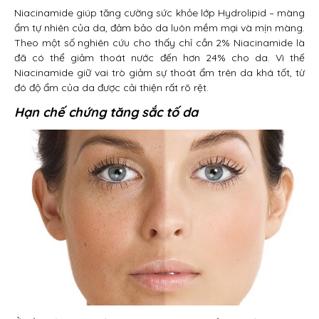
Niacinamide giúp tăng cường sức khỏe lớp Hydrolipid – màng
ẩm tự nhiên của da, đảm bảo da luôn mềm mại và mịn màng.
Theo một số nghiên cứu cho thấy chỉ cần 2% Niacinamide là
đã có thể giảm thoát nước đến hơn 24% cho da. Vì thế
Niacinamide giữ vai trò giảm sự thoát ẩm trên da khá tốt, từ
đó độ ẩm của da được cải thiện rất rõ rệt.
Hạn chế chứng tăng sắc tố da