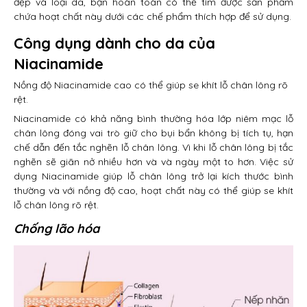
đẹp và loại da, bạn hoàn toàn có thể tìm được sản phẩm
chứa hoạt chất này dưới các chế phẩm thích hợp để sử dụng.
Công dụng dành cho da của
Niacinamide
Nồng độ Niacinamide cao có thể giúp se khít lỗ chân lông rõ
rệt.
Niacinamide có khả năng bình thường hóa lớp niêm mạc lỗ
chân lông đóng vai trò giữ cho bụi bẩn không bị tích tụ, hạn
chế dẫn đến tắc nghẽn lỗ chân lông. Vì khi lỗ chân lông bị tắc
nghẽn sẽ giãn nở nhiều hơn và và ngày một to hơn. Việc sử
dụng Niacinamide giúp lỗ chân lông trở lại kích thước bình
thường và với nồng độ cao, hoạt chất này có thể giúp se khít
lỗ chân lông rõ rệt.
Chống lão hóa