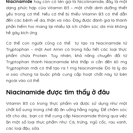
Niacinamide
hay còn có tên gọi là Nicotinamide, đây là một
dạng phức hợp của Vitamin B3 – một chất dinh dưỡng thiết
yếu trong cơ thể. Nếu cơ thể bị thiếu Vitamin B3 có thể dẫn
đến các bệnh về da, thận và não. Đây được đánh giá là thành
phần hiếm hoi mang lại nhiều lợi ích chăm sóc da mà không
hề gây kích ứng.
Cơ thể con người cũng có thể tự tạo ra Niacinamide từ
Tryptophan – một Axit Amin có trong hầu hết các loại thực
phẩm chứa Protein. Tuy nhiên, khả năng chuyển đổi từ
Tryptophan thành Niacinamide khá thấp vì cần đến 60 mg
Tryptophan mới có thể tạo ra 1 mg Niacinamide. Đó là lý do
vì sao chúng ta buộc phải cung cấp hoạt chất này từ bên
ngoài vào cơ thể.
Niacinamide được tìm thấy ở đâu
Vitamin B3 có trong thực phẩm và được sử dụng như một
chất bổ sung trong chế độ ăn uống hằng ngày. Để chăm sóc
tốt cho da, bạn có thể cung cấp Niacinamide thông qua việc
ăn một số loại thực phẩm như: Cá, trứng, ngũ cốc, rau xanh,
các loại đậu, sữa.