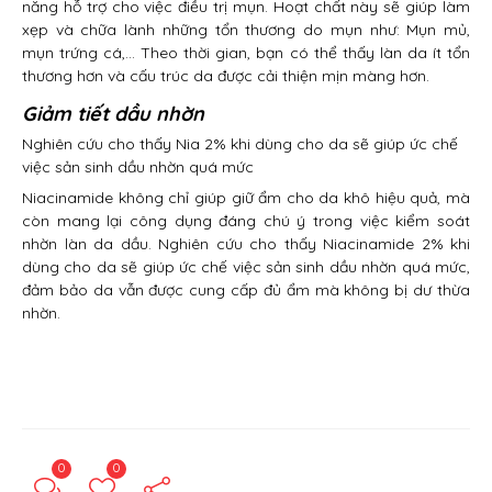
năng hỗ trợ cho việc điều trị mụn. Hoạt chất này sẽ giúp làm
xẹp và chữa lành những tổn thương do mụn như: Mụn mủ,
mụn trứng cá,… Theo thời gian, bạn có thể thấy làn da ít tổn
thương hơn và cấu trúc da được cải thiện mịn màng hơn.
Giảm tiết dầu nhờn
Nghiên cứu cho thấy Nia 2% khi dùng cho da sẽ giúp ức chế
việc sản sinh dầu nhờn quá mức
Niacinamide không chỉ giúp giữ ẩm cho da khô hiệu quả, mà
còn mang lại công dụng đáng chú ý trong việc kiểm soát
nhờn làn da dầu. Nghiên cứu cho thấy Niacinamide 2% khi
dùng cho da sẽ giúp ức chế việc sản sinh dầu nhờn quá mức,
đảm bảo da vẫn được cung cấp đủ ẩm mà không bị dư thừa
nhờn.
0
0