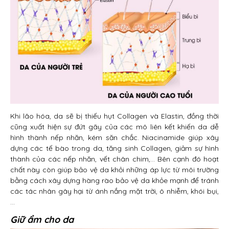
Khi lão hóa, da sẽ bị thiếu hụt Collagen và Elastin, đồng thời
cũng xuất hiện sự đứt gãy của các mô liên kết khiến da dễ
hình thành nếp nhăn, kém săn chắc. Niacinamide giúp xây
dựng các tế bào trong da, tăng sinh Collagen, giảm sự hình
thành của các nếp nhăn, vết chân chim,… Bên cạnh đó hoạt
chất này còn giúp bảo vệ da khỏi những áp lực từ môi trường
bằng cách xây dựng hàng rào bảo vệ da khỏe mạnh để tránh
các tác nhân gây hại từ ánh nắng mặt trời, ô nhiễm, khói bụi,
…
Giữ ẩm cho da