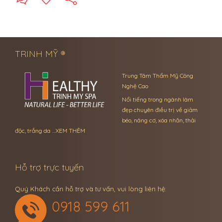
← Previous Post
Next Post →
TRINH MỸ ®
Trung Tâm Thẩm Mỹ Công
Nghệ Cao
Nổi tiếng trong ngành làm
đẹp chuyên điều trị về giảm
béo, nâng cơ, xóa nhăn, thải
độc, trắng da …
XEM THÊM
Hỗ trợ trực tuyến
Quý Khách cần hỗ trợ và tư vấn, vui lòng liên hệ:
0918 599 611