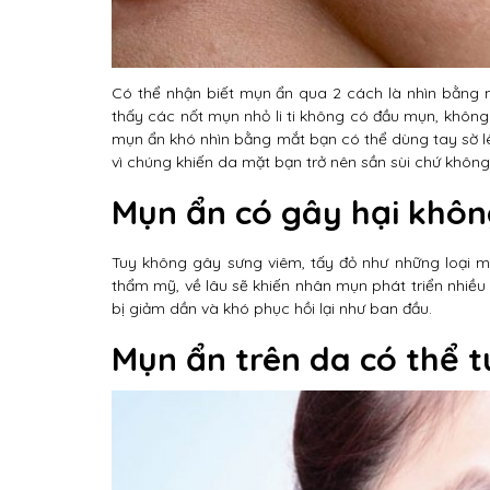
Có thể nhận biết mụn ẩn qua 2 cách là nhìn bằng 
thấy các nốt mụn nhỏ li ti không có đầu mụn, khôn
mụn ẩn khó nhìn bằng mắt bạn có thể dùng tay sờ l
vì chúng khiến da mặt bạn trở nên sần sùi chứ khôn
Mụn ẩn có gây hại khôn
Tuy không gây sưng viêm, tấy đỏ như những loại 
thẩm mỹ, về lâu sẽ khiến nhân mụn phát triển nhiều
bị giảm dần và khó phục hồi lại như ban đầu.
Mụn ẩn trên da có thể t