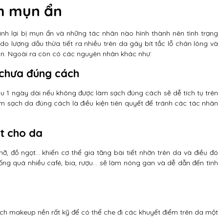
h mụn ẩn
nh lại bị mụn ẩn và những tác nhân nào hình thành nên tình trạng
o lượng dầu thừa tiết ra nhiều trên da gây bít tắc lỗ chân lông và
ụn. Ngoài ra còn có các nguyên nhân khác như:
 chưa đúng cách
au 1 ngày dài nếu không được làm sạch đúng cách sẽ dễ tích tụ trên
àm sạch da đúng cách là điều kiện tiên quyết để tránh các tác nhân
t cho da
, đồ ngọt… khiến cơ thể gia tăng bài tiết nhờn trên da và điều đó
ống quá nhiều café, bia, rượu… sẽ làm nóng gan và dễ dẫn đến tình
ch makeup nền rất kỹ để có thể che đi các khuyết điểm trên da một