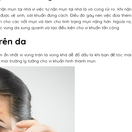
ặn mụn tại nhà vì việc tự nặn mụn tại nhà là vô cùng rủi ro. Khi nặn
được vệ sinh, sát khuẩn đúng cách. Điều đó gây nên việc đưa thêm
ơn cho các nốt mụn và làm cho tình trạng mụn nặng hơn. Ngoài ra,
 vùng da xung quanh và tạo điều kiện cho vi khuẩn tấn công.
trên da
ụn ẩn nhất vì vùng trán là vùng khá dễ đổ dầu là khi bạn để tóc mái
môi trường lý tưởng cho vi khuẩn hình thành mụn.