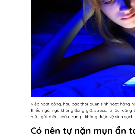
Việc hoạt động, hay các thói quen sinh hoạt hằng 
thiếu ngủ, ngủ không đúng giờ, stress, lo lâu, căn
mặt, gối, mền, khẩu trang… không được vệ sinh sạch 
Có nên tự nặn mụn ẩn t