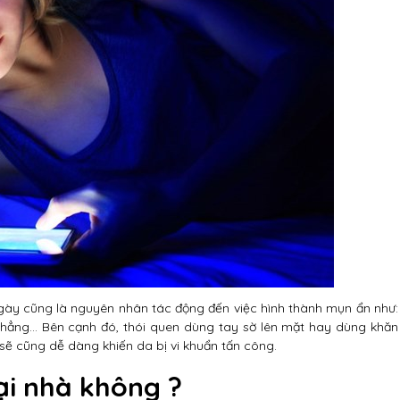
ngày cũng là nguyên nhân tác động đến việc hình thành mụn ẩn như:
g thẳng… Bên cạnh đó, thói quen dùng tay sờ lên mặt hay dùng khăn
sẽ cũng dễ dàng khiến da bị vi khuẩn tấn công.
ại nhà không ?