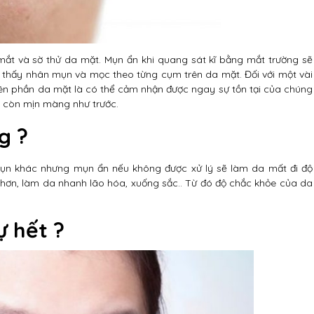
mắt và sờ thử da mặt. Mụn ẩn khi quang sát kĩ bằng mắt trường sẽ
g thấy nhân mụn và mọc theo từng cụm trên da mặt. Đối với một vài
ên phần da mặt là có thể cảm nhận được ngay sự tồn tại của chúng
g còn mịn màng như trước.
g ?
mụn khác nhưng mụn ẩn nếu không được xử lý sẽ làm da mất đi độ
 hơn, làm da nhanh lão hóa, xuống sắc.. Từ đó độ chắc khỏe của da
ự hết ?