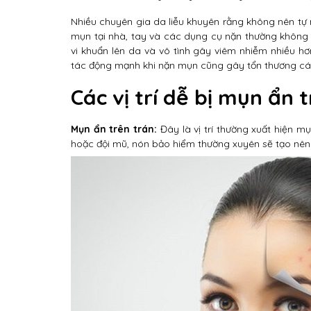
Nhiều chuyên gia da liễu khuyên rằng không nên tự n
mụn tại nhà, tay và các dụng cụ nặn thường không 
vi khuẩn lên da và vô tình gây viêm nhiễm nhiều h
tác động mạnh khi nặn mụn cũng gây tổn thương các
Các vị trí dễ bị mụn ẩn 
Mụn ẩn trên trán:
Đây là vị trí thường xuất hiện m
hoặc đội mũ, nón bảo hiểm thường xuyên sẽ tạo nên 