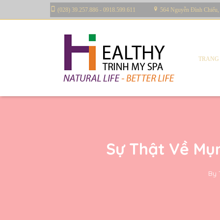
(028) 39.257.886 - 0918.599.611
564 Nguyễn Đình Chiểu,
TRANG
Sự Thật Về Mụn
By