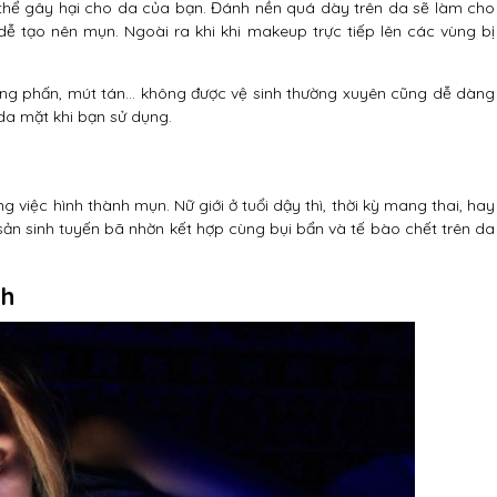
ó thể gây hại cho da của bạn. Đánh nền quá dày trên da sẽ làm cho
ễ tạo nên mụn. Ngoài ra khi khi makeup trực tiếp lên các vùng bị
g phấn, mút tán… không được vệ sinh thường xuyên cũng dễ dàng
 da mặt khi bạn sử dụng.
g việc hình thành mụn. Nữ giới ở tuổi dậy thì, thời kỳ mang thai, hay
sự sản sinh tuyến bã nhờn kết hợp cùng bụi bẩn và tế bào chết trên da
nh