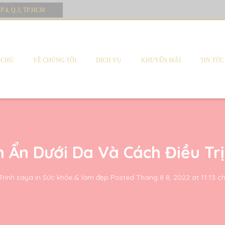
 P.4, Q.3, TP.HCM
 CHỦ
VỀ CHÚNG TÔI
DỊCH VỤ
KHUYẾN MÃI
TIN TỨC
 Ẩn Dưới Da Và Cách Điều Tr
Trinh saya
in
Sức khỏe & làm đẹp
Posted
Tháng 8 8, 2022 at 11:13 c