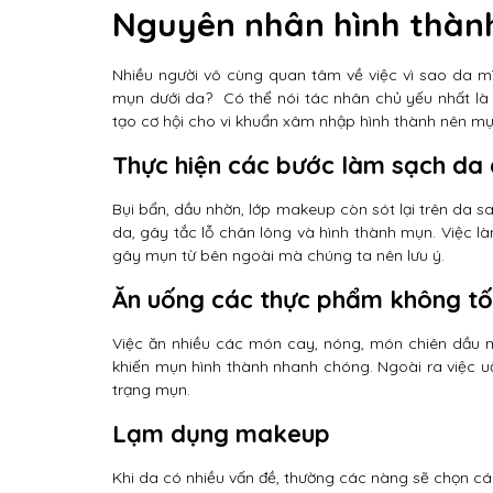
Nguyên nhân hình thàn
Nhiều người vô cùng quan tâm về việc vì sao da mì
mụn dưới da? Có thể nói tác nhân chủ yếu nhất là d
tạo cơ hội cho vi khuẩn xâm nhập hình thành nên m
Thực hiện các bước làm sạch da
Bụi bẩn, dầu nhờn, lớp makeup còn sót lại trên da s
da, gây tắc lỗ chân lông và hình thành mụn. Việc l
gây mụn từ bên ngoài mà chúng ta nên lưu ý.
Ăn uống các thực phẩm không tố
Việc ăn nhiều các món cay, nóng, món chiên dầu mỡ
khiến mụn hình thành nhanh chóng. Ngoài ra việc u
trạng mụn.
Lạm dụng makeup
Khi da có nhiều vấn đề, thường các nàng sẽ chọn cá