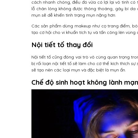
cách nhanh chóng, điều đó vừa có lợi lại vô tình c
lỗ chân lông không được thông thoáng, gây bí da d
mụn sẽ dễ khiến tình trạng mụn nặng hơn.
Các sản phẩm dùng makeup như cọ trang điểm, bôn
tạo cơ hội cho vi khuẩn tích tụ và tấn công lên vùng
Nội tiết tố thay đổi
Nội tiết tố cũng đóng vai trò vô cùng quan trọng tron
bị rối loạn nội tiết tố sẽ làm cho cơ thể kích thích 
sẽ tạo nên các loại mụn và đặc biệt là mụn ẩn.
Chế độ sinh hoạt không lành mạ