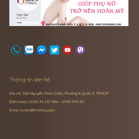
Thông tin liên hệ
Địa chỉ: 564 Nguyễn Đình Chiểu, Phường 4, Quận 3, TP.HCM
Điện thoại: (028) 39 257 886 – 0918 599 611
Email:
tuvan@trinhmy.com