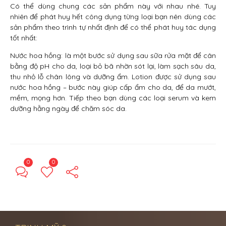
Có thể dùng chung các sản phẩm này với nhau nhé. Tuy
nhiên để phát huy hết công dụng từng loại bạn nên dùng các
sản phẩm theo trình tự nhất định để có thể phát huy tác dụng
tốt nhất:
Nước hoa hồng: là một bước sử dụng sau sữa rửa mặt để cân
bằng độ pH cho da, loại bỏ bã nhờn sót lại, làm sạch sâu da,
thu nhỏ lỗ chân lông và dưỡng ẩm. Lotion được sử dụng sau
nước hoa hồng – bước này giúp cấp ẩm cho da, để da mướt,
mềm, mọng hơn. Tiếp theo bạn dùng các loại serum và kem
dưỡng hằng ngày để chăm sóc da.
0
0
← Previous Post
Next Post →