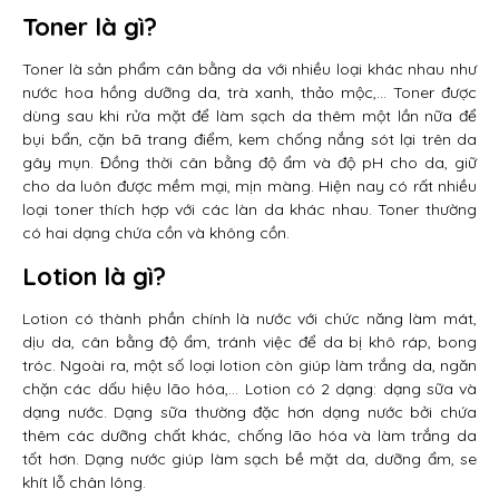
Toner là gì?
Toner là sản phẩm cân bằng da với nhiều loại khác nhau như
nước hoa hồng dưỡng da, trà xanh, thảo mộc,… Toner được
dùng sau khi rửa mặt để làm sạch da thêm một lần nữa để
bụi bẩn, cặn bã trang điểm, kem chống nắng sót lại trên da
gây mụn. Đồng thời cân bằng độ ẩm và độ pH cho da, giữ
cho da luôn được mềm mại, mịn màng. Hiện nay có rất nhiều
loại toner thích hợp với các làn da khác nhau. Toner thường
có hai dạng chứa cồn và không cồn.
Lotion là gì?
Lotion có thành phần chính là nước với chức năng làm mát,
dịu da, cân bằng độ ẩm, tránh việc để da bị khô ráp, bong
tróc. Ngoài ra, một số loại lotion còn giúp làm trắng da, ngăn
chặn các dấu hiệu lão hóa,… Lotion có 2 dạng: dạng sữa và
dạng nước. Dạng sữa thường đặc hơn dạng nước bởi chứa
thêm các dưỡng chất khác, chống lão hóa và làm trắng da
tốt hơn. Dạng nước giúp làm sạch bề mặt da, dưỡng ẩm, se
khít lỗ chân lông.