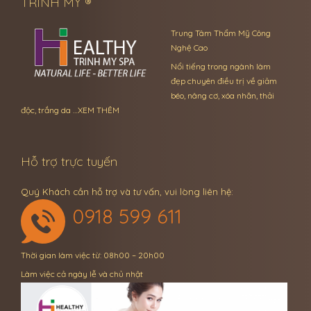
TRINH MỸ ®
Trung Tâm Thẩm Mỹ Công
Nghệ Cao
Nổi tiếng trong ngành làm
đẹp chuyên điều trị về giảm
béo, nâng cơ, xóa nhăn, thải
độc, trắng da …
XEM THÊM
Hỗ trợ trực tuyến
Quý Khách cần hỗ trợ và tư vấn, vui lòng liên hệ:
0918 599 611
Thời gian làm việc từ: 08h00 – 20h00
Làm việc cả ngày lễ và chủ nhật