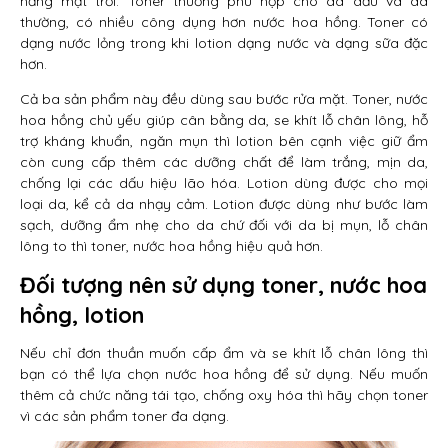
nắng mặt trời. Toner thường phù hợp cho da dầu và da
thường, có nhiều công dụng hơn nước hoa hồng. Toner có
dạng nước lỏng trong khi lotion dạng nước và dạng sữa đặc
hơn.
Cả ba sản phẩm này đều dùng sau bước rửa mặt. Toner, nước
hoa hồng chủ yếu giúp cân bằng da, se khít lỗ chân lông, hỗ
trợ kháng khuẩn, ngăn mụn thì lotion bên cạnh việc giữ ẩm
còn cung cấp thêm các dưỡng chất để làm trắng, mịn da,
chống lại các dấu hiệu lão hóa. Lotion dùng được cho mọi
loại da, kể cả da nhạy cảm. Lotion được dùng như bước làm
sạch, dưỡng ẩm nhẹ cho da chứ đối với da bị mụn, lỗ chân
lông to thì toner, nước hoa hồng hiệu quả hơn.
Đối tượng nên sử dụng toner, nước hoa
hồng, lotion
Nếu chỉ đơn thuần muốn cấp ẩm và se khít lỗ chân lông thì
bạn có thể lựa chọn nước hoa hồng để sử dụng. Nếu muốn
thêm cả chức năng tái tạo, chống oxy hóa thì hãy chọn toner
vì các sản phẩm toner đa dạng.