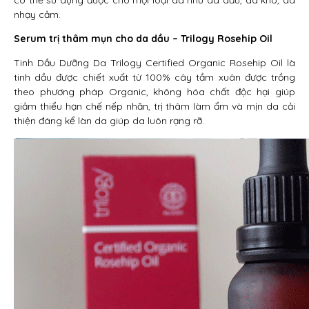
có thể sử dụng được cho mọi loại da như da dầu, da khô, da
nhạy cảm.
Serum trị thâm mụn cho da dầu – Trilogy Rosehip Oil
Tinh Dầu Dưỡng Da Trilogy Certified Organic Rosehip Oil là
tinh dầu được chiết xuất từ 100% cây tầm xuân được trồng
theo phương pháp Organic, không hóa chất độc hại giúp
giảm thiểu hạn chế nếp nhăn, trị thâm làm ẩm và mịn da cải
thiện đáng kể làn da giúp da luôn rạng rỡ.