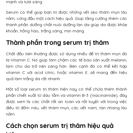
mạnh và tươi sáng.
Serum có thể giúp bạn trị được những vết sẹo thâm mụn lâu
năm, cứng đầu một cách hiệu quả. Giúp tăng cường thêm các
thành phần dưỡng chất nuôi dưỡng làn da giúp da được khỏe
khoắn, hồng hào, trắng sáng, mịn màng.
Thành phần trong serum trị thâm
Chất đầu tiên thường được sử dụng nhiều để trị thâm mụn đó
là Vitamin C. Nó giúp làm chậm các tế bào sản xuất melanin,
làm cho da trở nên sáng hơn. Bên cạnh đó có thể kết hợp
vitamin C với acid citric, hoặc vitamin E…sẽ mang đến hiệu
quả làm trắng da rất nhanh.
Một số loại serum trị thâm hiện nay có thể chứa thêm thành
phần chiết xuất từ dâu tằm và vitamin B-3 (niacinamide), đây
được xem là các chất rất an toàn và rất tuyệt với trong việc
điều trị đốm nâu, vết thâm mụn, các vết nám, tàn nhang lâu
năm.
Cách chọn serum trị thâm hiệu quả