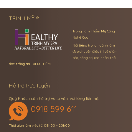
← Previous Post
Next Post →
TRINH MỸ ®
Trung Tâm Thẩm Mỹ Công
Nghệ Cao
Nổi tiếng trong ngành làm
đẹp chuyên điều trị về giảm
béo, nâng cơ, xóa nhăn, thải
độc, trắng da …
XEM THÊM
Hỗ trợ trực tuyến
Quý Khách cần hỗ trợ và tư vấn, vui lòng liên hệ:
0918 599 611
Thời gian làm việc từ: 08h00 – 20h00