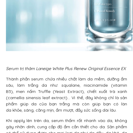
Serum trị thâm Laneige White Plus Renew Original Essence EX
Thành phần serum chứa nhiều chất làm da mềm, dưỡng ẩm
sâu, làm trắng da như: squalane, niacinamide (vitamin
B3), men nấm Truffle (Yeast Extract), chiết xuất trà xanh
(camellia sinensis leaf extract)… Vì thế, đây không chỉ là sản
phẩm giúp da của bạn trắng mà còn giúp bạn có làn
da khỏe, sáng, căng mịn, ẩm mượt, đầy sức sống dài lâu.
Khi apply lên trên da, serum thấm rất nhanh vào da, không
gây nhờn dính, cung cấp độ ẩm cần thiết cho da. Sản phẩm