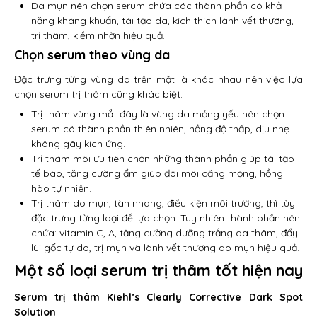
Da mụn nên chọn serum chứa các thành phần có khả
năng kháng khuẩn, tái tạo da, kích thích lành vết thương,
trị thâm, kiềm nhờn hiệu quả.
Chọn serum theo vùng da
Đặc trưng từng vùng da trên mặt là khác nhau nên việc lựa
chọn serum trị thâm cũng khác biệt.
Trị thâm vùng mắt đây là vùng da mỏng yếu nên chọn
serum có thành phần thiên nhiên, nồng độ thấp, dịu nhẹ
không gây kích ứng.
Trị thâm môi ưu tiên chọn những thành phần giúp tái tạo
tế bào, tăng cường ẩm giúp đôi môi căng mọng, hồng
hào tự nhiên.
Trị thâm do mụn, tàn nhang, điều kiện môi trường, thì tùy
đặc trưng từng loại để lựa chọn. Tuy nhiên thành phần nên
chứa: vitamin C, A, tăng cường dưỡng trắng da thâm, đẩy
lùi gốc tự do, trị mụn và lành vết thương do mụn hiệu quả.
Một số loại serum trị thâm tốt hiện nay
Serum trị thâm Kiehl’s Clearly Corrective Dark Spot
Solution