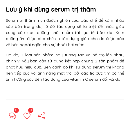
Lưu ý khi dùng serum trị thâm
Serum trị thâm mụn được nghiên cứu, bào chế để xâm nhập
sâu bên trong da, từ đó tác dụng sẽ là triệt để nhất, giúp
cung cấp các dưỡng chất nhằm tái tạo tế bào da. Kem
dưỡng ẩm được pha chế có tác dụng giúp cho da được bảo
vệ bên ngoài ngăn cho sự thoát hơi nước.
Do đó, 2 loại sản phẩm này tương tác và hỗ trợ lẫn nhau,
chính vì vậy bạn cần sử dụng kết hợp chung 2 sản phẩm để
phát huy hiệu quả. Bên cạnh đó khi sử dụng serum thì không
nên tiếp xúc với ánh nắng mặt trời bởi các tia cực tím có thể
ảnh hưởng xấu đến tác dụng của vitamin C serum đối với da.
0
0