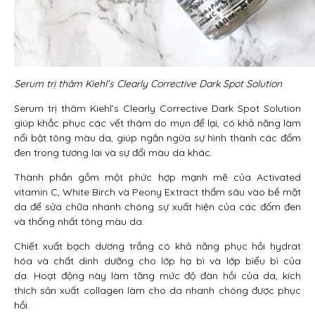
Serum trị thâm Kiehl’s Clearly Corrective Dark Spot Solution
Serum trị thâm Kiehl’s Clearly Corrective Dark Spot Solution
giúp khắc phục các vết thâm do mụn để lại, có khả năng làm
nổi bật tông màu da, giúp ngăn ngừa sự hình thành các đốm
đen trong tương lai và sự đổi màu da khác.
Thành phần gồm một phức hợp mạnh mẽ của Activated
vitamin C, White Birch và Peony Extract thấm sâu vào bề mặt
da để sửa chữa nhanh chóng sự xuất hiện của các đốm đen
và thống nhất tông màu da.
Chiết xuất bạch dương trắng có khả năng phục hồi hydrat
hóa và chất dinh dưỡng cho lớp hạ bì và lớp biểu bì của
da. Hoạt động này làm tăng mức độ đàn hồi của da, kích
thích sản xuất collagen làm cho da nhanh chóng được phục
hồi.