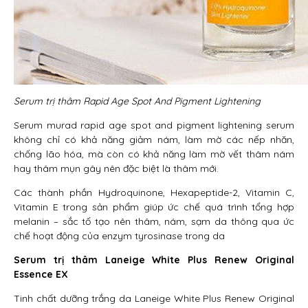
Serum trị thâm Rapid Age Spot And Pigment Lightening
Serum murad rapid age spot and pigment lightening serum
không chỉ có khả năng giảm nám, làm mờ các nếp nhăn,
chống lão hóa, mà còn có khả năng làm mờ vết thâm nám
hay thâm mụn gây nên đặc biệt là thâm mới.
Các thành phần Hydroquinone, Hexapeptide-2, Vitamin C,
Vitamin E trong sản phẩm giúp ức chế quá trình tổng hợp
melanin – sắc tố tạo nên thâm, nám, sạm da thông qua ức
chế hoạt động của enzym tyrosinase trong da
Serum trị thâm Laneige White Plus Renew Original
Essence EX
Tinh chất dưỡng trắng da Laneige White Plus Renew Original