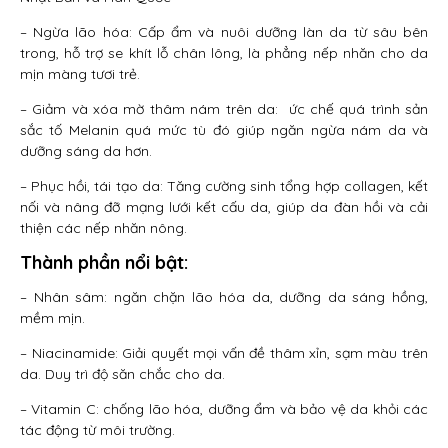
– Ngừa lão hóa: Cấp ẩm và nuôi dưỡng làn da từ sâu bên
trong, hỗ trợ se khít lỗ chân lông, là phẳng nếp nhăn cho da
mịn màng tươi trẻ.
– Giảm và xóa mờ thâm nám trên da: ức chế quá trình sản
sắc tố Melanin quá mức tù đó giúp ngăn ngừa nám da và
dưỡng sáng da hơn.
– Phục hồi, tái tạo da: Tăng cường sinh tổng hợp collagen, kết
nối và nâng đỡ mạng lưới kết cấu da, giúp da đàn hồi và cải
thiện các nếp nhăn nông.
Thành phần nổi bật:
– Nhân sâm: ngăn chặn lão hóa da, dưỡng da sáng hồng,
mềm mịn.
– Niacinamide: Giải quyết mọi vấn đề thâm xỉn, sạm màu trên
da. Duy trì độ săn chắc cho da.
– Vitamin C: chống lão hóa, dưỡng ẩm và bảo vệ da khỏi các
tác động từ môi trường.