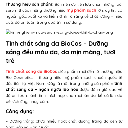
Thương hiệu sản phẩm:
Bạn nên ưu tiên lựa chọn những loại
serum thuộc những thương hiệu
mỹ phẩm sạch
lớn, uy tín, có
nguồn gốc, xuất xứ và kiểm định rõ ràng về chất lượng – hiệu
quả, độ an toàn trong quá trình sử dụng.
Tinh chất sáng da BioCos – Dưỡng
sáng đều màu da, da mịn màng, tươi
trẻ
Tinh chất sáng da BioCos
siêu phẩm mới đến từ thương hiệu
Bio Cosmetics – thương hiệu mỹ phẩm sạch chuẩn quốc tế
đầu tiên tại Việt Nam. Đây là một trong những sản phẩm
tinh
chất sáng da – ngăn ngừa lão hóa
được đánh giá cao về
độ an toàn, lành tính thích hợp cho mọi làn da, kể cả làn da
dễ kích ứng, nhạy cảm.
Công dụng:
– Dưỡng trắng: chứa nhiều hoạt chất dưỡng trắng da đến từ
Nhật Bản và Hàn Quốc