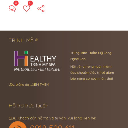
0
0
← Previous Post
Next Post →
TRINH MỸ ®
Trung Tâm Thẩm Mỹ Công
Nghệ Cao
Nổi tiếng trong ngành làm
đẹp chuyên điều trị về giảm
béo, nâng cơ, xóa nhăn, thải
độc, trắng da …
XEM THÊM
Hỗ trợ trực tuyến
Quý Khách cần hỗ trợ và tư vấn, vui lòng liên hệ: