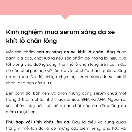
Kinh nghiệm mua serum sáng da se
khít lỗ chân lông
Một sản phẩm
serum sáng da se khít lỗ chân lông
được
đánh giá cao, chất lượng nếu sản phẩm đó mang lại hiệu quả
tốt trong việc dưỡng sáng, thu nhỏ lỗ chân lông. Bên cạnh đó,
nó còn phải phù hợp với làn da và có chứa thành phần dưỡng
da an toàn. Do đó, khi lựa chọn loại serum sáng da se khít lỗ
chân lông bạn cần lưu ý:
Bên cạnh đó, bạn nên lựa chọn những dòng serum chứa một
trong 3 thành phần như Niacinamide, BHA và AHA. Ngoài ra,
sản phẩm này nên có thêm các chất cấp ẩm để dưỡng da
mềm mượt hơn.
Phù hợp với tính chất làn da:
Đây là điều vô cùng quan
trọng vì mỗi làn da lại có những đặc điểm riêng, phù hợp với