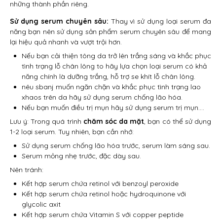
những thành phần riêng.
Sử dụng serum chuyên sâu:
Thay vì sử dụng loại serum đa
năng bạn nên sử dụng sản phẩm serum chuyên sâu để mang
lại hiệu quả nhanh và vượt trội hơn.
Nếu bạn cải thiện tông da trở lên trắng sáng và khắc phục
tình trạng lỗ chân lông to hãy lựa chọn loại serum có khả
năng chính là dưỡng trắng, hỗ trợ se khít lỗ chân lông.
nêu sbanj muốn ngăn chặn và khắc phục tình trạng lao
xhaos trên da hãy sử dụng serum chống lão hóa.
Nếu bạn muốn điều trị mụn hãy sử dụng serum trị mụn….
Lưu ý: Trong quá trình
chăm sóc da mặt
, bạn có thể sử dụng
1-2 loại serum. Tuy nhiên, bạn cần nhớ:
Sử dụng serum chống lão hóa trước, serum làm sáng sau.
Serum mỏng nhẹ trước, đặc dày sau.
Nên tránh:
Kết hợp serum chứa retinol với benzoyl peroxide
Kết hợp serum chứa retinol hoặc hydroquinone với
glycolic axit
Kết hợp serum chứa Vitamin S với copper peptide