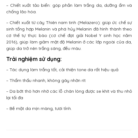
– Chiết xuất tảo biển: góp phần làm trắng da, dưỡng ẩm và
chống lão hóa.
– Chiết xuất từ cây Thiên nam tinh (Melazero): giúp ức chế sự
sinh tổng hợp Melanin và phá hủy Melanin đã hình thành theo
cơ thế tự thực bào (cơ chế đạt giải Nobel Y sinh học năm
2016), giúp làm giảm mật độ Melanin ở các lớp ngoài của da,
giúp da trở nên trắng sáng, đều màu.
Trải nghiệm sử dụng:
– Tác dụng làm trắng tốt, cải thiện tone da rất hiệu quả
– Thẩm thấu nhanh, không gây nhờn rít
– Da bớt thô hơn nhờ các lỗ chân lông được se khít và thu nhỏ
lại tối đa
– Bề mặt da mịn màng, tươi tỉnh.