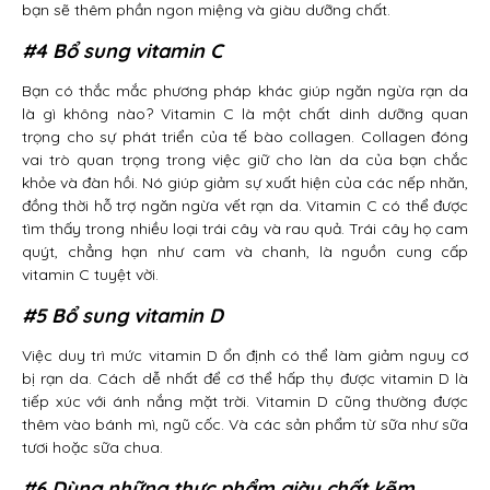
bạn sẽ thêm phần ngon miệng và giàu dưỡng chất.
#4 Bổ sung vitamin C
Bạn có thắc mắc phương pháp khác giúp ngăn ngừa rạn da
là gì không nào? Vitamin C là một chất dinh dưỡng quan
trọng cho sự phát triển của tế bào collagen. Collagen đóng
vai trò quan trọng trong việc giữ cho làn da của bạn chắc
khỏe và đàn hồi. Nó giúp giảm sự xuất hiện của các nếp nhăn,
đồng thời hỗ trợ ngăn ngừa vết rạn da. Vitamin C có thể được
tìm thấy trong nhiều loại trái cây và rau quả. Trái cây họ cam
quýt, chẳng hạn như cam và chanh, là nguồn cung cấp
vitamin C tuyệt vời.
#5 Bổ sung vitamin D
Việc duy trì mức vitamin D ổn định có thể làm giảm nguy cơ
bị rạn da. Cách dễ nhất để cơ thể hấp thụ được vitamin D là
tiếp xúc với ánh nắng mặt trời. Vitamin D cũng thường được
thêm vào bánh mì, ngũ cốc. Và các sản phẩm từ sữa như sữa
tươi hoặc sữa chua.
#6 Dùng những thực phẩm giàu chất kẽm