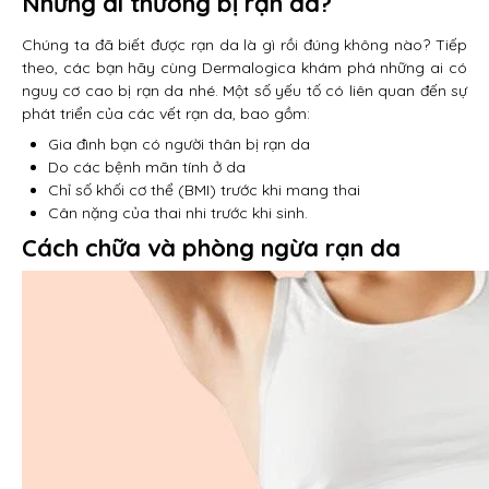
Những ai thường bị rạn da?
Chúng ta đã biết được rạn da là gì rồi đúng không nào? Tiếp
theo, các bạn hãy cùng Dermalogica khám phá những ai có
nguy cơ cao bị rạn da nhé. Một số yếu tố có liên quan đến sự
phát triển của các vết rạn da, bao gồm:
Gia đình bạn có người thân bị rạn da
Do các bệnh mãn tính ở da
Chỉ số khối cơ thể (BMI) trước khi mang thai
Cân nặng của thai nhi trước khi sinh.
Cách chữa và phòng ngừa rạn da