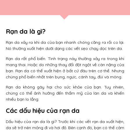
Rạn da là gì?
Rạn da xảy ra khi da của bạn nhanh chóng căng ra rồi co lại.
Nó thường xuất hiện dưới dạng các vết sẹo chạy dọc trên da.
Rạn da rất phổ biến. Tình trạng này thường xảy ra trong khi
mang thai. Hoặc do những thay đổi đột ngột về cân nặng của
bạn. Rạn da có thể xuất hiện ở bất cứ đâu trên cơ thể. Nhưng
chúng phổ biến nhất trên bụng, ngực, cánh tay, đùi và mông.
Rạn da không gây hại cho sức khỏe của bạn. Tuy nhiên,
chúng có thể ảnh hưởng đến thẩm mỹ của làn da và khiến
nhiều bạn lo lắng.
Các dấu hiệu của rạn da
Dấu hiệu của rạn da là gì? Trước khi các vết rạn da xuất hiện,
da sẽ trở nên mỏng đi và hơi đỏ. Bên cạnh đó, bạn có thể cảm