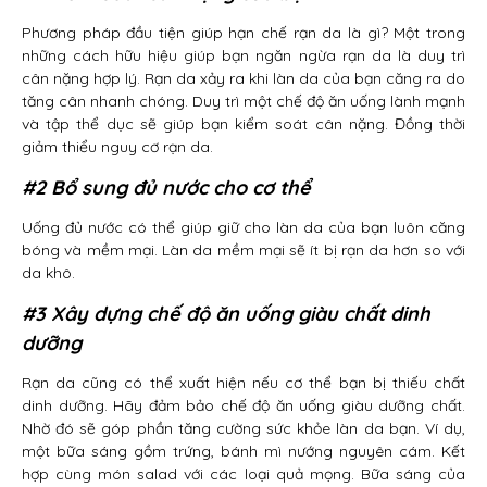
Phương pháp đầu tiện giúp hạn chế rạn da là gì? Một trong
những cách hữu hiệu giúp bạn ngăn ngừa rạn da là duy trì
cân nặng hợp lý. Rạn da xảy ra khi làn da của bạn căng ra do
tăng cân nhanh chóng. Duy trì một chế độ ăn uống lành mạnh
và tập thể dục sẽ giúp bạn kiểm soát cân nặng. Đồng thời
giảm thiểu nguy cơ rạn da.
#2 Bổ sung đủ nước cho cơ thể
Uống đủ nước có thể giúp giữ cho làn da của bạn luôn căng
bóng và mềm mại. Làn da mềm mại sẽ ít bị rạn da hơn so với
da khô.
#3 Xây dựng chế độ ăn uống giàu chất dinh
dưỡng
Rạn da cũng có thể xuất hiện nếu cơ thể bạn bị thiếu chất
dinh dưỡng. Hãy đảm bảo chế độ ăn uống giàu dưỡng chất.
Nhờ đó sẽ góp phần tăng cường sức khỏe làn da bạn. Ví dụ,
một bữa sáng gồm trứng, bánh mì nướng nguyên cám. Kết
hợp cùng món salad với các loại quả mọng. Bữa sáng của