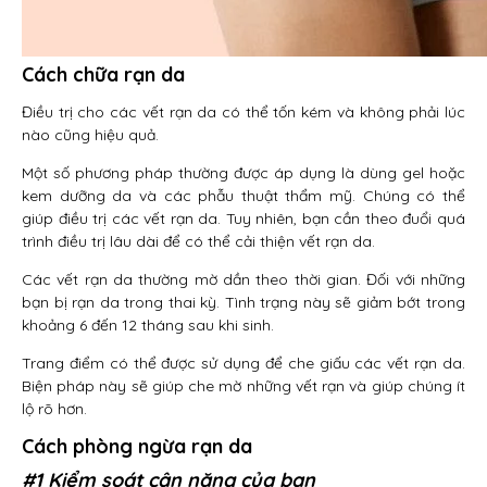
Cách chữa rạn da
Điều trị cho các vết rạn da có thể tốn kém và không phải lúc
nào cũng hiệu quả.
Một số phương pháp thường được áp dụng là dùng gel hoặc
kem dưỡng da và các phẫu thuật thẩm mỹ. Chúng có thể
giúp điều trị các vết rạn da. Tuy nhiên, bạn cần theo đuổi quá
trình điều trị lâu dài để có thể cải thiện vết rạn da.
Các vết rạn da thường mờ dần theo thời gian. Đối với những
bạn bị rạn da trong thai kỳ. Tình trạng này sẽ giảm bớt trong
khoảng 6 đến 12 tháng sau khi sinh.
Trang điểm có thể được sử dụng để che giấu các vết rạn da.
Biện pháp này sẽ giúp che mờ những vết rạn và giúp chúng ít
lộ rõ hơn.
Cách phòng ngừa rạn da
#1 Kiểm soát cân nặng của bạn