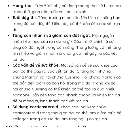
Mang thai.
Trên 50% phụ nữ đang mang thai sẽ bị rạn da
trong thời gian dài trước và sau khi sinh.
Tuổi dậy thì.
Tăng trưởng nhanh là điển hình ở những bạn
trong độ tuổi dậy thì. Điều này có thể dẫn đến các vết rạn
da.
Tăng cân nhanh và giảm cân đột ngột.
Một nguyên
nhân tiếp theo của rạn da là gì? Câu trả lời chính là sự
thay đổi đột ngột trong cân nặng. Trọng lượng cơ thể tăng
lên nhiều và giảm nhanh đi chóng có thể gây ra các vết
rạn da.
Các vấn đề về sức khỏe.
Một số vấn đề về sức khỏe của
bạn có thể gây ra các vết rạn da. Chẳng hạn như hội
chứng Marfan và hội chứng Cushing. Hội chứng Marfan có
thể dẫn đến giảm độ đàn hồi trong mô da. Trong khi đó,
hội chứng Cushing có thể khiến cơ thể tạo ra quá nhiều
hormone. Dẫn đến tăng cân nhanh chóng và khiến làn da
dễ bị mỏng đi, hình thành các vết rạn da.
Sử dụng corticosteroid.
Thoa các loại kem chứa
corticosteroid trong thời gian dài có thể làm giảm mức độ
collagen trong da. Do đó làm tăng nguy cơ rạn da.