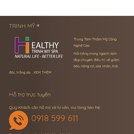
← Previous Post
Next Post →
TRINH MỸ ®
Trung Tâm Thẩm Mỹ Công
Nghệ Cao
Nổi tiếng trong ngành làm
đẹp chuyên điều trị về giảm
béo, nâng cơ, xóa nhăn, thải
độc, trắng da …
XEM THÊM
Hỗ trợ trực tuyến
Quý Khách cần hỗ trợ và tư vấn, vui lòng liên hệ:
0918 599 611