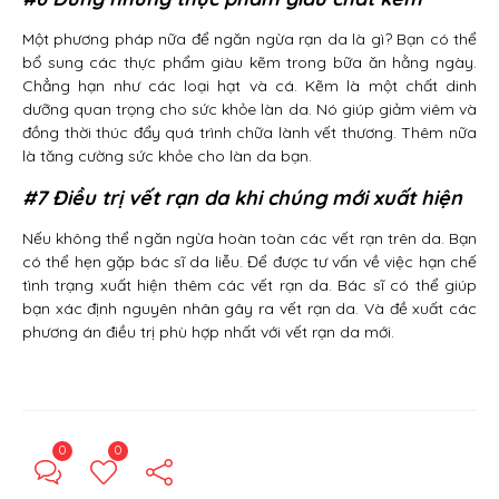
Một phương pháp nữa để ngăn ngừa rạn da là gì? Bạn có thể
bổ sung các thực phẩm giàu kẽm trong bữa ăn hằng ngày.
Chẳng hạn như các loại hạt và cá. Kẽm là một chất dinh
dưỡng quan trọng cho sức khỏe làn da. Nó giúp giảm viêm và
đồng thời thúc đẩy quá trình chữa lành vết thương. Thêm nữa
là tăng cường sức khỏe cho làn da bạn.
#7 Điều trị vết rạn da khi chúng mới xuất hiện
Nếu không thể ngăn ngừa hoàn toàn các vết rạn trên da. Bạn
có thể hẹn gặp bác sĩ da liễu. Để được tư vấn về việc hạn chế
tình trạng xuất hiện thêm các vết rạn da. Bác sĩ có thể giúp
bạn xác định nguyên nhân gây ra vết rạn da. Và đề xuất các
phương án điều trị phù hợp nhất với vết rạn da mới.
0
0