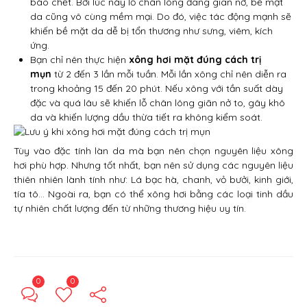
bào chết. Bởi lúc này lỗ chân lông đang giãn nở, bề mặt
da cũng vô cùng mềm mại. Do đó, việc tác động mạnh sẽ
khiến bề mặt da dễ bị tổn thương như sưng, viêm, kích
ứng.
Bạn chỉ nên thực hiện
xông hơi mặt đúng cách trị
mụn
từ 2 đến 3 lần mỗi tuần. Mỗi lần xông chỉ nên diễn ra
trong khoảng 15 đến 20 phút. Nếu xông với tần suất dày
đặc và quá lâu sẽ khiến lỗ chân lông giãn nở to, gây khô
da và khiến lượng dầu thừa tiết ra không kiểm soát.
Tùy vào đặc tính làn da mà bạn nên chọn nguyên liệu xông
hơi phù hợp. Nhưng tốt nhất, bạn nên sử dụng các nguyên liệu
thiên nhiên lành tính như: Lá bạc hà, chanh, vỏ bưởi, kinh giới,
tía tô… Ngoài ra, bạn có thể xông hơi bằng các loại tinh dầu
tự nhiên chất lượng đến từ những thương hiệu uy tín.
0
0