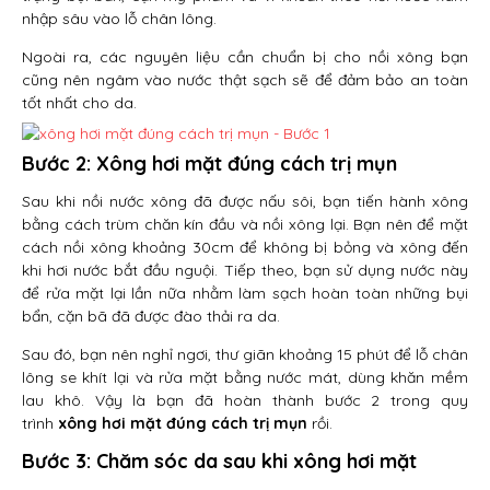
nhập sâu vào lỗ chân lông.
Ngoài ra, các nguyên liệu cần chuẩn bị cho nồi xông bạn
cũng nên ngâm vào nước thật sạch sẽ để đảm bảo an toàn
tốt nhất cho da.
Bước 2: Xông hơi mặt đúng cách trị mụn
Sau khi nồi nước xông đã được nấu sôi, bạn tiến hành xông
bằng cách trùm chăn kín đầu và nồi xông lại. Bạn nên để mặt
cách nồi xông khoảng 30cm để không bị bỏng và xông đến
khi hơi nước bắt đầu nguội. Tiếp theo, bạn sử dụng nước này
để rửa mặt lại lần nữa nhằm làm sạch hoàn toàn những bụi
bẩn, cặn bã đã được đào thải ra da.
Sau đó, bạn nên nghỉ ngơi, thư giãn khoảng 15 phút để lỗ chân
lông se khít lại và rửa mặt bằng nước mát, dùng khăn mềm
lau khô. Vậy là bạn đã hoàn thành bước 2 trong quy
trình
xông hơi mặt đúng cách trị mụn
rồi.
Bước 3: Chăm sóc da sau khi xông hơi mặt