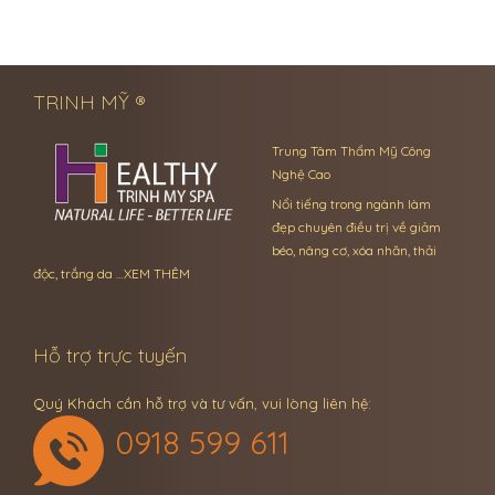
← Previous Post
Next Post →
TRINH MỸ ®
Trung Tâm Thẩm Mỹ Công
Nghệ Cao
Nổi tiếng trong ngành làm
đẹp chuyên điều trị về giảm
béo, nâng cơ, xóa nhăn, thải
độc, trắng da …
XEM THÊM
Hỗ trợ trực tuyến
Quý Khách cần hỗ trợ và tư vấn, vui lòng liên hệ:
0918 599 611