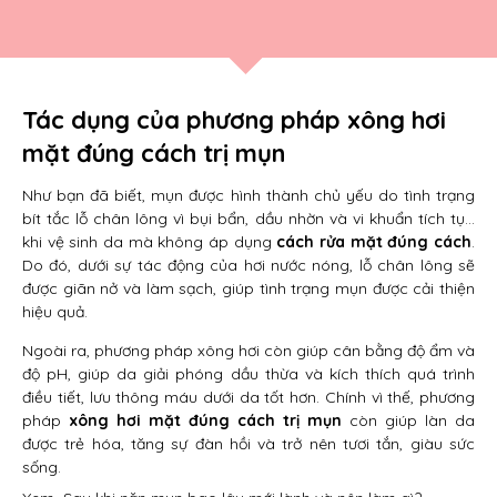
Tác dụng của phương pháp xông hơi
mặt đúng cách trị mụn
Như bạn đã biết, mụn được hình thành chủ yếu do tình trạng
bít tắc lỗ chân lông vì bụi bẩn, dầu nhờn và vi khuẩn tích tụ…
khi vệ sinh da mà không áp dụng
cách rửa mặt đúng cách
.
Do đó, dưới sự tác động của hơi nước nóng, lỗ chân lông sẽ
được giãn nở và làm sạch, giúp tình trạng mụn được cải thiện
hiệu quả.
Ngoài ra, phương pháp xông hơi còn giúp cân bằng độ ẩm và
độ pH, giúp da giải phóng dầu thừa và kích thích quá trình
điều tiết, lưu thông máu dưới da tốt hơn. Chính vì thế, phương
pháp
xông hơi mặt đúng cách trị mụn
còn giúp làn da
được trẻ hóa, tăng sự đàn hồi và trở nên tươi tắn, giàu sức
sống.