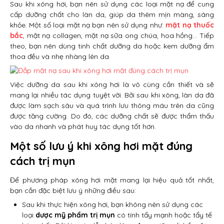
Sau khi xông hơi, bạn nên sử dụng các loại mặt nạ để cung
cấp dưỡng chất cho làn da, giúp da thêm mịn màng, sáng
khỏe. Một số loại mặt nạ bạn nên sử dụng như:
mặt nạ thuốc
bắc
, mặt nạ collagen, mặt nạ sữa ong chúa, hoa hồng… Tiếp
theo, bạn nên dùng tinh chất dưỡng da hoặc kem dưỡng ẩm
thoa đều và nhẹ nhàng lên da.
Việc dưỡng da sau khi xông hơi là vô cùng cần thiết và sẽ
mang lại nhiều tác dụng tuyệt vời. Bởi sau khi xông, làn da đã
được làm sạch sâu và quá trình lưu thông máu trên da cũng
được tăng cường. Do đó, các dưỡng chất sẽ được thẩm thấu
vào da nhanh và phát huy tác dụng tốt hơn.
Một số lưu ý khi xông hơi mặt đúng
cách trị mụn
Để phương pháp xông hơi mặt mang lại hiệu quả tốt nhất,
bạn cần đặc biệt lưu ý những điều sau:
Sau khi thực hiện xông hơi, bạn không nên sử dụng các
loại
dược mỹ phẩm trị mụn
có tính tẩy mạnh hoặc tẩy tế