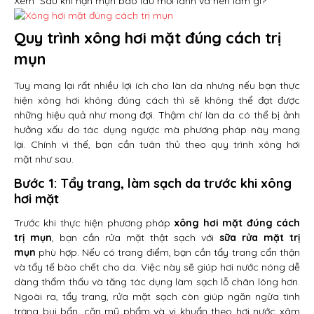
Xem
Sau khi nặn mụn bao lâu mới lành và nên làm gì?
Quy trình xông hơi mặt đúng cách trị
mụn
Tuy mang lại rất nhiều lợi ích cho làn da nhưng nếu bạn thực
hiện xông hơi không đúng cách thì sẽ không thể đạt được
những hiệu quả như mong đợi. Thậm chí làn da có thể bị ảnh
hưởng xấu do tác dụng ngược mà phương pháp này mang
lại. Chính vì thế, bạn cần tuân thủ theo quy trình xông hơi
mặt như sau.
Bước 1: Tẩy trang, làm sạch da trước khi xông
hơi mặt
Trước khi thực hiện phương pháp
xông hơi mặt đúng cách
trị mụn
, bạn cần rửa mặt thật sạch với
sữa rửa mặt trị
mụn
phù hợp. Nếu có trang điểm, bạn cần tẩy trang cẩn thận
và tẩy tế bào chết cho da. Việc này sẽ giúp hơi nước nóng dễ
dàng thẩm thấu và tăng tác dụng làm sạch lỗ chân lông hơn.
Ngoài ra, tẩy trang, rửa mặt sạch còn giúp ngăn ngừa tình
trạng bụi bẩn, cặn mỹ phẩm và vi khuẩn theo hơi nước xâm