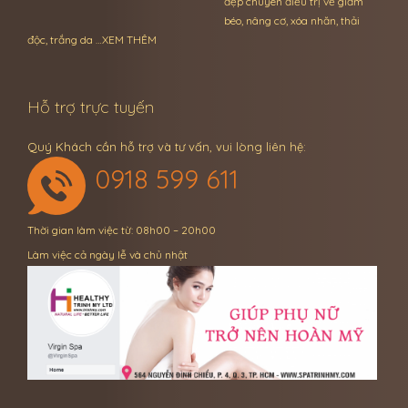
đẹp chuyên điều trị về giảm
béo, nâng cơ, xóa nhăn, thải
độc, trắng da …
XEM THÊM
Hỗ trợ trực tuyến
Quý Khách cần hỗ trợ và tư vấn, vui lòng liên hệ:
0918 599 611
Thời gian làm việc từ: 08h00 – 20h00
Làm việc cả ngày lễ và chủ nhật