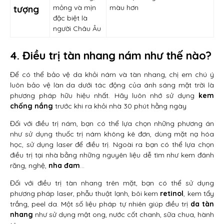
mỏng và mịn
màu hơn
tượng
đặc biệt là
người Châu Âu
4. Điều trị tàn nhang nám như thế nào?
Để có thể bảo vệ da khỏi nám và tàn nhang, chị em chú ý
luôn bảo vệ làn da dưới tác động của ánh sáng mặt trời là
phương pháp hữu hiệu nhất. Hãy luôn nhớ sử dụng
kem
chống nắng
trước khi ra khỏi nhà 30 phút hằng ngày
Đối với điều trị nám, bạn có thể lựa chọn những phương án
như sử dụng thuốc trị nám không kê đơn, dùng mặt nạ hóa
học, sử dụng laser để điều trị. Ngoài ra bạn có thể lựa chọn
điều trị tại nhà bằng những nguyên liệu dễ tìm như kem đánh
răng, nghệ,
nha đam
…
Đối với điều trị tàn nhang trên mặt, bạn có thể sử dụng
phương pháp laser, phẫu thuật lạnh, bôi kem
retinol
, kem tẩy
trắng, peel da. Một số liệu pháp tự nhiên giúp điều trị
da tàn
nhang
như sử dụng mật ong, nước cốt chanh, sữa chua, hành