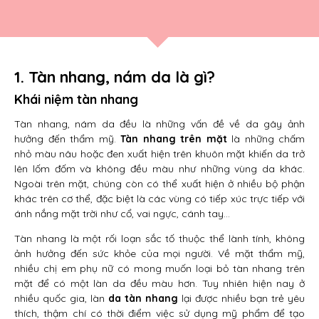
1. Tàn nhang, nám da là gì?
Khái niệm tàn nhang
Tàn nhang, nám da đều là những vấn đề về da gây ảnh
hưởng đến thẩm mỹ.
Tàn nhang trên mặt
là những chấm
nhỏ màu nâu hoặc đen xuất hiện trên khuôn mặt khiến da trở
lên lốm đốm và không đều màu như những vùng da khác.
Ngoài trên mặt, chúng còn có thể xuất hiện ở nhiều bộ phận
khác trên cơ thể, đặc biệt là các vùng có tiếp xúc trực tiếp với
ánh nắng mặt trời như cổ, vai ngực, cánh tay…
Tàn nhang là một rối loạn sắc tố thuộc thể lành tính, không
ảnh hưởng đến sức khỏe của mọi người. Về mặt thẩm mỹ,
nhiều chị em phụ nữ có mong muốn loại bỏ tàn nhang trên
mặt để có một làn da đều màu hơn. Tuy nhiên hiện nay ở
nhiều quốc gia, làn
da tàn nhang
lại được nhiều bạn trẻ yêu
thích, thậm chí có thời điểm việc sử dụng mỹ phẩm để tạo