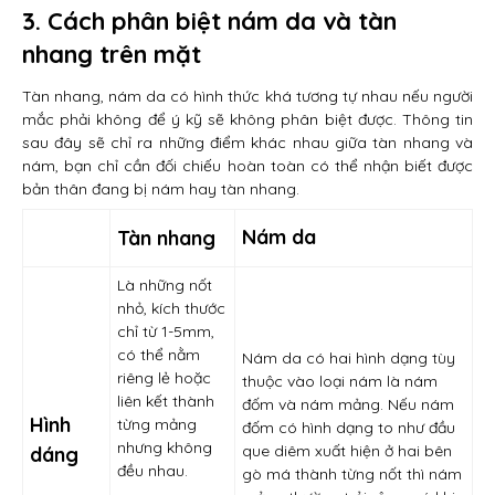
3. Cách phân biệt nám da và tàn
nhang trên mặt
Tàn nhang, nám da có hình thức khá tương tự nhau nếu người
mắc phải không để ý kỹ sẽ không phân biệt được. Thông tin
sau đây sẽ chỉ ra những điểm khác nhau giữa tàn nhang và
nám, bạn chỉ cần đối chiếu hoàn toàn có thể nhận biết được
bản thân đang bị nám hay tàn nhang.
Nám da
Tàn nhang
Là những nốt
nhỏ, kích thước
chỉ từ 1-5mm,
có thể nằm
Nám da có hai hình dạng tùy
riêng lẻ hoặc
thuộc vào loại nám là nám
liên kết thành
đốm và nám mảng. Nếu nám
Hình
từng mảng
đốm có hình dạng to như đầu
nhưng không
que diêm xuất hiện ở hai bên
dáng
đều nhau.
gò má thành từng nốt thì nám