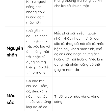
mảng thường trải rộng, có khi
Khi ra ngoài
che kín cả khuôn mặt.
nắng, tàn
nhang có xu
hướng đậm
màu hơn.
Chủ yếu là
Mắc phải bởi nhiều nguyên
nguyên nhân
nhân khác nhau như rối loạn
di truyền, do
sắc tố, thay đổi nội tiết tố, mắc
tiếp xúc lâu với
Nguyên
bệnh phụ khoa mãn tính, chế
ánh nắng mặt
độ ăn uống hoặc những ảnh
nhân
trời hoặc sử
hưởng từ môi trường. Việc lạm
dụng những
dụng mỹ phẩm cũng có thể
biện pháp điều
gây ra nám da.
trị hormone
Có các màu
như nâu sẫm,
đỏ, đen, xám,
Màu
nâu nhạt, tùy
Thường có màu vàng, vàng
thuộc vào từng
sáng
sắc
loại da sẽ có