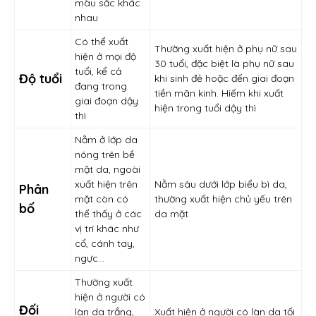
màu sắc khác
nhau
Có thể xuất
Thường xuất hiện ở phụ nữ sau
hiện ở mọi độ
30 tuổi, đặc biệt là phụ nữ sau
tuổi, kể cả
Độ tuổi
khi sinh đẻ hoặc đến giai đoạn
đang trong
tiền mãn kinh. Hiếm khi xuất
giai đoạn dậy
hiện trong tuổi dậy thì
thì
Nằm ở lớp da
nông trên bề
mặt da, ngoài
xuất hiện trên
Nằm sâu dưới lớp biểu bì da,
Phân
mặt còn có
thường xuất hiện chủ yếu trên
bố
thể thấy ở các
da mặt
vị trí khác như
cổ, cánh tay,
ngực…
Thường xuất
hiện ở người có
Đối
làn da trắng,
Xuất hiện ở người có làn da tối