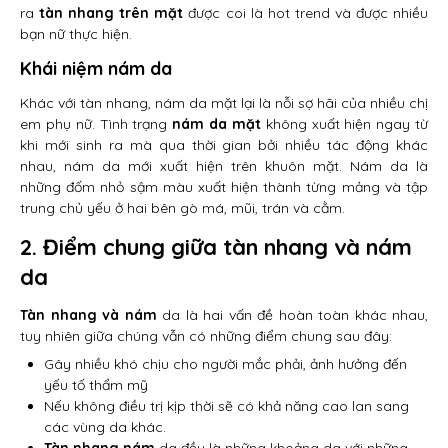
ra
tàn nhang trên mặt
được coi là hot trend và được nhiều
bạn nữ thực hiện.
Khái niệm nám da
Khác với tàn nhang, nám da mặt lại là nỗi sợ hãi của nhiều chị
em phụ nữ. Tình trạng
nám da mặt
không xuất hiện ngay từ
khi mới sinh ra mà qua thời gian bởi nhiều tác động khác
nhau, nám da mới xuất hiện trên khuôn mặt. Nám da là
những đốm nhỏ sậm màu xuất hiện thành từng mảng và tập
trung chủ yếu ở hai bên gò má, mũi, trán và cằm.
2. Điểm chung giữa tàn nhang và nám
da
Tàn nhang và nám
da là hai vấn đề hoàn toàn khác nhau,
tuy nhiên giữa chúng vẫn có những điểm chung sau đây:
Gây nhiều khó chịu cho người mắc phải, ảnh hưởng đến
yếu tố thẩm mỹ
Nếu không điều trị kịp thời sẽ có khả năng cao lan sang
các vùng da khác.