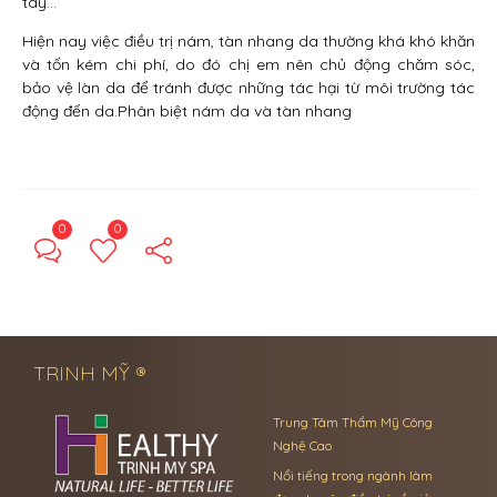
tây…
Hiện nay việc điều trị nám, tàn nhang da thường khá khó khăn
và tốn kém chi phí, do đó chị em nên chủ động chăm sóc,
bảo vệ làn da để tránh được những tác hại từ môi trường tác
động đến da.Phân biệt nám da và tàn nhang
0
0
← Previous Post
Next Post →
TRINH MỸ ®
Trung Tâm Thẩm Mỹ Công
Nghệ Cao
Nổi tiếng trong ngành làm