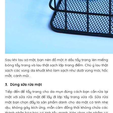
Sau khi lau sơ mặt, bạn nên đổ một ít dầu tẩy trang lên miếng
bông tẩy trang và lau thật sạch lớp trang điểm. Chú ý lau thật
sạch các vùng da khuất khó làm sạch như dưới vùng môi, hốc
mắt, cánh mũi…
3. Dùng sữa rửa mặt
Tiếp đến để tẩy trang cho da mụn đúng cách bạn cần rửa lại
mặt với sữa rửa mặt để lấy đi lớp tẩy trang vừa rồi. Sữa rửa
mặt bạn chọn đấy là sản phẩm dành cho da mặt có tính nhẹ
dịu, không gây kích ứng, mẫn cảm đồng thời không chứa các
thành phần hóa học có tính tẩy mạnh. Nên chọn sản phẩm có