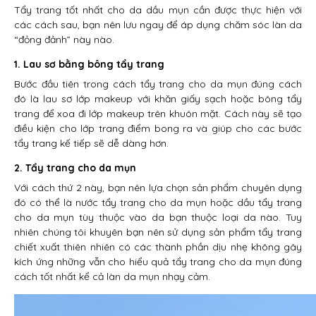
Tẩy trang tốt nhất cho da dầu mụn cần được thực hiện với
các cách sau, bạn nên lưu ngay để áp dụng chăm sóc làn da
“đỏng đảnh” này nào.
1. Lau sơ bằng bông tẩy trang
Bước đầu tiên trong cách tẩy trang cho da mụn đúng cách
đó là lau sơ lớp makeup với khăn giấy sạch hoặc bông tẩy
trang để xoa đi lớp makeup trên khuôn mặt. Cách này sẽ tạo
điều kiện cho lớp trang điểm bong ra và giúp cho các bước
tẩy trang kế tiếp sẽ dễ dàng hơn.
2. Tẩy trang cho da mụn
Với cách thứ 2 này, bạn nên lựa chọn sản phẩm chuyên dụng
đó có thể là nước tẩy trang cho da mụn hoặc dầu tẩy trang
cho da mụn tùy thuộc vào da bạn thuộc loại da nào. Tuy
nhiên chúng tôi khuyên bạn nên sử dụng sản phẩm tẩy trang
chiết xuất thiên nhiên có các thành phần dịu nhẹ không gây
kích ứng những vẫn cho hiểu quả tẩy trang cho da mụn đúng
cách tốt nhất kể cả làn da mụn nhạy cảm.