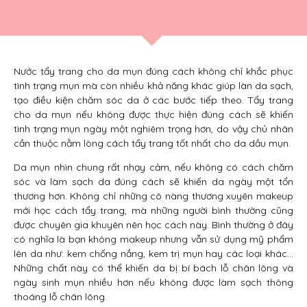
Nước tẩy trang cho da mụn đúng cách không chỉ khắc phục
tình trạng mụn mà còn nhiều khả năng khác giúp làn da sạch,
tạo điều kiện chăm sóc da ở các bước tiếp theo. Tẩy trang
cho da mụn nếu không được thực hiện đúng cách sẽ khiến
tình trạng mụn ngày một nghiêm trọng hơn, do vậy chủ nhân
cần thuộc nằm lòng cách tẩy trang tốt nhất cho da dầu mụn.
Da mụn nhìn chung rất nhạy cảm, nếu không có cách chăm
sóc và làm sạch da đúng cách sẽ khiến da ngày một tổn
thương hơn. Không chỉ những cô nàng thương xuyên makeup
mới học cách tẩy trang, mà những người bình thường cũng
được chuyên gia khuyên nên học cách này. Bình thường ở đây
có nghĩa là bạn không makeup nhưng vẫn sử dụng mỹ phẩm
lên da như: kem chống nắng, kem trị mụn hay các loại khác…
Những chất này có thể khiến da bị bí bách lỗ chân lông và
ngày sinh mụn nhiều hơn nếu không được làm sạch thông
thoáng lỗ chân lông.