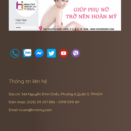
Thông tin liên hệ
Địa chỉ: 564 Nguyễn Đình Chiểu, Phường 4, Quận 3, TP.HCM
Điện thoại: (028) 39 257 886 – 0918 599 611
Email:
tuvan@trinhmy.com