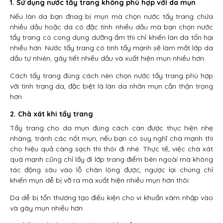
1. Sử dụng nước tẩy trang không phù hợp với da mụn
Nếu làn da bạn đnag bị mụn mà chọn nước tấy trang chứa
nhiều dầu hoặc da có đặc tính nhiều dầu mà bạn chọn nước
tẩy trang có cong dụng dưỡng ẩm thì chỉ khiến làn da tổn hại
nhiều hơn. Nước tẩy trang có tính tẩy mạnh sẽ làm mất lớp da
dầu tự nhiên, gây tiết nhiều dầu và xuất hiện mụn nhiều hơn.
Cách tẩy trang đúng cách nên chọn nước tẩy trang phù hợp
với tình trạng da, đặc biệt là làn da nhờn mụn cần thận trọng
hơn.
2. Chà xát khi tẩy trang
Tẩy trang cho da mụn đúng cách càn được thục hiện nhẹ
nhàng, tránh các nốt mụn, nếu bạn có suy nghĩ chà mạnh thì
cho hiệu quả càng sạch thì thôi đi nhé. Thực tế, việc chà xát
quá mạnh cũng chỉ lấy đi lớp trang điểm bên ngoài mà không
tác động sâu vào lỗ chân lông được, ngược lại chúng chỉ
khiến mụn dễ bị vỡ ra mà xuất hiện nhiều mụn hơn thôi.
Da dễ bị tổn thương tạo điều kiện cho vi khuẩn xâm nhập vào
và gây mụn nhiều hơn.