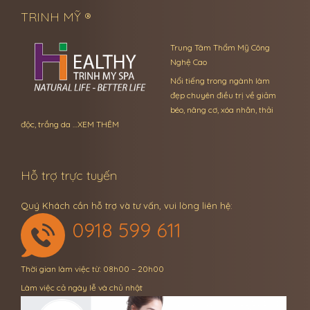
TRINH MỸ ®
Trung Tâm Thẩm Mỹ Công
Nghệ Cao
Nổi tiếng trong ngành làm
đẹp chuyên điều trị về giảm
béo, nâng cơ, xóa nhăn, thải
độc, trắng da …
XEM THÊM
Hỗ trợ trực tuyến
Quý Khách cần hỗ trợ và tư vấn, vui lòng liên hệ:
0918 599 611
Thời gian làm việc từ: 08h00 – 20h00
Làm việc cả ngày lễ và chủ nhật