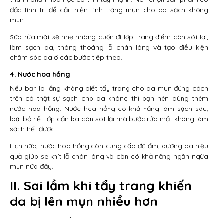
đặc tính trị để cải thiện tình trạng mụn cho da sạch không
mụn.
Sữa rửa mặt sẽ nhẹ nhàng cuốn đi lớp trang điểm còn sót lại,
làm sạch da, thông thoáng lỗ chân lông và tạo điều kiện
chăm sóc da ở các bước tiếp theo.
4. Nước hoa hồng
Nếu bạn lo lắng không biết tẩy trang cho da mụn đúng cách
trên có thật sự sạch cho da không thì bạn nên dùng thêm
nước hoa hồng. Nước hoa hồng có khả năng làm sạch sâu,
loại bỏ hết lớp cặn bã còn sót lại mà bước rửa mặt không làm
sạch hết được.
Hơn nữa, nước hoa hồng còn cung cấp độ ẩm, dưỡng da hiệu
quả giúp se khít lỗ chân lông và còn có khả năng ngăn ngừa
mụn nữa đấy.
II. Sai lầm khi tẩy trang khiến
da bị lên mụn nhiều hơn