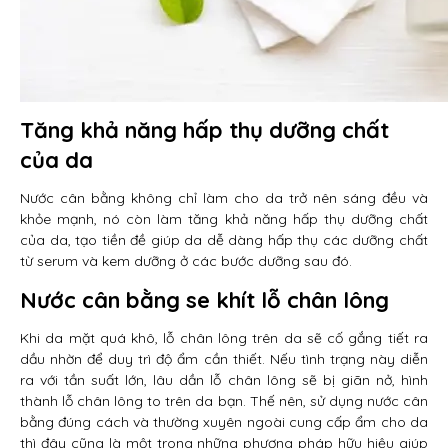
Tăng khả năng hấp thụ dưỡng chất
của da
Nước cân bằng không chỉ làm cho da trở nên sáng đều và
khỏe mạnh, nó còn làm tăng khả năng hấp thụ dưỡng chất
của da, tạo tiền đề giúp da dễ dàng hấp thụ các dưỡng chất
từ serum và kem dưỡng ở các bước dưỡng sau đó.
Nước cân bằng se khít lỗ chân lông
Khi da mặt quá khô, lỗ chân lông trên da sẽ cố gắng tiết ra
dầu nhờn để duy trì độ ẩm cần thiết. Nếu tình trạng này diễn
ra với tần suất lớn, lâu dần lỗ chân lông sẽ bị giãn nở, hình
thành lỗ chân lông to trên da bạn. Thế nên, sử dụng nước cân
bằng đúng cách và thường xuyên ngoài cung cấp ẩm cho da
thì đây cũng là một trong những phương pháp hữu hiệu giúp