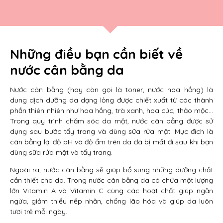
Những điều bạn cần biết về
nước cân bằng da
Nước cân bằng (hay còn gọi là toner, nước hoa hồng) là
dung dịch dưỡng da dạng lỏng được chiết xuất từ các thành
phần thiên nhiên như hoa hồng, trà xanh, hoa cúc, thảo mộc…
Trong quy trình chăm sóc da mặt, nước cân bằng được sử
dụng sau bước tẩy trang và dùng sữa rửa mặt. Mục đích là
cân bằng lại độ pH và độ ẩm trên da đã bị mất đi sau khi bạn
dùng sữa rửa mặt và tẩy trang.
Ngoài ra, nước cân bằng sẽ giúp bổ sung những dưỡng chất
cần thiết cho da. Trong nước cân bằng da có chứa một lượng
lớn Vitamin A và Vitamin C cùng các hoạt chất giúp ngăn
ngừa, giảm thiểu nếp nhăn, chống lão hóa và giúp da luôn
tươi trẻ mỗi ngày.