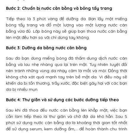
Bước 2: Chuẩn bị nước cân bằng và bông tẩy trang
Tiếp theo là 3 phút vàng để dưỡng da. Bạn lấy một miếng
bông tẩy trang và đổ một lượng vào một lượng nước cân
bằng vừa đủ. Lớp bông này sẽ giúp bạn thoa nước cân bằng
lên mặt đều hơn so với chỉ dùng tay không.
Bước 3: Dưỡng da bằng nước cân bằng
Sau đó bạn dùng miếng bông đã thấm dung dịch nước cân
bằng và lau nhẹ nhàng qua lại trên mặt. Tuy nhiên tuyệt đối
nên tránh những vùng da nhạy cảm là mắt và môi. Đồng thời
không chà xát quá mạnh tay trên bề mặt da. Vì điều này sẽ
khiến da bị tổn thương, trầy xước, đặc biệt gây hại với các bạn
da bị nhiều mụn.
Bước 4: Thư giãn và sử dụng các bước dưỡng tiếp theo
Sau khi đã thoa đều nước cân bằng lên khắp mặt, việc bạn
cần làm tiếp theo là thư giãn và chờ đợi da khô hẳn. Sau 5
phút sử dụng nước cân bằng da là khoảng thời gian tốt nhất
để sử dụng serum, kem dưỡng ẩm,… để hoàn thành chu trình