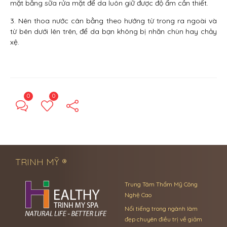
mặt bằng sữa rửa mặt để da luôn giữ được độ ẩm cần thiết.
3. Nên thoa nước cân bằng theo hướng từ trong ra ngoài và
từ bên dưới lên trên, để da bạn không bị nhăn chùn hay chảy
xệ.
0
0
← Previous Post
Next Post →
TRINH MỸ ®
Trung Tâm Thẩm Mỹ Công
Nghệ Cao
Nổi tiếng trong ngành làm
đẹp chuyên điều trị về giảm