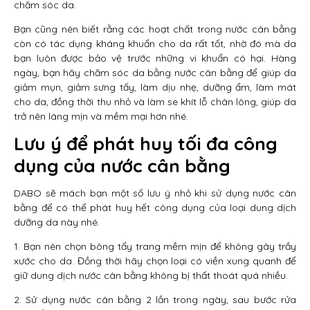
chăm sóc da.
Bạn cũng nên biết rằng các hoạt chất trong nước cân bằng
còn có tác dụng kháng khuẩn cho da rất tốt, nhờ đó mà da
bạn luôn được bảo vệ trước những vi khuẩn có hại. Hàng
ngày, bạn hãy chăm sóc da bằng nước cân bằng để giúp da
giảm mụn, giảm sưng tấy, làm dịu nhẹ, dưỡng ẩm, làm mát
cho da, đồng thời thu nhỏ và làm se khít lỗ chân lông, giúp da
trở nên láng mịn và mềm mại hơn nhé.
Lưu ý để phát huy tối đa công
dụng của nước cân bằng
DABO sẽ mách bạn một số lưu ý nhỏ khi sử dụng nước cân
bằng để có thể phát huy hết công dụng của loại dung dịch
dưỡng da này nhé.
1. Bạn nên chọn bông tẩy trang mềm mịn để không gây trầy
xước cho da. Đồng thời hãy chọn loại có viền xung quanh để
giữ dung dịch nước cân bằng không bị thất thoát quá nhiều.
2. Sử dụng nước cân bằng 2 lần trong ngày, sau bước rửa