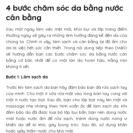
4 bước chăm sóc da bằng nước
cân bằng
Sau một ngày làm việc mệt mỏi, khói bụi và lớp trang điểm
thường ngày sẽ gây ra những ảnh hưởng đáng kể đến da của
chúng ta. Chính vì vậy, làm sạch và cân bằng lại độ ẩm cho
da là việc hết sức cần thiết. Trong nội dung tiếp theo DABO
sẽ hướng dẫn bạn các bước chăm sóc da bằng nước cân
bằng cơ bản nhất để có một làn da hoàn hảo, trắng mịn
không tì vết.
Bước 1: Làm sạch da
Trước khi làm sạch da bạn hãy đảm bảo bạn đã rửa sạch tay
của mình. Cho một ít sữa rửa mặt vào lòng bàn tay cùng với
một ít nước tạo bọt. Sau đó, bạn cho lớp bọt này lên mặt và
massage nhẹ nhàng theo hình xoắn ốc để làm sạch da. Khi
đảm bảo da đã được loại bỏ lớp bụi bẩn, bạn nên dùng nước
mát hoặc nước ấm để rửa sạch, tránh dùng nước nóng vì
khiến da dễ bị khô, gây bong tróc. Sau đó, sử dụng khăn
hoặc giấy thấm nước cho khô mặt.