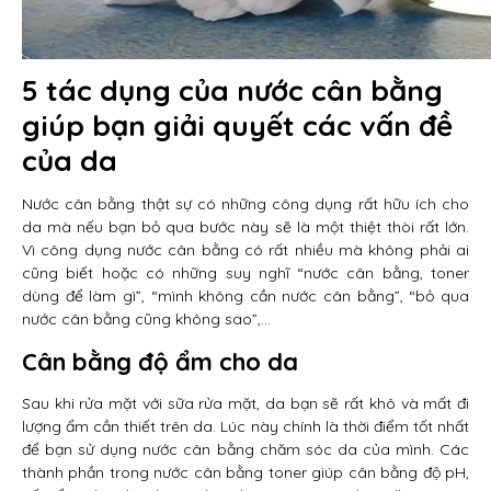
5 tác dụng của nước cân bằng
giúp bạn giải quyết các vấn đề
của da
Nước cân bằng thật sự có những công dụng rất hữu ích cho
da mà nếu bạn bỏ qua bước này sẽ là một thiệt thòi rất lớn.
Vì công dụng nước cân bằng có rất nhiều mà không phải ai
cũng biết hoặc có những suy nghĩ “nước cân bằng, toner
dùng để làm gì”, “mình không cần nước cân bằng”, “bỏ qua
nước cân bằng cũng không sao”,…
Cân bằng độ ẩm cho da
Sau khi rửa mặt với sữa rửa mặt, da bạn sẽ rất khô và mất đi
lượng ẩm cần thiết trên da. Lúc này chính là thời điểm tốt nhất
để bạn sử dụng nước cân bằng chăm sóc da của mình. Các
thành phần trong nước cân bằng toner giúp cân bằng độ pH,