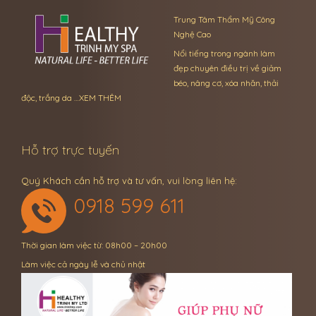
Trung Tâm Thẩm Mỹ Công
Nghệ Cao
Nổi tiếng trong ngành làm
đẹp chuyên điều trị về giảm
béo, nâng cơ, xóa nhăn, thải
độc, trắng da …
XEM THÊM
Hỗ trợ trực tuyến
Quý Khách cần hỗ trợ và tư vấn, vui lòng liên hệ:
0918 599 611
Thời gian làm việc từ: 08h00 – 20h00
Làm việc cả ngày lễ và chủ nhật