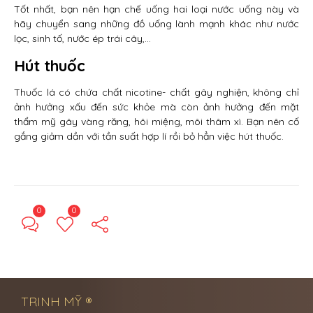
Tốt nhất, bạn nên hạn chế uống hai loại nước uống này và
hãy chuyển sang những đồ uống lành mạnh khác như nước
lọc, sinh tố, nước ép trái cây,…
Hút thuốc
Thuốc lá có chứa chất nicotine- chất gây nghiện, không chỉ
ảnh hưởng xấu đến sức khỏe mà còn ảnh hưởng đến mặt
thẩm mỹ gây vàng răng, hôi miệng, môi thâm xì. Bạn nên cố
gắng giảm dần với tần suất hợp lí rồi bỏ hẳn việc hút thuốc.
0
0
← Previous Post
Next Post →
TRINH MỸ ®